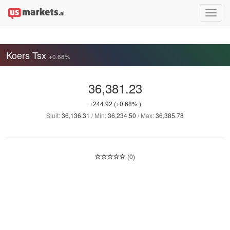
Toggle
naviga
Koers Tsx
+0.68%
36,381.23
+244.92
(+0.68% )
Sluit:
36,136.31
/ Min:
36,234.50
/ Max:
36,385.78
(0)