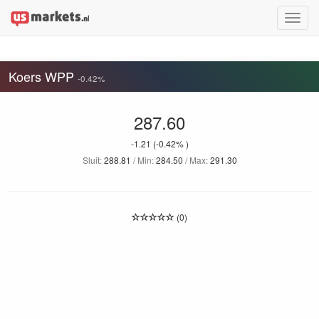
Toggle
naviga
Koers WPP
-0.42%
287.60
-1.21
(-0.42% )
Sluit:
288.81
/ Min:
284.50
/ Max:
291.30
(0)