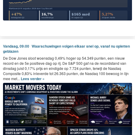
Vandaag, 09:00
Waarschuwingen volgen elkaar snel op, vanaf nu opletten
geblazen
De Dow Jones sloot woensdag 0,49% hoger op 54.349 punten, een nieuw
record en de 5e positieve dag op rij. De S&P 500 gaf na de recordstand van
dinsdag juist 0,17% prijs en eindigde op 7.724 punten, terwijl de Nasdaq
Composite 0,83% inleverde tot 26.363 punten, de Nasdaq 100 bewoog in lijn
mee met...
Lees verder »