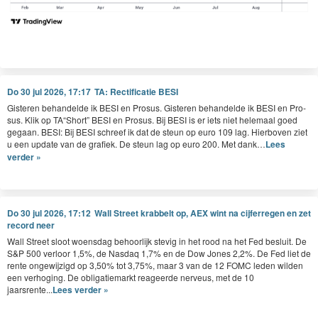
Do 30 jul 2026, 17:17
TA: Rectificatie BESI
Gis­teren behan­delde ik
BESI
en Pro­sus. Gis­teren behan­delde ik
BESI
en Pro­
sus. Klik op
TA
“
Short”
BESI
en Pro­sus. Bij
BESI
is er iets niet hele­maal goed
gegaan.
BESI
: Bij
BESI
schreef ik dat de ste­un op euro
109
lag. Hier­boven ziet
u een update van de grafiek. De ste­un lag op euro
200
. Met dank…
Lees
verder »
Do 30 jul 2026, 17:12
Wall Street krabbelt op, AEX wint na cijferregen en zet
record neer
Wall Street sloot woensdag behoorlijk stevig in het rood na het Fed besluit. De
S&P 500 verloor 1,5%, de Nasdaq 1,7% en de Dow Jones 2,2%. De Fed liet de
rente ongewijzigd op 3,50% tot 3,75%, maar 3 van de 12 FOMC leden wilden
een verhoging. De obligatiemarkt reageerde nerveus, met de 10
jaarsrente...
Lees verder »