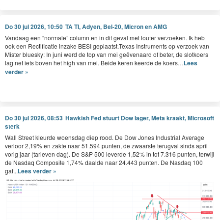
Do 30 jul 2026, 10:50
TA TI, Adyen, Bel-20, Micron en AMG
Van­daag een
“
nor­male” col­umn en in dit geval met louter ver­zoeken. Ik heb
ook een Rec­ti­fi­catie inza­ke
BESI
geplaatst.Texas Instru­ments op ver­zoek van
Mis­ter bluesky: In juni werd de top van mei geëve­naard of beter, de slotko­ers
lag net iets boven het high van mei. Bei­de keren keerde de koers…
Lees
verder »
Do 30 jul 2026, 08:53
Hawkish Fed stuurt Dow lager, Meta kraakt, Microsoft
sterk
Wall Street kleurde woensdag diep rood. De Dow Jones Industrial Average
verloor 2,19% en zakte naar 51.594 punten, de zwaarste terugval sinds april
vorig jaar (tarieven dag). De S&P 500 leverde 1,52% in tot 7.316 punten, terwijl
de Nasdaq Composite 1,74% daalde naar 24.443 punten. De Nasdaq 100
gaf...
Lees verder »