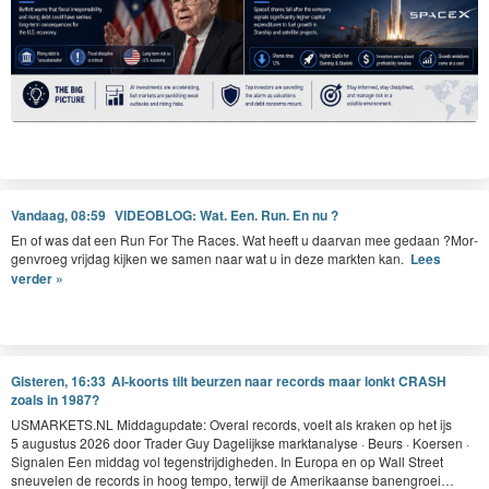
Vandaag, 08:59
VIDEOBLOG: Wat. Een. Run. En nu ?
En of was dat een Run For The Races. Wat heeft u daar­van mee gedaan ?Mor­
gen­vroeg vri­jdag kijken we samen naar wat u in deze mark­ten kan.
Lees
verder »
Gisteren, 16:33
AI-koorts tilt beurzen naar records maar lonkt CRASH
zoals in 1987?
USMAR​KETS​
.
NL
Mid­dagup­date: Over­al records, voelt als krak­en op het ijs
5
augus­tus
2026
door Trad­er Guy Dagelijkse mark­t­analyse · Beurs · Koersen ·
Sig­nalen Een mid­dag vol tegen­stri­jdighe­den. In Europa en op Wall Street
sneu­ve­len de records in hoog tem­po, ter­wi­jl de Amerikaanse banengroei…