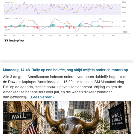
Maandag, 14:48
Rally op een belofte, nog altijd twijfels onder de motorkap
Alle
3
de grote Amerikaanse index­en noteren voor­beurs duidelijk hoger, met
de Dow als koplop­er. Van­mid­dag om
16
.
00
uur staat de
ISM
Man­u­fac­tur­ing
PMI
op de agen­da, met de bouwuit­gaven kort daar­voor. Vri­jdag vol­gen de
Amerikaanse banen­ci­jfers over juli, en die wegen dit keer zwaarder
dan gewoonlijk…
Lees verder »