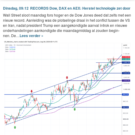
Dinsdag, 09:12
RECORDS Dow, DAX en AEX: Herstel technologie zet door
Wall Street sloot maandag fors hoger en de Dow Jones deed dat zelfs met een
nieuw record. Aan­lei­d­ing was de plot­selinge draai in het con­flict tussen de
VS
en Iran, nadat pres­i­dent Trump een aangekondigde aan­val introk en nieuwe
onder­han­delin­gen aankondigde die maandag­mid­dag al zouden begin­
nen. De…
Lees verder »