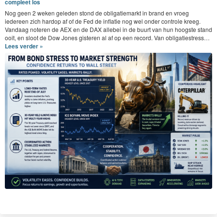
compleet los
Nog geen
2
weken gele­den stond de oblig­atiemarkt in brand en vroeg
iedereen zich hardop af of de Fed de inflatie nog wel onder con­t­role kreeg.
Van­daag noteren de
AEX
en de
DAX
alle­bei in de buurt van hun hoog­ste stand
ooit, en sloot de Dow Jones gis­teren al af op een record. Van obligatiestress…
Lees verder »