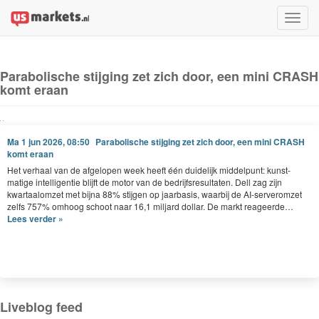
Toggle
naviga
Parabolische stijging zet zich door, een mini CRASH
komt eraan
Ma 1 jun 2026, 08:50
Parabolische stijging zet zich door, een mini CRASH
komt eraan
Het ver­haal van de afgelopen week heeft één duidelijk mid­delpunt: kun­st­
matige intel­li­gen­tie bli­jft de motor van de bedri­jf­s­re­sul­tat­en. Dell zag zijn
kwartaalomzet met bij­na
88
% sti­j­gen op jaar­ba­sis, waar­bij de AI-serveromzet
zelfs
757
% omhoog schoot naar
16
,
1
mil­jard dol­lar. De markt reageerde…
Lees verder »
Liveblog feed