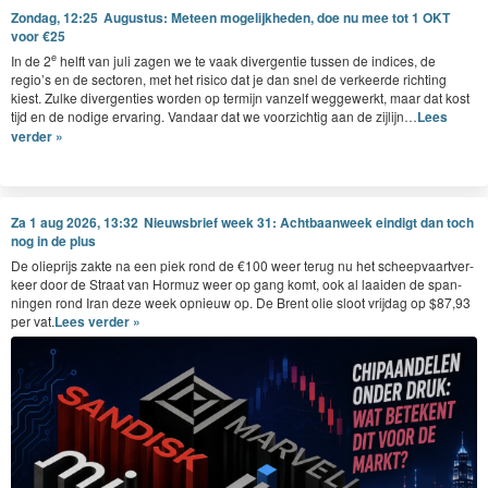
Zondag, 12:25
Augustus: Meteen mogelijkheden, doe nu mee tot 1 OKT
voor €25
e
In de
2
helft van juli zagen we te vaak diver­gen­tie tussen de indices, de
regio’s en de sec­toren, met het risi­co dat je dan snel de ver­keerde richt­ing
kiest. Zulke diver­gen­ties wor­den op ter­mi­jn vanzelf weggew­erkt, maar dat kost
tijd en de nodi­ge ervar­ing. Van­daar dat we voorzichtig aan de zijlijn…
Lees
verder »
Za 1 aug 2026, 13:32
Nieuwsbrief week 31: Achtbaanweek eindigt dan toch
nog in de plus
De oliepri­js zak­te na een piek rond de €
100
weer terug nu het scheep­vaartver­
keer door de Straat van Hor­muz weer op gang komt, ook al laaiden de span­
nin­gen rond Iran deze week opnieuw op. De Brent olie sloot vri­jdag op $
87
,
93
per vat.
Lees verder »