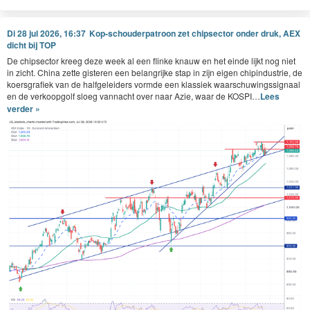
Di 28 jul 2026, 16:37
Kop-schouderpatroon zet chipsector onder druk, AEX
dicht bij TOP
De chip­sec­tor kreeg deze week al een flinke knauw en het einde lijkt nog niet
in zicht. Chi­na zette gis­teren een belan­grijke stap in zijn eigen chipin­dus­trie, de
koers­grafiek van de halfgelei­ders vor­mde een klassiek waarschuwingssig­naal
en de verkoop­golf sloeg van­nacht over naar Azie, waar de
KOSPI
…
Lees
verder »