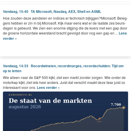
Vandaag, 15:40
TA Microsoft, Nasdaq, AEX, Shell en ASML
Hoe zouden deze aan­de­len en indices er tech­nisch bijliggen?Microsoft: Beleg­
gers hebben er zin in bij Microsoft. Kijk maar eens wat er de laat­ste zes beurs­
da­gen is gebeurd. We zien een enorme sti­jging die de koers met een gap door
de groene hor­i­zon­tale weer­stand bracht gevol­gd door nog een gap en…
Lees
verder »
Vandaag, 14:33
Recordwinsten, recordmarges, recordschulden: Tijd om
op te letten
Wie alleen naar de S&P 500 kijkt, ziet een markt zonder zorgen. Wie onder de
motorkap kijkt, ziet iets heel anders. Juist dat verschil maakt deze fase juist zo
interessant voor ons.
Lees verder »