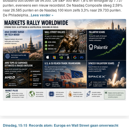
slotstand ooit boven de 54.000. De S&P 500 won 1,8% en eindigde op 7.737
punten, eveneens een nieuw recordslot. De Nasdaq Composite steeg 2,59%
naar 26.585 punten en de Nasdaq 100 klom zelfs 3,3% naar 29.733 punten.
De Philadelphia...
Lees verder »
Dinsdag, 15:15
Records alom: Europa en Wall Street gaan onverwacht