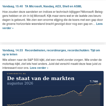
Vandaag, 15:40
TA Microsoft, Nasdaq, AEX, Shell en ASML
Hoe zouden deze aan­de­len en indices er tech­nisch bijliggen?Microsoft: Beleg­
gers hebben er zin in bij Microsoft. Kijk maar eens wat er de laat­ste zes beurs­
da­gen is gebeurd. We zien een enorme sti­jging die de koers met een gap door
de groene hor­i­zon­tale weer­stand bracht gevol­gd door nog een gap en…
Lees
verder »
Vandaag, 14:33
Recordwinsten, recordmarges, recordschulden: Tijd om
op te letten
Wie alleen naar de S&P 500 kijkt, ziet een markt zonder zorgen. Wie onder de
motorkap kijkt, ziet iets heel anders. Juist dat verschil maakt deze fase juist zo
interessant voor ons.
Lees verder »