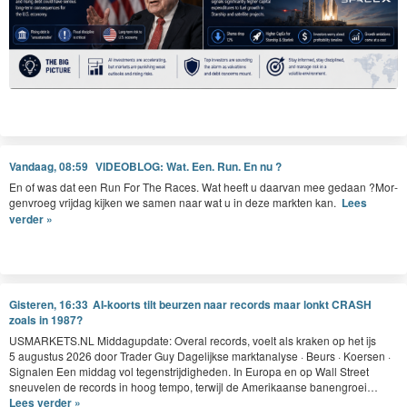
Vandaag, 08:59
VIDEOBLOG: Wat. Een. Run. En nu ?
En of was dat een Run For The Races. Wat heeft u daar­van mee gedaan ?Mor­
gen­vroeg vri­jdag kijken we samen naar wat u in deze mark­ten kan.
Lees
verder »
Gisteren, 16:33
AI-koorts tilt beurzen naar records maar lonkt CRASH
zoals in 1987?
USMAR​KETS​
.
NL
Mid­dagup­date: Over­al records, voelt als krak­en op het ijs
5
augus­tus
2026
door Trad­er Guy Dagelijkse mark­t­analyse · Beurs · Koersen ·
Sig­nalen Een mid­dag vol tegen­stri­jdighe­den. In Europa en op Wall Street
sneu­ve­len de records in hoog tem­po, ter­wi­jl de Amerikaanse banengroei…
Lees verder »