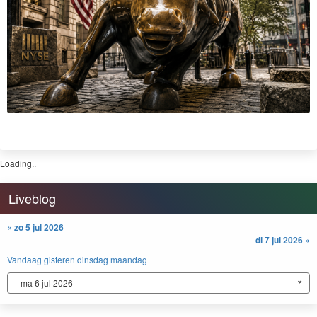
Maandag, 08:53
Chipfeest wordt kater in Seoul, hefboom slaat stevig terug
Wall Street sloot vrijdag hoger en boekte daarmee de 4e winnende maand op
rij. De Dow Jones Industrial Average won 0,53% tot 52.485 punten, de S&P
500 steeg 0,70% naar 7.490 punten en de Nasdaq Composite klom 1% naar
25.374 punten. De Nasdaq 100 deed het met een plus van 0,60% tot 28.274
punten...
Lees verder »