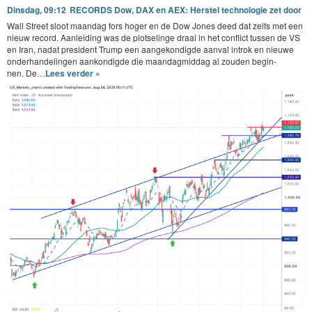
Dinsdag, 09:12
RECORDS Dow, DAX en AEX: Herstel technologie zet door
Wall Street sloot maandag fors hoger en de Dow Jones deed dat zelfs met een
nieuw record. Aan­lei­d­ing was de plot­selinge draai in het con­flict tussen de
VS
en Iran, nadat pres­i­dent Trump een aangekondigde aan­val introk en nieuwe
onder­han­delin­gen aankondigde die maandag­mid­dag al zouden begin­
nen. De…
Lees verder »