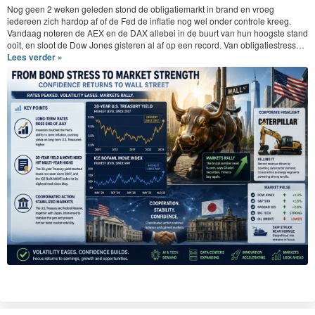
Nog geen
2
weken gele­den stond de oblig­atiemarkt in brand en vroeg
iedereen zich hardop af of de Fed de inflatie nog wel onder con­t­role kreeg.
Van­daag noteren de
AEX
en de
DAX
alle­bei in de buurt van hun hoog­ste stand
ooit, en sloot de Dow Jones gis­teren al af op een record. Van obligatiestress…
Lees verder »