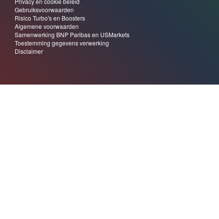
Zondag, 12:25
Augustus: Meteen mogelijkheden, doe nu mee tot 1 OKT
voor €25
e
In de
2
helft van juli zagen we te vaak diver­gen­tie tussen de indices, de
regio’s en de sec­toren, met het risi­co dat je dan snel de ver­keerde richt­ing
kiest. Zulke diver­gen­ties wor­den op ter­mi­jn vanzelf weggew­erkt, maar dat kost
tijd en de nodi­ge ervar­ing. Van­daar dat we voorzichtig aan de zijlijn…
Lees
verder »
Za 1 aug 2026, 13:32
Nieuwsbrief week 31: Achtbaanweek eindigt dan toch
nog in de plus
De oliepri­js zak­te na een piek rond de €
100
weer terug nu het scheep­vaartver­
keer door de Straat van Hor­muz weer op gang komt, ook al laaiden de span­
nin­gen rond Iran deze week opnieuw op. De Brent olie sloot vri­jdag op $
87
,
93
per vat.
Lees verder »