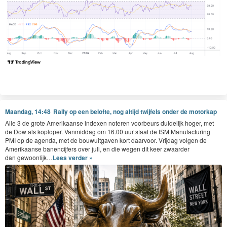
Maandag, 14:48
Rally op een belofte, nog altijd twijfels onder de motorkap
Alle
3
de grote Amerikaanse index­en noteren voor­beurs duidelijk hoger, met
de Dow als koplop­er. Van­mid­dag om
16
.
00
uur staat de
ISM
Man­u­fac­tur­ing
PMI
op de agen­da, met de bouwuit­gaven kort daar­voor. Vri­jdag vol­gen de
Amerikaanse banen­ci­jfers over juli, en die wegen dit keer zwaarder
dan gewoonlijk…
Lees verder »