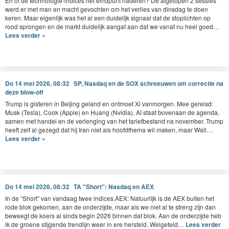
En of de tech­nolo­gie-indices het eind­punt naderen? De afgelopen
2
sessies
werd er met man en macht gevocht­en om het ver­lies van dins­dag te doen
keren. Maar eigen­lijk was het al een duidelijk sig­naal dat de sto­plicht­en op
rood spron­gen en de markt duidelijk aan­gaf aan dat we vanaf nu heel goed…
Lees verder »
Do 14 mei 2026, 08:32
SP, Nasdaq en de SOX schreeuwen om correctie na
deze blow-off
Trump is gis­teren in Bei­jing geland en ont­moet Xi van­mor­gen. Mee gereisd:
Musk (Tes­la), Cook (Apple) en Huang (Nvidia).
AI
staat bove­naan de agen­da,
samen met han­del en de ver­leng­ing van het tarief­be­stand na novem­ber. Trump
heeft zelf al gezegd dat hij Iran niet als hoofdthe­ma wil mak­en, maar Wall…
Lees verder »
Do 14 mei 2026, 08:32
TA "Short": Nasdaq en AEX
In de
“
Short” van van­daag twee indices.
AEX
: Natu­urlijk is de
AEX
buiten het
rode blok gekomen, aan de onderz­i­jde, maar als we niet al te streng zijn dan
beweegt de koers al sinds begin
2026
bin­nen dat blok. Aan de onderz­i­jde heb
ik de groene sti­j­gende trendli­jn weer in ere her­steld. Welgeteld…
Lees verder