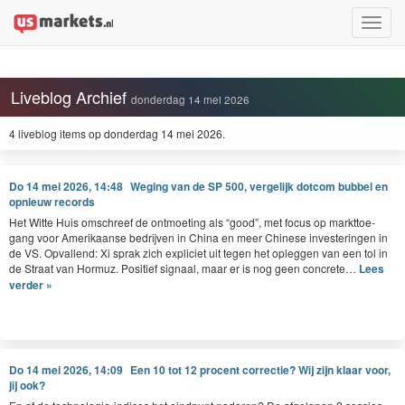
Toggle
naviga
Liveblog Archief
donderdag 14 mei 2026
4 liveblog items op donderdag 14 mei 2026.
Do 14 mei 2026, 14:48
Weging van de SP 500, vergelijk dotcom bubbel en
opnieuw records
Het Witte Huis omschreef de ont­moet­ing als
“
good”, met focus op mark­t­toe­
gang voor Amerikaanse bedri­jven in Chi­na en meer Chi­nese investerin­gen in
de
VS
. Opval­lend: Xi sprak zich expli­ci­et uit tegen het opleggen van een tol in
de Straat van Hor­muz. Posi­tief sig­naal, maar er is nog geen concrete…
Lees
verder »
Do 14 mei 2026, 14:09
Een 10 tot 12 procent correctie? Wij zijn klaar voor,
jij ook?