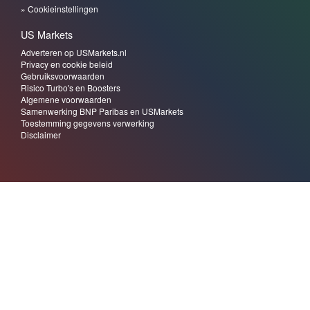
harde taal leidde tot een sterke daling van de belangrijkste Amerikaanse
» Cookieinstellingen
indices. De Dow Jones zakte 870 punten, de S&P 500 verloor meer dan 2% en
de Nasdaq daalde eveneens 2,4% en dat werd meteen de slechtste sessie
US Markets
sinds oktober 2025.
Adverteren op USMarkets.nl
De reactie was ook voelbaar in Europa met verliezen bij de CAC 40 en DAX,
Privacy en cookie beleid
hoewel daar de beweging wat milder was. De nervositeit werd nog eens
Gebruiksvoorwaarden
onderstreept door een sterke stijging van de CBOE Volatility Index en het
Risico Turbo's en Boosters
zwakker wordende vertrouwen in handelsverhoudingen binnen de G7.
Algemene voorwaarden
Samenwerking BNP Paribas en USMarkets
Risico-aversie drijft veilige havens omhoog
Toestemming gegevens verwerking
Disclaimer
Terwijl aandelen onder druk stonden, begonnen beleggers nog meer te
vluchten naar wat traditioneel wordt gezien als veilige havens. Goud bereikte
vanmorgen een nieuw recordniveau op $4.850 per troy ounce. De rally in goud
is niet alleen het gevolg van handelsspanningen, maar ook van bredere
institutionele onzekerheid, waaronder discussies over de onafhankelijkheid
van de Federal Reserve en juridische conflicten rond Fed-bestuur.
Deze vlucht naar veiligheid was ook zichtbaar bij zilver en andere
edelmetalen. Het maakt duidelijk dat in tijden van geopolitieke onrust en
onzekere beleidsomgeving beleggers hun toevlucht blijven zoeken naar activa
die traditioneel minder gevoelig zijn voor macro economische schokken.
Winst op 5 posities kunnen binnenhalen vandaag
We hadden enkele short posities opgebouwd vorige week en die werden
vandaag met een mooie winst gesloten. Er komen denk ik richting het einde
van deze week nieuwe kansen.