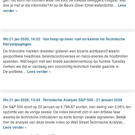
doe je met al die informatie?
AI
op de Beurs (Deel
3
)Het waterdichte…
Lees
verder »
Wo 21 jan 2026, 16:52
Van hoop op meer rust en kalmte tot Technische
Herstelpogingen
De finan­ciële mark­ten draaiden gis­teren een bizarre acht­baan­rit waarin
geopoli­tieke head­lines, belei­d­scon­tro­ver­s­es en risi­co-aver­sie de hoof­drollen
speelden. Wat begon met een brede aan­de­len­verkoop op Tum­ble Tues­day
merken we dat er van­daag een voorzichtig tech­nisch her­s­tel gaande is.
De politieke…
Lees verder »
Wo 21 jan 2026, 13:04
Technische Analyse S&P 500 - 21 januari 2026
De S&P 500 sloot op 20 januari op 6.796,87 punten, een daling van 2,06% ten
opzichte van de vorige sessie. De index bevindt zich in een kritieke fase
waarbij de technische indicatoren op korte termijn zwakte signaleren. Bekijk
hier de analyse van deze brede index op Wall Street.Technische Analyse...
Lees verder »