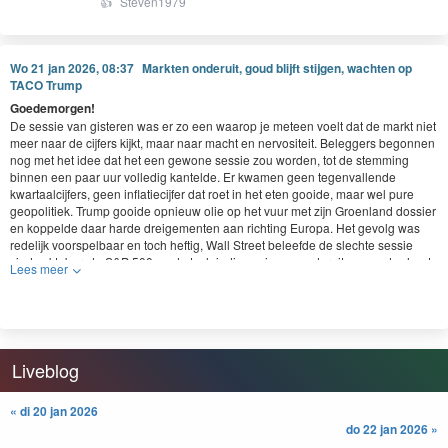
👍
Steven1979
Wo 21 jan 2026, 08:37
Markten onderuit, goud blijft stijgen, wachten op
TACO Trump
Goedemorgen!
De sessie van gisteren was er zo een waarop je meteen voelt dat de markt niet
meer naar de cijfers kijkt, maar naar macht en nervositeit. Beleggers begonnen
nog met het idee dat het een gewone sessie zou worden, tot de stemming
binnen een paar uur volledig kantelde. Er kwamen geen tegenvallende
kwartaalcijfers, geen inflatiecijfer dat roet in het eten gooide, maar wel pure
geopolitiek. Trump gooide opnieuw olie op het vuur met zijn Groenland dossier
en koppelde daar harde dreigementen aan richting Europa. Het gevolg was
redelijk voorspelbaar en toch heftig, Wall Street beleefde de slechte sessie
sinds oktober, de S&P 500 en de tech indices gingen onderuit en goud schoot
Lees meer
omhoog alsof er een brandalarm afging. En daar bleef het niet bij want de
rentes trokken op en de dollar zakte weg. Deze keer verloor de Bitcoin ook
door de situatie, de digitale munt dook weer onder $90k. Verder kwam ook de
Fed weer in het nieuws door de juridische onrust rondom het bestuur, uiteraard
weer aangewakkerd door Trump. We kregen een politieke windvlaag en je zag
dat aan alles. Risico eruit, zekerheid erin, en een brede markt die de gehele
Liveblog
situatie opnieuw moet inschatten.
Winst op 5 posities kunnen binnenhalen tijdens de daling gisteren
« di 20 jan 2026
do 22 jan 2026 »
We hadden enkele short posities opgebouwd vorige week en die werden