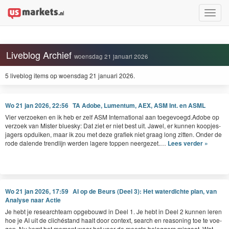
Toggle
naviga
Liveblog Archief
woensdag 21 januari 2026
5 liveblog items op woensdag 21 januari 2026.
Wo 21 jan 2026, 22:56
TA Adobe, Lumentum, AEX, ASM Int. en ASML
Vier ver­zoeken en ik heb er zelf
ASM
Inter­na­tion­al aan toegevoegd.Adobe op
ver­zoek van Mis­ter bluesky: Dat ziet er niet best uit. Jawel, er kun­nen koop­jes­
jagers opduiken, maar ik zou met deze grafiek niet graag long zit­ten. Onder de
rode dal­ende trendli­jn wer­den lagere top­pen neergezet.…
Lees verder »
Wo 21 jan 2026, 17:59
AI op de Beurs (Deel 3): Het waterdichte plan, van
Analyse naar Actie
Je hebt je researchteam opge­bouwd in Deel
1
. Je hebt in Deel
2
kun­nen leren
hoe je
AI
uit de cliché­s­tand haalt door con­text, search en rea­son­ing toe te voe­
gen. Nu komt het moment waar het voor de meeste beleg­gers mis­gaat. Wat