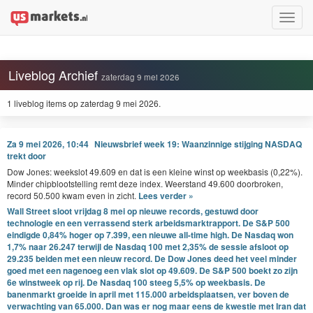
Toggle
naviga
Liveblog Archief
zaterdag 9 mei 2026
1 liveblog items op zaterdag 9 mei 2026.
Za 9 mei 2026, 10:44
Nieuwsbrief week 19: Waanzinnige stijging NASDAQ
trekt door
Dow Jones: week­slot
49
.
609
en dat is een kleine winst op week­ba­sis (
0
,
22
%).
Min­der chip­bloot­stelling remt deze index. Weer­stand
49
.
600
door­bro­ken,
record
50
.
500
kwam even in zicht.
Lees verder »
Wall Street sloot vrijdag 8 mei op nieuwe records, gestuwd door
technologie en een verrassend sterk arbeidsmarktrapport. De S&P 500
eindigde 0,84% hoger op 7.399, een nieuwe all-time high. De Nasdaq won
1,7% naar 26.247 terwijl de Nasdaq 100 met 2,35% de sessie afsloot op
29.235 beiden met een nieuw record. De Dow Jones deed het veel minder
goed met een nagenoeg een vlak slot op 49.609. De S&P 500 boekt zo zijn
6e winstweek op rij. De Nasdaq 100 steeg 5,5% op weekbasis. De
banenmarkt groeide in april met 115.000 arbeidsplaatsen, ver boven de
verwachting van 65.000. Dan was er nog maar eens de kwestie met Iran dat