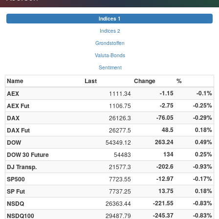
Indices 1
Indices 2
Grondstoffen
Valuta-Bonds
Sentiment
Name
Last
Change
%
-1.15
-0.1%
AEX
1111.34
-2.75
-0.25%
AEX Fut
1106.75
-76.05
-0.29%
DAX
26126.3
48.5
0.18%
DAX Fut
26277.5
263.24
0.49%
DOW
54349.12
134
0.25%
DOW 30 Future
54483
-202.6
-0.93%
DJ Transp.
21577.3
-12.97
-0.17%
SP500
7723.55
13.75
0.18%
SP Fut
7737.25
-221.55
-0.83%
NSDQ
26363.44
-245.37
-0.83%
NSDQ100
29487.79