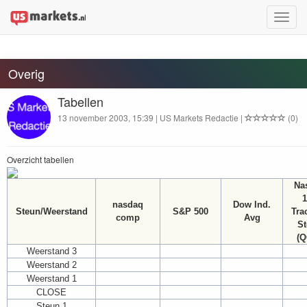
Toggle
naviga
Overig
Tabellen
13 november 2003, 15:39 | US Markets Redactie |
(0)
Overzicht tabellen
Na
1
nasdaq
Dow Ind.
Steun/Weerstand
S&P 500
Tra
comp
Avg
St
(Q
Weerstand 3
Weerstand 2
Weerstand 1
CLOSE
Steun 1