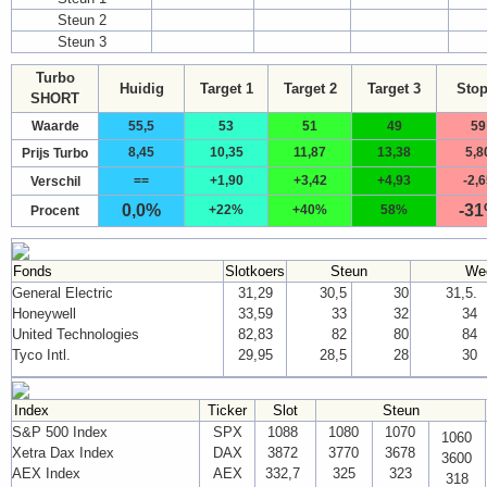
Steun 2
Steun 3
Turbo
Huidig
Target 1
Target 2
Target 3
Stop
SHORT
Waarde
55,5
53
51
49
59
8,45
10,35
11,87
13,38
5,8
Prijs Turbo
==
+1,90
+3,42
+4,93
-2,
Verschil
0,0%
-3
+22%
+40%
58%
Procent
Fonds
Slotkoers
Steun
We
General Electric
31,29
30,5
30
31,5.
Honeywell
33,59
33
32
34
United Technologies
82,83
82
80
84
Tyco Intl.
29,95
28,5
28
30
Index
Ticker
Slot
Steun
S&P 500 Index
SPX
1088
1080
1070
1060
Xetra Dax Index
DAX
3872
3770
3678
3600
AEX Index
AEX
332,7
325
323
318