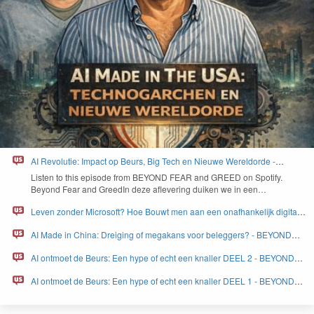
AI Revolutie: Impact op Beurs, Big Tech en Nieuwe Wereldorde -
BEYOND FEAR and GREED
Lis­ten to this episode from
BEYOND
FEAR
and
GREED
on Spo­ti­fy.
Beyond Fear and Greed­In deze aflev­er­ing duiken we in een…
Leven zonder Microsoft? Hoe Bouwt men aan een onafhankelijk digitaal
Europa - BEYOND FEAR and GREED
AI Made in China: Dreiging of megakans voor beleggers? - BEYOND
FEAR and GREED
AI ontmoet de Beurs: Een hype of echt een knaller DEEL 2 - BEYOND
FEAR and GREED
AI ontmoet de Beurs: Een hype of echt een knaller DEEL 1 - BEYOND
FEAR and GREED