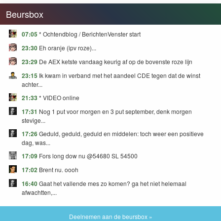
Beursbox
07:05
* Ochtendblog / BerichtenVenster start
23:30
Eh oranje (ipv roze)...
23:29
De AEX ketste vandaag keurig af op de bovenste roze lijn
23:15
Ik kwam in verband met het aandeel CDE tegen dat de winst
achter...
21:33
* VIDEO online
17:31
Nog 1 put voor morgen en 3 put september, denk morgen
stevige...
17:26
Geduld, geduld, geduld en middelen: toch weer een positieve
dag, was...
17:09
Fors long dow nu @54680 SL 54500
17:02
Brent nu. oooh
16:40
Gaat het vallende mes zo komen? ga het niet helemaal
afwachtten,...
Deelnemen aan de beursbox »