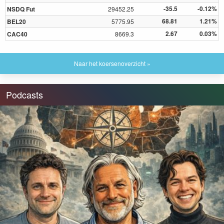
-35.5
-0.12%
NSDQ Fut
29452.25
68.81
1.21%
BEL20
5775.95
2.67
0.03%
CAC40
8669.3
Naar het koersenoverzicht »
Podcasts