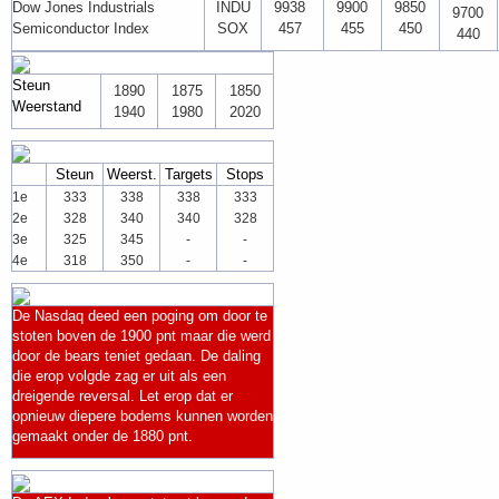
Dow Jones Industrials
INDU
9938
9900
9850
9700
Semiconductor Index
SOX
457
455
450
440
Steun
1890
1875
1850
Weerstand
1940
1980
2020
Steun
Weerst.
Targets
Stops
1e
333
338
338
333
2e
328
340
340
328
3e
325
345
-
-
4e
318
350
-
-
De Nasdaq deed een poging om door te
stoten boven de 1900 pnt maar die werd
door de bears teniet gedaan. De daling
die erop volgde zag er uit als een
dreigende reversal. Let erop dat er
opnieuw diepere bodems kunnen worden
gemaakt onder de 1880 pnt.