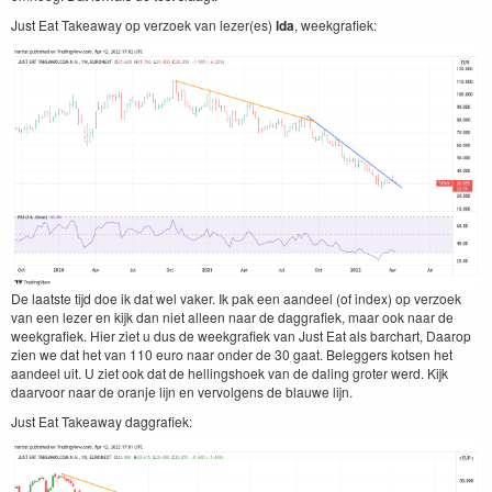
Just Eat Take­away op ver­zoek van lezer(es)
lda
, week­grafiek:
De laat­ste tijd doe ik dat wel vak­er. Ik pak een aan­deel (of index) op ver­zoek
van een lez­er en kijk dan niet alleen naar de dag­grafiek, maar ook naar de
week­grafiek. Hier ziet u dus de week­grafiek van Just Eat als bar­chart, Daarop
zien we dat het van
110
euro naar onder de
30
gaat. Beleg­gers kot­sen het
aan­deel uit. U ziet ook dat de helling­shoek van de dal­ing grot­er werd. Kijk
daar­voor naar de oran­je lijn en ver­vol­gens de blauwe lijn.
Just Eat Take­away daggrafiek: