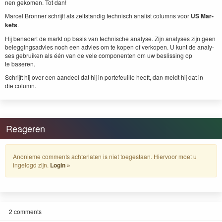
nen gekomen. Tot dan!
Mar­cel Bron­ner schri­jft als zelf­s­tandig tech­nisch anal­ist columns voor
US
Mar­
kets
.
Hij benadert de markt op basis van tech­nis­che analyse. Zijn analy­ses zijn geen
beleg­gingsad­vies noch een advies om te kopen of verkopen. U kunt de analy­
ses gebruiken als één van de vele com­po­nen­ten om uw besliss­ing op
te baseren.
Schri­jft hij over een aan­deel dat hij in porte­feuille heeft, dan meldt hij dat in
die column.
Reageren
Anonieme comments achterlaten is niet toegestaan. Hiervoor moet u
ingelogd zijn.
Login »
2 comments