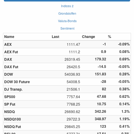
Indices 2
Grondstoffen
Valuta-Bonds
Sentiment
Name
Last
Change
%
-1
-0.09%
AEX
1111.47
0.9
0.08%
AEX Fut
1111.2
179.32
0.69%
DAX
26319.45
-14.5
-0.05%
DAX Fut
26420.5
151.83
0.28%
DOW
54036.93
-28
-0.05%
DOW 30 Future
54008.5
82
0.38%
DJ Transp.
21506.1
47.68
0.62%
SP500
7757.64
10.75
0.14%
SP Fut
7768.25
342.26
1.3%
NSDQ
26690.62
348.97
1.19%
NSDQ100
29722.3
123
0.41%
NSDQ Fut
29845.25
17.51
0.3%
5777.71