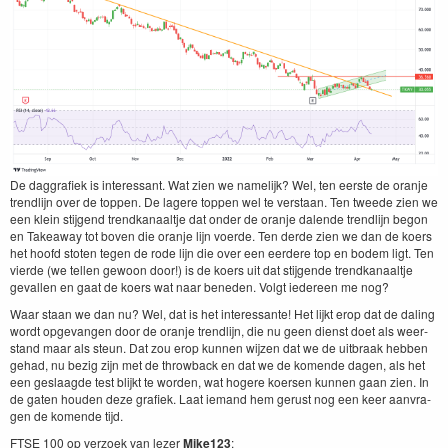
De dag­grafiek is inter­es­sant. Wat zien we namelijk? Wel, ten eerste de oran­je
trendli­jn over de top­pen. De lagere top­pen wel te ver­staan. Ten tweede zien we
een klein sti­j­gend trend­kanaalt­je dat onder de oran­je dal­ende trendli­jn begon
en Take­away tot boven die oran­je lijn voerde. Ten derde zien we dan de koers
het hoofd stoten tegen de rode lijn die over een eerdere top en bodem ligt. Ten
vierde (we tellen gewoon door!) is de koers uit dat sti­j­gende trend­kanaalt­je
gevallen en gaat de koers wat naar bene­den. Vol­gt iedereen me nog?
Waar staan we dan nu? Wel, dat is het inter­es­sante! Het lijkt erop dat de dal­ing
wordt opgevan­gen door de oran­je trendli­jn, die nu geen dienst doet als weer­
stand maar als ste­un. Dat zou erop kun­nen wijzen dat we de uit­braak hebben
gehad, nu bezig zijn met de throw­back en dat we de komende dagen, als het
een ges­laagde test blijkt te wor­den, wat hogere koersen kun­nen gaan zien. In
de gat­en houden deze grafiek. Laat iemand hem gerust nog een keer aan­vra­
gen de komende tijd.
FTSE
100
op ver­zoek van lez­er
Mike
123
: