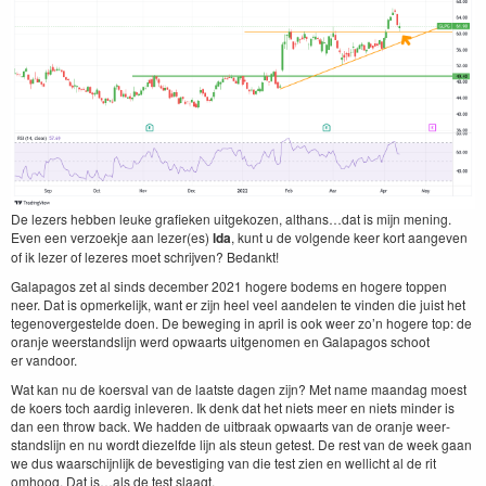
De lez­ers hebben leuke grafieken uit­gekozen, althans…dat is mijn mening.
Even een ver­zoek­je aan lezer(es)
lda
, kunt u de vol­gende keer kort aangeven
of ik lez­er of lez­eres moet schri­jven? Bedankt!
Gala­pa­gos zet al sinds decem­ber
2021
hogere bodems en hogere top­pen
neer. Dat is opmerke­lijk, want er zijn heel veel aan­de­len te vin­den die juist het
tegen­overgestelde doen. De beweg­ing in april is ook weer zo’n hogere top: de
oran­je weer­stand­sli­jn werd opwaarts uitgenomen en Gala­pa­gos schoot
er vandoor.
Wat kan nu de koersval van de laat­ste dagen zijn? Met name maandag moest
de koers toch aardig inlev­eren. Ik denk dat het niets meer en niets min­der is
dan een throw back. We had­den de uit­braak opwaarts van de oran­je weer­
stand­sli­jn en nu wordt diezelfde lijn als ste­un getest. De rest van de week gaan
we dus waarschi­jn­lijk de beves­tig­ing van die test zien en wellicht al de rit
omhoog. Dat is…als de test slaagt.