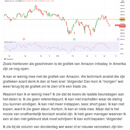
Zoals hier­boven als geschreven is de grafiek van Ama­zon intra­day. In Ameri­ka
zijn ze nog open.
Ik kan er weinig mee met de grafiek van Ama­zon. Als tech­nisch anal­ist die zijn
grafieken scant denk ik dan al heel snel: Vol­gende! Dan kom ik
“
mor­gen” wel
weer terug bij de grafiek om te zien of ik een trade zie.
Waarom kan ik er weinig mee? Ik zie dat de koers de laat­ste beurs­da­gen aan
het dalen is. Ik zie geen ref­er­en­tiepunt. Ik kan niet inschat­ten waar de dal­ing
zou kun­nen eindi­gen. Ik kan niet meer instap­pen, lees: short gaan. Ik kan niet
kopen, want ik zie geen ste­un. Kor­tom, ik kan er niets mee. Maar dat is het
mooie van onafhanke­lijk tec­nisch anal­ist zijn. Ik heb geen man­ag­er waar­van ik
een al dan niet gek­leurd stuk moet schri­jven! Ik kan echt bepalen: Volgende!
Ik zie bij de col­umn van don­derdag wel weer of er nieuwe ver­zoeken zijn bin­