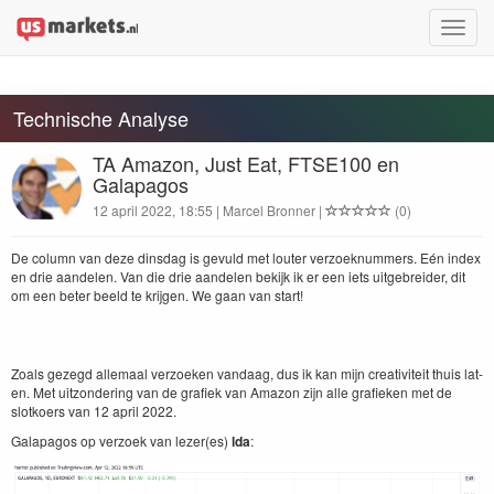
Toggle
naviga
Technische Analyse
TA Amazon, Just Eat, FTSE100 en
Galapagos
12 april 2022, 18:55 | Marcel Bronner |
(0)
De col­umn van deze dins­dag is gevuld met louter ver­zoeknum­mers. Eén index
en drie aan­de­len. Van die drie aan­de­len bek­ijk ik er een iets uit­ge­brei­der, dit
om een beter beeld te kri­j­gen. We gaan van start!
Zoals gezegd alle­maal ver­zoeken van­daag, dus ik kan mijn cre­ativiteit thuis lat­
en. Met uit­zon­der­ing van de grafiek van Ama­zon zijn alle grafieken met de
slotko­ers van
12
april
2022
.
Gala­pa­gos op ver­zoek van lezer(es)
lda
: