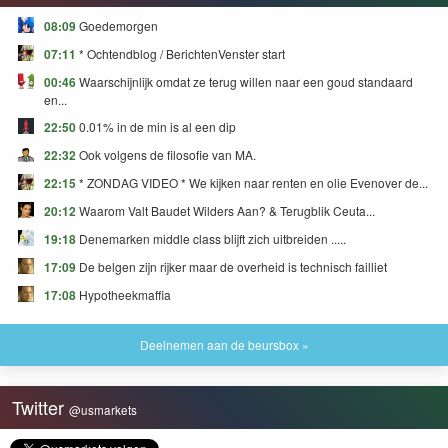
08:09
Goedemorgen
07:11
* Ochtendblog / BerichtenVenster start
00:46
Waarschijnlijk omdat ze terug willen naar een goud standaard
en...
22:50
0.01% in de min is al een dip
22:32
Ook volgens de filosofie van MA.
22:15
* ZONDAG VIDEO * We kijken naar renten en olie Evenover de...
20:12
Waarom Valt Baudet Wilders Aan? & Terugblik Ceuta...
19:18
Denemarken middle class blijft zich uitbreiden .....
17:09
De belgen zijn rijker maar de overheid is technisch failliet
17:08
Hypotheekmaffia
Deelnemen aan de beursbox »
Twitter
@usmarkets