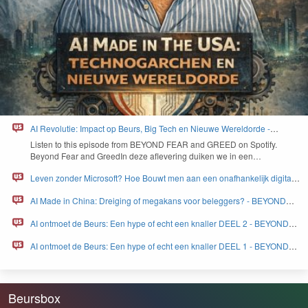
AI Revolutie: Impact op Beurs, Big Tech en Nieuwe Wereldorde -
BEYOND FEAR and GREED
Lis­ten to this episode from
BEYOND
FEAR
and
GREED
on Spo­ti­fy.
Beyond Fear and Greed­In deze aflev­er­ing duiken we in een…
Leven zonder Microsoft? Hoe Bouwt men aan een onafhankelijk digitaal
Europa - BEYOND FEAR and GREED
AI Made in China: Dreiging of megakans voor beleggers? - BEYOND
FEAR and GREED
AI ontmoet de Beurs: Een hype of echt een knaller DEEL 2 - BEYOND
FEAR and GREED
AI ontmoet de Beurs: Een hype of echt een knaller DEEL 1 - BEYOND
FEAR and GREED
Beursbox