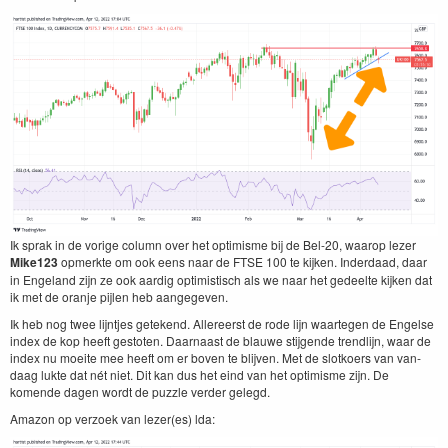
Ik sprak in de vorige col­umn over het opti­misme bij de Bel-
20
, waarop lez­er
Mike
123
opmerk­te om ook eens naar de
FTSE
100
te kijken. Inder­daad, daar
in Enge­land zijn ze ook aardig opti­mistisch als we naar het gedeelte kijken dat
ik met de oran­je pijlen heb aangegeven.
Ik heb nog twee lijn­t­jes getek­end. Allereerst de rode lijn waarte­gen de Engelse
index de kop heeft gestoten. Daar­naast de blauwe sti­j­gende trendli­jn, waar de
index nu moeite mee heeft om er boven te bli­jven. Met de slotko­ers van van­
daag luk­te dat nét niet. Dit kan dus het eind van het opti­misme zijn. De
komende dagen wordt de puz­zle verder gelegd.
Ama­zon op ver­zoek van lezer(es) lda: