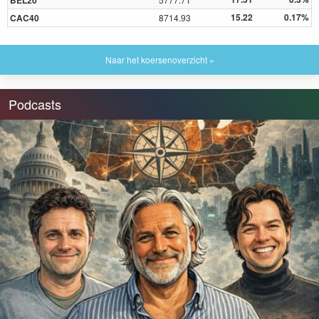
BEL20
15.22
0.17%
CAC40
8714.93
Naar het koersenoverzicht »
Podcasts