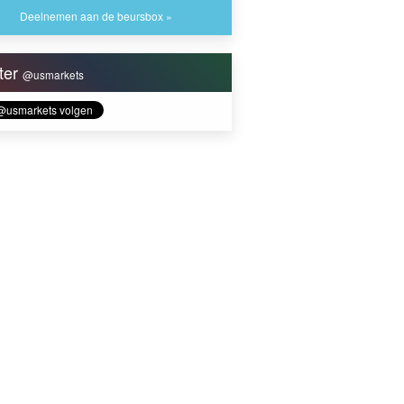
Deelnemen aan de beursbox »
tter
@usmarkets