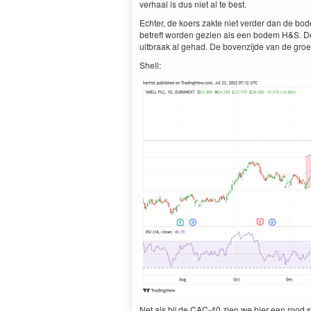
verhaal is dus niet al te best.
Echter, de koers zakte niet verder dan de bo
betreft worden gezien als een bodem H&S. De
uitbraak al gehad. De bovenzijde van de groen
Shell:
Net als bij de CAC-40 zien we hier een rood s