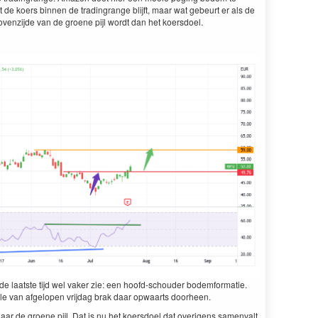
 de koers binnen de tradingrange blijft, maar wat gebeurt er als de
ovenzijde van de groene pijl wordt dan het koersdoel.
 de laatste tijd wel vaker zie: een hoofd-schouder bodemformatie.
andle van afgelopen vrijdag brak daar opwaarts doorheen.
aar de groene pijl. Dat is nu het koersdoel dat overigens samenvalt