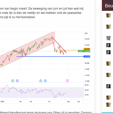
Beu
dem van begin maart. De beweging van juni en juli kan wat mij
 rode lijn is dan de neklijn en we hebben ook de opwaartse
e pijl is nu het koersdoel.
tijgend trendkanaal waar de koers van Olies uit is gevallen. Daarna