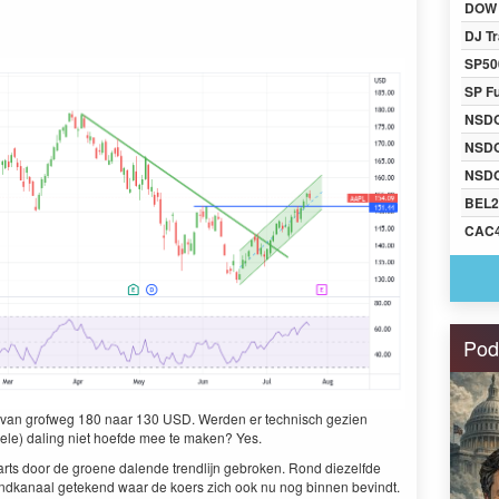
DOW 
DJ Tr
SP50
SP F
NSD
NSD
NSDQ
BEL2
CAC
Pod
ug van grofweg 180 naar 130 USD. Werden er technisch gezien
le) daling niet hoefde mee te maken? Yes.
aarts door de groene dalende trendlijn gebroken. Rond diezelfde
endkanaal getekend waar de koers zich ook nu nog binnen bevindt.