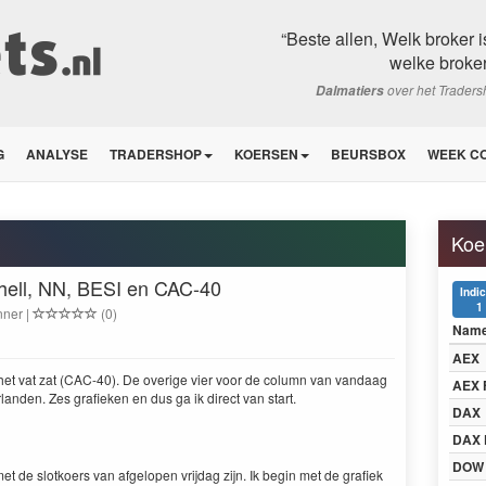
“Beste allen, Welk broker 
welke broker
over het Trader
Dalmatiers
G
ANALYSE
TRADERSHOP
KOERSEN
BEURSBOX
WEEK C
Koe
hell, NN, BESI en CAC-40
Indi
1
nner |
(0)
Nam
AEX
het vat zat (CAC-40). De overige vier voor de column van vandaag
AEX 
anden. Zes grafieken en dus ga ik direct van start.
DAX
DAX 
DOW
et de slotkoers van afgelopen vrijdag zijn. Ik begin met de grafiek