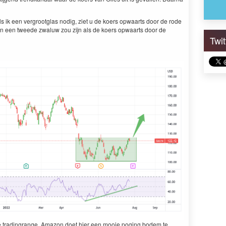
als ik een vergrootglas nodig, ziet u de koers opwaarts door de rode
en een tweede zwaluw zou zijn als de koers opwaarts door de
Twi
ene tradingrange. Amazon doet hier een mooie poging bodem te