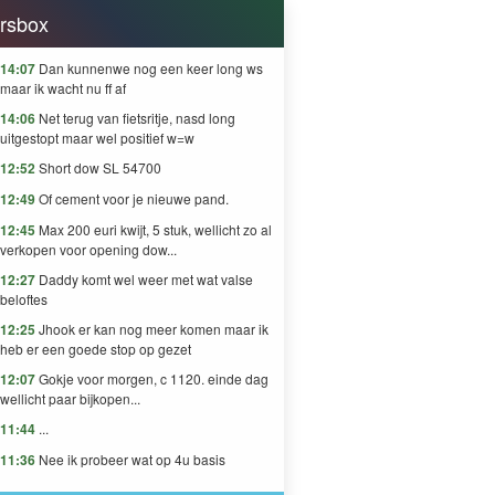
rsbox
14:07
Dan kunnenwe nog een keer long ws
maar ik wacht nu ff af
14:06
Net terug van fietsritje, nasd long
uitgestopt maar wel positief w=w
12:52
Short dow SL 54700
12:49
Of cement voor je nieuwe pand.
12:45
Max 200 euri kwijt, 5 stuk, wellicht zo al
verkopen voor opening dow...
12:27
Daddy komt wel weer met wat valse
beloftes
12:25
Jhook er kan nog meer komen maar ik
heb er een goede stop op gezet
12:07
Gokje voor morgen, c 1120. einde dag
wellicht paar bijkopen...
11:44
...
11:36
Nee ik probeer wat op 4u basis