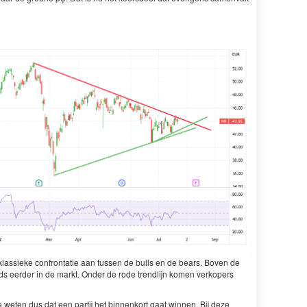
klassieke confrontatie aan tussen de bulls en de bears. Boven de
eds eerder in de markt. Onder de rode trendlijn komen verkopers
 weten dus dat een partij het binnenkort gaat winnen. Bij deze