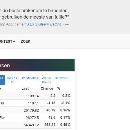
is de beste broker om te handelen,
 gebruiken de meeste van jullie?”
shop Abonnement
AEX Systeem Trading »
ONTEST
ZOEK
rsen
Indices
Grondstoffen
Valuta-
Sentiment
ces
2
Bonds
e
Last
Change
%
-2.2
-0.2%
1109.14
-1.15
-0.1%
Fut
1107.1
40.79
0.16%
26179.82
43.5
0.17%
Fut
26272.5
263.24
0.49%
54349.12