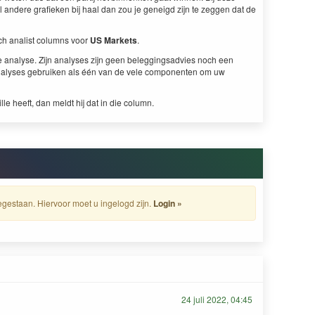
eel andere grafieken bij haal dan zou je geneigd zijn te zeggen dat de
sch analist columns voor
US Markets
.
e analyse. Zijn analyses zijn geen beleggingsadvies noch een
analyses gebruiken als één van de vele componenten om uw
ille heeft, dan meldt hij dat in die column.
gestaan. Hiervoor moet u ingelogd zijn.
Login »
24 juli 2022, 04:45