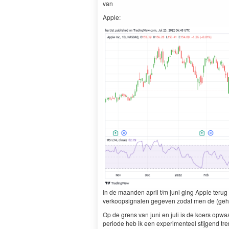
van
Apple:
In de maanden april t/m juni ging Apple ter
verkoopsignalen gegeven zodat men de (gehe
Op de grens van juni en juli is de koers opw
periode heb ik een experimenteel stijgend tr