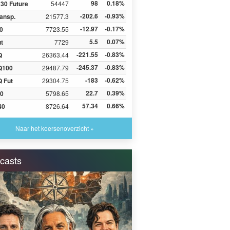
98
0.18%
30 Future
54447
-202.6
-0.93%
ansp.
21577.3
-12.97
-0.17%
0
7723.55
5.5
0.07%
ut
7729
-221.55
-0.83%
Q
26363.44
-245.37
-0.83%
Q100
29487.79
-183
-0.62%
 Fut
29304.75
22.7
0.39%
0
5798.65
57.34
0.66%
40
8726.64
Naar het koersenoverzicht »
casts