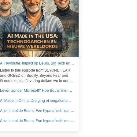
AI Revolutie: Impact op Beurs, Big Tech en
Nieuwe Wereldorde - BEYOND FEAR and
Lis­ten to this episode from
BEYOND
FEAR
GREED
and
GREED
on Spo­ti­fy. Beyond Fear and
Greed­In deze aflev­er­ing duiken we in een…
Leven zonder Microsoft? Hoe Bouwt men
aan een onafhankelijk digitaal Europa -
AI Made in China: Dreiging of megakans
BEYOND FEAR and GREED
voor beleggers? - BEYOND FEAR and
AI ontmoet de Beurs: Een hype of echt een
GREED
knaller DEEL 2 - BEYOND FEAR and
AI ontmoet de Beurs: Een hype of echt een
GREED
knaller DEEL 1 - BEYOND FEAR and
GREED