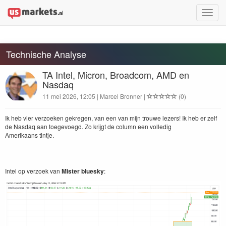
Toggle
naviga
Technische Analyse
TA Intel, Micron, Broadcom, AMD en
Nasdaq
11 mei 2026, 12:05 | Marcel Bronner |
(0)
Ik heb vier ver­zoeken gekre­gen, van een van mijn trouwe lez­ers! Ik heb er zelf
de Nas­daq aan toegevoegd. Zo kri­jgt de col­umn een volledig
Amerikaans tintje.
Intel op ver­zoek van
Mis­ter bluesky
: