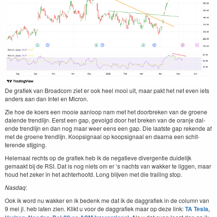
De grafiek van Broad­com ziet er ook heel mooi uit, maar pakt het net even iets
anders aan dan Intel en Micron.
Zie hoe de koers een mooie aan­loop nam met het door­breken van de groene
dal­ende trendli­jn. Eerst een gap, gevol­gd door het breken van de oran­je dal­
ende trendli­jn en dan nog maar weer eens een gap. Die laat­ste gap rek­ende af
met de groene trendli­jn. Koopsig­naal op koopsig­naal en daar­na een schit­
terende stijging.
Hele­maal rechts op de grafiek heb ik de negatieve diver­gen­tie duidelijk
gemaakt bij de
RSI
. Dat is nog niets om er
‘
s nachts van wakker te liggen, maar
houd het zek­er in het achter­hoofd. Long bli­jven met die trail­ing stop.
Nas­daq
:
Ook ik word nu wakker en ik bedenk me dat ik de dag­grafiek in de col­umn van
9
mei jl. heb lat­en zien. Klikt u voor de dag­grafiek maar op deze link:
TA
Tes­la,