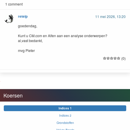
1 comment
reteip
11 mei 2026, 13:20
goedendag,
Kunt u CM.com en Alfen aan een analyse onderwerpen?
al,vast bedankt,
mvg Pieter
(0)
Koersen
Indices 1
Indices 2
Grondstoffen
Valuta-Bonds