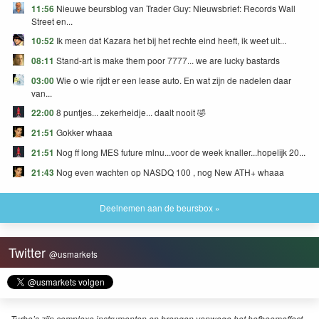
11:56
Nieuwe beursblog van Trader Guy: Nieuwsbrief: Records Wall
Street en...
10:52
Ik meen dat Kazara het bij het rechte eind heeft, ik weet uit...
08:11
Stand-art is make them poor 7777... we are lucky bastards
03:00
Wie o wie rijdt er een lease auto. En wat zijn de nadelen daar
van...
22:00
8 puntjes... zekerheidje... daalt nooit 🤣
21:51
Gokker whaaa
21:51
Nog ff long MES future mlnu...voor de week knaller...hopelijk 20...
21:43
Nog even wachten op NASDQ 100 , nog New ATH+ whaaa
Deelnemen aan de beursbox »
Twitter
@usmarkets
Turbo’s zijn complexe instrumenten en brengen vanwege het hefboomeffect