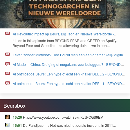
AI Revolutie: Impact op Beurs, Big Tech en Nieuwe Wereldorde -
BEYOND FEAR and GREED
Lis­ten to this episode from
BEYOND
FEAR
and
GREED
on Spo­ti­fy.
Beyond Fear and Greed­In deze aflev­er­ing duiken we in een…
Leven zonder Microsoft? Hoe Bouwt men aan een onafhankelijk digitaal
Europa - BEYOND FEAR and GREED
AI Made in China: Dreiging of megakans voor beleggers? - BEYOND
FEAR and GREED
AI ontmoet de Beurs: Een hype of echt een knaller DEEL 2 - BEYOND
FEAR and GREED
AI ontmoet de Beurs: Een hype of echt een knaller DEEL 1 - BEYOND
FEAR and GREED
Beursbox
15:20
Https://www.youtube.com/watch?v=nKvJPCGS9EM
15:01
De Pandjesprins Het was niet het eerste incident. In 2011...