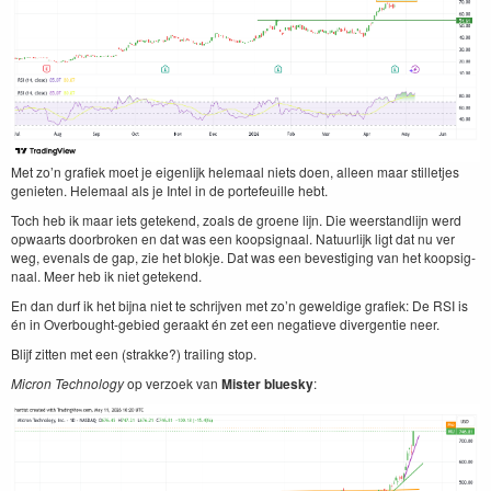
Met zo’n grafiek moet je eigen­lijk hele­maal niets doen, alleen maar stil­let­jes
geni­eten. Hele­maal als je Intel in de porte­feuille hebt.
Toch heb ik maar iets getek­end, zoals de groene lijn. Die weer­stan­dli­jn werd
opwaarts door­bro­ken en dat was een koopsig­naal. Natu­urlijk ligt dat nu ver
weg, eve­nals de gap, zie het blok­je. Dat was een beves­tig­ing van het koopsig­
naal. Meer heb ik niet getekend.
En dan durf ik het bij­na niet te schri­jven met zo’n geweldige grafiek: De
RSI
is
én in Over­bought-gebied ger­aakt én zet een negatieve diver­gen­tie neer.
Bli­jf zit­ten met een (strakke?) trail­ing stop.
Micron Tech­nol­o­gy
op ver­zoek van
Mis­ter bluesky
: