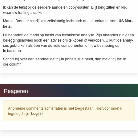
Ik kan de tekst bij de eerdere aan­de­len copy-pas­ten! Bli­jf long zit­ten en kijk
waar uw trail­ing stop komt.
Mar­cel Bron­ner schri­jft als zelf­s­tandig tech­nisch anal­ist columns voor
US
Mar­
kets
.
Hij benadert de markt op basis van tech­nis­che analyse. Zijn analy­ses zijn geen
beleg­gingsad­vies noch een advies om te kopen of verkopen. U kunt de analy­
ses gebruiken als één van de vele com­po­nen­ten om uw besliss­ing op
te baseren.
Schri­jft hij over een aan­deel dat hij in porte­feuille heeft, dan meldt hij dat in
die column.
Reageren
Anonieme comments achterlaten is niet toegestaan. Hiervoor moet u
ingelogd zijn.
Login »