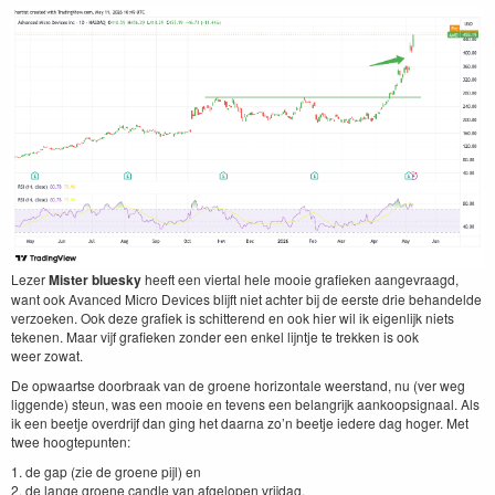
Lez­er
Mis­ter bluesky
heeft een vier­tal hele mooie grafieken aangevraagd,
want ook Avanced Micro Devices bli­jft niet achter bij de eerste drie behan­delde
ver­zoeken. Ook deze grafiek is schit­terend en ook hier wil ik eigen­lijk niets
teke­nen. Maar vijf grafieken zon­der een enkel lijn­t­je te trekken is ook
weer zowat.
De opwaartse door­braak van de groene hor­i­zon­tale weer­stand, nu (ver weg
liggende) ste­un, was een mooie en tevens een belan­grijk aankoopsig­naal. Als
ik een beet­je over­dri­jf dan ging het daar­na zo’n beet­je iedere dag hoger. Met
twee hoogtepunten:
1
. de gap (zie de groene pijl) en
2
. de lange groene can­dle van afgelopen vrijdag.