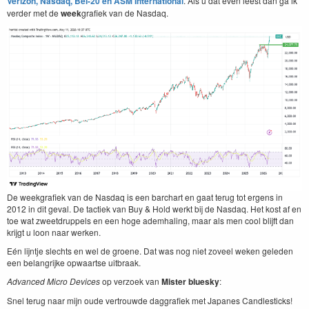
Ver­i­zon, Nas­daq, Bel-
20
en
ASM
Inter­na­tion­al
. Als u dat even leest dan ga ik
verder met de
week
grafiek van de Nasdaq.
De week­grafiek van de Nas­daq is een bar­chart en gaat terug tot ergens in
2012
in dit geval. De tac­tiek van Buy
&
Hold werkt bij de Nas­daq. Het kost af en
toe wat zweet­drup­pels en een hoge ademhal­ing, maar als men cool bli­jft dan
kri­jgt u loon naar werken.
Eén lijn­t­je slechts en wel de groene. Dat was nog niet zoveel weken gele­den
een belan­grijke opwaartse uitbraak.
Advanced Micro Devices
op ver­zoek van
Mis­ter bluesky
:
Snel terug naar mijn oude vertrouwde dag­grafiek met Japan­es Candlesticks!