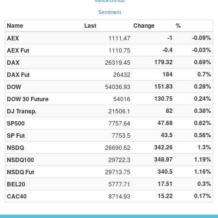
Sentiment
Name
Last
Change
%
-1
-0.09%
AEX
1111.47
-0.4
-0.03%
AEX Fut
1110.75
179.32
0.69%
DAX
26319.45
184
0.7%
DAX Fut
26432
151.83
0.28%
DOW
54036.93
130.75
0.24%
DOW 30 Future
54016
82
0.38%
DJ Transp.
21506.1
47.68
0.62%
SP500
7757.64
43.5
0.56%
SP Fut
7753.5
342.26
1.3%
NSDQ
26690.62
348.97
1.19%
NSDQ100
29722.3
340.5
1.16%
NSDQ Fut
29713.75
17.51
0.3%
BEL20
5777.71
15.22
0.17%
CAC40
8714.93