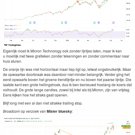
Eigen­lijk moet ik Micron Tech­nol­o­gy ook zon­der lijn­t­jes lat­en, maar ik kan
u moeil­ijk met twee grafieken zon­der tekenin­gen en zon­der com­men­taar naar
huis sturen.
De oran­je lijn was niet hor­i­zon­taal maar liep ligt op, iet­wat onge­bruike­lijk. Maar
de opwaartse door­braak was daar­door niet min­der belan­grijk. Verder ging het
eerst opwaarts boven het groene trendli­jn­t­je en nu boven het paarse lijn­t­je. Die
laat­ste kent een grote helling­shoek, dus ik ben benieuwd hoe­lang de koers dat
vol­houdt. De grote lange can­dles, zow­el bij Intel als bij Micron, zijn van vri­jdag.
Eens kijken hoe het straks gaat openen.
Bli­jf long met een al dan niet strakke trail­ing stop.
Broad­com
op ver­zoek van
Mis­ter bluesky
: