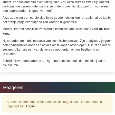
kracht is er dus duidelijk even uit bij Akzo. Zou Akzo zelfs zo zwak zijn dat het
de komende dagen onder de oran­je onder­bro­ken lijn doorza­kt om nog weer
een lagere bodem te gaan vormen?
Akzo zou weer een eerste stap in de goede richt­ing kun­nen zetten al de top bij
het oran­je pijlt­je over­tu­igend zou wor­den uitgenomen.
Mar­cel Bron­ner schri­jft als zelf­s­tandig tech­nisch anal­ist columns voor
US
Mar­
kets
.
Hij benadert de markt op basis van tech­nis­che analyse. Zijn analy­ses zijn geen
beleg­gingsad­vies noch een advies om te kopen of verkopen. U kunt de analy­
ses gebruiken als één van de vele com­po­nen­ten om uw besliss­ing op
te baseren.
Schri­jft hij over een aan­deel dat hij in porte­feuille heeft, dan meldt hij dat in
die column.
Reageren
Anonieme comments achterlaten is niet toegestaan. Hiervoor moet u
ingelogd zijn.
Login »