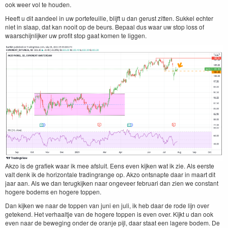
ook weer vol te houden.
Heeft u dit aan­deel in uw porte­feuille, bli­jft u dan gerust zit­ten. Sukkel echter
niet in slaap, dat kan nooit op de beurs. Bepaal dus waar uw stop loss of
waarschi­jn­lijk­er uw prof­it stop gaat komen te liggen.
Akzo is de grafiek waar ik mee afs­luit. Eens even kijken wat ik zie. Als eerste
valt denk ik de hor­i­zon­tale trad­in­grange op. Akzo ontsnapte daar in maart dit
jaar aan. Als we dan terugk­ijken naar ongeveer feb­ru­ari dan zien we con­stant
hogere bodems en hogere toppen.
Dan kijken we naar de top­pen van juni en juli, ik heb daar de rode lijn over
getek­end. Het ver­haalt­je van de hogere top­pen is even over. Kijkt u dan ook
even naar de beweg­ing onder de oran­je pijl, daar staat een lagere bodem. De