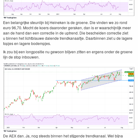
Een belan­grijke ste­un­li­jn bij Heineken is de groene. Die vin­den we zo rond
euro
96
,
70
. Mocht de koers daaron­der ger­ak­en, dan is er waarschi­jn­lijk meer
aan de hand dan een cor­rec­tie in de uptrend. Die beschei­den cor­rec­tie ziet
u bin­nen het licht­blauwe dal­ende trend­kanaalt­je. Daarbin­nen ziet u de lagere
top­jes en lagere bodempjes.
Ik zou bij een long­posi­tie nu gewoon bli­jven zit­ten en ergens onder de groene
lijn de stop inbouwen.
De
AEX
dan. Ja, nog steeds bin­nen het sti­j­gende trend­kanaal. Wel bij­na