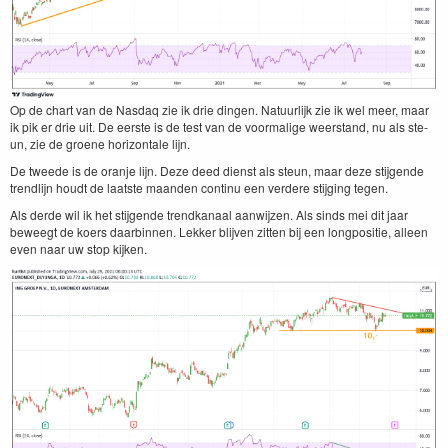
Op de chart van de Nas­daq zie ik drie din­gen. Natu­urlijk zie ik wel meer, maar
ik pik er drie uit. De eerste is de test van de voor­ma­lige weer­stand, nu als ste­
un, zie de groene hor­i­zon­tale lijn.
De tweede is de oran­je lijn. Deze deed dienst als ste­un, maar deze sti­j­gende
trendli­jn houdt de laat­ste maan­den con­tinu een verdere sti­jging tegen.
Als derde wil ik het sti­j­gende trend­kanaal aan­wi­jzen. Als sinds mei dit jaar
beweegt de koers daarbin­nen. Lekker bli­jven zit­ten bij een long­posi­tie, alleen
even naar uw stop kijken.