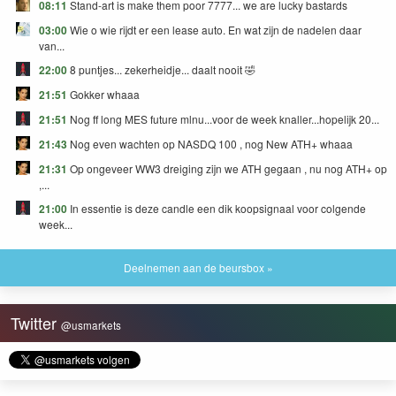
08:11
Stand-art is make them poor 7777... we are lucky bastards
03:00
Wie o wie rijdt er een lease auto. En wat zijn de nadelen daar
van...
22:00
8 puntjes... zekerheidje... daalt nooit 🤣
21:51
Gokker whaaa
21:51
Nog ff long MES future mlnu...voor de week knaller...hopelijk 20...
21:43
Nog even wachten op NASDQ 100 , nog New ATH+ whaaa
21:31
Op ongeveer WW3 dreiging zijn we ATH gegaan , nu nog ATH+ op
,...
21:00
In essentie is deze candle een dik koopsignaal voor colgende
week...
Deelnemen aan de beursbox »
Twitter
@usmarkets