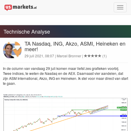
Toggle
naviga
Technische Analyse
TA Nasdaq, ING, Akzo, ASMI, Heineken en
meer!
29 juli 2021, 08:07 | Marcel Bronner |
(1)
In de col­umn van van­daag
29
juli komen maar lief­st zes grafieken voor­bij.
Twee indices, te weten de Nas­daq en de
AEX
. Daar­naast vier aan­de­len, dat
zijn
ASM
Inter­na­tion­al, Akzo,
ING
en Heineken. Ik stel voor maar direct van start
te gaan.