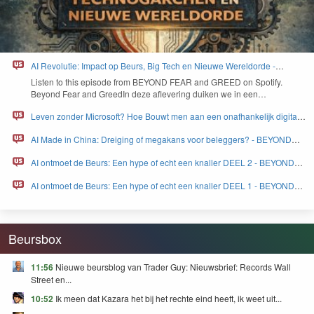
AI Revolutie: Impact op Beurs, Big Tech en Nieuwe Wereldorde -
BEYOND FEAR and GREED
Lis­ten to this episode from
BEYOND
FEAR
and
GREED
on Spo­ti­fy.
Beyond Fear and Greed­In deze aflev­er­ing duiken we in een…
Leven zonder Microsoft? Hoe Bouwt men aan een onafhankelijk digitaal
Europa - BEYOND FEAR and GREED
AI Made in China: Dreiging of megakans voor beleggers? - BEYOND
FEAR and GREED
AI ontmoet de Beurs: Een hype of echt een knaller DEEL 2 - BEYOND
FEAR and GREED
AI ontmoet de Beurs: Een hype of echt een knaller DEEL 1 - BEYOND
FEAR and GREED
Beursbox
11:56
Nieuwe beursblog van Trader Guy: Nieuwsbrief: Records Wall
Street en...
10:52
Ik meen dat Kazara het bij het rechte eind heeft, ik weet uit...