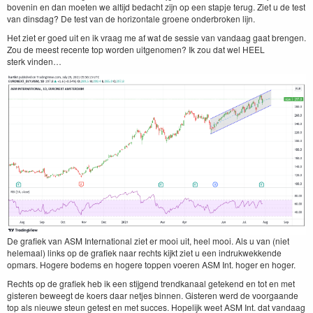
bovenin en dan moeten we alti­jd bedacht zijn op een stap­je terug. Ziet u de test
van dins­dag? De test van de hor­i­zon­tale groene onder­bro­ken lijn.
Het ziet er goed uit en ik vraag me af wat de sessie van van­daag gaat bren­gen.
Zou de meest recente top wor­den uitgenomen? Ik zou dat wel
HEEL
sterk vinden…
De grafiek van
ASM
Inter­na­tion­al ziet er mooi uit, heel mooi. Als u van (niet
hele­maal) links op de grafiek naar rechts kijkt ziet u een indruk­wekkende
opmars. Hogere bodems en hogere top­pen voeren
ASM
Int. hoger en hoger.
Rechts op de grafiek heb ik een sti­j­gend trend­kanaal getek­end en tot en met
gis­teren beweegt de koers daar net­jes bin­nen. Gis­teren werd de voor­gaande
top als nieuwe ste­un getest en met suc­ces. Hopelijk weet
ASM
Int. dat van­daag