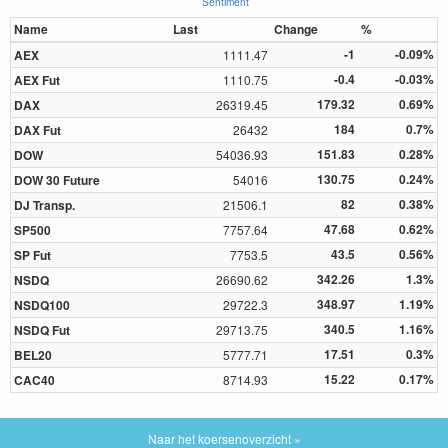
Sentiment
Name
Last
Change
%
-1
-0.09%
AEX
1111.47
-0.4
-0.03%
AEX Fut
1110.75
179.32
0.69%
DAX
26319.45
184
0.7%
DAX Fut
26432
151.83
0.28%
DOW
54036.93
130.75
0.24%
DOW 30 Future
54016
82
0.38%
DJ Transp.
21506.1
47.68
0.62%
SP500
7757.64
43.5
0.56%
SP Fut
7753.5
342.26
1.3%
NSDQ
26690.62
348.97
1.19%
NSDQ100
29722.3
340.5
1.16%
NSDQ Fut
29713.75
17.51
0.3%
BEL20
5777.71
15.22
0.17%
CAC40
8714.93
Naar het koersenoverzicht »