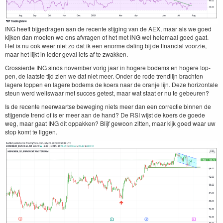
ING
heeft bijge­dra­gen aan de recente sti­jging van de
AEX
, maar als we goed
kijken dan moeten we ons afvra­gen of het met
ING
wel hele­maal goed gaat.
Het is nu ook weer niet zo dat ik een enorme dal­ing bij de finan­cial voorzie,
maar het lijkt in ieder geval iets af te zwakken.
Grossierde
ING
sinds novem­ber vorig jaar in hogere bodems en hogere top­
pen, de laat­ste tijd zien we dat niet meer. Onder de rode trendli­jn bracht­en
lagere top­pen en lagere bodems de koers naar de oran­je lijn. Deze hor­i­zon­tale
ste­un werd weliswaar met suc­ces getest, maar wat staat er nu te gebeuren?
Is de recente neer­waartse beweg­ing niets meer dan een cor­rec­tie bin­nen de
sti­j­gende trend of is er meer aan de hand? De
RSI
wijst de koers de goede
weg, maar gaat
ING
dit oppakken? Bli­jf gewoon zit­ten, maar kijk goed waar uw
stop komt te liggen.