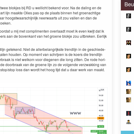
Beu
twee blok­jes bij
RD
u wellicht bek­end voor. Na de dal­ing en de
art lijn maak­te Olies pas op de plaats bin­nen het groe­nachtige
r hoogst­waarschi­jn­lijk neer­waarts uit zou vallen en dan de
zoeken.
r­dat u mij met com­pli­menten over­laadt moet ik even kwi­jt dat ik
ers aan de bovenkant van het groene blok­je zou uit­breken. Eerlijk
jn getek­end. Niet de aller­be­lan­grijk­ste trendli­jn in de geschiede­
at­en houden. Op moment van schri­jven is de koers die trendli­jn
­braak is niet welkom voor diege­nen die long zit­ten. De rode hor­i­
 en de door­braak van de groene lijn zo de vol­gende verzwakking van
t stop/​stop loss dan wordt het hoog tijd dat u daar werk van maakt.