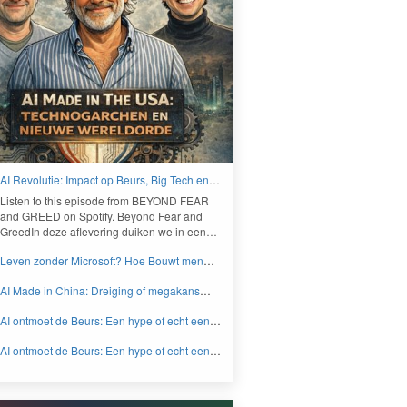
AI Revolutie: Impact op Beurs, Big Tech en
Nieuwe Wereldorde - BEYOND FEAR and
Lis­ten to this episode from
BEYOND
FEAR
GREED
and
GREED
on Spo­ti­fy. Beyond Fear and
Greed­In deze aflev­er­ing duiken we in een…
Leven zonder Microsoft? Hoe Bouwt men
aan een onafhankelijk digitaal Europa -
AI Made in China: Dreiging of megakans
BEYOND FEAR and GREED
voor beleggers? - BEYOND FEAR and
AI ontmoet de Beurs: Een hype of echt een
GREED
knaller DEEL 2 - BEYOND FEAR and
AI ontmoet de Beurs: Een hype of echt een
GREED
knaller DEEL 1 - BEYOND FEAR and
GREED