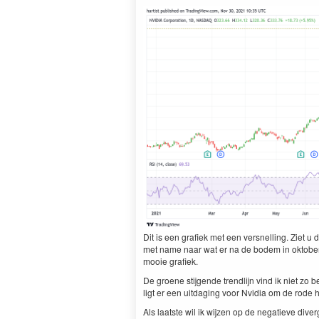
Dit is een grafiek met een ver­snelling. Ziet 
met name naar wat er na de bodem in okto­ber d
mooie grafiek.
De groene sti­j­gende trendli­jn vind ik niet zo
ligt er een uitdag­ing voor Nvidia om de rode ho
Als laat­ste wil ik wijzen op de negatieve diver­