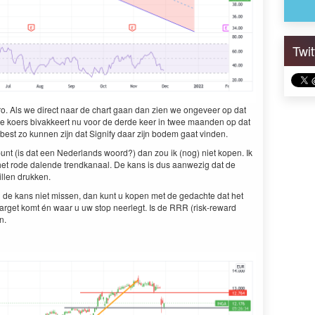
Twi
o. Als we direct naar de chart gaan dan zien we ongeveer op dat
. De koers bivak­keert nu voor de derde keer in twee maan­den op dat
best zo kun­nen zijn dat Sig­ni­fy daar zijn bodem gaat vinden.
nd­punt (is dat een Ned­er­lands woord?) dan zou ik (nog) niet kopen. Ik
 het rode dal­ende trend­kanaal. De kans is dus aan­wezig dat de
illen drukken.
u de kans niet mis­sen, dan kunt u kopen met de gedachte dat het
r­get komt én waar u uw stop neer­legt. Is de
RRR
(risk-reward
en.