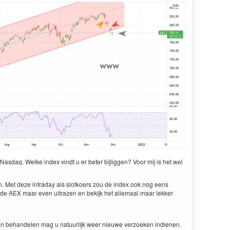
 Nas­daq. Welke index vin­dt u er beter bijliggen? Voor mij is het wel
 Met deze intra­day als slotko­ers zou de index ook nog eens
t de
AEX
maar even uitrazen en bek­ijk het alle­maal maar lekker
n behan­de­len mag u natu­urlijk weer nieuwe ver­zoeken indi­enen.