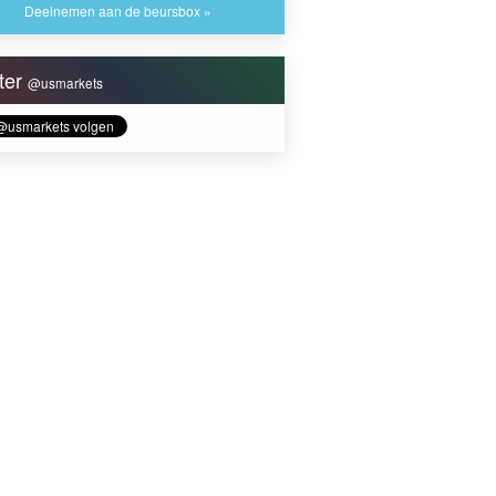
Deelnemen aan de beursbox »
tter
@usmarkets