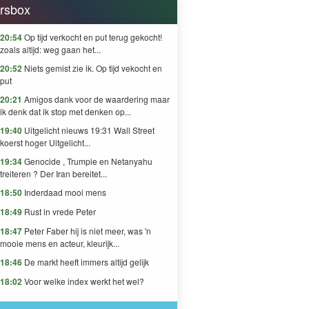
rsbox
20:54
Op tijd verkocht en put terug gekocht!
zoals altijd: weg gaan het...
20:52
Niets gemist zie ik. Op tijd vekocht en
put
20:21
Amigos dank voor de waardering maar
ik denk dat ik stop met denken op...
19:40
Uitgelicht nieuws 19:31 Wall Street
koerst hoger Uitgelicht...
19:34
Genocide , Trumpie en Netanyahu
treiteren ? Der Iran bereitet...
18:50
Inderdaad mooi mens
18:49
Rust in vrede Peter
18:47
Peter Faber hij is niet meer, was 'n
mooie mens en acteur, kleurijk...
18:46
De markt heeft immers altijd gelijk
18:02
Voor welke index werkt het wel?