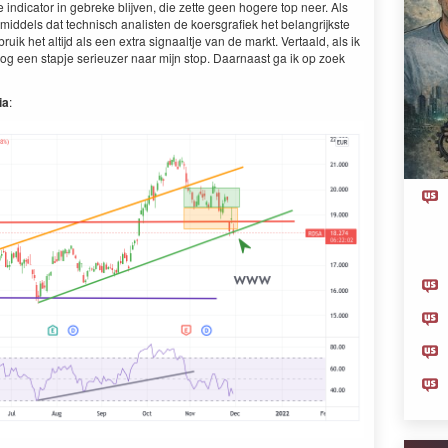
e indi­ca­tor in gebreke bli­jven, die zette geen hogere top neer. Als
d­dels dat tech­nisch anal­is­ten de koers­grafiek het belan­grijk­ste
ruik het alti­jd als een extra sig­naalt­je van de markt. Ver­taald, als ik
ijk nog een stap­je serieuzer naar mijn stop. Daar­naast ga ik op zoek
ia
: