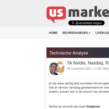
HOME
BEURSDAGBOEK
LIVEBLO
Technische Analyse
TA Nvidia, Nasdaq, R
30 november 2021, 11:36 | Marc
Er zijn weer aardig wat ver­zoeken bin­nengeko
heb er vijf voor van­daag gere­serveerd en voe
zoeken, komen dan in de col­umn van don­de
Nvidia op ver­zoek van lez­er
Dowjones
: