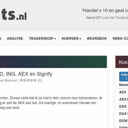
“Handel x 10 en gaat o
over het Trader
harry127
G
ANALYSE
TRADERSHOP
KOERSEN
BEURSBOX
WEEK C
Koe
D, ING, AEX en Signify
Indi
1
el Bronner |
(0)
Nam
AEX
men. Zoveel zelfs dat ik ze niet in één col­umn kan behan­de­len. Ik
AEX 
g er zelf de
AEX
aan toe. De overige, en eventueel nieuwe ver­
DAX
rdag aan bod.
DAX 
DOW
DOW 