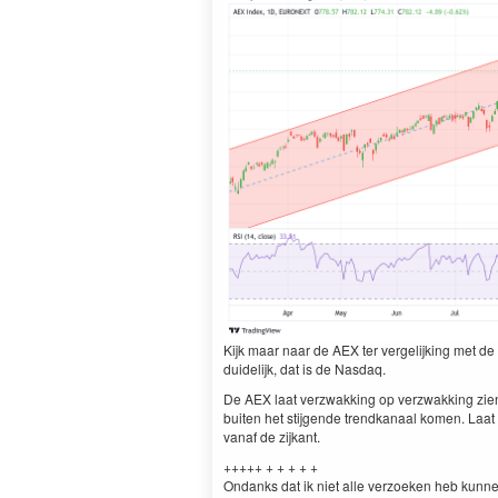
Kijk maar naar de
AEX
ter vergelijk­ing met de
duidelijk, dat is de Nasdaq.
De
AEX
laat verzwakking op verzwakking zien.
buiten het sti­j­gende trend­kanaal komen. Laa
vanaf de zijkant.
+++++ + + + + +
Ondanks dat ik niet alle ver­zoeken heb kun­ne