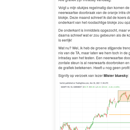
Vol­gt u mijn stuk­jes regel­matig dan komen de 
neer­waartse door­braak van de oran­je intra ch
blok­je. Deze maand schreef ik dat de koers daa
onderkant van het roodachtige blok­je zou op
De onderkant is inmid­dels opge­zocht, maar voo
daar­na schreef wat er zou gebeuren als de ko
is eerlijk!
Wat nu? Wel, ik heb de groene sti­j­gende trendli­
nis van de
TA
, maar lat­en we hem toch in de g
intra­day aan het testen. Een neer­waartse door
zon­tale ste­un is al neer­waarts door­bro­ken
de grafiek beteke­nen. Heeft u nog geen prof­i
Sig­ni­fy op ver­zoek van lez­er
Mis­ter bluesky
: