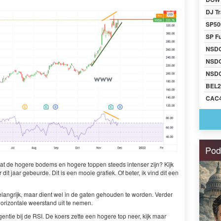
DJ Tr
SP50
SP F
NSD
NSD
NSDQ
BEL2
CAC
Pod
u dat de hogere bodems en hogere top­pen steeds intenser zijn? Kijk
it jaar gebeurde. Dit is een mooie grafiek. Of beter, ik vind dit een
 belan­grijk, maar dient wel in de gat­en gehouden te wor­den. Verder
r­i­zon­tale weer­stand uit te nemen.
gen­tie bij de
RSI
. De koers zette een hogere top neer, kijk maar