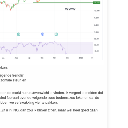
akken:
j­gende trendli­jn
­zon­tale ste­un en
beert de markt nu rust/​even­wicht te vin­den. Ik vergeet te melden dat
m eind feb­ru­ari over de vol­gende twee bodems zou teke­nen dat de
ebben we verzwakking vier te pakken.
 Zit u in
ING
, dan zou ik bli­jven zit­ten, maar wel heel goed gaan