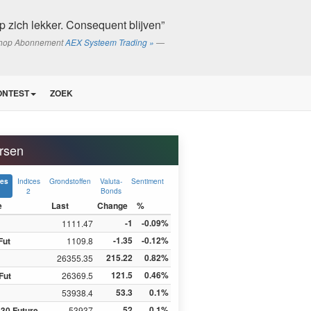
p zich lekker. Consequent blijven”
shop Abonnement
AEX Systeem Trading »
ONTEST
ZOEK
rsen
Indices
Grondstoffen
Valuta-
Sentiment
ces
2
Bonds
e
Last
Change
%
-1
-0.09%
1111.47
-1.35
-0.12%
Fut
1109.8
215.22
0.82%
26355.35
121.5
0.46%
Fut
26369.5
53.3
0.1%
53938.4
52
0.1%
30 Future
53937