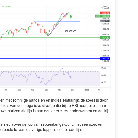
en met som­mige aan­de­len en indies. Natu­urlijk, de koers is door
heeft iets van een negatieve diver­gen­tie bij de
RSI
neergezet, maar
 hor­i­zon­tale lijn is aan een eerste test onder­wor­pen en dat kijkt
e ste­un over de top van sep­tem­ber gekocht, met een stop, en
oor­beeld tot aan de vorige top­pen, zie de rode lijn.