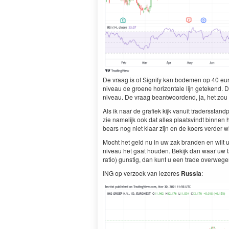
De vraag is of Sig­ni­fy kan bode­men op
40
eur
niveau de groene hor­i­zon­tale lijn getek­end
niveau. De vraag beant­wo­or­dend, ja, het zou 
Als ik naar de grafiek kijk vanu­it trader­s­sta
zie namelijk ook dat alles plaatsvin­dt bin­nen
bears nog niet klaar zijn en de koers verder w
Mocht het geld nu in uw zak bran­den en wilt 
niveau het gaat houden. Bek­ijk dan waar uw ta
ratio) gun­stig, dan kunt u een trade overweg
ING
op ver­zoek van lez­eres
Rus­sia
: