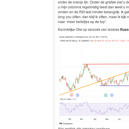
onder de oran­je lijn. Onder de grafiek ziet u d
u mijn columns regel­matig leest dan weet u inmi
vin­den en de
RSI
wat min­der belan­grijk. Ik geb
long zou zit­ten, dan bli­jf ik zit­ten, maar ik k
naar
“
meer bel­let­jes op de top”.
Konin­klijke Olie op ver­zoek van lez­eres
Rus­s
Alle grafiek zijn intra­day vandaag.