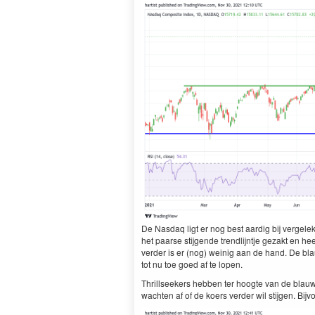
De Nas­daq ligt er nog best aardig bij vergelek
het paarse sti­j­gende trendli­jn­t­je geza­kt en 
verder is er (nog) weinig aan de hand. De blauwe
tot nu toe goed af te lopen.
Thrillseek­ers hebben ter hoogte van de blauw
wacht­en af of de koers verder wil sti­j­gen. Bijv