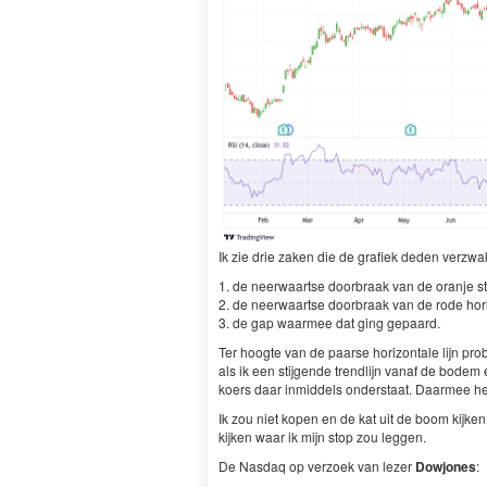
Ik zie drie zak­en die de grafiek deden verzw
1
. de neer­waartse door­braak van de oran­je sti­
2
. de neer­waartse door­braak van de rode hor­i
3
. de gap waarmee dat ging gepaard.
Ter hoogte van de paarse hor­i­zon­tale lijn pro
als ik een sti­j­gende trendli­jn vanaf de bode
koers daar inmid­dels onder­staat. Daarmee h
Ik zou niet kopen en de kat uit de boom kijken.
kijken waar ik mijn stop zou leggen.
De Nas­daq op ver­zoek van lez­er
Dowjones
: