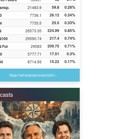
59.8
0.28%
ansp.
21483.9
26.12
0.34%
0
7736.1
25.5
0.33%
ut
7735.5
224.99
0.85%
Q
26573.35
217.4
0.74%
Q100
29590.74
209.75
0.71%
 Fut
29583
17.51
0.3%
0
5777.71
15.22
0.17%
40
8714.93
Naar het koersenoverzicht »
casts