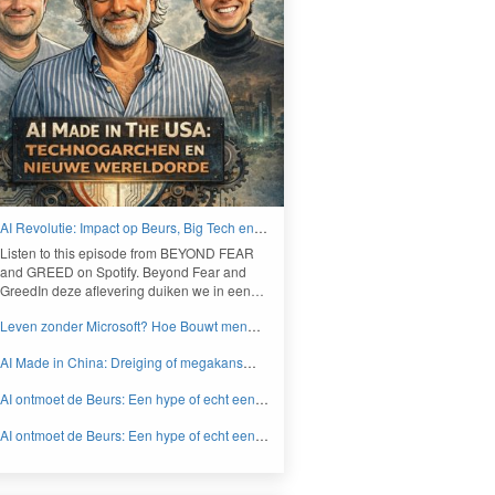
AI Revolutie: Impact op Beurs, Big Tech en
Nieuwe Wereldorde - BEYOND FEAR and
Lis­ten to this episode from
BEYOND
FEAR
GREED
and
GREED
on Spo­ti­fy. Beyond Fear and
Greed­In deze aflev­er­ing duiken we in een…
Leven zonder Microsoft? Hoe Bouwt men
aan een onafhankelijk digitaal Europa -
AI Made in China: Dreiging of megakans
BEYOND FEAR and GREED
voor beleggers? - BEYOND FEAR and
AI ontmoet de Beurs: Een hype of echt een
GREED
knaller DEEL 2 - BEYOND FEAR and
AI ontmoet de Beurs: Een hype of echt een
GREED
knaller DEEL 1 - BEYOND FEAR and
GREED