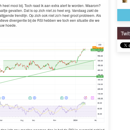
ch heel mooi bij. Toch raad ik aan extra alert te worden. Waarom?
altje gevallen. Dat is op zich niet zo heel erg. Vandaag zakt de
stijgende trendlijn. Op zich ook niet zo'n heel groot probleem. Als
eve divergentie bij de RSI hebben we toch een situatie die we
 uw hoede.
Twi
ik dan iets zou moeten noemen dan is het de RSI in oversold gebied.