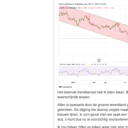
Het dalende trendkanaal heb ik laten staan. B
waarschijnlijk wissen.
Alfen is opwaarts door de groene weerstand g
gebroken. De stijging die daarop volgde maa
blauwe lijnen. In zo'n geval zien we vaak een
dus. U kunt dus nu al voorzichtig voorsorter
Ik zou blijven zitten en kijken waar mijn stop