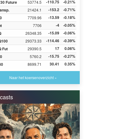
-110.75
-0.21%
30 Future
53774.5
-153.2
-0.71%
ansp.
21424.1
-13.59
-0.18%
0
7709.96
-4
-0.05%
ut
7706
-15.09
-0.06%
Q
26348.35
-114.46
-0.39%
Q100
29373.33
17
0.06%
 Fut
29390.5
-15.75
-0.27%
0
5760.2
30.41
0.35%
40
8699.71
Naar het koersenoverzicht »
casts