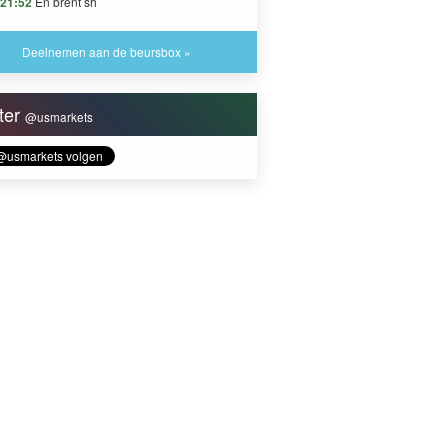
21:52
En brent sh
Deelnemen aan de beursbox »
tter
@usmarkets