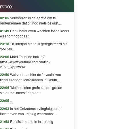
rsbox
02:05
Vermeeren is de eerste om te
onderkennen dat dit nog niets bewijst....
01:49
Denk beter even wachten tot de koers
weer omhooggaat .
23:18
'Bij Interpol stond ik geregistreerd als
‘politiek...
23:00
Moet Fauci de bak in?
https://www.youtube.com/watch?
v=6ki_Ypj1wWw
22:50
Wat zat er achter de 'invasie' van
tienduizenden Marokkanen in Ceuta,...
22:06
"kleine stelen grote stelen, groten
stelen het meest" riep de...
22:05
...
22:03
In het Oekraïense vliegtuig op de
luchthaven van Leipzig waarnaast...
21:58
Russisch roulette in Leipzig