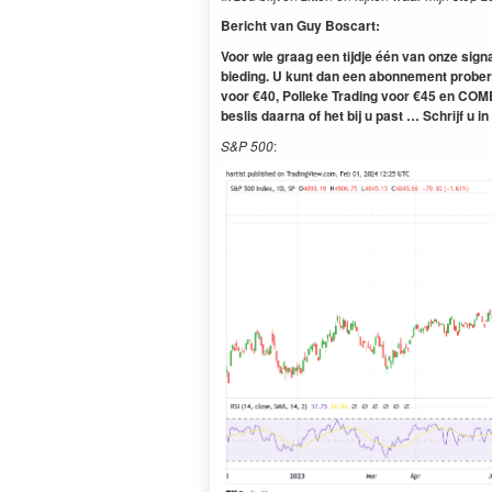
Bericht van Guy Boscart:
Voor wie graag een tijd­je één van onze sig­n
bied­ing. U kunt dan een abon­nement prober
voor €40, Polleke Trad­ing voor €45 en COM­B
beslis daar­na of het bij u past … Schri­jf u in
S&P 500
: