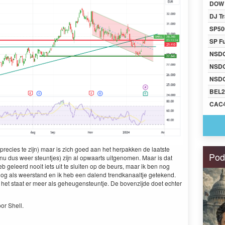
DOW 
DJ Tr
SP50
SP F
NSD
NSD
NSDQ
BEL2
CAC
precies te zijn) maar is zich goed aan het herpakken de laatste
Pod
 dus weer steuntjes) zijn al opwaarts uitgenomen. Maar is dat
 geleerd nooit iets uit te sluiten op de beurs, maar ik ben nog
jn nog als weerstand en ik heb een dalend trendkanaaltje getekend.
, het staat er meer als geheugensteuntje. De bovenzijde doet echter
r Shell.