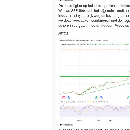
De index ligt er op het eerste gezicht technis
Wel, de S&P 500 is uit het stijgende trendkana
index intraday redelijk weg en test de groene 
we deze twee zaken combineren met de negati
scherp in de gaten moeten houden. Wees op
Nvidia
:
Alles koek en ei op de chart van Nvidia. Als 