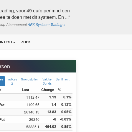
trading, voor 49 euro per mnd een
ee te doen met dit systeem. En ...”
shop Abonnement
AEX Systeem Trading »
ONTEST
ZOEK
rsen
Indices
Grondstoffen
Valuta-
Sentiment
ces
2
Bonds
e
Last
Change
%
1.13
0.1%
1112.47
1.4
0.12%
Fut
1109.65
13.83
0.05%
26140.13
-8
-0.03%
Fut
26240
-464.02
-0.85%
53885.1