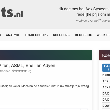
“Ik doe met het Aex Systeem 
redelijke prijs om m
over het Trader
molinco
G
ANALYSE
TRADERSHOP
KOERSEN
BEURSBOX
WEEK C
Koe
Alfen, ASML, Shell en Adyen
Indi
1
 Bronner |
(0)
Nam
AEX
uit eigen koker. Mochten de aandelen niet in uw straatje zijn, vraag
AEX 
DAX
DAX 
DOW