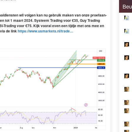
Beu
aal­dien­sten wil vol­gen kan nu gebruik mak­en van onze proe­faan­
en tot 1 maart 2024. Sys­teem Trad­ing voor €35, Guy Trad­ing
I-Trad­ing voor €75. Kijk vooral even een tijd­je met ons mee en
 via de link
https://​www​.usmar​kets​.nl/​trade…