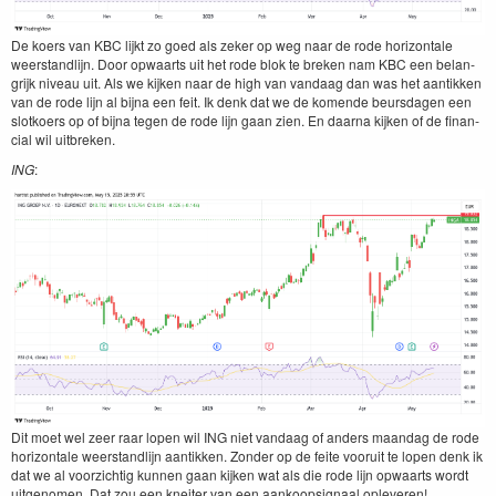
De koers van
KBC
lijkt zo goed als zek­er op weg naar de rode hor­i­zon­tale
weer­stan­dli­jn. Door opwaarts uit het rode blok te breken nam
KBC
een belan­
grijk niveau uit. Als we kijken naar de high van van­daag dan was het aan­tikken
van de rode lijn al bij­na een feit. Ik denk dat we de komende beurs­da­gen een
slotko­ers op of bij­na tegen de rode lijn gaan zien. En daar­na kijken of de finan­
cial wil uitbreken.
ING
:
Dit moet wel zeer raar lopen wil
ING
niet van­daag of anders maandag de rode
hor­i­zon­tale weer­stan­dli­jn aan­tikken. Zon­der op de feite vooruit te lopen denk ik
dat we al voorzichtig kun­nen gaan kijken wat als die rode lijn opwaarts wordt
uitgenomen. Dat zou een kneit­er van een aankoopsig­naal opleveren!