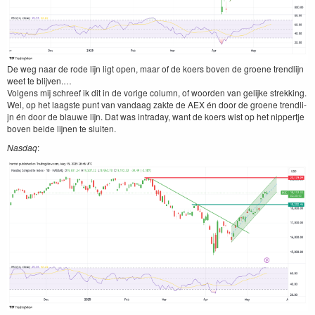
De weg naar de rode lijn ligt open, maar of de koers boven de groene trendli­jn
weet te bli­jven.…
Vol­gens mij schreef ik dit in de vorige col­umn, of woor­den van gelijke strekking.
Wel, op het laag­ste punt van van­daag zak­te de
AEX
én door de groene trendli­
jn én door de blauwe lijn. Dat was intra­day, want de koers wist op het nip­pert­je
boven bei­de lij­nen te sluiten.
Nas­daq
: