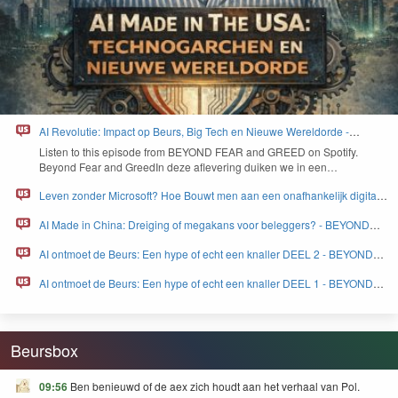
AI Revolutie: Impact op Beurs, Big Tech en Nieuwe Wereldorde -
BEYOND FEAR and GREED
Lis­ten to this episode from
BEYOND
FEAR
and
GREED
on Spo­ti­fy.
Beyond Fear and Greed­In deze aflev­er­ing duiken we in een…
Leven zonder Microsoft? Hoe Bouwt men aan een onafhankelijk digitaal
Europa - BEYOND FEAR and GREED
AI Made in China: Dreiging of megakans voor beleggers? - BEYOND
FEAR and GREED
AI ontmoet de Beurs: Een hype of echt een knaller DEEL 2 - BEYOND
FEAR and GREED
AI ontmoet de Beurs: Een hype of echt een knaller DEEL 1 - BEYOND
FEAR and GREED
Beursbox
09:56
Ben benieuwd of de aex zich houdt aan het verhaal van Pol.