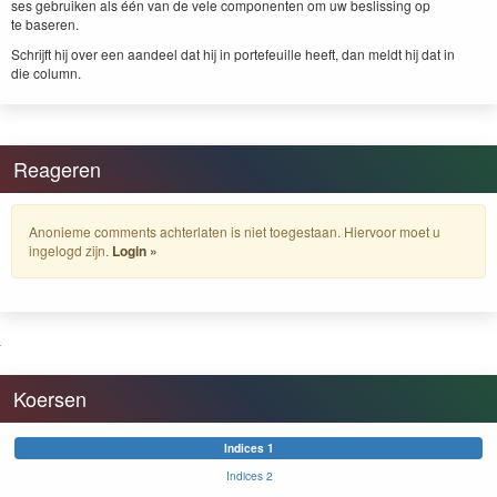
ses gebruiken als één van de vele com­po­nen­ten om uw besliss­ing op
te baseren.
Schri­jft hij over een aan­deel dat hij in porte­feuille heeft, dan meldt hij dat in
die column.
Reageren
Anonieme comments achterlaten is niet toegestaan. Hiervoor moet u
ingelogd zijn.
Login »
Koersen
Indices 1
Indices 2