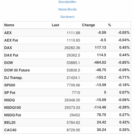
Grondstoffen
Valuta-Bonds
Sentiment
Name
Last
Change
%
-0.59
-0.05%
AEX
1111.88
-0.5
-0.04%
AEX Fut
1110.65
117.13
0.45%
DAX
26282.36
114.5
0.44%
DAX Fut
26362.5
-464.02
-0.85%
DOW
53885.1
-48.75
-0.09%
DOW 30 Future
53836.5
-153.2
-0.71%
DJ Transp.
21424.1
-13.59
-0.18%
SP500
7709.96
5
0.07%
SP Fut
7715
-15.09
-0.06%
NSDQ
26348.35
-114.46
-0.39%
NSDQ100
29373.33
78.75
0.27%
NSDQ Fut
29452
24.42
0.42%
BEL20
5784.62
30.24
0.35%
CAC40
8729.95