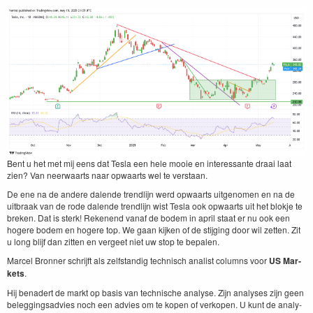
Bent u het met mij eens dat Tes­la een hele mooie en inter­es­sante draai laat
zien? Van neer­waarts naar opwaarts wel te verstaan.
De ene na de andere dal­ende trendli­jn werd opwaarts uitgenomen en na de
uit­braak van de rode dal­ende trendli­jn wist Tes­la ook opwaarts uit het blok­je te
breken. Dat is sterk! Reke­nend vanaf de bodem in april staat er nu ook een
hogere bodem en hogere top. We gaan kijken of de sti­jging door wil zetten. Zit
u long bli­jf dan zit­ten en vergeet niet uw stop te bepalen.
Mar­cel Bron­ner schri­jft als zelf­s­tandig tech­nisch anal­ist columns voor
US
Mar­
kets
.
Hij benadert de markt op basis van tech­nis­che analyse. Zijn analy­ses zijn geen
beleg­gingsad­vies noch een advies om te kopen of verkopen. U kunt de analy­