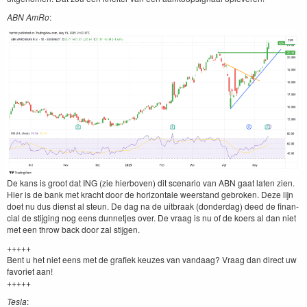
ABN
AmRo
:
De kans is groot dat
ING
(zie hier­boven) dit sce­nario van
ABN
gaat lat­en zien.
Hier is de bank met kracht door de hor­i­zon­tale weer­stand gebro­ken. Deze lijn
doet nu dus dienst al ste­un. De dag na de uit­braak (don­derdag) deed de finan­
cial de sti­jging nog eens dun­net­jes over. De vraag is nu of de koers al dan niet
met een throw back door zal stijgen.
+++++
Bent u het niet eens met de grafiek keuzes van van­daag? Vraag dan direct uw
favori­et aan!
+++++
Tes­la
: