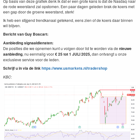
Op basis van deze grafiek denk ik dat er een grote kans is dat de Nas­daq naar
de rode weer­stand zal opstomen. Een paar dagen gele­den brak de koers met
een gap door de groene weer­stand, sterk!
Ik heb een sti­j­gend trend­kanaal getek­end, eens zien of de koers daar bin­nen
wil blijven.
Bericht van Guy Boscart:
Aan­bied­ing sig­naal­dien­sten:
De posi­ties die we opne­men kunt u vol­gen door lid te wor­den via de
nieuwe
aan­bied­ing
, nu een­ma­lig voor
€
25
tot
1
JULI
2025
,
dan ont­vangt u onze
exclusieve ser­vice voor de leden.
Schri­jf u in via de link
https://​www​.usmar​kets​.nl/​t​r​a​d​e​rshop
KBC
: