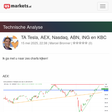
Toggle
naviga
Technische Analyse
TA Tesla, AEX, Nasdaq, ABN, ING en KBC
15 mei 2025, 22:38 | Marcel Bronner |
(0)
Ik ga met u naar zes charts kijken!
AEX
: