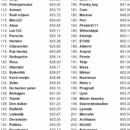
109.
Peterpancake
823,30
180.
Franky boy
847,4
110.
Antoon
823,70
181.
Cam
847,5
111.
Rudi vrijsen
823,72
182.
Morena
848,0
112.
Marc23
824,60
183.
Ferr
849,3
113.
Abus
824,69
184.
Firebird111
850,0
114.
Luc123
825,11
185.
Wimenlijsje
850,1
115.
Porsche
825,18
186.
Kleintje
850,1
116.
Herbert
825,38
187.
E1000
850,1
117.
Chjvanvliet
825,80
188.
Albertv
850,3
118.
Puk hienke
825,89
189.
Arjand
851,0
119.
Strikeprice
826,14
190.
Firmin
851,1
120.
Rexx
828,00
191.
Tetje
851,5
121.
Hbertjeh
828,11
192.
Ikkes
851,8
122.
Bolke466
828,87
193.
Nikkei
852,0
123.
Karel meijer
828,88
194.
Noortman
852,9
124.
Zeiler
829,45
195.
Niels v
853,3
125.
De backer peter
830,10
196.
Progredi
853,4
126.
Beleggen
831,00
197.
Lynn
853,7
127.
Toonw
831,20
198.
Mister bluesky
854,0
128.
Den duiker
831,23
199.
Soerendrabadloe
855,3
129.
Rollie58
832,05
200.
Ljrooda
855,4
130.
Lodewijk
832,87
201.
Marcello
855,5
131.
Derantonn
833,00
202.
Achtbaan
855,5
132.
Polleke.
833,05
203.
Nic500
855,6
133.
Deerhunter
833,12
204.
Bakstenen
856,0