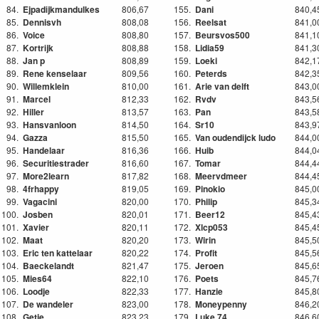
84.
Ejpadijkmandulkes
806,67
155.
Dani
840,4
85.
Dennisvh
808,08
156.
Reelsat
841,0
86.
Voice
808,80
157.
Beursvos500
841,1
87.
Kortrijk
808,88
158.
Lidia59
841,3
88.
Jan p
808,89
159.
Loeki
842,1
89.
Rene kenselaar
809,56
160.
Peterds
842,3
90.
Willemklein
810,00
161.
Arie van delft
843,0
91.
Marcel
812,33
162.
Rvdv
843,5
92.
Hiller
813,57
163.
Pan
843,5
93.
Hansvanloon
814,50
164.
Sr10
843,9
94.
Gazza
815,50
165.
Van oudendijck ludo
844,0
95.
Handelaar
816,36
166.
Huib
844,0
96.
Securitiestrader
816,60
167.
Tomar
844,4
97.
More2learn
817,82
168.
Meervdmeer
844,4
98.
4frhappy
819,05
169.
Pinokio
845,0
99.
Vagacini
820,00
170.
Philip
845,3
100.
Josben
820,01
171.
Beer12
845,4
101.
Xavier
820,11
172.
Xlcp053
845,4
102.
Maat
820,20
173.
Wirin
845,5
103.
Eric ten kattelaar
820,22
174.
Profit
845,5
104.
Baeckelandt
821,47
175.
Jeroen
845,6
105.
Mies64
822,10
176.
Poets
845,7
106.
Loodje
822,33
177.
Hanzie
845,8
107.
De wandeler
823,00
178.
Moneypenny
846,2
108.
Getje
823,23
179.
Luke 74
846,6