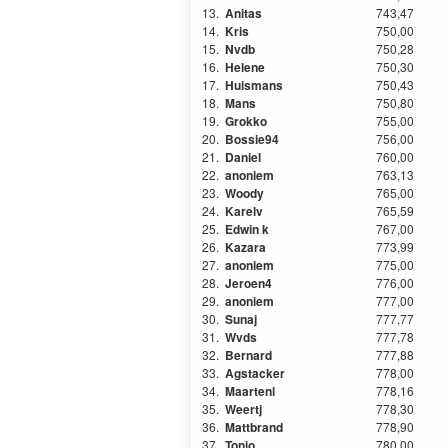
13.
Anitas
743,47
14.
Kris
750,00
15.
Nvdb
750,28
16.
Helene
750,30
17.
Huismans
750,43
18.
Mans
750,80
19.
Grokko
755,00
20.
Bossie94
756,00
21.
Daniel
760,00
22.
anoniem
763,13
23.
Woody
765,00
24.
Karelv
765,59
25.
Edwin k
767,00
26.
Kazara
773,99
27.
anoniem
775,00
28.
Jeroen4
776,00
29.
anoniem
777,00
30.
Sunaj
777,77
31.
Wvds
777,78
32.
Bernard
777,88
33.
Agstacker
778,00
34.
Maartenl
778,16
35.
Weertj
778,30
36.
Mattbrand
778,90
37.
Tonio
780,00