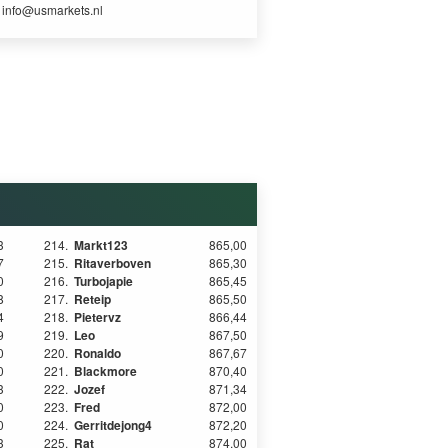
r
info@usmarkets.nl
3
214.
Markt123
865,00
7
215.
Ritaverboven
865,30
0
216.
Turbojapie
865,45
8
217.
Reteip
865,50
4
218.
Pietervz
866,44
9
219.
Leo
867,50
0
220.
Ronaldo
867,67
0
221.
Blackmore
870,40
3
222.
Jozef
871,34
0
223.
Fred
872,00
0
224.
Gerritdejong4
872,20
3
225.
Rat
874,00