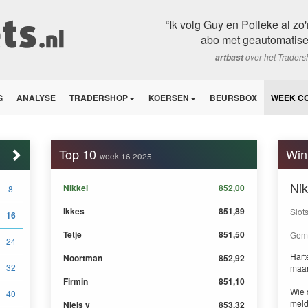
“Ik volg Guy en Polleke al zo
abo met geautomatisee
over het Trader
artbast
G
ANALYSE
TRADERSHOP
KOERSEN
BEURSBOX
WEEK C
Top 10
Win
week 16 2025
Nik
Nikkei
852,00
8
Ikkes
851,89
Slot
16
Tetje
851,50
Gemi
24
Harte
Noortman
852,92
32
maa
Firmin
851,10
Wie 
40
meld
Niels v
853,32