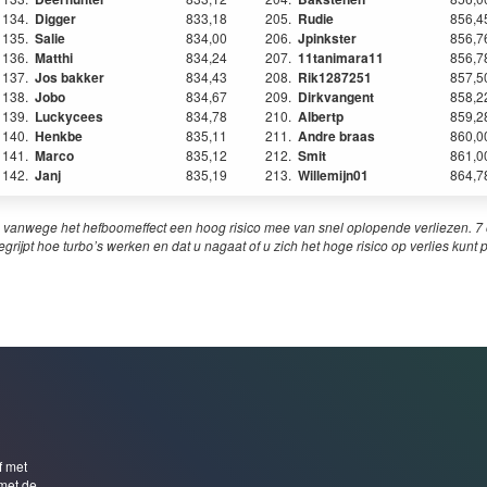
134.
Digger
833,18
205.
Rudie
856,4
135.
Salie
834,00
206.
Jpinkster
856,7
136.
Matthi
834,24
207.
11tanimara11
856,7
137.
Jos bakker
834,43
208.
Rik1287251
857,5
138.
Jobo
834,67
209.
Dirkvangent
858,2
139.
Luckycees
834,78
210.
Albertp
859,2
140.
Henkbe
835,11
211.
Andre braas
860,0
141.
Marco
835,12
212.
Smit
861,0
142.
Janj
835,19
213.
Willemijn01
864,7
 vanwege het hefboomeffect een hoog risico mee van snel oplopende verliezen. 7 o
egrijpt hoe turbo’s werken en dat u nagaat of u zich het hoge risico op verlies kunt 
f met
met de