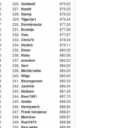
5
226.
Geldwolf
875,00
0
227.
Nawid
876,00
0
228.
Slamp
876,53
0
229.
Tijgertje1
876,54
7
230.
Dennisnauta
877,00
5
231.
Bruintje
877,56
0
232.
Vlas
877,67
6
233.
Chris74
878,24
8
234.
Henkm
879,11
7
235.
Eloon
880,00
0
236.
Robo
880,08
4
237.
anoniem
882,22
4
238.
Gert
884,00
5
239.
Michiel witte
884,20
0
240.
Wilge
885,00
4
241.
Beursgenoot
885,33
3
242.
Jammie
886,54
5
243.
Netbam
887,40
0
244.
Beer1961
887,70
6
245.
Goldin
888,00
5
246.
Hennywerk
888,80
6
247.
Frank toxopeus
888,81
0
248.
Meerkoe
888,87
0
249.
Roel1973
888,88
0
250.
Bert white
888,89