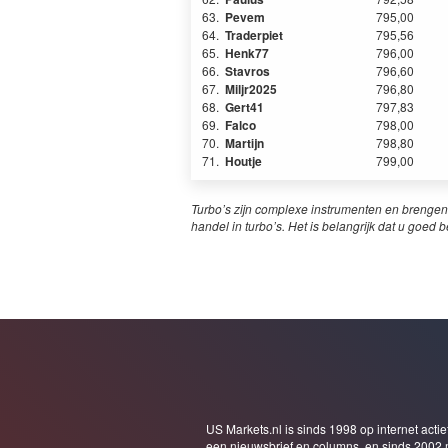
63.
Pevem
795,00
64.
Traderpiet
795,56
65.
Henk77
796,00
66.
Stavros
796,60
67.
Miljr2025
796,80
68.
Gert41
797,83
69.
Falco
798,00
70.
Martijn
798,80
71.
Houtje
799,00
Turbo’s zijn complexe instrumenten en brengen
handel in turbo’s. Het is belangrijk dat u goed b
US Markets.nl is sinds 1998 op internet actie
een nieuwsbrief en columns, en sinds 2002 