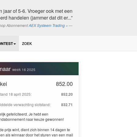
'n jaar of 5-6. Vroeger ook met een
rd handelen (jammer dat dit er...”
shop Abonnement
AEX Systeem Trading »
ONTEST
ZOEK
naar
week 16 2025
kei
852.00
stand 18 april 2025:
852.20
ddelde verwachting slotstand:
832.71
lijk gefeliciteerd. Je hebt een
ndabonnement naar keuze gewonnen!
de prijs wint, dient zich binnen 14 dagen te
en als winnaar door het sturen van een mail