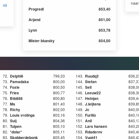
naa
48
Progredi
853,40
Arjand
851,00
Lynn
853,78
Mister bluesky
854,00
72.
Delphi6
799,33
143.
Ruudq3
836,2
73.
Pamadaka
800,00
144.
Stefan
837,3
74.
Foxie
800,50
145.
Sell
838,0
75.
Fries
800,77
146.
Leeuw22
838,3
76.
Btb888
800,80
147.
Heinjan
839,4
77.
Ms
801,40
148.
J.leijtens
839,8
78.
Richy
802,00
149.
Jc
840,0
79.
Louis vrolings
803,16
150.
Furillo
840,1
80.
Suij
804,36
151.
Anil
840,1
81.
Tulpen
805,10
152.
Lars hansen
840,2
82.
*dolar*
805,11
153.
Rdadernv
840,4
83.
Skobberdebonk
805,45
154.
Vugt41
840,4