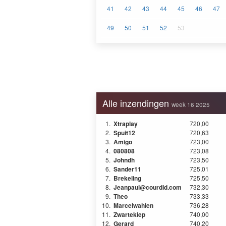
41
42
43
44
45
46
47
49
50
51
52
53
Alle inzendingen
week 16 2025
1.
Xtraplay
720,00
2.
Spuit12
720,63
3.
Amigo
723,00
4.
080808
723,08
5.
Johndh
723,50
6.
Sander11
725,01
7.
Brekeling
725,50
8.
Jeanpaul@courdid.com
732,30
9.
Theo
733,33
10.
Marcelwahlen
736,28
11.
Zwartekiep
740,00
12.
Gerard
740,20