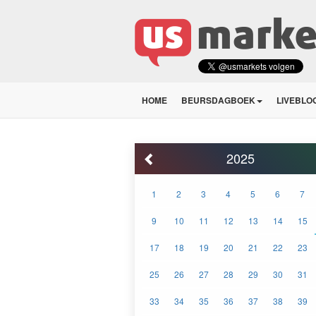
HOME
BEURSDAGBOEK
LIVEBLO
2025
1
2
3
4
5
6
7
9
10
11
12
13
14
15
17
18
19
20
21
22
23
25
26
27
28
29
30
31
33
34
35
36
37
38
39