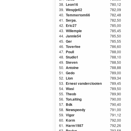
38.
Leon16
780,12
39.
Wespje62
782,09
40.
Temmertom66
782,48
41.
Serpa.
782,50
42.
Eric27
785,00
43.
Willempie
785,45
44.
Jannie54
785,50
45.
Ger
785,55
46.
Toverfee
786,60
47.
Poull
788,00
48.
Studio1
788,10
49.
Steven
788,50
50.
Antoine
788,88
51.
Gedo
789,00
52.
Lion
789,34
53.
Ernest vanderclooten
789,45
54.
Wasi
789,50
55.
Theob
789,90
56.
Ton.alting
790,00
57.
Bdk
790,40
58.
Newspeedy
791,00
59.
Vigor
791,12
60.
Korm
792,00
61.
Harm1987
792,26
62.
Paulus
792,58