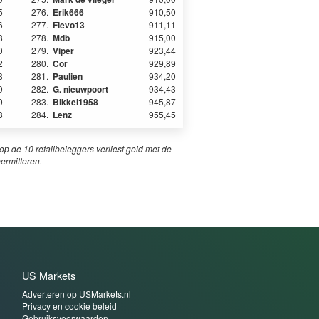
5
276.
Erik666
910,50
6
277.
Flevo13
911,11
8
278.
Mdb
915,00
0
279.
Viper
923,44
2
280.
Cor
929,89
8
281.
Paulien
934,20
0
282.
G. nieuwpoort
934,43
0
283.
Bikkel1958
945,87
8
284.
Lenz
955,45
p de 10 retailbeleggers verliest geld met de
permitteren.
US Markets
Adverteren op USMarkets.nl
Privacy en cookie beleid
Gebruiksvoorwaarden