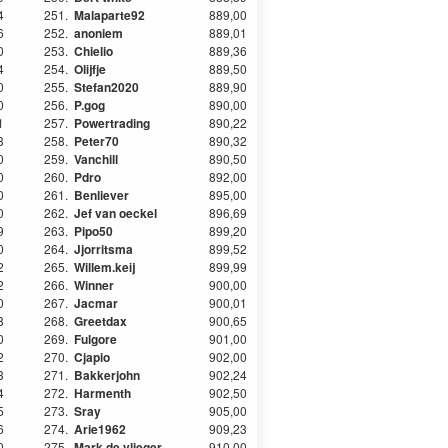
4
251.
Malaparte92
889,00
6
252.
anoniem
889,01
0
253.
Chielio
889,36
4
254.
Olijfje
889,50
0
255.
Stefan2020
889,90
0
256.
P.gog
890,00
1
257.
Powertrading
890,22
3
258.
Peter70
890,32
0
259.
Vanchill
890,50
0
260.
Pdro
892,00
0
261.
Benliever
895,00
0
262.
Jef van oeckel
896,69
9
263.
Pipo50
899,20
0
264.
Jjorritsma
899,52
2
265.
Willem.keij
899,99
2
266.
Winner
900,00
0
267.
Jacmar
900,01
8
268.
Greetdax
900,65
0
269.
Fulgore
901,00
2
270.
Cjapio
902,00
3
271.
Bakkerjohn
902,24
4
272.
Harmenth
902,50
5
273.
Sray
905,00
6
274.
Arie1962
909,23
0
275.
Mark de vlieger
910,00