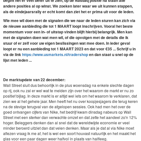
begint het er veel beter uit te zien, op de Nasdaq positie na staan alle
andere posities al op winst. We zoeken later waar we uit kunnen stappen,
als de eindejaarsrally er echt komt dan ziet het er prima uit voor de leden.
Wie mee wil doen met de signalen die we naar de leden sturen kan zich via
de nieuwe aanbieding die tot 1 MAART loopt inschrijven. Vooral het beste
momentum voor een in- of uitstap vinden blijft hierbij belangrijk. Men kan
met de signalen doen wat men wil, of die opvolgen met de details die ik
stuur of er zelf voor uw eigen beslissingen wat mee doen. In ieder geval
loopt er nu een aanbieding tot 1 MAART 2023 en dat voor €35 ... Schrijf u in
via de link
https://www.usmarkets.nl/tradershop
en dan staat u snel op de
lijst met leden ...
De marktupdate van 22 december:
Wall Street sluit dus behoorlijk in de plus woensdag na enkele slechte dagen
op rij, ook nu zal er wel wat te melden zijn over het waarom de markt er nu zo
positief bijlag. In deze markt is er altijd wel iets om het waarom te verklaren, dat
zien we al het gehele jaar. Men heeft het nu over koopjesjagers die terug keren
na de stevige terugval van de afgelopen sessies. Ook had men het over de
goed ontvangen cijfers van Nike, het bedrijf kwam dinsdag nabeurs op Wall
Street met een sterker dan verwachte omzet en dat zette het aandeel zo'n 12%
hoger. Beleggers denken dan al snel dat de wereldwijde economie er veel
minder beroerd uitziet dan dat velen denken. Maar als je dat al via Nike moet
aflezen vraag ik me af, het is wel een soort houvast natuurlijk en het maakt het
glas voor een paar dagen weer halfvol in plaats van halfleeg.