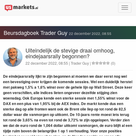
Toggle
naviga
Beursdagboek Trader Guy
22 december 2022, 08:55
Uiteindelijk de stevige draai omhoog,
eindejaarsrally begonnen?
22 december 2022, 08:55 | Trader Guy |
(0)
De eindejaarsrally lijkt te zijn begonnen al moeten we daar eerst nog wel
een bevestiging over krijgen de komende sessies. Wel een duidelijk herstel
met pakweg 1,5% a 1,6% winst over de gehele lijn op Wall Street. Deze keer
geen verschillen, alle indices lieten ongeveer dezelfde stijging zien
woensdag. Ook Europa kende een sterke sessie met 1,55% winst voor de
DAX en een plus van 1,95% bij de AEX index. De markt kende dus een
sterke dag op alle fronten want ook de Brent olie liep op tot rond de 82,5
dollar waar die vanmorgen op uitkomt. De 10-jaars rente moest iets terug
tot rond de 3,65% na even tot rond de 3,72% te zijn opgelopen. Verder zien
we dat de euro rond de 1,064 dollar uitkomt vanmorgen, de euro blijft al een
tijdje ruim boven de belangrijke 1 op 1 verhouding. Voor onze posities