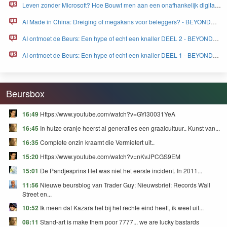
Leven zonder Microsoft? Hoe Bouwt men aan een onafhankelijk digitaal
Europa - BEYOND FEAR and GREED
AI Made in China: Dreiging of megakans voor beleggers? - BEYOND
FEAR and GREED
AI ontmoet de Beurs: Een hype of echt een knaller DEEL 2 - BEYOND
FEAR and GREED
AI ontmoet de Beurs: Een hype of echt een knaller DEEL 1 - BEYOND
FEAR and GREED
Beursbox
16:49
Https://www.youtube.com/watch?v=GYl30031YeA
16:45
In huize oranje heerst al generaties een graaicultuur.. Kunst van...
16:35
Complete onzin kraamt die Vermietert uit..
15:20
Https://www.youtube.com/watch?v=nKvJPCGS9EM
15:01
De Pandjesprins Het was niet het eerste incident. In 2011...
11:56
Nieuwe beursblog van Trader Guy: Nieuwsbrief: Records Wall
Street en...
10:52
Ik meen dat Kazara het bij het rechte eind heeft, ik weet uit...
08:11
Stand-art is make them poor 7777... we are lucky bastards