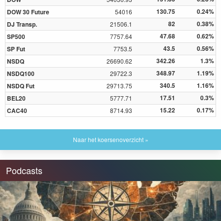
130.75
0.24%
DOW 30 Future
54016
82
0.38%
DJ Transp.
21506.1
47.68
0.62%
SP500
7757.64
43.5
0.56%
SP Fut
7753.5
342.26
1.3%
NSDQ
26690.62
348.97
1.19%
NSDQ100
29722.3
340.5
1.16%
NSDQ Fut
29713.75
17.51
0.3%
BEL20
5777.71
15.22
0.17%
CAC40
8714.93
Naar het koersenoverzicht »
Podcasts