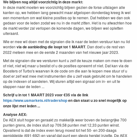
We blijven nog altijd voorzichtig in deze markt:
In deze markt moeten we voorzichtig blijven gezien de forse uitslagen alle
kanten op, we hebben lang gewacht maar afgelopen donderdag kreeg ik wel
een momentum om wat kleine posities op te nemen. Dat hebben we dan ook
gedaan voor de leden zodat we nu in de markt zitten. Het is nu afwachten hoe
de markt verder zal verlopen de komende dagen, we blijven wel opletten
uiteraard.
Wie er mee wil doen met de signalen die ik naar de leden verstuur kan nu lid
worden
via de aanbieding die loopt tot 1 MAART
. Dan doet u de rest van
2022 meteen mee en de eerste 2 maanden van het nieuwe jaar 2023.
Met de signalen die we versturen kunt u zelf de keuze maken om mee te doen
of niet, niet wij maar u beslist of u de posities opneemt of niet. Dat kan via de
Boosters of Turbo's waarvan ik de code om die aan te kopen mee stuur of u
doet er zelf wat mee met instrumenten die u zelf vaak gebruikt om te handelen
op de indexen of aandelen. Wij sturen altijd een signaal om in- en uit te
stappen naar de leden ...
Schrijf u in tot 1 MAART 2023 voor €35 via de link
https://www.usmarkets.nl/tradershop
en dan staat u zo snel mogelijk op
onze lijst met leden ...
Analyse AEX:
De AEX sluit hoger en geraakt zo makkelijk weer boven de belangrijke 700
punten grens, de index sluit op 709,58 punten met 12,33 punten winst.
Opvallend is dat de index even terug moest tot het 50- en 200-daags
gemiddelde (691-692) en vanaf dat punt een stevig herstel inzette. De AEX