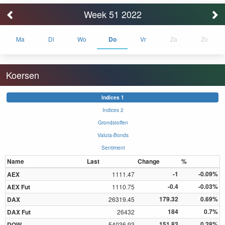
Week 51 2022
Ma
Di
Wo
Do
Vr
Za
Zo
Koersen
Indices 1
Indices 2
Grondstoffen
Valuta-Bonds
Sentiment
Name
Last
Change
%
-1
-0.09%
AEX
1111.47
-0.4
-0.03%
AEX Fut
1110.75
179.32
0.69%
DAX
26319.45
184
0.7%
DAX Fut
26432
151.83
0.28%
DOW
54036.93