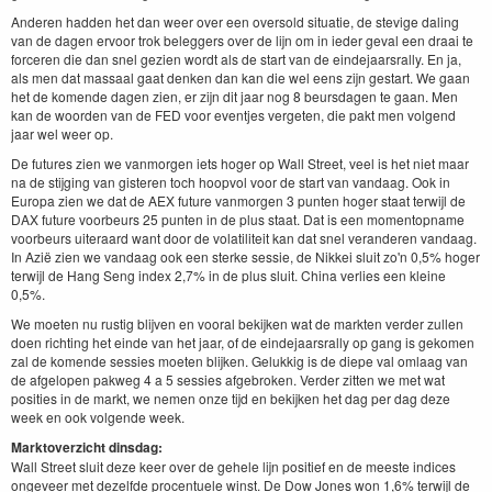
Anderen hadden het dan weer over een oversold situatie, de stevige daling
van de dagen ervoor trok beleggers over de lijn om in ieder geval een draai te
forceren die dan snel gezien wordt als de start van de eindejaarsrally. En ja,
als men dat massaal gaat denken dan kan die wel eens zijn gestart. We gaan
het de komende dagen zien, er zijn dit jaar nog 8 beursdagen te gaan. Men
kan de woorden van de FED voor eventjes vergeten, die pakt men volgend
jaar wel weer op.
De futures zien we vanmorgen iets hoger op Wall Street, veel is het niet maar
na de stijging van gisteren toch hoopvol voor de start van vandaag. Ook in
Europa zien we dat de AEX future vanmorgen 3 punten hoger staat terwijl de
DAX future voorbeurs 25 punten in de plus staat. Dat is een momentopname
voorbeurs uiteraard want door de volatiliteit kan dat snel veranderen vandaag.
In Azië zien we vandaag ook een sterke sessie, de Nikkei sluit zo'n 0,5% hoger
terwijl de Hang Seng index 2,7% in de plus sluit. China verlies een kleine
0,5%.
We moeten nu rustig blijven en vooral bekijken wat de markten verder zullen
doen richting het einde van het jaar, of de eindejaarsrally op gang is gekomen
zal de komende sessies moeten blijken. Gelukkig is de diepe val omlaag van
de afgelopen pakweg 4 a 5 sessies afgebroken. Verder zitten we met wat
posities in de markt, we nemen onze tijd en bekijken het dag per dag deze
week en ook volgende week.
Marktoverzicht dinsdag:
Wall Street sluit deze keer over de gehele lijn positief en de meeste indices
ongeveer met dezelfde procentuele winst. De Dow Jones won 1,6% terwijl de