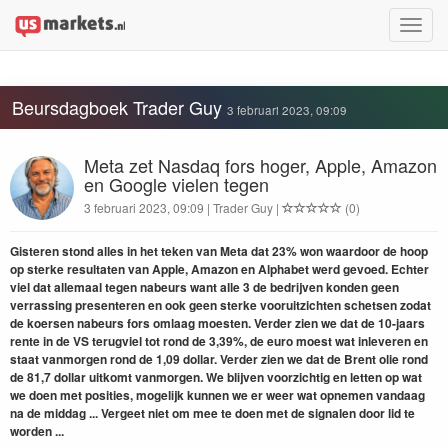
Toggle
naviga
Beursdagboek Trader Guy
3 februari 2023, 09:09
Meta zet Nasdaq fors hoger, Apple, Amazon
en Google vielen tegen
3 februari 2023, 09:09 | Trader Guy |
(0)
Gisteren stond alles in het teken van Meta dat 23% won waardoor de hoop
op sterke resultaten van Apple, Amazon en Alphabet werd gevoed. Echter
viel dat allemaal tegen nabeurs want alle 3 de bedrijven konden geen
verrassing presenteren en ook geen sterke vooruitzichten schetsen zodat
de koersen nabeurs fors omlaag moesten. Verder zien we dat de 10-jaars
rente in de VS terugviel tot rond de 3,39%, de euro moest wat inleveren en
staat vanmorgen rond de 1,09 dollar. Verder zien we dat de Brent olie rond
de 81,7 dollar uitkomt vanmorgen. We blijven voorzichtig en letten op wat
we doen met posities, mogelijk kunnen we er weer wat opnemen vandaag
na de middag ... Vergeet niet om mee te doen met de signalen door lid te
worden ...