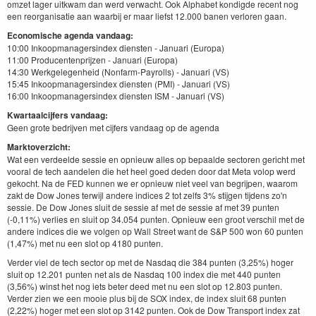
omzet lager uitkwam dan werd verwacht. Ook Alphabet kondigde recent nog
een reorganisatie aan waarbij er maar liefst 12.000 banen verloren gaan.
Economische agenda vandaag:
10:00 Inkoopmanagersindex diensten - Januari (Europa)
11:00 Producentenprijzen - Januari (Europa)
14:30 Werkgelegenheid (Nonfarm-Payrolls) - Januari (VS)
15:45 Inkoopmanagersindex diensten (PMI) - Januari (VS)
16:00 Inkoopmanagersindex diensten ISM - Januari (VS)
Kwartaalcijfers vandaag:
Geen grote bedrijven met cijfers vandaag op de agenda
Marktoverzicht:
Wat een verdeelde sessie en opnieuw alles op bepaalde sectoren gericht met
vooral de tech aandelen die het heel goed deden door dat Meta volop werd
gekocht. Na de FED kunnen we er opnieuw niet veel van begrijpen, waarom
zakt de Dow Jones terwijl andere indices 2 tot zelfs 3% stijgen tijdens zo'n
sessie. De Dow Jones sluit de sessie af met de sessie af met 39 punten
(-0,11%) verlies en sluit op 34.054 punten. Opnieuw een groot verschil met de
andere indices die we volgen op Wall Street want de S&P 500 won 60 punten
(1,47%) met nu een slot op 4180 punten.
Verder viel de tech sector op met de Nasdaq die 384 punten (3,25%) hoger
sluit op 12.201 punten net als de Nasdaq 100 index die met 440 punten
(3,56%) winst het nog iets beter deed met nu een slot op 12.803 punten.
Verder zien we een mooie plus bij de SOX index, de index sluit 68 punten
(2,22%) hoger met een slot op 3142 punten. Ook de Dow Transport index zat