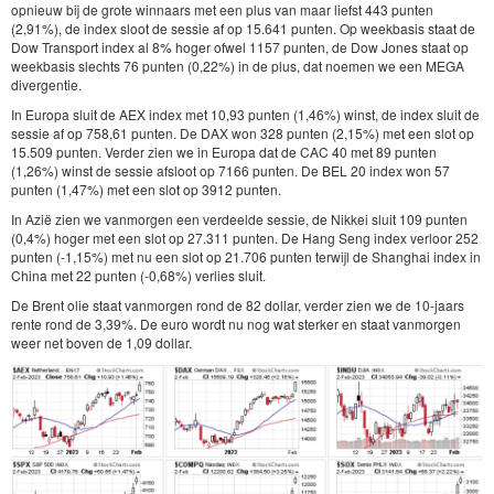
opnieuw bij de grote winnaars met een plus van maar liefst 443 punten
(2,91%), de index sloot de sessie af op 15.641 punten. Op weekbasis staat de
Dow Transport index al 8% hoger ofwel 1157 punten, de Dow Jones staat op
weekbasis slechts 76 punten (0,22%) in de plus, dat noemen we een MEGA
divergentie.
In Europa sluit de AEX index met 10,93 punten (1,46%) winst, de index sluit de
sessie af op 758,61 punten. De DAX won 328 punten (2,15%) met een slot op
15.509 punten. Verder zien we in Europa dat de CAC 40 met 89 punten
(1,26%) winst de sessie afsloot op 7166 punten. De BEL 20 index won 57
punten (1,47%) met een slot op 3912 punten.
In Azië zien we vanmorgen een verdeelde sessie, de Nikkei sluit 109 punten
(0,4%) hoger met een slot op 27.311 punten. De Hang Seng index verloor 252
punten (-1,15%) met nu een slot op 21.706 punten terwijl de Shanghai index in
China met 22 punten (-0,68%) verlies sluit.
De Brent olie staat vanmorgen rond de 82 dollar, verder zien we de 10-jaars
rente rond de 3,39%. De euro wordt nu nog wat sterker en staat vanmorgen
weer net boven de 1,09 dollar.