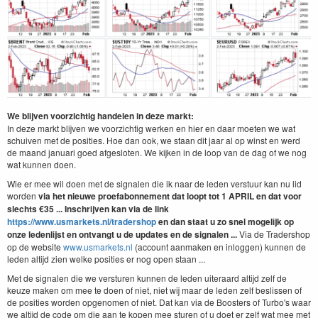
We blijven voorzichtig handelen in deze markt:
In deze markt blijven we voorzichtig werken en hier en daar moeten we wat
schuiven met de posities. Hoe dan ook, we staan dit jaar al op winst en werd
de maand januari goed afgesloten. We kijken in de loop van de dag of we nog
wat kunnen doen.
Wie er mee wil doen met de signalen die ik naar de leden verstuur kan nu lid
worden
via het nieuwe proefabonnement dat loopt tot 1 APRIL
en dat
voor
slechts €35 ... Inschrijven kan via de link
https://www.usmarkets.nl/tradershop
en dan staat u zo snel mogelijk op
onze ledenlijst en ontvangt u de updates en de signalen ...
Via de Tradershop
op de website
www.usmarkets.nl
(account aanmaken en inloggen) kunnen de
leden altijd zien welke posities er nog open staan ...
Met de signalen die we versturen kunnen de leden uiteraard altijd zelf de
keuze maken om mee te doen of niet, niet wij maar de leden zelf beslissen of
de posities worden opgenomen of niet. Dat kan via de Boosters of Turbo's waar
we altijd de code om die aan te kopen mee sturen of u doet er zelf wat mee met