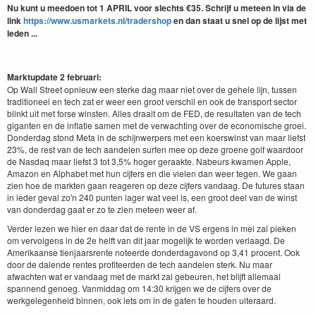
Nu kunt u meedoen tot 1 APRIL voor slechts €35.
Schrijf u meteen in via de
link
https://www.usmarkets.nl/tradershop
en dan staat u snel op de lijst met
leden ...
Marktupdate 2 februari:
Op Wall Street opnieuw een sterke dag maar niet over de gehele lijn, tussen
traditioneel en tech zat er weer een groot verschil en ook de transport sector
blinkt uit met forse winsten. Alles draait om de FED, de resultaten van de tech
giganten en de inflatie samen met de verwachting over de economische groei.
Donderdag stond Meta in de schijnwerpers met een koerswinst van maar liefst
23%, de rest van de tech aandelen surfen mee op deze groene golf waardoor
de Nasdaq maar liefst 3 tot 3,5% hoger geraakte. Nabeurs kwamen Apple,
Amazon en Alphabet met hun cijfers en die vielen dan weer tegen. We gaan
zien hoe de markten gaan reageren op deze cijfers vandaag. De futures staan
in ieder geval zo'n 240 punten lager wat veel is, een groot deel van de winst
van donderdag gaat er zo te zien meteen weer af.
Verder lezen we hier en daar dat de rente in de VS ergens in mei zal pieken
om vervolgens in de 2e helft van dit jaar mogelijk te worden verlaagd. De
Amerikaanse tienjaarsrente noteerde donderdagavond op 3,41 procent. Ook
door de dalende rentes profiteerden de tech aandelen sterk. Nu maar
afwachten wat er vandaag met de markt zal gebeuren, het blijft allemaal
spannend genoeg. Vanmiddag om 14:30 krijgen we de cijfers over de
werkgelegenheid binnen, ook iets om in de gaten te houden uiteraard.