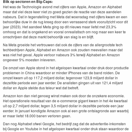
Blik op sectoren en Big-Caps:
Het was de Technologie avond met cijfers van Apple, Amazon en Alphabet
maar dat viel deze keer niet zo goed gezien de reactie van deze aandelen
nabeurs. Dat in tegenstelling met Meta dat woensdag met cijfers kwam en een
behoorlijke duw in de rug kreeg door een verrassend sterk vooruitzicht voor dit
jaar (2023). Het aandeel Meta ging op dit nieuws maar liefst met 23,3%
omhoog en dat is ongekend en vooral onrealistisch om nog maar een keer te
omschrijven dat deze markt behoorlijk van slag is en blijft.
Na Meta groeide het vertrouwen dat ook de cijfers van de allergrootste tech
techbedrijven Apple, Alphabet en Amazon ook zouden meevallen maar dat
was niet het geval. Apple verloor nabeurs 3% terwijl Alphabet en Amazon
ongeveer 5% moesten inleveren.
De omzet van Apple stond in het afgelopen kwartaal onder druk door productie
problemen in China waardoor er minder iPhones van de band rolden. De
omzet kwam uit op 117,2 miljard dollar, tegenover 123,9 miljard dollar in
dezelfde periode een jaar eerder. De analisten gingen uit van 121,4 miljard
dollar en Apple stelde dus teleur wat dat betreft.
Amazon kon dan niet genoeg winst maken ook door de onzekere economie.
Het operationele resultaat van de e-commerce gigant kwam in het 4e kwartaal
uit op 2,7 miljard dollar, tegen 3,5 miljard dollar in dezelfde periode een jaar
eerder. In januari kondigde Amazon ook al een grote ontslagronde aan waarbij
er maar liefst 18.000 banen verloren gaan.
Dan nog Alphabet ofwel Google, het bedrijf zag dat de advertentie-inkomsten
bij Google en Youtube in het afgelopen kwartaal onder druk staan waardoor de