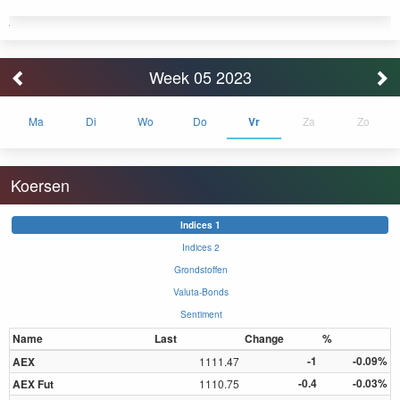
Week 05 2023
Ma
Di
Wo
Do
Vr
Za
Zo
Koersen
Indices 1
Indices 2
Grondstoffen
Valuta-Bonds
Sentiment
Name
Last
Change
%
-1
-0.09%
AEX
1111.47
-0.4
-0.03%
AEX Fut
1110.75