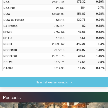
179.32
0.69%
DAX
26319.45
184
0.7%
DAX Fut
26432
151.83
0.28%
DOW
54036.93
130.75
0.24%
DOW 30 Future
54016
82
0.38%
DJ Transp.
21506.1
47.68
0.62%
SP500
7757.64
43.5
0.56%
SP Fut
7753.5
342.26
1.3%
NSDQ
26690.62
348.97
1.19%
NSDQ100
29722.3
340.5
1.16%
NSDQ Fut
29713.75
17.51
0.3%
BEL20
5777.71
15.22
0.17%
CAC40
8714.93
Naar het koersenoverzicht »
Podcasts