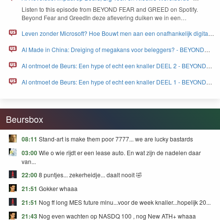
BEYOND FEAR and GREED
Lis­ten to this episode from
BEYOND
FEAR
and
GREED
on Spo­ti­fy.
Beyond Fear and Greed­In deze aflev­er­ing duiken we in een…
Leven zonder Microsoft? Hoe Bouwt men aan een onafhankelijk digitaal
Europa - BEYOND FEAR and GREED
AI Made in China: Dreiging of megakans voor beleggers? - BEYOND
FEAR and GREED
AI ontmoet de Beurs: Een hype of echt een knaller DEEL 2 - BEYOND
FEAR and GREED
AI ontmoet de Beurs: Een hype of echt een knaller DEEL 1 - BEYOND
FEAR and GREED
Beursbox
08:11
Stand-art is make them poor 7777... we are lucky bastards
03:00
Wie o wie rijdt er een lease auto. En wat zijn de nadelen daar
van...
22:00
8 puntjes... zekerheidje... daalt nooit 🤣
21:51
Gokker whaaa
21:51
Nog ff long MES future mlnu...voor de week knaller...hopelijk 20...
21:43
Nog even wachten op NASDQ 100 , nog New ATH+ whaaa