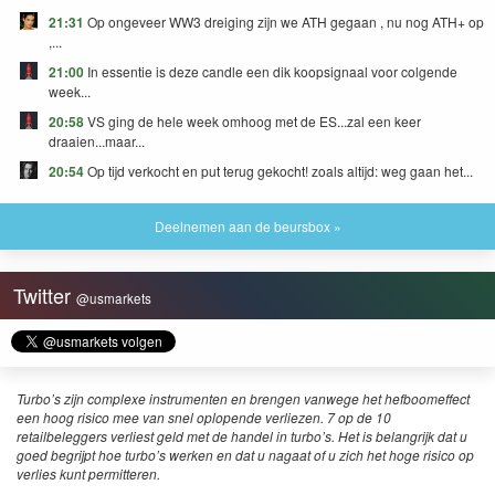
21:31
Op ongeveer WW3 dreiging zijn we ATH gegaan , nu nog ATH+ op
,...
21:00
In essentie is deze candle een dik koopsignaal voor colgende
week...
20:58
VS ging de hele week omhoog met de ES...zal een keer
draaien...maar...
20:54
Op tijd verkocht en put terug gekocht! zoals altijd: weg gaan het...
Deelnemen aan de beursbox »
Twitter
@usmarkets
Turbo’s zijn complexe instrumenten en brengen vanwege het hefboomeffect
een hoog risico mee van snel oplopende verliezen. 7 op de 10
retailbeleggers verliest geld met de handel in turbo’s. Het is belangrijk dat u
goed begrijpt hoe turbo’s werken en dat u nagaat of u zich het hoge risico op
verlies kunt permitteren.