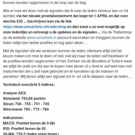
kunnen worden opgenomen in de loop van de dag.
Wie er mee wil doen met de signalen die ik naar de leden verstuur kan nu lid
worden
via het nieuwe proefabonnement dat loopt tot 1 APRIL
en dat
voor
slechts €35 ... Inschrijven kan via de link
https://www.usmarkets.nl/tradershop
en dan staat u zo snel mogelijk op
onze ledenlijst en ontvangt u de updates en de signalen ...
Via de Tradershop
op de website
www.usmarkets.nl
(account aanmaken en inloggen) kunnen de
leden altijd zien welke posities er nog open staan ...
Met de signalen die we versturen kunnen de leden uiteraard altijd zelf de
keuze maken om mee te doen of niet, niet wij maar de leden zelf beslissen of
de posities worden opgenomen of niet. Dat kan via de Boosters of Turbo's waar
we altijd de code om die aan te kopen mee sturen of u doet er zelf wat mee met
instrumenten die u zelf vaak gebruikt om te handelen op de indexen of
aandelen. Wij sturen altijd een signaal om in- en uit te stappen naar de leden ...
Technisch overzicht 5 indices:
Analyse AEX:
Slotstand: 763,86 punten
Steun: 758 - 755 - 751 - 745
Weerstand: 765 - 772 - 780
Indicatoren:
MACD: Positief boven de 0-lijn
RSI: Positief boven de 50
50-MA: 726,5 (index staat hoger)