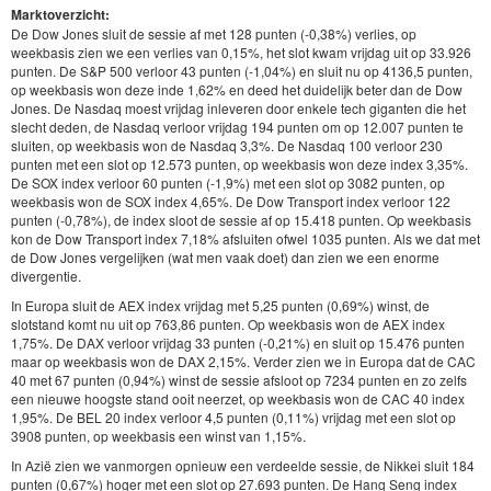
Marktoverzicht:
De Dow Jones sluit de sessie af met 128 punten (-0,38%) verlies, op
weekbasis zien we een verlies van 0,15%, het slot kwam vrijdag uit op 33.926
punten. De S&P 500 verloor 43 punten (-1,04%) en sluit nu op 4136,5 punten,
op weekbasis won deze inde 1,62% en deed het duidelijk beter dan de Dow
Jones. De Nasdaq moest vrijdag inleveren door enkele tech giganten die het
slecht deden, de Nasdaq verloor vrijdag 194 punten om op 12.007 punten te
sluiten, op weekbasis won de Nasdaq 3,3%. De Nasdaq 100 verloor 230
punten met een slot op 12.573 punten, op weekbasis won deze index 3,35%.
De SOX index verloor 60 punten (-1,9%) met een slot op 3082 punten, op
weekbasis won de SOX index 4,65%. De Dow Transport index verloor 122
punten (-0,78%), de index sloot de sessie af op 15.418 punten. Op weekbasis
kon de Dow Transport index 7,18% afsluiten ofwel 1035 punten. Als we dat met
de Dow Jones vergelijken (wat men vaak doet) dan zien we een enorme
divergentie.
In Europa sluit de AEX index vrijdag met 5,25 punten (0,69%) winst, de
slotstand komt nu uit op 763,86 punten. Op weekbasis won de AEX index
1,75%. De DAX verloor vrijdag 33 punten (-0,21%) en sluit op 15.476 punten
maar op weekbasis won de DAX 2,15%. Verder zien we in Europa dat de CAC
40 met 67 punten (0,94%) winst de sessie afsloot op 7234 punten en zo zelfs
een nieuwe hoogste stand ooit neerzet, op weekbasis won de CAC 40 index
1,95%. De BEL 20 index verloor 4,5 punten (0,11%) vrijdag met een slot op
3908 punten, op weekbasis een winst van 1,15%.
In Azië zien we vanmorgen opnieuw een verdeelde sessie, de Nikkei sluit 184
punten (0,67%) hoger met een slot op 27.693 punten. De Hang Seng index