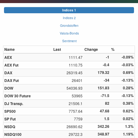
Indices 1
Indices 2
Grondstoffen
Valuta-Bonds
Sentiment
Name
Last
Change
%
-1
-0.09%
AEX
1111.47
-0.4
-0.03%
AEX Fut
1110.75
179.32
0.69%
DAX
26319.45
-34
-0.13%
DAX Fut
26401
151.83
0.28%
DOW
54036.93
-71.5
-0.13%
DOW 30 Future
53965
82
0.38%
DJ Transp.
21506.1
47.68
0.62%
SP500
7757.64
1.5
0.02%
SP Fut
7759
342.26
1.3%
NSDQ
26690.62
348.97
1.19%
NSDQ100
29722.3