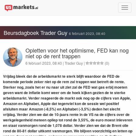
Toggle
naviga
Beursdagboek Trader Guy
6 februari 2023, 08:40
Opletten voor het optimisme, FED kan nog
niet op de rent trappen
6 februari 2023, 08:40 | Trader Guy |
(0)
Vrijdag bleek dat de arbeidsmarkt te sterk blijft waardoor de FED de
komende periode zeker niet op de rem zal trappen wat betreft de rente.
Sterker nog, zoals het er nu naar uit ziet zal de FED wat gas erbij moeten
geven want de inflatie komt weer om de hoek kijken gezien de te sterke
arbeidsmarkt. Verder reageerde de markt ook nog op de cijfers van Apple,
Amazon en Alphabet, Apple dat tegenviel kon de sessie wel positief
afsluiten maar Amazon (-8,5%) en Alphabet (-3,5%) deden het slecht
vrijdag. Verder zien we dat de 10-jaars rente in de VS na de cijfers over de
werkgelegenheid meteen opliep tot rond de 3,55%, de euro moest inleveren
en staat vanmorgen rond de 1,078 dollar. Verder zien we dat de Brent olie
rond de 80-81 dollar uitkomt vanmorgen. We blijven voorzichtig en letten op