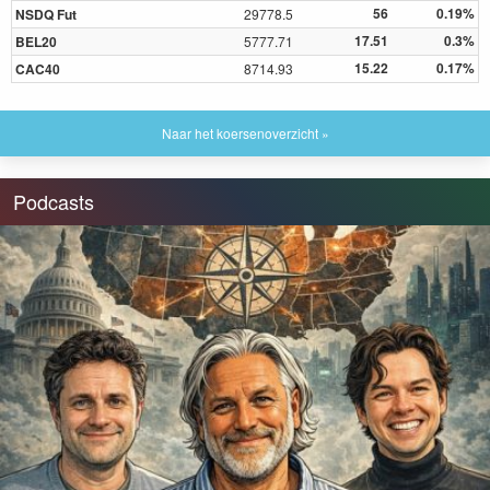
56
0.19%
NSDQ Fut
29778.5
17.51
0.3%
BEL20
5777.71
15.22
0.17%
CAC40
8714.93
Naar het koersenoverzicht »
Podcasts