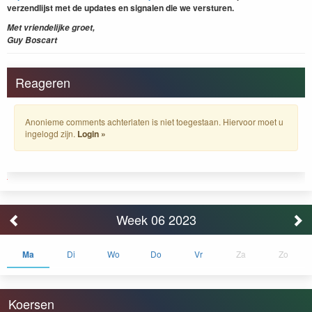
verzendlijst met de updates en signalen die we versturen.
Met vriendelijke groet,
Guy Boscart
Reageren
Anonieme comments achterlaten is niet toegestaan. Hiervoor moet u
ingelogd zijn.
Login »
Week 06 2023
Ma
Di
Wo
Do
Vr
Za
Zo
Koersen