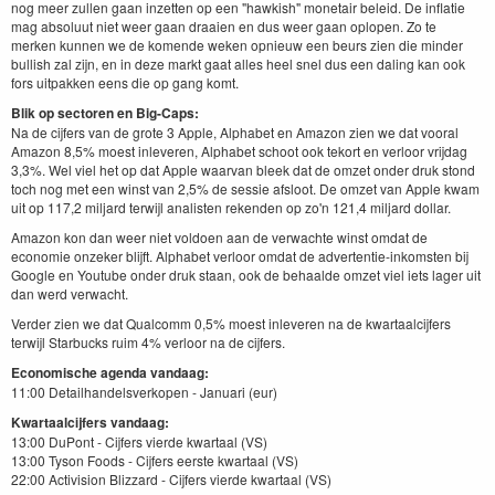
nog meer zullen gaan inzetten op een "hawkish" monetair beleid. De inflatie
mag absoluut niet weer gaan draaien en dus weer gaan oplopen. Zo te
merken kunnen we de komende weken opnieuw een beurs zien die minder
bullish zal zijn, en in deze markt gaat alles heel snel dus een daling kan ook
fors uitpakken eens die op gang komt.
Blik op sectoren en Big-Caps:
Na de cijfers van de grote 3 Apple, Alphabet en Amazon zien we dat vooral
Amazon 8,5% moest inleveren, Alphabet schoot ook tekort en verloor vrijdag
3,3%. Wel viel het op dat Apple waarvan bleek dat de omzet onder druk stond
toch nog met een winst van 2,5% de sessie afsloot. De omzet van Apple kwam
uit op 117,2 miljard terwijl analisten rekenden op zo'n 121,4 miljard dollar.
Amazon kon dan weer niet voldoen aan de verwachte winst omdat de
economie onzeker blijft. Alphabet verloor omdat de advertentie-inkomsten bij
Google en Youtube onder druk staan, ook de behaalde omzet viel iets lager uit
dan werd verwacht.
Verder zien we dat Qualcomm 0,5% moest inleveren na de kwartaalcijfers
terwijl Starbucks ruim 4% verloor na de cijfers.
Economische agenda vandaag:
11:00 Detailhandelsverkopen - Januari (eur)
Kwartaalcijfers vandaag:
13:00 DuPont - Cijfers vierde kwartaal (VS)
13:00 Tyson Foods - Cijfers eerste kwartaal (VS)
22:00 Activision Blizzard - Cijfers vierde kwartaal (VS)