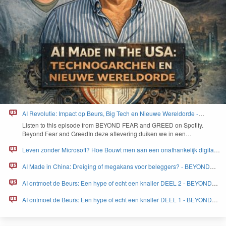
AI Revolutie: Impact op Beurs, Big Tech en Nieuwe Wereldorde -
BEYOND FEAR and GREED
Lis­ten to this episode from
BEYOND
FEAR
and
GREED
on Spo­ti­fy.
Beyond Fear and Greed­In deze aflev­er­ing duiken we in een…
Leven zonder Microsoft? Hoe Bouwt men aan een onafhankelijk digitaal
Europa - BEYOND FEAR and GREED
AI Made in China: Dreiging of megakans voor beleggers? - BEYOND
FEAR and GREED
AI ontmoet de Beurs: Een hype of echt een knaller DEEL 2 - BEYOND
FEAR and GREED
AI ontmoet de Beurs: Een hype of echt een knaller DEEL 1 - BEYOND
FEAR and GREED