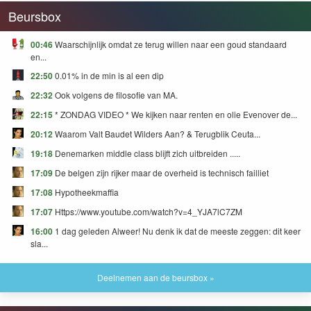
Beursbox
00:46
Waarschijnlijk omdat ze terug willen naar een goud standaard
en...
22:50
0.01% in de min is al een dip
22:32
Ook volgens de filosofie van MA.
22:15
* ZONDAG VIDEO * We kijken naar renten en olie Evenover de...
20:12
Waarom Valt Baudet Wilders Aan? & Terugblik Ceuta...
19:18
Denemarken middle class blijft zich uitbreiden .....
17:09
De belgen zijn rijker maar de overheid is technisch failliet
17:08
Hypotheekmaffia
17:07
Https://www.youtube.com/watch?v=4_YJA7lC7ZM
16:00
1 dag geleden Alweer! Nu denk ik dat de meeste zeggen: dit keer
sla...
Deelnemen aan de beursbox »