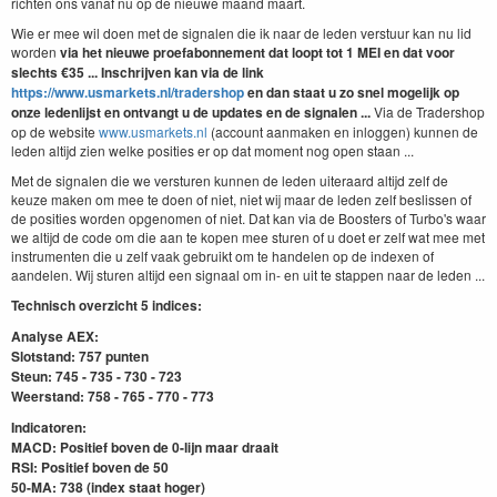
richten ons vanaf nu op de nieuwe maand maart.
Wie er mee wil doen met de signalen die ik naar de leden verstuur kan nu lid
worden
via het nieuwe proefabonnement dat loopt tot 1 MEI
en dat
voor
slechts €35 ... Inschrijven kan via de link
https://www.usmarkets.nl/tradershop
en dan staat u zo snel mogelijk op
onze ledenlijst en ontvangt u de updates en de signalen ...
Via de Tradershop
op de website
www.usmarkets.nl
(account aanmaken en inloggen) kunnen de
leden altijd zien welke posities er op dat moment nog open staan ...
Met de signalen die we versturen kunnen de leden uiteraard altijd zelf de
keuze maken om mee te doen of niet, niet wij maar de leden zelf beslissen of
de posities worden opgenomen of niet. Dat kan via de Boosters of Turbo's waar
we altijd de code om die aan te kopen mee sturen of u doet er zelf wat mee met
instrumenten die u zelf vaak gebruikt om te handelen op de indexen of
aandelen. Wij sturen altijd een signaal om in- en uit te stappen naar de leden ...
Technisch overzicht 5 indices:
Analyse AEX:
Slotstand: 757 punten
Steun: 745 - 735 - 730 - 723
Weerstand: 758 - 765 - 770 - 773
Indicatoren:
MACD: Positief boven de 0-lijn maar draait
RSI: Positief boven de 50
50-MA: 738 (index staat hoger)