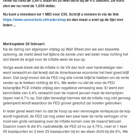
rente nu rond de 3,94% staat en zo heel dicht bij de 4% uitkomt. De euro
zien we nu rond de 1,059 dollar.
Nu kunt u meedoen tot 1 MEI voor €35.
Schrijf u meteen in via de link
https://www.usmarkets.nl/tradershop
en dan staat u snel op de lijst met
leden ...
Marktupdate 28 februari:
Na de daling van afgelopen vrijdag op Wall Street zien we een beperkte
opleving, de markt deed het tijdens de eerste uren wel beter maar richting het
slot steekt de angst voor de inflatie weer de kop op.
Vorige week bleek dat de inflatie in de VS dan toch veel hardnekkiger dan
werd verwacht en dat terwijl dat de Amerikaanse economie het heel goed blijft
doen. Dat zorgt ervoor dat de FED nog alle ruimte blijkt te hebben om de rente
verder op te trekken richting de 6%. We weten nu dat de voor de FED
belangrijke PCE-inflatie vrijdag een negatieve verrassing was. Er werd een
kerninflatie van 4,4% verwacht over de maand januari maar de kernprijzen
liepen met 4,7% op. Dat cijfer bevestigt hiermee dat de inflatie nog niet genoeg
getemperd wordt waardoor de FED grover geschut zal moeten gebruiken.
In ieder geval weet men nu dat de hoop op een vervroegde rentepauze de kop
wordt ingedrukt, de FED zal nog zeker een paar keer de rente verhogen of er
moet een grote verrassing over de inflatie komen over de maand februari.
Daarom noem ik die 6% nadrukkelijk, de FED zit nu op 4,75%, neer er 1 keer
50 basispunten en 2 keer 25 basispunten bij en we staan dicht bij die 6%. We