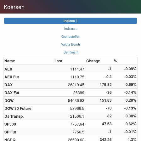
Koersen
Indices 1
Indices 2
Grondstoffen
Valuta-Bonds
Sentiment
Name
Last
Change
%
-1
-0.09%
AEX
1111.47
-0.4
-0.03%
AEX Fut
1110.75
179.32
0.69%
DAX
26319.45
-36
-0.14%
DAX Fut
26399
151.83
0.28%
DOW
54036.93
-70
-0.13%
DOW 30 Future
53966.5
82
0.38%
DJ Transp.
21506.1
47.68
0.62%
SP500
7757.64
-1
-0.01%
SP Fut
7756.5
342.26
1.3%
NSDQ
26690.62