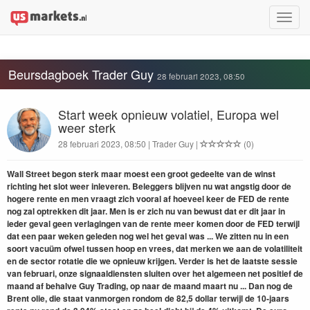
Toggle
naviga
Beursdagboek Trader Guy
28 februari 2023, 08:50
Start week opnieuw volatiel, Europa wel
weer sterk
28 februari 2023, 08:50 | Trader Guy |
(0)
Wall Street begon sterk maar moest een groot gedeelte van de winst
richting het slot weer inleveren. Beleggers blijven nu wat angstig door de
hogere rente en men vraagt zich vooral af hoeveel keer de FED de rente
nog zal optrekken dit jaar. Men is er zich nu van bewust dat er dit jaar in
ieder geval
geen verlagingen van de rente
meer komen door de FED terwijl
dat een paar weken geleden nog wel het geval was ... We zitten nu in een
soort vacuüm ofwel tussen hoop en vrees, dat merken we aan de volatiliteit
en de sector rotatie die we opnieuw krijgen. Verder is het de laatste sessie
van februari, onze signaaldiensten sluiten over het algemeen net positief de
maand af behalve Guy Trading, op naar de maand maart nu ... Dan nog d
e
Brent olie, die staat vanmorgen rondom de 82,5 dollar terwijl de 10-jaars