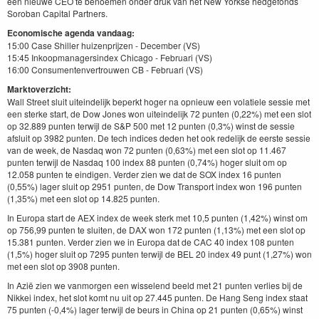
een nieuwe CEO te benoemen onder druk van het New Yorkse hedgefonds
Soroban Capital Partners.
Economische agenda vandaag:
15:00 Case Shiller huizenprijzen - December (VS)
15:45 Inkoopmanagersindex Chicago - Februari (VS)
16:00 Consumentenvertrouwen CB - Februari (VS)
Marktoverzicht:
Wall Street sluit uiteindelijk beperkt hoger na opnieuw een volatiele sessie met
een sterke start, de Dow Jones won uiteindelijk 72 punten (0,22%) met een slot
op 32.889 punten terwijl de S&P 500 met 12 punten (0,3%) winst de sessie
afsluit op 3982 punten. De tech indices deden het ook redelijk de eerste sessie
van de week, de Nasdaq won 72 punten (0,63%) met een slot op 11.467
punten terwijl de Nasdaq 100 index 88 punten (0,74%) hoger sluit om op
12.058 punten te eindigen. Verder zien we dat de SOX index 16 punten
(0,55%) lager sluit op 2951 punten, de Dow Transport index won 196 punten
(1,35%) met een slot op 14.825 punten.
In Europa start de AEX index de week sterk met 10,5 punten (1,42%) winst om
op 756,99 punten te sluiten, de DAX won 172 punten (1,13%) met een slot op
15.381 punten. Verder zien we in Europa dat de CAC 40 index 108 punten
(1,5%) hoger sluit op 7295 punten terwijl de BEL 20 index 49 punt (1,27%) won
met een slot op 3908 punten.
In Azië zien we vanmorgen een wisselend beeld met 21 punten verlies bij de
Nikkei index, het slot komt nu uit op 27.445 punten. De Hang Seng index staat
75 punten (-0,4%) lager terwijl de beurs in China op 21 punten (0,65%) winst