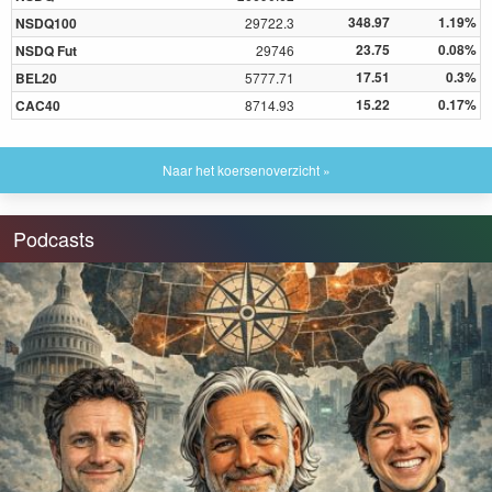
348.97
1.19%
NSDQ100
29722.3
23.75
0.08%
NSDQ Fut
29746
17.51
0.3%
BEL20
5777.71
15.22
0.17%
CAC40
8714.93
Naar het koersenoverzicht »
Podcasts