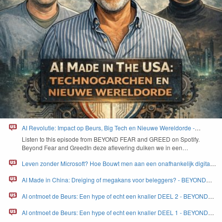
AI Revolutie: Impact op Beurs, Big Tech en Nieuwe Wereldorde -
BEYOND FEAR and GREED
Lis­ten to this episode from
BEYOND
FEAR
and
GREED
on Spo­ti­fy.
Beyond Fear and Greed­In deze aflev­er­ing duiken we in een…
Leven zonder Microsoft? Hoe Bouwt men aan een onafhankelijk digitaal
Europa - BEYOND FEAR and GREED
AI Made in China: Dreiging of megakans voor beleggers? - BEYOND
FEAR and GREED
AI ontmoet de Beurs: Een hype of echt een knaller DEEL 2 - BEYOND
FEAR and GREED
AI ontmoet de Beurs: Een hype of echt een knaller DEEL 1 - BEYOND
FEAR and GREED