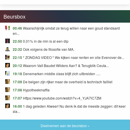
Beursbox
00:46
Waarschijnlijk omdat ze terug willen naar een goud standaard
en...
22:50
0.01% in de min is al een dip
22:32
Ook volgens de filosofie van MA.
22:15
* ZONDAG VIDEO * We kijken naar renten en olie Evenover de...
20:12
Waarom Valt Baudet Wilders Aan? & Terugblik Ceuta...
19:18
Denemarken middle class blijft zich uitbreiden .....
17:09
De belgen zijn rijker maar de overheid is technisch failliet
17:08
Hypotheekmaffia
17:07
Https://www.youtube.com/watch?v=4_YJA7lC7ZM
16:00
1 dag geleden Alweer! Nu denk ik dat de meeste zeggen: dit keer
sla...
Deelnemen aan de beursbox »