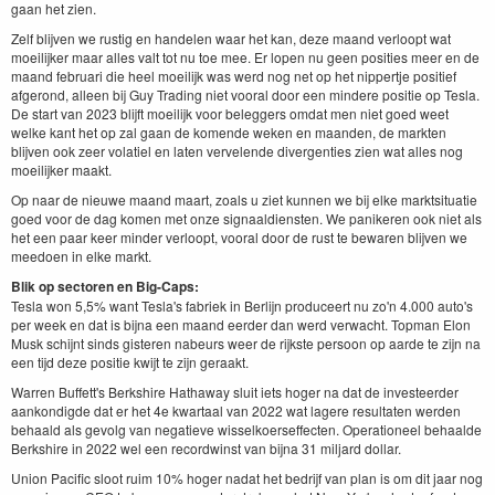
gaan het zien.
Zelf blijven we rustig en handelen waar het kan, deze maand verloopt wat
moeilijker maar alles valt tot nu toe mee. Er lopen nu geen posities meer en de
maand februari die heel moeilijk was werd nog net op het nippertje positief
afgerond, alleen bij Guy Trading niet vooral door een mindere positie op Tesla.
De start van 2023 blijft moeilijk voor beleggers omdat men niet goed weet
welke kant het op zal gaan de komende weken en maanden, de markten
blijven ook zeer volatiel en laten vervelende divergenties zien wat alles nog
moeilijker maakt.
Op naar de nieuwe maand maart, zoals u ziet kunnen we bij elke marktsituatie
goed voor de dag komen met onze signaaldiensten. We panikeren ook niet als
het een paar keer minder verloopt, vooral door de rust te bewaren blijven we
meedoen in elke markt.
Blik op sectoren en Big-Caps:
Tesla won 5,5% want Tesla's fabriek in Berlijn produceert nu zo'n 4.000 auto's
per week en dat is bijna een maand eerder dan werd verwacht. Topman Elon
Musk schijnt sinds gisteren nabeurs weer de rijkste persoon op aarde te zijn na
een tijd deze positie kwijt te zijn geraakt.
Warren Buffett's Berkshire Hathaway sluit iets hoger na dat de investeerder
aankondigde dat er het 4e kwartaal van 2022 wat lagere resultaten werden
behaald als gevolg van negatieve wisselkoerseffecten. Operationeel behaalde
Berkshire in 2022 wel een recordwinst van bijna 31 miljard dollar.
Union Pacific sloot ruim 10% hoger nadat het bedrijf van plan is om dit jaar nog