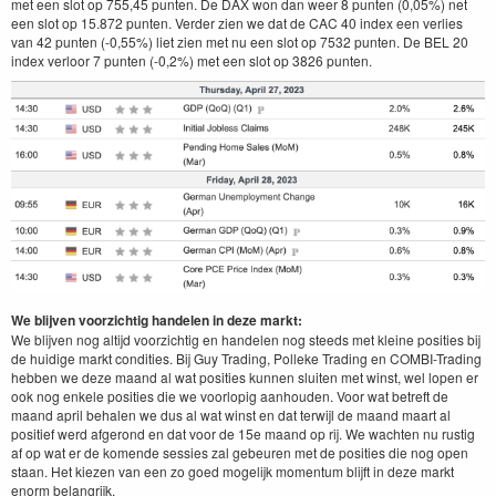
met een slot op 755,45 punten. De DAX won dan weer 8 punten (0,05%) net
een slot op 15.872 punten. Verder zien we dat de CAC 40 index een verlies
van 42 punten (-0,55%) liet zien met nu een slot op 7532 punten. De BEL 20
index verloor 7 punten (-0,2%) met een slot op 3826 punten.
We blijven voorzichtig handelen in deze markt:
We blijven nog altijd voorzichtig en handelen nog steeds met kleine posities bij
de huidige markt condities. Bij Guy Trading, Polleke Trading en COMBI-Trading
hebben we deze maand al wat posities kunnen sluiten met winst, wel lopen er
ook nog enkele posities die we voorlopig aanhouden. Voor wat betreft de
maand april behalen we dus al wat winst en dat terwijl de maand maart al
positief werd afgerond en dat voor de 15e maand op rij. We wachten nu rustig
af op wat er de komende sessies zal gebeuren met de posities die nog open
staan. Het kiezen van een zo goed mogelijk momentum blijft in deze markt
enorm belangrijk.