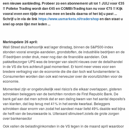
een nieuwe aanbieding. Probeer zo een abonnement uit tot 1 JULI voor €35
!! Polleke Trading wordt dan €45 en COMBI-Trading kan nu voor €75 !! Kijk
vooral even een tijdje met ons mee en beslis daarna of het bij u past ...
Schrijf u in via de link
https://www.usmarkets.nl/tradershop
en dan staat u
snel op onze lijst met leden ...
Marktupdate 26 april:
Wall Street sluit behoorlijk wat lager dinsdag, binnen de S&P500-index
stonden vooral energie-aandelen, grondstoffen, de industriële bedrijven en de
IT-bedrijven onder druk, meer nog dan de financiële aandelen. Ook
pakketbezorger UPS was de brenger van slecht nieuws over de detailhandel
in de VS die fors achteruit gaat momenteel. Er komt meer vrees voor een
bredere vertraging van de economie die die dan toch wat fundamenteler is.
Consumenten worden dan ook wat nerveuzer over de vooruitzichten voor de
economie.
Momenteel zijn er ongebruikelijk veel risico's die elkaar overlappen, gisteren
schrokken beleggers van de berichten rondom de First Republic Bank. De
bank gaf aan dat men schrok dat er een daling kwam van het aantal deposito's
van klanten, dat liep terug met 41% in het eerste kwartaal. Beleggers
schrokken daar enorm van zodat het aandeel maar liefst 49% daalde wat bijna
de helft van de beurswaarde is. Uiteraard stimuleert zoiets de grote zorgen
over bankensector
Ook vallen de belastinginkomsten in de VS tegen in de maand april waardoor