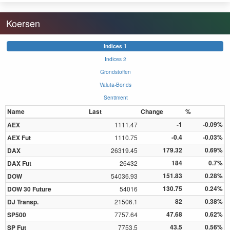
Koersen
Indices 1
Indices 2
Grondstoffen
Valuta-Bonds
Sentiment
Name
Last
Change
%
-1
-0.09%
AEX
1111.47
-0.4
-0.03%
AEX Fut
1110.75
179.32
0.69%
DAX
26319.45
184
0.7%
DAX Fut
26432
151.83
0.28%
DOW
54036.93
130.75
0.24%
DOW 30 Future
54016
82
0.38%
DJ Transp.
21506.1
47.68
0.62%
SP500
7757.64
43.5
0.56%
SP Fut
7753.5