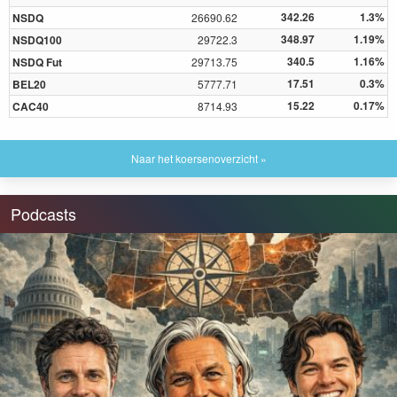
342.26
1.3%
NSDQ
26690.62
348.97
1.19%
NSDQ100
29722.3
340.5
1.16%
NSDQ Fut
29713.75
17.51
0.3%
BEL20
5777.71
15.22
0.17%
CAC40
8714.93
Naar het koersenoverzicht »
Podcasts