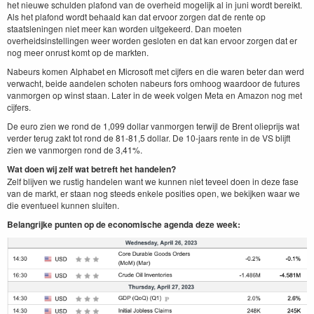
het nieuwe schulden plafond van de overheid mogelijk al in juni wordt bereikt.
Als het plafond wordt behaald kan dat ervoor zorgen dat de rente op
staatsleningen niet meer kan worden uitgekeerd. Dan moeten
overheidsinstellingen weer worden gesloten en dat kan ervoor zorgen dat er
nog meer onrust komt op de markten.
Nabeurs komen Alphabet en Microsoft met cijfers en die waren beter dan werd
verwacht, beide aandelen schoten nabeurs fors omhoog waardoor de futures
vanmorgen op winst staan. Later in de week volgen Meta en Amazon nog met
cijfers.
De euro zien we rond de 1,099 dollar vanmorgen terwijl de Brent olieprijs wat
verder terug zakt tot rond de 81-81,5 dollar. De 10-jaars rente in de VS blijft
zien we vanmorgen rond de 3,41%.
Wat doen wij zelf wat betreft het handelen?
Zelf blijven we rustig handelen want we kunnen niet teveel doen in deze fase
van de markt, er staan nog steeds enkele posities open, we bekijken waar we
die eventueel kunnen sluiten.
Belangrijke punten op de economische agenda deze week: