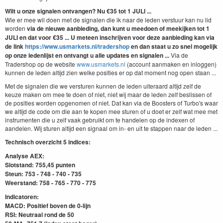
Wilt u onze signalen ontvangen? Nu €35 tot 1 JULI ...
Wie er mee wil doen met de signalen die ik naar de leden verstuur kan nu lid
worden
via de nieuwe aanbieding, dan kunt u meedoen of meekijken tot 1
JULI
en dat
voor €35 ... U meteen inschrijven voor deze aanbieding kan via
de link
https://www.usmarkets.nl/tradershop
en dan staat u zo snel mogelijk
op onze ledenlijst en ontvangt u alle updates en signalen ...
Via de
Tradershop op de website
www.usmarkets.nl
(account aanmaken en inloggen)
kunnen de leden altijd zien welke posities er op dat moment nog open staan ...
Met de signalen die we versturen kunnen de leden uiteraard altijd zelf de
keuze maken om mee te doen of niet, niet wij maar de leden zelf beslissen of
de posities worden opgenomen of niet. Dat kan via de Boosters of Turbo's waar
we altijd de code om die aan te kopen mee sturen of u doet er zelf wat mee met
instrumenten die u zelf vaak gebruikt om te handelen op de indexen of
aandelen. Wij sturen altijd een signaal om in- en uit te stappen naar de leden ...
Technisch overzicht 5 indices:
Analyse AEX:
Slotstand: 755,45 punten
Steun: 753 - 748 - 740 - 735
Weerstand: 758 - 765 - 770 - 775
Indicatoren:
MACD:
Positief boven
de 0-lijn
RSI: Neutraal rond de 50