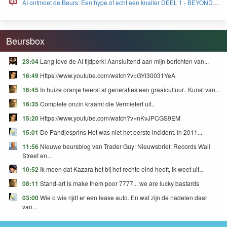
AI ontmoet de Beurs: Een hype of echt een knaller DEEL 1 - BEYOND
FEAR and GREED
Beursbox
23:04
Lang leve de AI tijdperk! Aansluitend aan mijn berichten van...
16:49
Https://www.youtube.com/watch?v=GYl30031YeA
16:45
In huize oranje heerst al generaties een graaicultuur.. Kunst van...
16:35
Complete onzin kraamt die Vermietert uit..
15:20
Https://www.youtube.com/watch?v=nKvJPCGS9EM
15:01
De Pandjesprins Het was niet het eerste incident. In 2011...
11:56
Nieuwe beursblog van Trader Guy: Nieuwsbrief: Records Wall
Street en...
10:52
Ik meen dat Kazara het bij het rechte eind heeft, ik weet uit...
08:11
Stand-art is make them poor 7777... we are lucky bastards
03:00
Wie o wie rijdt er een lease auto. En wat zijn de nadelen daar
van...