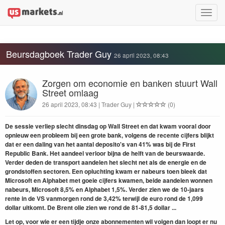
Toggle
naviga
Beursdagboek Trader Guy
26 april 2023, 08:43
Zorgen om economie en banken stuurt Wall
Street omlaag
26 april 2023, 08:43 | Trader Guy |
(0)
De sessie verliep slecht dinsdag op Wall Street en dat kwam vooral door
opnieuw een probleem bij een grote bank, volgens de recente cijfers blijkt
dat er een daling van het aantal deposito's van 41% was bij de First
Republic Bank. Het aandeel verloor bijna de helft van de beurswaarde.
Verder deden de transport aandelen het slecht net als de energie en de
grondstoffen sectoren. Een opluchting kwam er nabeurs toen bleek dat
Microsoft en Alphabet met goeie cijfers kwamen, beide aandelen wonnen
nabeurs, Microsoft 8,5% en Alphabet 1,5%. Verder zien we de 10-jaars
rente in de VS vanmorgen rond de 3,42% terwijl de euro rond de 1,099
dollar uitkomt. De Brent olie zien we rond de 81-81,5 dollar ...
Let op, voor wie er een tijdje onze abonnementen wil volgen dan loopt er nu