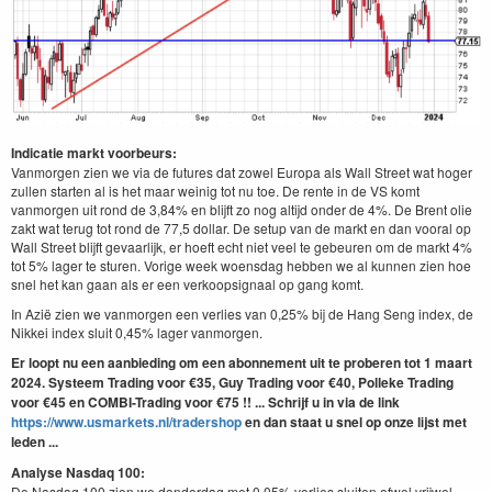
Indicatie markt voorbeurs:
Vanmorgen zien we via de futures dat zowel Europa als Wall Street wat hoger
zullen starten al is het maar weinig tot nu toe. De rente in de VS komt
vanmorgen uit rond de 3,84% en blijft zo nog altijd onder de 4%. De Brent olie
zakt wat terug tot rond de 77,5 dollar. De setup van de markt en dan vooral op
Wall Street blijft gevaarlijk, er hoeft echt niet veel te gebeuren om de markt 4%
tot 5% lager te sturen. Vorige week woensdag hebben we al kunnen zien hoe
snel het kan gaan als er een verkoopsignaal op gang komt.
In Azië zien we vanmorgen een verlies van 0,25% bij de Hang Seng index, de
Nikkei index sluit 0,45% lager vanmorgen.
Er loopt nu een aanbieding om een abonnement uit te proberen tot 1 maart
2024. Systeem Trading voor €35, Guy Trading voor €40, Polleke Trading
voor €45 en COMBI-Trading voor €75 !! ...
Schrijf u in via de link
https://www.usmarkets.nl/tradershop
en dan staat u snel op onze lijst met
leden ...
Analyse Nasdaq 100:
De Nasdaq 100 zien we donderdag met 0,05% verlies sluiten ofwel vrijwel