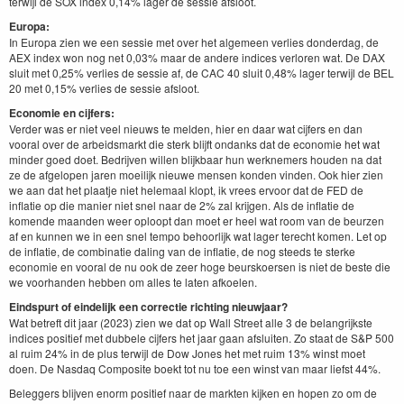
terwijl de SOX index 0,14% lager de sessie afsloot.
Europa:
In Europa zien we een sessie met over het algemeen verlies donderdag, de
AEX index won nog net 0,03% maar de andere indices verloren wat. De DAX
sluit met 0,25% verlies de sessie af, de CAC 40 sluit 0,48% lager terwijl de BEL
20 met 0,15% verlies de sessie afsloot.
Economie en cijfers:
Verder was er niet veel nieuws te melden, hier en daar wat cijfers en dan
vooral over de arbeidsmarkt die sterk blijft ondanks dat de economie het wat
minder goed doet. Bedrijven willen blijkbaar hun werknemers houden na dat
ze de afgelopen jaren moeilijk nieuwe mensen konden vinden. Ook hier zien
we aan dat het plaatje niet helemaal klopt, ik vrees ervoor dat de FED de
inflatie op die manier niet snel naar de 2% zal krijgen. Als de inflatie de
komende maanden weer oploopt dan moet er heel wat room van de beurzen
af en kunnen we in een snel tempo behoorlijk wat lager terecht komen. Let op
de inflatie, de combinatie daling van de inflatie, de nog steeds te sterke
economie en vooral de nu ook de zeer hoge beurskoersen is niet de beste die
we voorhanden hebben om alles te laten afkoelen.
Eindspurt of eindelijk een correctie richting nieuwjaar?
Wat betreft dit jaar (2023) zien we dat op Wall Street alle 3 de belangrijkste
indices positief met dubbele cijfers het jaar gaan afsluiten. Zo staat de S&P 500
al ruim 24% in de plus terwijl de Dow Jones het met ruim 13% winst moet
doen. De Nasdaq Composite boekt tot nu toe een winst van maar liefst 44%.
Beleggers blijven enorm positief naar de markten kijken en hopen zo om de