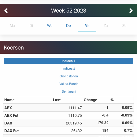
Week 52 2023
Ma
Di
Wo
Do
Vr
Za
Zo
Koersen
Indices 1
Indices 2
Grondstoffen
Valuta-Bonds
Sentiment
Name
Last
Change
%
-1
-0.09%
AEX
1111.47
-0.4
-0.03%
AEX Fut
1110.75
179.32
0.69%
DAX
26319.45
184
0.7%
DAX Fut
26432