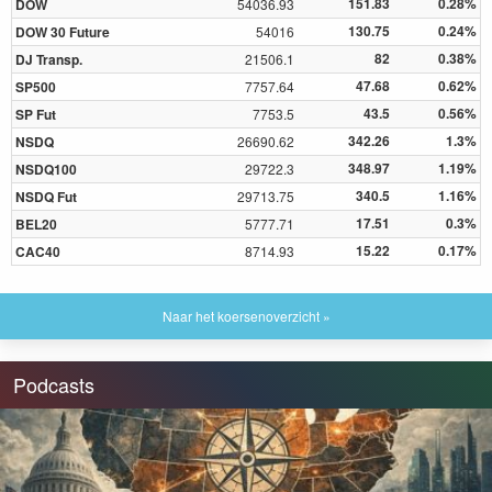
151.83
0.28%
DOW
54036.93
130.75
0.24%
DOW 30 Future
54016
82
0.38%
DJ Transp.
21506.1
47.68
0.62%
SP500
7757.64
43.5
0.56%
SP Fut
7753.5
342.26
1.3%
NSDQ
26690.62
348.97
1.19%
NSDQ100
29722.3
340.5
1.16%
NSDQ Fut
29713.75
17.51
0.3%
BEL20
5777.71
15.22
0.17%
CAC40
8714.93
Naar het koersenoverzicht »
Podcasts