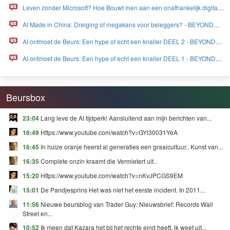
Leven zonder Microsoft? Hoe Bouwt men aan een onafhankelijk digitaal
Europa - BEYOND FEAR and GREED
AI Made in China: Dreiging of megakans voor beleggers? - BEYOND
FEAR and GREED
AI ontmoet de Beurs: Een hype of echt een knaller DEEL 2 - BEYOND
FEAR and GREED
AI ontmoet de Beurs: Een hype of echt een knaller DEEL 1 - BEYOND
FEAR and GREED
Beursbox
23:04
Lang leve de AI tijdperk! Aansluitend aan mijn berichten van...
16:49
Https://www.youtube.com/watch?v=GYl30031YeA
16:45
In huize oranje heerst al generaties een graaicultuur.. Kunst van...
16:35
Complete onzin kraamt die Vermietert uit..
15:20
Https://www.youtube.com/watch?v=nKvJPCGS9EM
15:01
De Pandjesprins Het was niet het eerste incident. In 2011...
11:56
Nieuwe beursblog van Trader Guy: Nieuwsbrief: Records Wall
Street en...
10:52
Ik meen dat Kazara het bij het rechte eind heeft, ik weet uit...