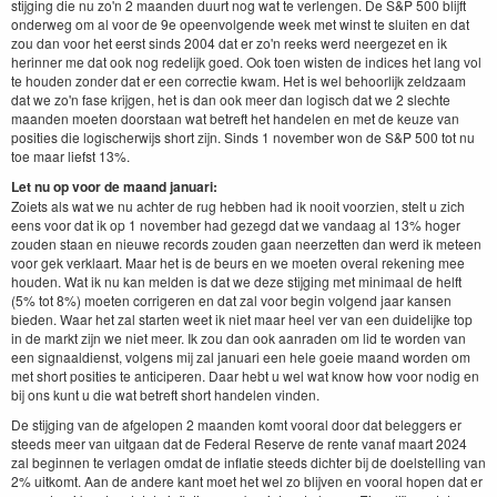
stijging die nu zo'n 2 maanden duurt nog wat te verlengen. De S&P 500 blijft
onderweg om al voor de 9e opeenvolgende week met winst te sluiten en dat
zou dan voor het eerst sinds 2004 dat er zo'n reeks werd neergezet en ik
herinner me dat ook nog redelijk goed. Ook toen wisten de indices het lang vol
te houden zonder dat er een correctie kwam. Het is wel behoorlijk zeldzaam
dat we zo'n fase krijgen, het is dan ook meer dan logisch dat we 2 slechte
maanden moeten doorstaan wat betreft het handelen en met de keuze van
posities die logischerwijs short zijn. Sinds 1 november won de S&P 500 tot nu
toe maar liefst 13%.
Let nu op voor de maand januari:
Zoiets als wat we nu achter de rug hebben had ik nooit voorzien, stelt u zich
eens voor dat ik op 1 november had gezegd dat we vandaag al 13% hoger
zouden staan en nieuwe records zouden gaan neerzetten dan werd ik meteen
voor gek verklaart. Maar het is de beurs en we moeten overal rekening mee
houden. Wat ik nu kan melden is dat we deze stijging met minimaal de helft
(5% tot 8%) moeten corrigeren en dat zal voor begin volgend jaar kansen
bieden. Waar het zal starten weet ik niet maar heel ver van een duidelijke top
in de markt zijn we niet meer. Ik zou dan ook aanraden om lid te worden van
een signaaldienst, volgens mij zal januari een hele goeie maand worden om
met short posities te anticiperen. Daar hebt u wel wat know how voor nodig en
bij ons kunt u die wat betreft short handelen vinden.
De stijging van de afgelopen 2 maanden komt vooral door dat beleggers er
steeds meer van uitgaan dat de Federal Reserve de rente vanaf maart 2024
zal beginnen te verlagen omdat de inflatie steeds dichter bij de doelstelling van
2% uitkomt. Aan de andere kant moet het wel zo blijven en vooral hopen dat er