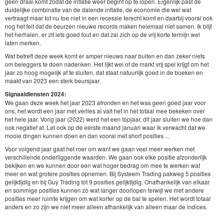
geen draai komt zodat de inflatie weer begint op te lopen. Eigenlijk past de
duidelijke combinatie van de dalende inflatie, de economie die wel wat
vertraagt maar tot nu toe niet in een recessie terecht komt en daarbij vooral ook
nog het feit dat de beurzen nieuwe records maken helemaal niet samen. Ik blijf
het herhalen, er zit iets goed fout en dat zal zich op de vrij korte termijn wel
laten merken.
Wat betreft deze week komt er amper nieuws naar buiten en dan zeker niets
om beleggers te doen nadenken. Het lijkt wel of de markt vrij spel krijgt om het
jaar zo hoog mogelijk af te sluiten, dat staat natuurlijk goed in de boeken en
maakt van 2023 een sterk beursjaar.
Signaaldiensten 2024:
We gaan deze week het jaar 2023 afronden en het was geen goed jaar voor
ons, het wordt een jaar met verlies al valt het in het totaal mee bekeken over
het hele jaar. Vorig jaar (2022) werd het een topjaar, dit jaar sluiten we hoe dan
ook negatief af. Let ook op de eerste maand januari waar ik verwacht dat we
mooie dingen kunnen doen en dan vooral met short posities ...
Voor volgend jaar gaat het roer om want we gaan veel meer werken met
verschillende onderliggende waarden. We gaan ook elke positie afzonderlijk
bekijken en we kunnen door een wat hoger bedrag om mee te werken wat
meer en wat grotere posities opnemen. Bij Systeem Trading pakweg 5 posities
gelijktijdig en bij Guy Trading tot 9 posities gelijktijdig. Onafhankelijk van elkaar
en sommige posities kunnen zo wat langer doorlopen terwijl we met andere
posities meer ruimte krijgen om wat korter op de bal te spelen. Het wordt totaal
anders en zo zijn we niet meer alleen afhankelijk van alleen maar de indices.