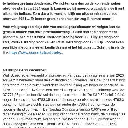
te hebben gestaan donderdag. We richten ons dus op de komende weken
ofwel de start van 2024 waar ik kansen zie bij meerdere aandelen, de Brent
olie en de indices. Zorg dat u lid wordt of blijft om niks te missen van de
start van 2024 ... Er komen grote kansen en dat zeg ik niet zo maar !!
Voor wie graag een tijdje één van onze signaaldiensten wil volgen kan nu
gebruik maken van onze proefaanbieding. U kunt dan een abonnement
proberen tot 1 maart 2024. Systeem Trading voor €35, Guy Trading voor
€40, Polleke Trading voor €45 en COMBI-Trading voor €75. Kijk vooral even
een tijdje met ons mee en beslis daarna of het bij u past ... Schrijf u in via de
link
https://www.usmarkets.nl/trade...
Marktupdate 29 december:
Wall Street lag er verdeeld bij donderdag, vandaag de laatste sessie van 2023
en we zijn benieuwd waar de slotstanden op uitkomen. De Dow Jones wist nog
een record neer te zetten want deze index sluit nog wat hoger de sessie af. De
Dow Jones won 0,14% met een recordslot op 37.710 punten, intraday werd de
37.778,85 punten bereikt wat de hoogste stand ooit is. De S&P 500 sluit 0,04%
hoger de sessie af op 4783,35 punten, intraday bereikte deze index de 4793,3
punten en blijft zo slechts 3,25 punten onder de 4796,56 punten waar de
hoogste stand ooit wacht. De Nasdaq Composite verloor 0,03% en blijft zo
tegenstelling tot de Nasdaq 100 nog ver onder de recordstand, de Nasdaq 100
verloor 0,05% maar zette wel een nieuwe top neer op 16.969 punten waar nu
dus de hoogste stand ooit uitkomt. De Dow Transport index verloor 0,15%