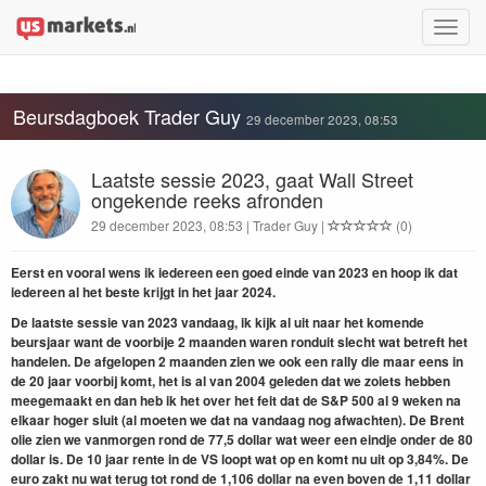
Toggle
naviga
Beursdagboek Trader Guy
29 december 2023, 08:53
Laatste sessie 2023, gaat Wall Street
ongekende reeks afronden
29 december 2023, 08:53 | Trader Guy |
(0)
Eerst en vooral wens ik iedereen een goed einde van 2023 en hoop ik dat
iedereen al het beste krijgt in het jaar 2024.
De laatste sessie van 2023 vandaag, ik kijk al uit naar het komende
beursjaar want de voorbije 2 maanden waren ronduit slecht wat betreft het
handelen. De afgelopen 2 maanden zien we ook een rally die maar eens in
de 20 jaar voorbij komt, het is al van 2004 geleden dat we zoiets hebben
meegemaakt en dan heb ik het over het feit dat de S&P 500 al 9 weken na
elkaar hoger sluit (al moeten we dat na vandaag nog afwachten). De Brent
olie zien we vanmorgen rond de 77,5 dollar wat weer een eindje onder de 80
dollar is. De 10 jaar rente in de VS loopt wat op en komt nu uit op 3,84%. De
euro zakt nu wat terug tot rond de 1,106 dollar na even boven de 1,11 dollar