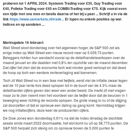
proberen tot 1 APRIL 2024. Systeem Trading voor €35, Guy Trading voor
€40, Polleke Trading voor €45 en COMBI-Trading voor €75. Kijk vooral even
een tijdje met ons mee en beslis daarna of het bij u past ... Schrijf u in via de
link
https://www.usmarkets.nl/trade...
Er lopen nu enkele posities op wat
indices en op aandelen ...
Marktupdate 16 februari:
Wall Street sloot donderdag over het algemeen hoger, de S&P 500 zet als
enige index op Wall Street een nieuw record neer op 5.029,73 punten.
Beleggers richten hun aandacht vooral op de detailhandelsverkopen over de
maand januari en die daalden met 0,8% ten opzichte van de maand december.
Dat cijfer liet zien dat de economie toch wat minder goed verloopt en dat deed
de hoop op toch een eerdere renteverlaging wat toenemen.
Toch zit Wall Street nu in een fase met twijfels, eerst viel de inflatie zwaar tegen
wat de 10 jaar rente fors deed oplopen tot in de buurt van de 4.3% maar de
detailhandel cijfers geven dan weer een ander beeld. De markt zit met vragen
maar zo te zien neemt men het voordeel van de twijfel door dat de beurzen in 1
beweging weer richting de records oplopen. De grote vraag is nu of de stijging
zal doorzetten of dat er opnieuw een daling op gang komt. Vanmiddag krijgen
we nog inflatiecijfers, deze keer de producenten cijfers.
De Dow Jones won donderdag 0,91% na dat de index dinsdag de slechtste
sessie sinds maart 2022 doormaakte, het slot komt nu uit op 38.773 punten. De
S&P 500 herpakt zich stevig om zo opnieuw boven de 5.000 punten te