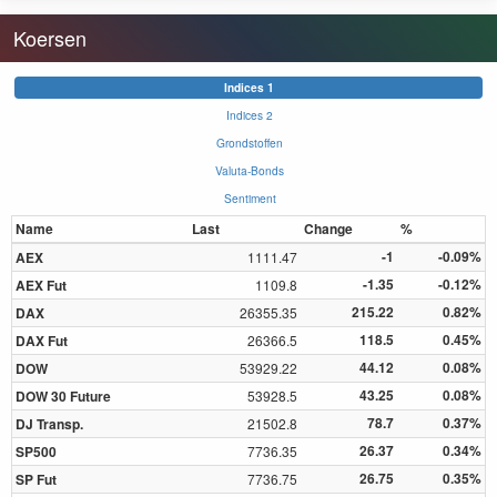
Koersen
Indices 1
Indices 2
Grondstoffen
Valuta-Bonds
Sentiment
Name
Last
Change
%
-1
-0.09%
AEX
1111.47
-1.35
-0.12%
AEX Fut
1109.8
215.22
0.82%
DAX
26355.35
118.5
0.45%
DAX Fut
26366.5
44.12
0.08%
DOW
53929.22
43.25
0.08%
DOW 30 Future
53928.5
78.7
0.37%
DJ Transp.
21502.8
26.37
0.34%
SP500
7736.35
26.75
0.35%
SP Fut
7736.75