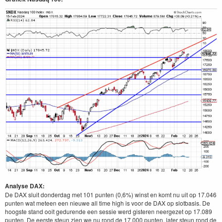
Analyse DAX:
De DAX sluit donderdag met 101 punten (0,6%) winst en komt nu uit op 17.046
punten wat meteen een nieuwe all time high is voor de DAX op slotbasis. De
hoogste stand ooit gedurende een sessie werd gisteren neergezet op 17.089
punten. De eerste steun zien we nu rond de 17.000 punten, later steun rond de