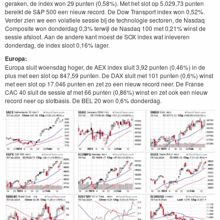
geraken, de index won 29 punten (0,58%). Met het slot op 5.029,73 punten
bereikt de S&P 500 een nieuw record. De Dow Transport index won 0,52%.
Verder zien we een volatiele sessie bij de technologie sectoren, de Nasdaq
Composite won donderdag 0,3% terwijl de Nasdaq 100 met 0,21% winst de
sessie afsloot. Aan de andere kant moest de SOX index wat inleveren
donderdag, de index sloot 0,16% lager.
Europa:
Europa sluit woensdag hoger, de AEX index sluit 3,92 punten (0,46%) in de
plus met een slot op 847,59 punten. De DAX sluit met 101 punten (0,6%) winst
met een slot op 17.046 punten en zet zo een nieuw record neer. De Franse
CAC 40 sluit de sessie af met 66 punten (0,86%) winst en zet ook een nieuw
record neer op slotbasis. De BEL 20 won 0,6% donderdag.