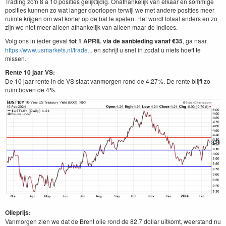
Trading zo'n 8 a 10 posities gelijktijdig. Onafhankelijk van elkaar en sommige
posities kunnen zo wat langer doorlopen terwijl we met andere posities meer
ruimte krijgen om wat korter op de bal te spelen. Het wordt totaal anders en zo
zijn we niet meer alleen afhankelijk van alleen maar de indices.
Volg ons in ieder geval
tot 1 APRIL via de aanbieding vanaf €35
, ga naar
https://www.usmarkets.nl/trade...
en schrijf u snel in zodat u niets hoeft te
missen.
Rente 10 jaar VS:
De 10 jaar rente in de VS staat vanmorgen rond de 4,27%. De rente blijft zo
ruim boven de 4%.
Olieprijs:
Vanmorgen zien we dat de Brent olie rond de 82,7 dollar uitkomt, weerstand nu