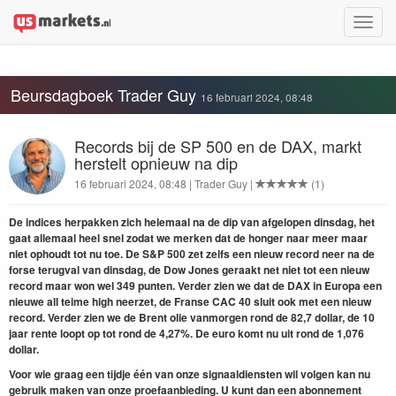
Toggle
naviga
Beursdagboek Trader Guy
16 februari 2024, 08:48
Records bij de SP 500 en de DAX, markt
herstelt opnieuw na dip
16 februari 2024, 08:48 | Trader Guy |
(1)
De indices herpakken zich helemaal na de dip van afgelopen dinsdag, het
gaat allemaal heel snel zodat we merken dat de honger naar meer maar
niet ophoudt tot nu toe. De S&P 500 zet zelfs een nieuw record neer na de
forse terugval van dinsdag, de Dow Jones geraakt net niet tot een nieuw
record maar won wel 349 punten. Verder zien we dat de DAX in Europa een
nieuwe all teime high neerzet, de Franse CAC 40 sluit ook met een nieuw
record. Verder zien we de Brent olie vanmorgen rond de 82,7 dollar, de 10
jaar rente loopt op tot rond de 4,27%. De euro komt nu uit rond de 1,076
dollar.
Voor wie graag een tijdje één van onze signaaldiensten wil volgen kan nu
gebruik maken van onze proefaanbieding. U kunt dan een abonnement