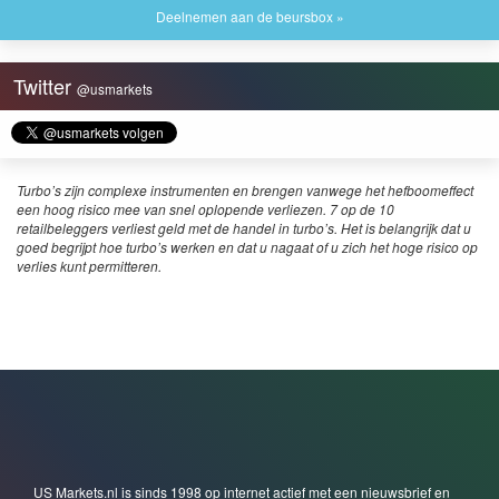
Deelnemen aan de beursbox »
Twitter
@usmarkets
Turbo’s zijn complexe instrumenten en brengen vanwege het hefboomeffect
een hoog risico mee van snel oplopende verliezen. 7 op de 10
retailbeleggers verliest geld met de handel in turbo’s. Het is belangrijk dat u
goed begrijpt hoe turbo’s werken en dat u nagaat of u zich het hoge risico op
verlies kunt permitteren.
US Markets.nl is sinds 1998 op internet actief met een nieuwsbrief en