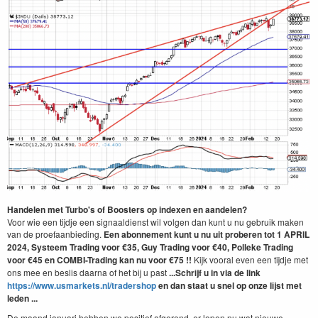
Handelen met Turbo's of Boosters op indexen en aandelen?
Voor wie een tijdje een signaaldienst wil volgen dan kunt u nu gebruik maken
van de proefaanbieding.
Een abonnement kunt u nu uit proberen tot 1 APRIL
2024, Systeem Trading
voor €35, Guy Trading voor €40,
Polleke Trading
voor €45 en COMBI-Trading kan nu voor €75 !!
Kijk vooral even een tijdje met
ons mee en beslis daarna of het bij u past
...Schrijf u in via de link
https://www.usmarkets.nl/tradershop
en dan staat u snel op onze lijst met
leden ...
De maand januari hebben we positief afgerond, er lopen nu wat nieuwe