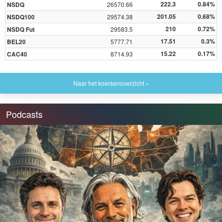
222.3
0.84%
NSDQ
26570.66
201.05
0.68%
NSDQ100
29574.38
210
0.72%
NSDQ Fut
29583.5
17.51
0.3%
BEL20
5777.71
15.22
0.17%
CAC40
8714.93
Naar het koersenoverzicht »
Podcasts