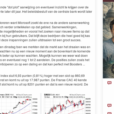
mde "dot plot" aanwijzing om eventueel inzicht te krijgen over de
e later dit jaar. Het beleidsbesluit van de centrale bank wordt later
floreren want Microsoft zoekt de ene na de andere samenwerking
zich verder ontwikkelen op dat gebied. Samenwerkingen,
 de mogelijkheden en vooral het zoeken naar nieuwe items op dat
 bij hun gebruikers. Dat blijft deze bedrijven die heel goed bij kas
 al deze inspanningen zullen uitdraaien tot een groot succes.
ten dinsdag toen we merkten dat de markt aan het draaien was en
e wachten nu op een nieuw moment aan de bovenkant de komende
k beter op kunnen wachten. Mogelijk kunnen we weer wat doen
 en eventueel nog 1 tot 2 aandelen. De posities zullen zoals het
anticiperen zo op een daling en dat kan perfect met Boosters ...
 index sluit 6,93 punten (0,81%) hoger met een slot op 860,69
inst en komt nu uit op 17.987 punten. De Franse CAC 40 kende
 slot komt nu uit op 8201 punten en dat is een nieuw record. De