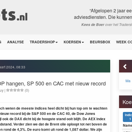
“Afgelopen 2 jaar e
adviesdiensten. Die kunnen z
over het Trader
Kees de Boer
G
ANALYSE
TRADERSHOP
KOERSEN
BEURSBOX
WEEK C
art 2024, 08:33
Ma
TOP hangen, SP 500 en CAC met nieuw record
uy |
(0)
Koe
h weten de meeste indices heel dicht bij hun top om te wachten
 nieuw record bij de S&P 500 en de CAC 40, de Dow Jones
Indi
ijl ook de DAX dicht bij de hoogste stand ooit blijft. De AEX index
1
dstand. Verder zien we dat de Brent olie oploopt tot net boven de
Nam
n rond de 4,3%. De euro komt uit rond de 1,087 dollar. We zijn