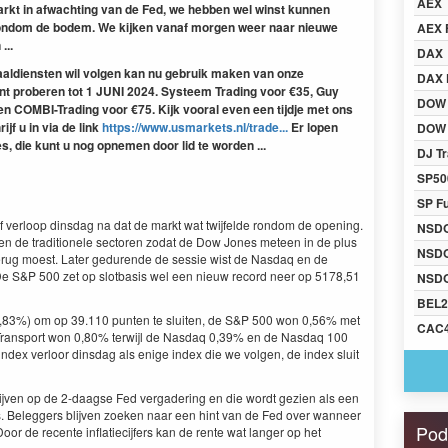
AEX
markt in afwachting van de Fed, we hebben wel winst kunnen
ondom de bodem. We kijken vanaf morgen weer naar nieuwe
AEX 
...
DAX
naaldiensten wil volgen kan nu gebruik maken van onze
DAX 
t proberen tot 1 JUNI 2024. Systeem Trading voor €35, Guy
DOW
en COMBI-Trading voor €75. Kijk vooral even een tijdje met ons
ijf u in via de link
https://www.usmarkets.nl/trade...
Er lopen
DOW 
, die kunt u nog opnemen door lid te worden ...
DJ Tr
SP50
SP F
ief verloop dinsdag na dat de markt wat twijfelde rondom de opening.
NSD
en de traditionele sectoren zodat de Dow Jones meteen in de plus
NSD
terug moest. Later gedurende de sessie wist de Nasdaq en de
De S&P 500 zet op slotbasis wel een nieuw record neer op 5178,51
NSDQ
BEL2
0,83%) om op 39.110 punten te sluiten, de S&P 500 won 0,56% met
CAC
 Transport won 0,80% terwijl de Nasdaq 0,39% en de Nasdaq 100
ndex verloor dinsdag als enige index die we volgen, de index sluit
ijven op de 2-daagse Fed vergadering en die wordt gezien als een
s. Beleggers blijven zoeken naar een hint van de Fed over wanneer
Pod
oor de recente inflatiecijfers kan de rente wat langer op het