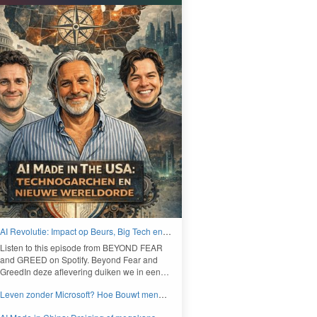
AI Revolutie: Impact op Beurs, Big Tech en
Nieuwe Wereldorde - BEYOND FEAR and
Lis­ten to this episode from
BEYOND
FEAR
GREED
and
GREED
on Spo­ti­fy. Beyond Fear and
Greed­In deze aflev­er­ing duiken we in een…
Leven zonder Microsoft? Hoe Bouwt men
aan een onafhankelijk digitaal Europa -