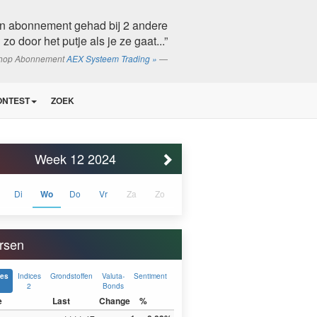
en abonnement gehad bij 2 andere
o door het putje als je ze gaat...”
shop Abonnement
AEX Systeem Trading »
ONTEST
ZOEK
Week 12 2024
Di
Wo
Do
Vr
Za
Zo
rsen
Indices
Grondstoffen
Valuta-
Sentiment
ces
2
Bonds
e
Last
Change
%