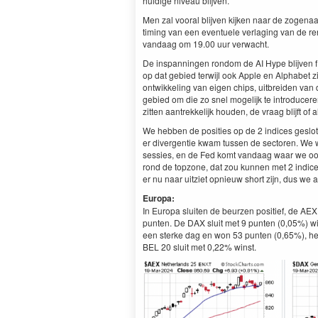
huidige niveau blijven.
Men zal vooral blijven kijken naar de zogenaa
timing van een eventuele verlaging van de rent
vandaag om 19.00 uur verwacht.
De inspanningen rondom de AI Hype blijven 
op dat gebied terwijl ook Apple en Alphabet 
ontwikkeling van eigen chips, uitbreiden van
gebied om die zo snel mogelijk te introduceren
zitten aantrekkelijk houden, de vraag blijft of
We hebben de posities op de 2 indices geslo
er divergentie kwam tussen de sectoren. W
sessies, en de Fed komt vandaag waar we oo
rond de topzone, dat zou kunnen met 2 indices
er nu naar uitziet opnieuw short zijn, dus we 
Europa:
In Europa sluiten de beurzen positief, de AEX
punten. De DAX sluit met 9 punten (0,05%) w
een sterke dag en won 53 punten (0,65%), het
BEL 20 sluit met 0,22% winst.