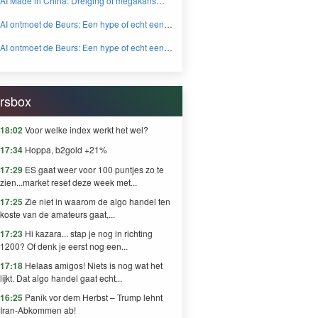
AI Made in China: Dreiging of megakans
BEYOND FEAR and GREED
voor beleggers? - BEYOND FEAR and
AI ontmoet de Beurs: Een hype of echt een
GREED
knaller DEEL 2 - BEYOND FEAR and
AI ontmoet de Beurs: Een hype of echt een
GREED
knaller DEEL 1 - BEYOND FEAR and
GREED
rsbox
18:02
Voor welke index werkt het wel?
17:34
Hoppa, b2gold +21%
17:29
ES gaat weer voor 100 puntjes zo te
zien...market reset deze week met...
17:25
Zie niet in waarom de algo handel ten
koste van de amateurs gaat,...
17:23
Hi kazara... stap je nog in richting
1200? Of denk je eerst nog een...
17:18
Helaas amigos! Niets is nog wat het
lijkt. Dat algo handel gaat echt...
16:25
Panik vor dem Herbst – Trump lehnt
Iran-Abkommen ab!