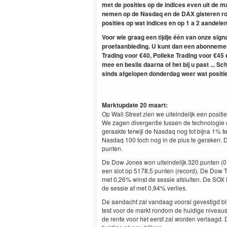
met de posities op de indices even uit de 
nemen op de Nasdaq en de DAX gisteren r
posities op wat indices en op 1 a 2 aandelen 
Voor wie graag een tijdje één van onze sig
proefaanbieding. U kunt dan een abonnemen
Trading voor €40, Polleke Trading voor €45 
mee en beslis daarna of het bij u past ... Schr
sinds afgelopen donderdag weer wat posities
Marktupdate 20 maart:
Op Wall Street zien we uiteindelijk een posit
We zagen divergentie tussen de technologie 
geraakte terwijl de Nasdaq nog tot bijna 1% 
Nasdaq 100 toch nog in de plus te geraken. 
punten.
De Dow Jones won uiteindelijk 320 punten (
een slot op 5178,5 punten (record). De Dow
met 0,26% winst de sessie afsluiten. De SOX i
de sessie af met 0,94% verlies.
De aandacht zal vandaag vooral gevestigd bl
test voor de markt rondom de huidige niveau
de rente voor het eerst zal worden verlaagd. D