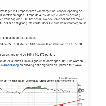
iets lager, in Europa zien we vanmorgen net voor de opening de
 VS komt vanmorgen uit rond de 4,3%, de rente loopt nu gestaag
men vandaag om 19:00 het besluit over de rente bekend zal maken.
5 dollar en stijgt nog iets verder door. De euro komt vanmorgen uit
mt nu uit op 860,69 punten.
nd de 855, 850, 845 en 840 punten, later steun rond de 837-838
r weerstand rond de 865, 870, 875 punten.
p de AEX index. Om de signalen te ontvangen kunt u lid worden.
.nl/tradershop
en ontvang onze signalen en updates
tot 1 JUNI ...