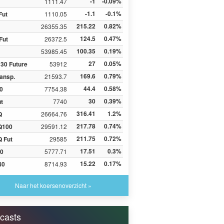
-1
-0.09%
1111.47
-1.1
-0.1%
Fut
1110.05
215.22
0.82%
26355.35
124.5
0.47%
Fut
26372.5
100.35
0.19%
53985.45
27
0.05%
30 Future
53912
169.6
0.79%
ansp.
21593.7
44.4
0.58%
0
7754.38
30
0.39%
ut
7740
316.41
1.2%
Q
26664.76
217.78
0.74%
Q100
29591.12
211.75
0.72%
 Fut
29585
17.51
0.3%
0
5777.71
15.22
0.17%
40
8714.93
Naar het koersenoverzicht »
casts