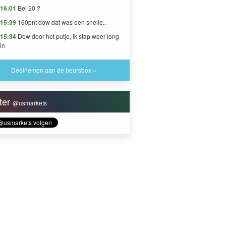
16:01
Bel 20 ?
15:39
160pnt dow dat was een snelle..
15:34
Dow door het putje, ik stap weer long
in
Deelnemen aan de beursbox »
tter
@usmarkets