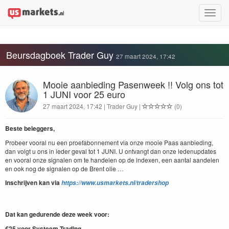
Toggle
naviga
Beursdagboek Trader Guy
27 maart 2024, 17:42
Mooie aanbieding Pasenweek !! Volg ons tot
1 JUNI voor 25 euro
27 maart 2024, 17:42 | Trader Guy |
(0)
Beste beleg­gers,
Probeer vooral nu een proe­fabon­nement via onze mooie Paas aan­bied­ing,
dan vol­gt u ons in ieder geval tot
1
JUNI
. U ont­vangt dan onze lede­nup­dates
en vooral onze sig­nalen om te han­de­len op de index­en, een aan­tal aan­de­len
en ook nog de sig­nalen op de Brent olie …
Inschri­jven kan via
https://​www​.usmar​kets​.nl/​t​r​a​d​e​rshop
Dat kan gedurende deze week voor:
€
25
voor Sys­teem Trad­ing