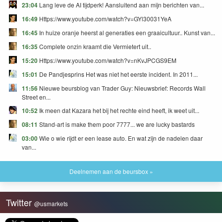
23:04
Lang leve de AI tijdperk! Aansluitend aan mijn berichten van...
16:49
Https://www.youtube.com/watch?v=GYl30031YeA
16:45
In huize oranje heerst al generaties een graaicultuur.. Kunst van...
16:35
Complete onzin kraamt die Vermietert uit..
15:20
Https://www.youtube.com/watch?v=nKvJPCGS9EM
15:01
De Pandjesprins Het was niet het eerste incident. In 2011...
11:56
Nieuwe beursblog van Trader Guy: Nieuwsbrief: Records Wall
Street en...
10:52
Ik meen dat Kazara het bij het rechte eind heeft, ik weet uit...
08:11
Stand-art is make them poor 7777... we are lucky bastards
03:00
Wie o wie rijdt er een lease auto. En wat zijn de nadelen daar
van...
Deelnemen aan de beursbox »
Twitter
@usmarkets