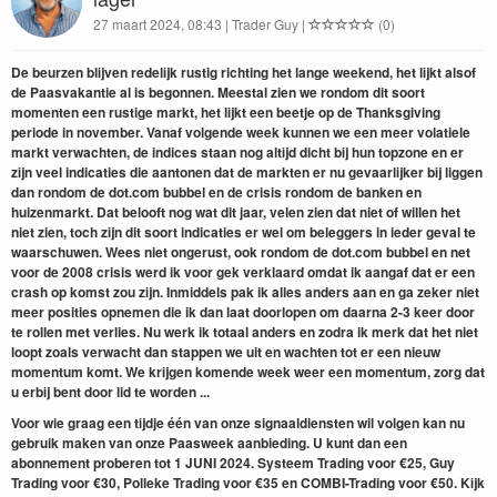
27 maart 2024, 08:43 | Trader Guy |
(0)
De beurzen blijven redelijk rustig richting het lange weekend, het lijkt alsof
de Paasvakantie al is begonnen. Meestal zien we rondom dit soort
momenten een rustige markt, het lijkt een beetje op de Thanksgiving
periode in november. Vanaf volgende week kunnen we een meer volatiele
markt verwachten, de indices staan nog altijd dicht bij hun topzone en er
zijn veel indicaties die aantonen dat de markten er nu gevaarlijker bij liggen
dan rondom de dot.com bubbel en de crisis rondom de banken en
huizenmarkt. Dat belooft nog wat dit jaar, velen zien dat niet of willen het
niet zien, toch zijn dit soort indicaties er wel om beleggers in ieder geval te
waarschuwen. Wees niet ongerust, ook rondom de dot.com bubbel en net
voor de 2008 crisis werd ik voor gek verklaard omdat ik aangaf dat er een
crash op komst zou zijn. Inmiddels pak ik alles anders aan en ga zeker niet
meer posities opnemen die ik dan laat doorlopen om daarna 2-3 keer door
te rollen met verlies. Nu werk ik totaal anders en zodra ik merk dat het niet
loopt zoals verwacht dan stappen we uit en wachten tot er een nieuw
momentum komt. We krijgen komende week weer een momentum, zorg dat
u erbij bent door lid te worden ...
Voor wie graag een tijdje één van onze signaaldiensten wil volgen kan nu
gebruik maken van onze Paasweek aanbieding. U kunt dan een
abonnement proberen tot 1 JUNI 2024. Systeem Trading voor €25, Guy
Trading voor €30, Polleke Trading voor €35 en COMBI-Trading voor €50. Kijk