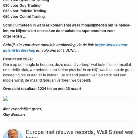
€
30
voor Guy Trad­ing)
€
35
voor Polleke Trad­ing
€
50
voor Com­bi Trading
Schri­jf u meteen in want er komen snel weer mogelijkhe­den om te han­de­
len, we bli­jven alert en zoeken de mooiste instap­mo­menten voor
onze leden …
Schri­jf u in voor deze spe­ciale aan­bied­ing via de link
https://​www​.usmar​
kets​.nl/​t​r​a​d​e​rshop
en volg ons tot
1
JUNI
…
Resul­tat­en
2024
:
Om u op de hoogte te houden, deze maand ver­loopt wat betre­ft onze resul­tat­
en redelijk vlak, we behalen een kleine plus het is en bli­jft wacht­en op de grote
beweg­ing die er aan zit te komen. De maand jan­u­ari ver­liep sterk met een
mooie winst, de maand feb­ru­ari ver­loren we beperkt.
Overzicht resul­taat
2024
tot en met
25
maart:
Met vrien­delijke groet,
Guy Boscart
Europa met nieuwe records, Wall Street wat
lager