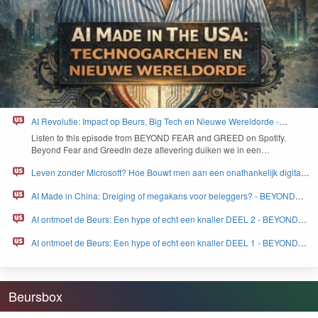
AI Revolutie: Impact op Beurs, Big Tech en Nieuwe Wereldorde -
BEYOND FEAR and GREED
Lis­ten to this episode from
BEYOND
FEAR
and
GREED
on Spo­ti­fy.
Beyond Fear and Greed­In deze aflev­er­ing duiken we in een…
Leven zonder Microsoft? Hoe Bouwt men aan een onafhankelijk digitaal
Europa - BEYOND FEAR and GREED
AI Made in China: Dreiging of megakans voor beleggers? - BEYOND
FEAR and GREED
AI ontmoet de Beurs: Een hype of echt een knaller DEEL 2 - BEYOND
FEAR and GREED
AI ontmoet de Beurs: Een hype of echt een knaller DEEL 1 - BEYOND
FEAR and GREED
Beursbox