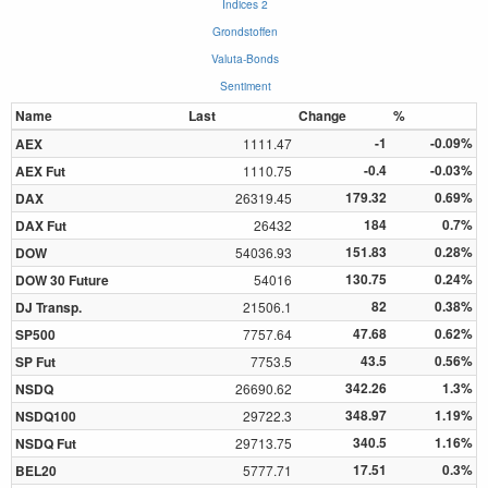
Indices 2
Grondstoffen
Valuta-Bonds
Sentiment
Name
Last
Change
%
-1
-0.09%
AEX
1111.47
-0.4
-0.03%
AEX Fut
1110.75
179.32
0.69%
DAX
26319.45
184
0.7%
DAX Fut
26432
151.83
0.28%
DOW
54036.93
130.75
0.24%
DOW 30 Future
54016
82
0.38%
DJ Transp.
21506.1
47.68
0.62%
SP500
7757.64
43.5
0.56%
SP Fut
7753.5
342.26
1.3%
NSDQ
26690.62
348.97
1.19%
NSDQ100
29722.3
340.5
1.16%
NSDQ Fut
29713.75
17.51
0.3%
BEL20
5777.71