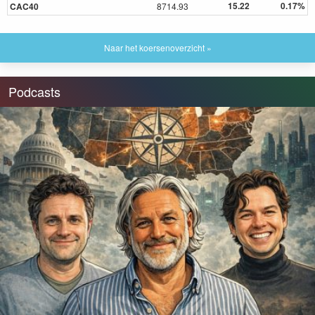
15.22
0.17%
CAC40
8714.93
Naar het koersenoverzicht »
Podcasts