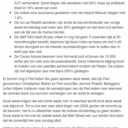
DJT verhandeld. Eerst stegen die aandelen met 50% maar op slotbasis
bleef er 16% winst van over.
De orders voor duurzame goederen over de maand februari stegen met
1,4%.
De run op Reddit-aandelen zijn sinds de beursintroductie van vorige
week donderdag met meer dan 30% gestegen en dat doet ons denken
aan de tijd van de meme-handel.
De S&P 500 heeft dit jaar, ofwel in nog net geen 3 maanden tijd al 20
recordhoogtes bereikt, daarmee ligt deze index op koers als het in dit
tempo doorgaat om de meeste recordsluitingen neer te zetten dan in
welk jaar dan ook.
De Cacao futures kwamen voor het eerst ooit uit boven de 10.000
dollar per ton vlak voor de paasvakantie. Deze historische stijging komt
te midden van een jaarlijks aanbod tekort rondom de Pasen. De prijzen
zijn het afgelopen jaar met bijna 250% gestegen.
Er komen nog 2 Fed leden die gaan spreken deze week, dat zijn Fed-
gouverneur Christopher Waller en Fed-voorzitter Jerome Powell. Beleggers
zullen blijven luisteren naar de aanwijzingen van de Fed-leden over wanneer
de centrale bank zou kunnen overwegen om de rente te verlagen.
Deze week krijgen we een korte week, het 1e kwartaal wordt eind deze week
ook afgerond. Tot nu toe een zeer sterk begin van 2024 gezien de records op
de beurzen, het is nu afwachten waar de indices donderdag op gaan sluiten.
Deze week is het ook de laatste week dat Wall Street een uur eerder sluit door
dat de zomertijd hier pas zondag start.
Vrijdag zijn alle beurzen dus dicht, maandag 2e Pasen zal Europa ook nog