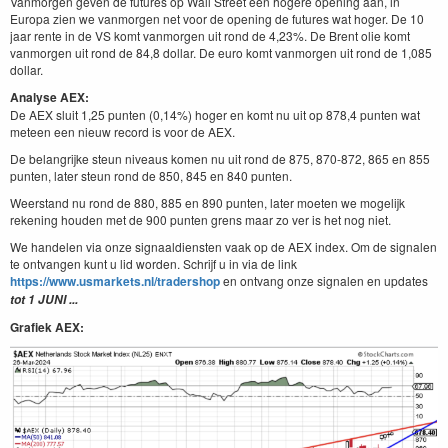
Vanmorgen geven de futures op Wall Street een hogere opening aan, in
Europa zien we vanmorgen net voor de opening de futures wat hoger. De 10
jaar rente in de VS komt vanmorgen uit rond de 4,23%. De Brent olie komt
vanmorgen uit rond de 84,8 dollar. De euro komt vanmorgen uit rond de 1,085
dollar.
Analyse AEX:
De AEX sluit 1,25 punten (0,14%) hoger en komt nu uit op 878,4 punten wat
meteen een nieuw record is voor de AEX.
De belangrijke steun niveaus komen nu uit rond de 875, 870-872, 865 en 855
punten, later steun rond de 850, 845 en 840 punten.
Weerstand nu rond de 880, 885 en 890 punten, later moeten we mogelijk
rekening houden met de 900 punten grens maar zo ver is het nog niet.
We handelen via onze signaaldiensten vaak op de AEX index. Om de signalen
te ontvangen kunt u lid worden. Schrijf u in via de link
https://www.usmarkets.nl/tradershop
en ontvang onze signalen en updates
tot 1 JUNI ...
Grafiek AEX: