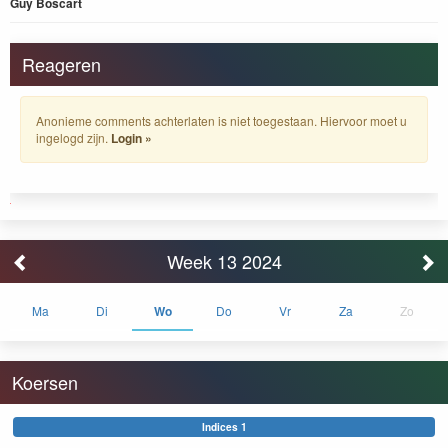
Guy Boscart
Reageren
Anonieme comments achterlaten is niet toegestaan. Hiervoor moet u
ingelogd zijn.
Login »
Week 13 2024
Ma
Di
Wo
Do
Vr
Za
Zo
Koersen
Indices 1