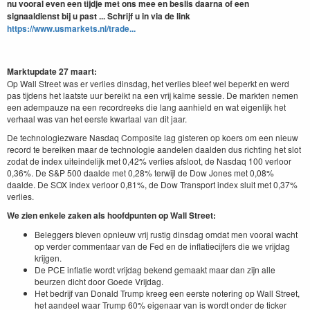
nu vooral even een tijdje met ons mee en beslis daarna of een
signaaldienst bij u past ... Schrijf u in via de link
https://www.usmarkets.nl/trade...
Marktupdate 27 maart:
Op Wall Street was er verlies dinsdag, het verlies bleef wel beperkt en werd
pas tijdens het laatste uur bereikt na een vrij kalme sessie. De markten nemen
een adempauze na een recordreeks die lang aanhield en wat eigenlijk het
verhaal was van het eerste kwartaal van dit jaar.
De technologiezware Nasdaq Composite lag gisteren op koers om een nieuw
record te bereiken maar de technologie aandelen daalden dus richting het slot
zodat de index uiteindelijk met 0,42% verlies afsloot, de Nasdaq 100 verloor
0,36%. De S&P 500 daalde met 0,28% terwijl de Dow Jones met 0,08%
daalde. De SOX index verloor 0,81%, de Dow Transport index sluit met 0,37%
verlies.
We zien enkele zaken als hoofdpunten op Wall Street:
Beleggers bleven opnieuw vrij rustig dinsdag omdat men vooral wacht
op verder commentaar van de Fed en de inflatiecijfers die we vrijdag
krijgen.
De PCE inflatie wordt vrijdag bekend gemaakt maar dan zijn alle
beurzen dicht door Goede Vrijdag.
Het bedrijf van Donald Trump kreeg een eerste notering op Wall Street,
het aandeel waar Trump 60% eigenaar van is wordt onder de ticker