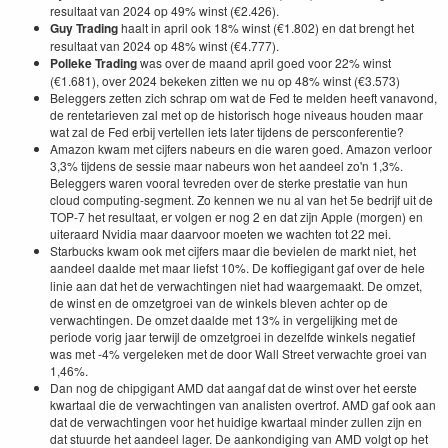
resultaat van 2024 op 49% winst (€2.426).
Guy Trading
haalt in april ook 18% winst (€1.802) en dat brengt het
resultaat van 2024 op 48% winst (€4.777).
Polleke Trading
was over de maand april goed voor 22% winst
(€1.681), over 2024 bekeken zitten we nu op 48% winst (€3.573)
Beleggers zetten zich schrap om wat de Fed te melden heeft vanavond,
de rentetarieven zal met op de historisch hoge niveaus houden maar
wat zal de Fed erbij vertellen iets later tijdens de persconferentie?
Amazon kwam met cijfers nabeurs en die waren goed. Amazon verloor
3,3% tijdens de sessie maar nabeurs won het aandeel zo'n 1,3%.
Beleggers waren vooral tevreden over de sterke prestatie van hun
cloud computing-segment. Zo kennen we nu al van het 5e bedrijf uit de
TOP-7 het resultaat, er volgen er nog 2 en dat zijn Apple (morgen) en
uiteraard Nvidia maar daarvoor moeten we wachten tot 22 mei.
Starbucks kwam ook met cijfers maar die bevielen de markt niet, het
aandeel daalde met maar liefst
10%. De koffiegigant gaf over de hele
linie aan dat het de verwachtingen niet had waargemaakt. De omzet,
de winst en de omzetgroei van de winkels bleven achter op de
verwachtingen. De omzet daalde met 13% in vergelijking met de
periode vorig jaar terwijl de omzetgroei in dezelfde winkels negatief
was met -4% vergeleken met de door Wall Street verwachte groei van
1,46%.
Dan nog de chipgigant AMD dat aangaf dat de winst over het eerste
kwartaal die de verwachtingen van analisten overtrof. AMD gaf ook aan
dat de verwachtingen voor het huidige kwartaal minder zullen zijn en
dat stuurde het aandeel lager. De aankondiging van AMD volgt op het