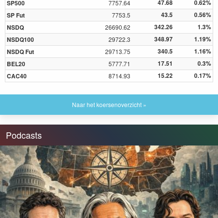
47.68
0.62%
SP500
7757.64
43.5
0.56%
SP Fut
7753.5
342.26
1.3%
NSDQ
26690.62
348.97
1.19%
NSDQ100
29722.3
340.5
1.16%
NSDQ Fut
29713.75
17.51
0.3%
BEL20
5777.71
15.22
0.17%
CAC40
8714.93
Naar het koersenoverzicht »
Podcasts