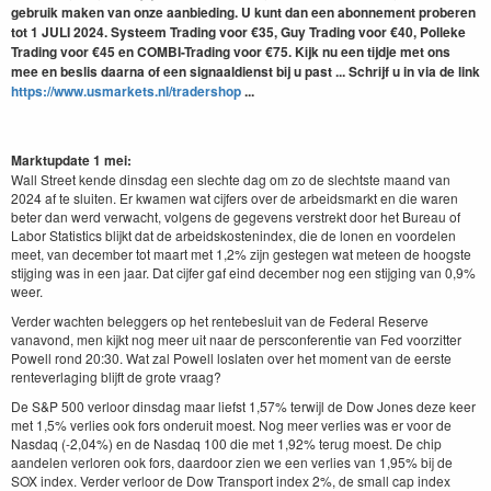
gebruik maken van onze aanbieding. U kunt dan een abonnement proberen
tot 1 JULI 2024. Systeem Trading voor €35, Guy Trading voor €40, Polleke
Trading voor €45 en COMBI-Trading voor €75. Kijk nu een tijdje met ons
mee en beslis daarna of een signaaldienst bij u past ... Schrijf u in via de link
https://www.usmarkets.nl/tradershop
...
Marktupdate 1 mei:
Wall Street kende dinsdag een slechte dag om zo de slechtste maand van
2024 af te sluiten. Er kwamen wat cijfers over de arbeidsmarkt en die waren
beter dan werd verwacht, volgens de gegevens verstrekt door het Bureau of
Labor Statistics blijkt dat de arbeidskostenindex, die de lonen en voordelen
meet, van december tot maart met 1,2% zijn gestegen wat meteen de hoogste
stijging was in een jaar. Dat cijfer gaf eind december nog een stijging van 0,9%
weer.
Verder wachten beleggers op het rentebesluit van de Federal Reserve
vanavond, men kijkt nog meer uit naar de persconferentie van Fed voorzitter
Powell rond 20:30. Wat zal Powell loslaten over het moment van de eerste
renteverlaging blijft de grote vraag?
De S&P 500 verloor dinsdag maar liefst 1,57% terwijl de Dow Jones deze keer
met 1,5% verlies ook fors onderuit moest. Nog meer verlies was er voor de
Nasdaq (-2,04%) en de Nasdaq 100 die met 1,92% terug moest. De chip
aandelen verloren ook fors, daardoor zien we een verlies van 1,95% bij de
SOX index. Verder verloor de Dow Transport index 2%, de small cap index