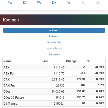
Ma
Di
Wo
Do
Vr
Za
Zo
Koersen
Indices 1
Indices 2
Grondstoffen
Valuta-Bonds
Sentiment
Name
Last
Change
%
-1
-0.09%
AEX
1111.47
-0.4
-0.03%
AEX Fut
1110.75
179.32
0.69%
DAX
26319.45
184
0.7%
DAX Fut
26432
151.83
0.28%
DOW
54036.93
130.75
0.24%
DOW 30 Future
54016
82
0.38%
DJ Transp.
21506.1