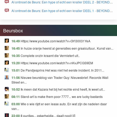
AI ontmoet de Beurs: Een hype of echt een knaller DEEL 2 - BEYOND
FEAR and GREED
AI ontmoet de Beurs: Een hype of echt een knaller DEEL 1 - BEYOND
FEAR and GREED
Beursbox
16:49
Https://www.youtube.com/watch?v=GYl30031YeA
16:45
In huize oranje heerst al generaties een graaicultuur.. Kunst van...
16:35
Complete onzin kraamt die Vermietert uit..
15:20
Https://www.youtube.com/watch?v=nKvJPCGS9EM
15:01
De Pandjesprins Het was niet het eerste incident. In 2011...
11:56
Nieuwe beursblog van Trader Guy: Nieuwsbrief: Records Wall
Street en...
10:52
Ik meen dat Kazara het bij het rechte eind heeft, ik weet uit...
08:11
Stand-art is make them poor 7777... we are lucky bastards
03:00
Wie o wie rijdt er een lease auto. En wat zijn de nadelen daar
van...
22:00
8 puntjes... zekerheidje... daalt nooit 🤣