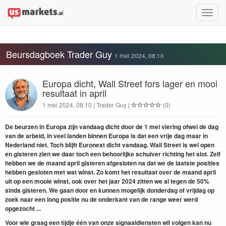
Toggle
naviga
Beursdagboek Trader Guy
1 mei 2024, 08:10
Europa dicht, Wall Street fors lager en mooi
resultaat in april
1 mei 2024, 08:10 | Trader Guy |
(0)
De beurzen in Europa zijn vandaag dicht door de 1 mei viering ofwel de dag
van de arbeid, in veel landen binnen Europa is dat een vrije dag maar in
Nederland niet. Toch blijft Euronext dicht vandaag. Wall Street is wel open
en gisteren zien we daar toch een behoorlijke schuiver richting het slot. Zelf
hebben we de maand april gisteren afgesloten na dat we de laatste posities
hebben gesloten met wat winst. Zo komt het resultaat over de maand april
uit op een mooie winst, ook over het jaar 2024 zitten we al tegen de 50%
sinds gisteren. We gaan door en kunnen mogelijk donderdag of vrijdag op
zoek naar een long positie nu de onderkant van de range weer werd
opgezocht ...
Voor wie graag een tijdje één van onze signaaldiensten wil volgen kan nu