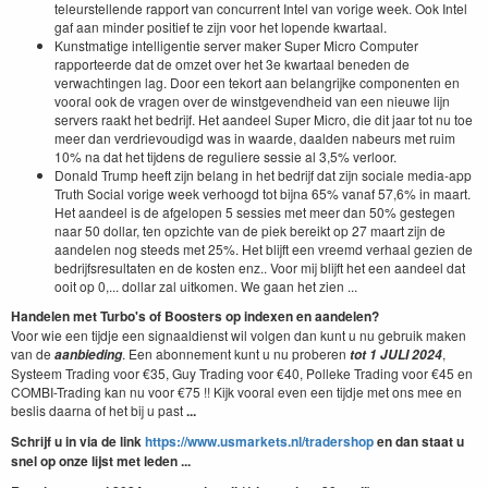
teleurstellende rapport van concurrent Intel van vorige week. Ook Intel
gaf aan minder positief te zijn voor het lopende kwartaal.
Kunstmatige intelligentie server maker Super Micro Computer
rapporteerde dat de omzet over het 3e kwartaal beneden de
verwachtingen lag. Door een tekort aan belangrijke componenten en
vooral ook de vragen over de winstgevendheid van een nieuwe lijn
servers raakt het bedrijf. Het aandeel Super Micro, die dit jaar tot nu toe
meer dan verdrievoudigd was in waarde, daalden nabeurs met ruim
10% na dat het tijdens de reguliere sessie al 3,5% verloor.
Donald Trump heeft zijn belang in het bedrijf dat zijn sociale media-app
Truth Social vorige week verhoogd tot bijna 65% vanaf 57,6% in maart.
Het aandeel is de afgelopen 5 sessies met meer dan 50% gestegen
naar 50 dollar, ten opzichte van de piek bereikt op 27 maart zijn de
aandelen nog steeds met 25%. Het blijft een vreemd verhaal gezien de
bedrijfsresultaten en de kosten enz.. Voor mij blijft het een aandeel dat
ooit op 0,... dollar zal uitkomen. We gaan het zien ...
Handelen met Turbo's of Boosters op indexen en aandelen?
Voor wie een tijdje een signaaldienst wil volgen dan kunt u nu gebruik maken
van de
. Een abonnement kunt u nu proberen
,
aanbieding
tot 1 JULI 2024
Systeem Trading voor €35, Guy Trading voor €40, Polleke Trading voor €45 en
COMBI-Trading kan nu voor €75 !! Kijk vooral even een tijdje met ons mee en
beslis daarna of het bij u past
...
Schrijf u in via de link
https://www.usmarkets.nl/tradershop
en dan staat u
snel op onze lijst met leden ...