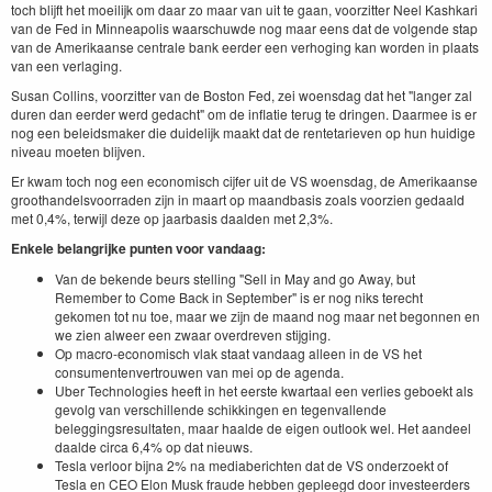
toch blijft het moeilijk om daar zo maar van uit te gaan, voorzitter Neel Kashkari
van de Fed in Minneapolis waarschuwde nog maar eens dat de volgende stap
van de Amerikaanse centrale bank eerder een verhoging kan worden in plaats
van een verlaging.
Susan Collins, voorzitter van de Boston Fed, zei woensdag dat het "langer zal
duren dan eerder werd gedacht" om de inflatie terug te dringen. Daarmee is er
nog een beleidsmaker die duidelijk maakt dat de rentetarieven op hun huidige
niveau moeten blijven.
Er kwam toch nog een economisch cijfer uit de VS woensdag, de Amerikaanse
groothandelsvoorraden zijn in maart op maandbasis zoals voorzien gedaald
met 0,4%, terwijl deze op jaarbasis daalden met 2,3%.
Enkele belangrijke punten voor vandaag:
Van de bekende beurs stelling "Sell in May and go Away, but
Remember to Come Back in September" is er nog niks terecht
gekomen tot nu toe, maar we zijn de maand nog maar net begonnen en
we zien alweer een zwaar overdreven stijging.
Op macro-economisch vlak staat vandaag alleen in de VS het
consumentenvertrouwen van mei op de agenda.
Uber Technologies heeft in het eerste kwartaal een verlies geboekt als
gevolg van verschillende schikkingen en tegenvallende
beleggingsresultaten, maar haalde de eigen outlook wel. Het aandeel
daalde circa 6,4% op dat nieuws.
Tesla verloor bijna 2% na mediaberichten dat de VS onderzoekt of
Tesla en CEO Elon Musk fraude hebben gepleegd door investeerders