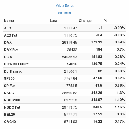
Valuta-Bonds
Sentiment
Name
Last
Change
%
-1
-0.09%
AEX
1111.47
-0.4
-0.03%
AEX Fut
1110.75
179.32
0.69%
DAX
26319.45
184
0.7%
DAX Fut
26432
151.83
0.28%
DOW
54036.93
130.75
0.24%
DOW 30 Future
54016
82
0.38%
DJ Transp.
21506.1
47.68
0.62%
SP500
7757.64
43.5
0.56%
SP Fut
7753.5
342.26
1.3%
NSDQ
26690.62
348.97
1.19%
NSDQ100
29722.3
340.5
1.16%
NSDQ Fut
29713.75
17.51
0.3%
BEL20
5777.71
15.22
0.17%
CAC40
8714.93