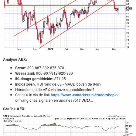
Analyse AEX:
Steun:
893-887-882-875-870
Weerstand:
900-907-912-920-930
50-daags gemiddelde:
871,25
Indicatoren:
RSI rond de 68 - MACD boven de 0-lijn
Handelen op de AEX via onze signaaldiensten?
Schrijf u in via de link
https://www.usmarkets.nl/tradershop
en
ontvang onze signalen en updates
tot 1 JULI ...
Grafiek AEX: