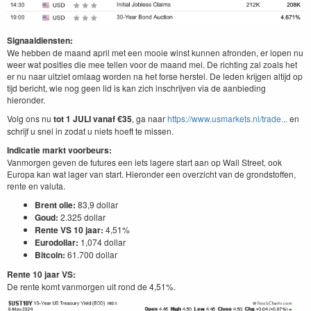
Signaaldiensten:
We hebben de maand april met een mooie winst kunnen afronden, er lopen nu
weer wat posities die mee tellen voor de maand mei. De richting zal zoals het
er nu naar uitziet omlaag worden na het forse herstel. De leden krijgen altijd op
tijd bericht, wie nog geen lid is kan zich inschrijven via de aanbieding
hieronder.
Volg ons nu
tot 1 JULI vanaf €35
, ga naar
https://www.usmarkets.nl/trade...
en
schrijf u snel in zodat u niets hoeft te missen.
Indicatie markt voorbeurs:
Vanmorgen geven de futures een iets lagere start aan op Wall Street, ook
Europa kan wat lager van start. Hieronder een overzicht van de grondstoffen,
rente en valuta.
Brent olie:
83,9 dollar
Goud:
2.325 dollar
Rente VS 10 jaar:
4,51%
Eurodollar:
1,074 dollar
Bitcoin:
61.700 dollar
Rente 10 jaar VS:
De rente komt vanmorgen uit rond de 4,51%.