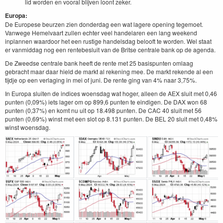
lid worden en vooral blijven loont zeker.
Europa:
De Europese beurzen zien donderdag een wat lagere opening tegemoet.
Vanwege Hemelvaart zullen echter veel handelaren een lang weekend
inplannen waardoor het een rustige handelsdag belooft te worden. Wel staat
er vanmiddag nog een rentebesluit van de Britse centrale bank op de agenda.
De Zweedse centrale bank heeft de rente met 25 basispunten omlaag
gebracht maar daar hield de markt al rekening mee. De markt rekende al een
tijdje op een verlaging in mei of juni. De rente ging van 4% naar 3,75%.
In Europa sluiten de indices woensdag wat hoger, alleen de AEX sluit met 0,46
punten (0,09%) iets lager om op 899,6 punten te eindigen. De DAX won 68
punten (0,37%) en komt nu uit op 18.498 punten. De CAC 40 sluit met 56
punten (0,69%) winst met een slot op 8.131 punten. De BEL 20 sluit met 0,48%
winst woensdag.