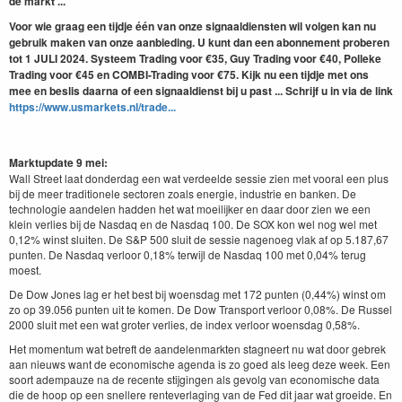
de markt ...
Voor wie graag een tijdje één van onze signaaldiensten wil volgen kan nu
gebruik maken van onze aanbieding. U kunt dan een abonnement proberen
tot 1 JULI 2024. Systeem Trading voor €35, Guy Trading voor €40, Polleke
Trading voor €45 en COMBI-Trading voor €75. Kijk nu een tijdje met ons
mee en beslis daarna of een signaaldienst bij u past ... Schrijf u in via de link
https://www.usmarkets.nl/trade...
Marktupdate 9 mei:
Wall Street laat donderdag een wat verdeelde sessie zien met vooral een plus
bij de meer traditionele sectoren zoals energie, industrie en banken. De
technologie aandelen hadden het wat moeilijker en daar door zien we een
klein verlies bij de Nasdaq en de Nasdaq 100. De SOX kon wel nog wel met
0,12% winst sluiten. De S&P 500 sluit de sessie nagenoeg vlak af op 5.187,67
punten. De Nasdaq verloor 0,18% terwijl de Nasdaq 100 met 0,04% terug
moest.
De Dow Jones lag er het best bij woensdag met 172 punten (0,44%) winst om
zo op 39.056 punten uit te komen. De Dow Transport verloor 0,08%. De Russel
2000 sluit met een wat groter verlies, de index verloor woensdag 0,58%.
Het momentum wat betreft de aandelenmarkten stagneert nu wat door gebrek
aan nieuws want de economische agenda is zo goed als leeg deze week. Een
soort adempauze na de recente stijgingen als gevolg van economische data
die de hoop op een snellere renteverlaging van de Fed dit jaar wat groeide. En