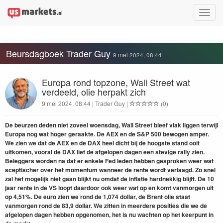
Toggle
naviga
Beursdagboek Trader Guy
9 mei 2024, 08:44
Europa rond topzone, Wall Street wat
verdeeld, olie herpakt zich
9 mei 2024, 08:44 | Trader Guy |
(0)
De beurzen deden niet zoveel woensdag, Wall Street bleef vlak liggen terwijl
Europa nog wat hoger geraakte. De AEX en de S&P 500 bewogen amper.
We zien we dat de AEX en de DAX heel dicht bij de hoogste stand ooit
uitkomen, vooral de DAX liet de afgelopen dagen een stevige rally zien.
Beleggers worden na dat er enkele Fed leden hebben gesproken weer wat
sceptischer over het momentum wanneer de rente wordt verlaagd. Zo snel
zal het mogelijk niet gaan blijkt nu omdat de inflatie hardnekkig blijft. De 10
jaar rente in de VS loopt daardoor ook weer wat op en komt vanmorgen uit
op 4,51%. De euro zien we rond de 1,074 dollar, de Brent olie staat
vanmorgen rond de 83,9 dollar. We zitten in meerdere posities die we de
afgelopen dagen hebben opgenomen, het is nu wachten op het keerpunt in