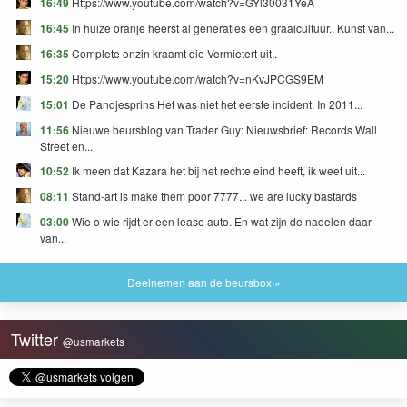
16:49
Https://www.youtube.com/watch?v=GYl30031YeA
16:45
In huize oranje heerst al generaties een graaicultuur.. Kunst van...
16:35
Complete onzin kraamt die Vermietert uit..
15:20
Https://www.youtube.com/watch?v=nKvJPCGS9EM
15:01
De Pandjesprins Het was niet het eerste incident. In 2011...
11:56
Nieuwe beursblog van Trader Guy: Nieuwsbrief: Records Wall
Street en...
10:52
Ik meen dat Kazara het bij het rechte eind heeft, ik weet uit...
08:11
Stand-art is make them poor 7777... we are lucky bastards
03:00
Wie o wie rijdt er een lease auto. En wat zijn de nadelen daar
van...
Deelnemen aan de beursbox »
Twitter
@usmarkets