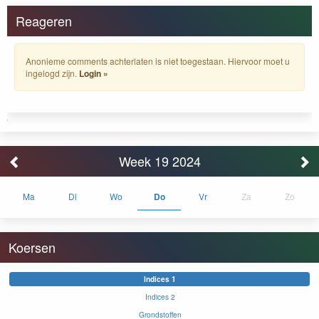
Reageren
Anonieme comments achterlaten is niet toegestaan. Hiervoor moet u
ingelogd zijn.
Login »
Week 19 2024
Ma
Di
Wo
Do
Vr
Za
Zo
Koersen
Indices 1
Indices 2
Grondstoffen