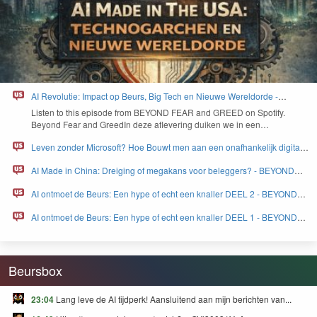
AI Revolutie: Impact op Beurs, Big Tech en Nieuwe Wereldorde -
BEYOND FEAR and GREED
Lis­ten to this episode from
BEYOND
FEAR
and
GREED
on Spo­ti­fy.
Beyond Fear and Greed­In deze aflev­er­ing duiken we in een…
Leven zonder Microsoft? Hoe Bouwt men aan een onafhankelijk digitaal
Europa - BEYOND FEAR and GREED
AI Made in China: Dreiging of megakans voor beleggers? - BEYOND
FEAR and GREED
AI ontmoet de Beurs: Een hype of echt een knaller DEEL 2 - BEYOND
FEAR and GREED
AI ontmoet de Beurs: Een hype of echt een knaller DEEL 1 - BEYOND
FEAR and GREED
Beursbox
23:04
Lang leve de AI tijdperk! Aansluitend aan mijn berichten van...