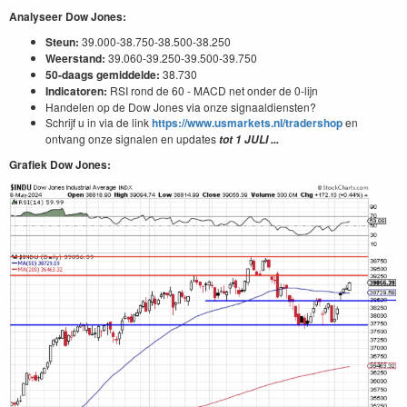
Analyseer Dow Jones:
Steun:
39.000-38.750-38.500-38.250
Weerstand:
39.060-39.250-39.500-39.750
50-daags gemiddelde:
38.730
Indicatoren:
RSI rond de 60 - MACD net onder de 0-lijn
Handelen op de Dow Jones via onze signaaldiensten?
Schrijf u in via de link
https://www.usmarkets.nl/tradershop
en
ontvang onze signalen en updates
tot 1 JULI ...
Grafiek Dow Jones: