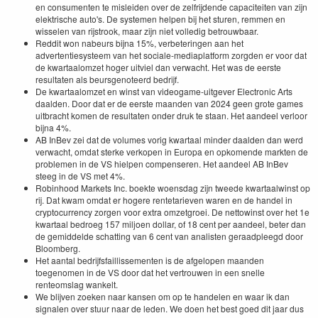
en consumenten te misleiden over de zelfrijdende capaciteiten van zijn
elektrische auto's. De systemen helpen bij het sturen, remmen en
wisselen van rijstrook, maar zijn niet volledig betrouwbaar.
Reddit won nabeurs bijna 15%, verbeteringen aan het
advertentiesysteem van het sociale-mediaplatform zorgden er voor dat
de kwartaalomzet hoger uitviel dan verwacht. Het was de eerste
resultaten als beursgenoteerd bedrijf.
De kwartaalomzet en winst van videogame-uitgever Electronic Arts
daalden. Door dat er de eerste maanden van 2024 geen grote games
uitbracht komen de resultaten onder druk te staan. Het aandeel verloor
bijna 4%.
AB InBev zei dat de volumes vorig kwartaal minder daalden dan werd
verwacht, omdat sterke verkopen in Europa en opkomende markten de
problemen in de VS hielpen compenseren. Het aandeel AB InBev
steeg in de VS met 4%.
Robinhood Markets Inc. boekte woensdag zijn tweede kwartaalwinst op
rij. Dat kwam omdat er hogere rentetarieven waren en de handel in
cryptocurrency zorgen voor extra omzetgroei. De nettowinst over het 1e
kwartaal bedroeg 157 miljoen dollar, of 18 cent per aandeel, beter dan
de gemiddelde schatting van 6 cent van analisten geraadpleegd door
Bloomberg.
Het aantal bedrijfsfaillissementen is de afgelopen maanden
toegenomen in de VS door dat het vertrouwen in een snelle
renteomslag wankelt.
We blijven zoeken naar kansen om op te handelen en waar ik dan
signalen over stuur naar de leden. We doen het best goed dit jaar dus