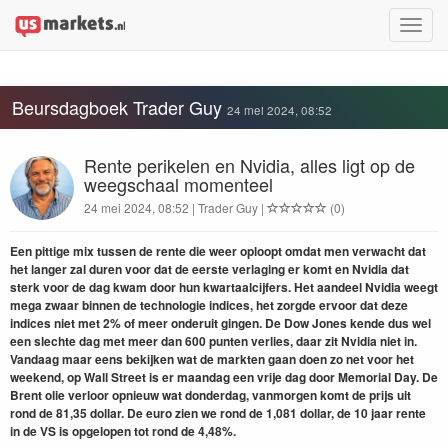
Toggle
naviga
Beursdagboek Trader Guy
24 mei 2024, 08:52
Rente perikelen en Nvidia, alles ligt op de
weegschaal momenteel
24 mei 2024, 08:52 | Trader Guy |
(0)
Een pittige mix tussen de rente die weer oploopt omdat men verwacht dat
het langer zal duren voor dat de eerste verlaging er komt en Nvidia dat
sterk voor de dag kwam door hun kwartaalcijfers. Het aandeel Nvidia weegt
mega zwaar binnen de technologie indices, het zorgde ervoor dat deze
indices niet met 2% of meer onderuit gingen. De Dow Jones kende dus wel
een slechte dag met meer dan 600 punten verlies, daar zit Nvidia niet in.
Vandaag maar eens bekijken wat de markten gaan doen zo net voor het
weekend, op Wall Street is er maandag een vrije dag door Memorial Day. De
Brent olie verloor opnieuw wat donderdag, vanmorgen komt de prijs uit
rond de 81,35 dollar. De euro zien we rond de 1,081 dollar, de 10 jaar rente
in de VS is opgelopen tot rond de 4,48%.