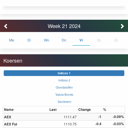
Week 21 2024
Ma
Di
Wo
Do
Vr
Za
Zo
Koersen
Indices 1
Indices 2
Grondstoffen
Valuta-Bonds
Sentiment
Name
Last
Change
%
-1
-0.09%
AEX
1111.47
-0.4
-0.03%
AEX Fut
1110.75