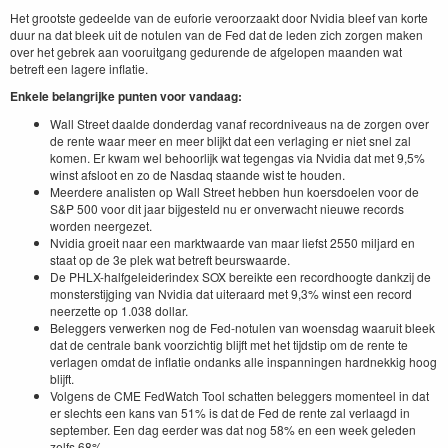
Het grootste gedeelde van de euforie veroorzaakt door Nvidia bleef van korte
duur na dat bleek uit de notulen van de Fed dat de leden zich zorgen maken
over het gebrek aan vooruitgang gedurende de afgelopen maanden wat
betreft een lagere inflatie.
Enkele belangrijke punten voor vandaag:
Wall Street daalde donderdag vanaf recordniveaus na de zorgen over
de rente waar meer en meer blijkt dat een verlaging er niet snel zal
komen. Er kwam wel behoorlijk wat tegengas via Nvidia dat met 9,5%
winst afsloot en zo de Nasdaq staande wist te houden.
Meerdere analisten op Wall Street hebben hun koersdoelen voor de
S&P 500 voor dit jaar bijgesteld nu er onverwacht nieuwe records
worden neergezet.
Nvidia groeit naar een marktwaarde van maar liefst 2550 miljard en
staat op de 3e plek wat betreft beurswaarde.
De PHLX-halfgeleiderindex SOX bereikte een recordhoogte dankzij de
monsterstijging van Nvidia dat uiteraard met 9,3% winst een record
neerzette op 1.038 dollar.
Beleggers verwerken nog de Fed-notulen van woensdag waaruit bleek
dat de centrale bank voorzichtig blijft met het tijdstip om de rente te
verlagen omdat de inflatie ondanks alle inspanningen hardnekkig hoog
blijft.
Volgens de CME FedWatch Tool schatten beleggers momenteel in dat
er slechts een kans van 51% is dat de Fed de rente zal verlaagd in
september. Een dag eerder was dat nog 58% en een week geleden
zelfs 68%.