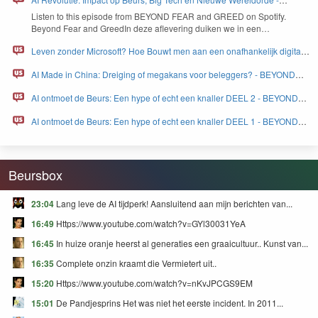
BEYOND FEAR and GREED
Lis­ten to this episode from
BEYOND
FEAR
and
GREED
on Spo­ti­fy.
Beyond Fear and Greed­In deze aflev­er­ing duiken we in een…
Leven zonder Microsoft? Hoe Bouwt men aan een onafhankelijk digitaal
Europa - BEYOND FEAR and GREED
AI Made in China: Dreiging of megakans voor beleggers? - BEYOND
FEAR and GREED
AI ontmoet de Beurs: Een hype of echt een knaller DEEL 2 - BEYOND
FEAR and GREED
AI ontmoet de Beurs: Een hype of echt een knaller DEEL 1 - BEYOND
FEAR and GREED
Beursbox
23:04
Lang leve de AI tijdperk! Aansluitend aan mijn berichten van...
16:49
Https://www.youtube.com/watch?v=GYl30031YeA
16:45
In huize oranje heerst al generaties een graaicultuur.. Kunst van...
16:35
Complete onzin kraamt die Vermietert uit..
15:20
Https://www.youtube.com/watch?v=nKvJPCGS9EM
15:01
De Pandjesprins Het was niet het eerste incident. In 2011...