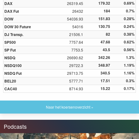
179.32
0.69%
DAX
26319.45
184
0.7%
DAX Fut
26432
151.83
0.28%
DOW
54036.93
130.75
0.24%
DOW 30 Future
54016
82
0.38%
DJ Transp.
21506.1
47.68
0.62%
SP500
7757.64
43.5
0.56%
SP Fut
7753.5
342.26
1.3%
NSDQ
26690.62
348.97
1.19%
NSDQ100
29722.3
340.5
1.16%
NSDQ Fut
29713.75
17.51
0.3%
BEL20
5777.71
15.22
0.17%
CAC40
8714.93
Naar het koersenoverzicht »
Podcasts