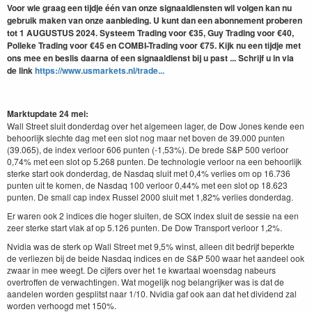
Voor wie graag een tijdje één van onze signaaldiensten wil volgen kan nu
gebruik maken van onze aanbieding. U kunt dan een abonnement proberen
tot 1 AUGUSTUS 2024. Systeem Trading voor €35, Guy Trading voor €40,
Polleke Trading voor €45 en COMBI-Trading voor €75. Kijk nu een tijdje met
ons mee en beslis daarna of een signaaldienst bij u past ... Schrijf u in via
de link
https://www.usmarkets.nl/trade...
Marktupdate 24 mei:
Wall Street sluit donderdag over het algemeen lager, de Dow Jones kende een
behoorlijk slechte dag met een slot nog maar net boven de 39.000 punten
(39.065), de index verloor 606 punten (-1,53%). De brede S&P 500 verloor
0,74% met een slot op 5.268 punten. De technologie verloor na een behoorlijk
sterke start ook donderdag, de Nasdaq sluit met 0,4% verlies om op 16.736
punten uit te komen, de Nasdaq 100 verloor 0,44% met een slot op 18.623
punten. De small cap index Russel 2000 sluit met 1,82% verlies donderdag.
Er waren ook 2 indices die hoger sluiten, de SOX index sluit de sessie na een
zeer sterke start vlak af op 5.126 punten. De Dow Transport verloor 1,2%.
Nvidia was de sterk op Wall Street met 9,5% winst, alleen dit bedrijf beperkte
de verliezen bij de beide Nasdaq indices en de S&P 500 waar het aandeel ook
zwaar in mee weegt. De cijfers over het 1e kwartaal woensdag nabeurs
overtroffen de verwachtingen. Wat mogelijk nog belangrijker was is dat de
aandelen worden gesplitst naar 1/10. Nvidia gaf ook aan dat het dividend zal
worden verhoogd met 150%.