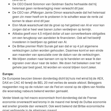
De CEO David Solomon van Goldman Sachs herhaalde dat hij
helemaal geen renteverlaging meer verwacht dit jaar.
De CEO van JPMorgan Jamie Dimon waarschuwde dat het helemaal
geen zin meer heeft om te proberen in te schatten waar de rente zal
komen te staan eind dit jaar.
Elon Musk waarschuwt dat de groei op het gebied van AI er voor kan
zorgen dat er heel veel banen zullen verdwijnen op termijn.
Alibaba geeft voor 4,5 miljard dollar uit aan converteerbare obligaties
om een terugkoop van aandelen te financieren. Ook wil het bedrijf
investeren in bedrijven op gebied van AI.
De Britse premier Rishi Sunak gaf aan dat er op 4 juli algemene
verkiezingen zullen worden gehouden. Daarmee komt er een einde
aan maanden van speculatie over de datum van de verkiezingen.
We blijven zoeken naar kansen om op te handelen en waar ik dan
signalen over stuur naar de leden. We doen het bekeken over het
gehele jaar best goed, lid worden en vooral blijven loont zeker.
Europa:
De Europese beurzen bleven donderdag dicht bij huis met winst bij de AEX,
DAX en CAC 40 terwijl de BEL 20 met verlies de sessie afsloot. Beleggers
reageerden nog op de notulen van de Fed en vooral op de cijfers van Nvidia
die woensdag nabeurs bekend werden gemaakt.
Verder bleek op het macro economisch front donderdag dat de Franse
economie onverwacht wat kromp in de maand mei terwijl de Duitse economie
wat sneller groeide dan verwacht. Ook werd bekend dat Britse economische
groei vertraagde in de afgelopen maand.