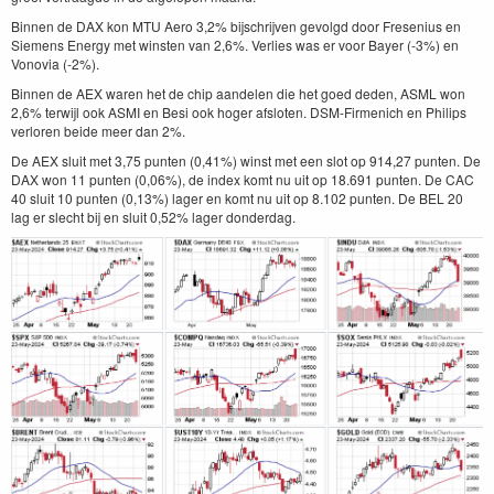
Binnen de DAX kon MTU Aero 3,2% bijschrijven gevolgd door Fresenius en
Siemens Energy met winsten van 2,6%. Verlies was er voor Bayer (-3%) en
Vonovia (-2%).
Binnen de AEX waren het de chip aandelen die het goed deden, ASML won
2,6% terwijl ook ASMI en Besi ook hoger afsloten. DSM-Firmenich en Philips
verloren beide meer dan 2%.
De AEX sluit met 3,75 punten (0,41%) winst met een slot op 914,27 punten. De
DAX won 11 punten (0,06%), de index komt nu uit op 18.691 punten. De CAC
40 sluit 10 punten (0,13%) lager en komt nu uit op 8.102 punten. De BEL 20
lag er slecht bij en sluit 0,52% lager donderdag.