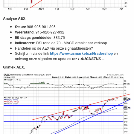
Analyse AEX:
Steun:
908-905-901-895
Weerstand:
915-920-927-932
50-daags gemiddelde:
883,75
Indicatoren:
RSI rond de 70 - MACD draait naar verkoop
Handelen op de AEX via onze signaaldiensten?
Schrijf u in via de link
https://www.usmarkets.nl/tradershop
en
ontvang onze signalen en updates
tot 1
AUGUSTUS
...
Grafiek AEX: