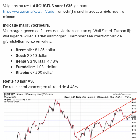
Volg ons nu
tot 1
AUGUSTUS
vanaf €35
, ga naar
https://www.usmarkets.nl/trade...
en schrijf u snel in zodat u niets hoeft te
missen.
Indicatie markt voorbeurs:
Vanmorgen geven de futures een vlakke start aan op Wall Street, Europa lijkt
wat lager te willen starten vanmorgen. Hieronder een overzicht van de
grondstoffen, rente en valuta.
Brent olie:
81,35 dollar
Goud:
2.340 dollar
Rente VS 10 jaar:
4,48%
Eurodollar:
1,081 dollar
Bitcoin:
67.300 dollar
Rente 10 jaar VS:
De rente komt vanmorgen uit rond de 4,48%.