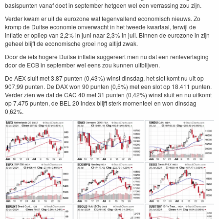
basispunten vanaf doet in september hetgeen wel een verrassing zou zijn.
Verder kwam er uit de eurozone wat tegenvallend economisch nieuws. Zo
kromp de Duitse economie onverwacht in het tweede kwartaal, terwijl de
inflatie er opliep van 2,2% in juni naar 2,3% in juli. Binnen de eurozone in zijn
geheel blijft de economische groei nog altijd zwak.
Door de iets hogere Duitse inflatie suggereert men nu dat een renteverlaging
door de ECB in september wel eens zou kunnen uitblijven.
De AEX sluit met 3,87 punten (0,43%) winst dinsdag, het slot komt nu uit op
907,99 punten. De DAX won 90 punten (0,5%) met een slot op 18.411 punten.
Verder zien we dat de CAC 40 met 31 punten (0,42%) winst sluit en nu uitkomt
op 7.475 punten, de BEL 20 index blijft sterk momenteel en won dinsdag
0,62%.