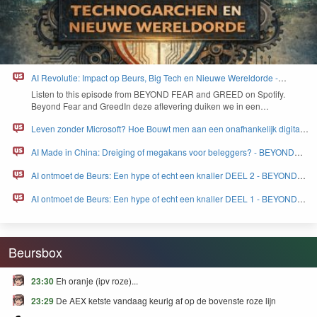
AI Revolutie: Impact op Beurs, Big Tech en Nieuwe Wereldorde -
BEYOND FEAR and GREED
Lis­ten to this episode from
BEYOND
FEAR
and
GREED
on Spo­ti­fy.
Beyond Fear and Greed­In deze aflev­er­ing duiken we in een…
Leven zonder Microsoft? Hoe Bouwt men aan een onafhankelijk digitaal
Europa - BEYOND FEAR and GREED
AI Made in China: Dreiging of megakans voor beleggers? - BEYOND
FEAR and GREED
AI ontmoet de Beurs: Een hype of echt een knaller DEEL 2 - BEYOND
FEAR and GREED
AI ontmoet de Beurs: Een hype of echt een knaller DEEL 1 - BEYOND
FEAR and GREED
Beursbox
23:30
Eh oranje (ipv roze)...
23:29
De AEX ketste vandaag keurig af op de bovenste roze lijn