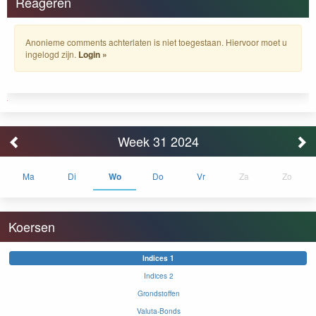
Reageren
Anonieme comments achterlaten is niet toegestaan. Hiervoor moet u
ingelogd zijn.
Login »
Week 31 2024
Ma
Di
Wo
Do
Vr
Za
Zo
Koersen
Indices 1
Indices 2
Grondstoffen
Valuta-Bonds