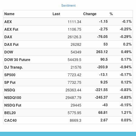
Sentiment
Name
Last
Change
%
-1.15
-0.1%
AEX
1111.34
-2.75
-0.25%
AEX Fut
1106.75
-76.05
-0.29%
DAX
26126.3
53
0.2%
DAX Fut
26282
263.12
0.49%
DOW
54349
90.5
0.17%
DOW 30 Future
54439.5
-203.9
-0.94%
DJ Transp.
21576
-13.1
-0.17%
SP500
7723.42
9.25
0.12%
SP Fut
7732.75
-221.55
-0.83%
NSDQ
26363.44
-245.37
-0.83%
NSDQ100
29487.79
-43
-0.15%
NSDQ Fut
29445
68.81
1.21%
BEL20
5775.95
2.67
0.03%
CAC40
8669.3