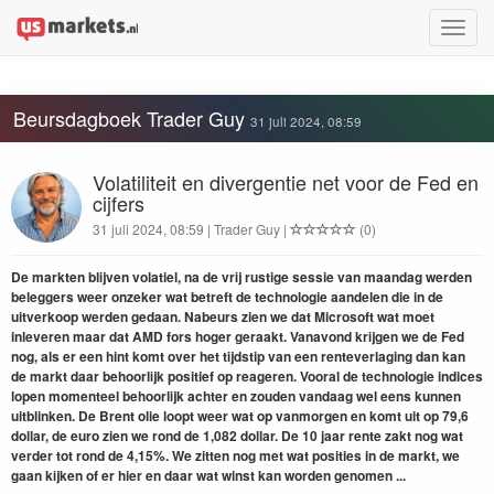
Toggle
naviga
Beursdagboek Trader Guy
31 juli 2024, 08:59
Volatiliteit en divergentie net voor de Fed en
cijfers
31 juli 2024, 08:59 | Trader Guy |
(0)
De markten blijven volatiel, na de vrij rustige sessie van maandag werden
beleggers weer onzeker wat betreft de technologie aandelen die in de
uitverkoop werden gedaan. Nabeurs zien we dat Microsoft wat moet
inleveren maar dat AMD fors hoger geraakt. Vanavond krijgen we de Fed
nog, als er een hint komt over het tijdstip van een renteverlaging dan kan
de markt daar behoorlijk positief op reageren. Vooral de technologie indices
lopen momenteel behoorlijk achter en zouden vandaag wel eens kunnen
uitblinken. De Brent olie loopt weer wat op vanmorgen en komt uit op 79,6
dollar, de euro zien we rond de 1,082 dollar. De 10 jaar rente zakt nog wat
verder tot rond de 4,15%. We zitten nog met wat posities in de markt, we
gaan kijken of er hier en daar wat winst kan worden genomen ...