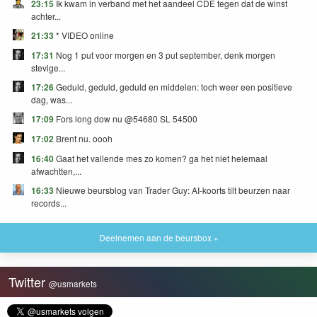
23:15
Ik kwam in verband met het aandeel CDE tegen dat de winst
achter...
21:33
* VIDEO online
17:31
Nog 1 put voor morgen en 3 put september, denk morgen
stevige...
17:26
Geduld, geduld, geduld en middelen: toch weer een positieve
dag, was...
17:09
Fors long dow nu @54680 SL 54500
17:02
Brent nu. oooh
16:40
Gaat het vallende mes zo komen? ga het niet helemaal
afwachtten,...
16:33
Nieuwe beursblog van Trader Guy: AI-koorts tilt beurzen naar
records...
Deelnemen aan de beursbox »
Twitter
@usmarkets