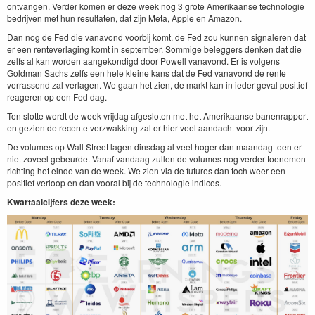
ontvangen. Verder komen er deze week nog 3 grote Amerikaanse technologie
bedrijven met hun resultaten, dat zijn Meta, Apple en Amazon.
Dan nog de Fed die vanavond voorbij komt, de Fed zou kunnen signaleren dat
er een renteverlaging komt in september. Sommige beleggers denken dat die
zelfs al kan worden aangekondigd door Powell vanavond. Er is volgens
Goldman Sachs zelfs een hele kleine kans dat de Fed vanavond de rente
verrassend zal verlagen. We gaan het zien, de markt kan in ieder geval positief
reageren op een Fed dag.
Ten slotte wordt de week vrijdag afgesloten met het Amerikaanse banenrapport
en gezien de recente verzwakking zal er hier veel aandacht voor zijn.
De volumes op Wall Street lagen dinsdag al veel hoger dan maandag toen er
niet zoveel gebeurde. Vanaf vandaag zullen de volumes nog verder toenemen
richting het einde van de week. We zien via de futures dan toch weer een
positief verloop en dan vooral bij de technologie indices.
Kwartaalcijfers deze week: