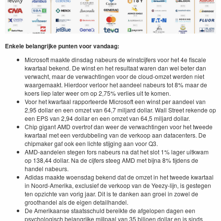
Enkele belangrijke punten voor vandaag:
Microsoft maakte dinsdag nabeurs de winstcijfers voor het 4e fiscale
kwartaal bekend. De winst en het resultaat waren dan wel beter dan
verwacht, maar de verwachtingen voor de cloud-omzet werden niet
waargemaakt. Hierdoor verloor het aandeel nabeurs tot 8% maar de
koers liep later weer om op 2,75% verlies uit te komen.
Voor het kwartaal rapporteerde Microsoft een winst per aandeel van
2,95 dollar en een omzet van 64,7 miljard dollar. Wall Street rekende op
een EPS van 2,94 dollar en een omzet van 64,5 miljard dollar.
Chip gigant AMD overtrof dan weer de verwachtingen voor het tweede
kwartaal met een verdubbeling van de verkoop aan datacenters. De
chipmaker gaf ook een lichte stijging aan voor Q3.
AMD-aandelen stegen fors nabeurs na dat het slot 1% lager uitkwam
op 138,44 dollar. Na de cijfers steeg AMD met bijna 8% tijdens de
handel nabeurs.
Adidas maakte woensdag bekend dat de omzet in het tweede kwartaal
in Noord-Amerika, exclusief de verkoop van de Yeezy-lijn, is gestegen
ten opzichte van vorig jaar. Dit is te danken aan groei in zowel de
groothandel als de eigen detailhandel.
De Amerikaanse staatsschuld bereikte de afgelopen dagen een
psychologisch belangrijke mijlpaal van 35 biljoen dollar en is sinds