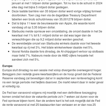
januari al met 1 biljoen dollar gestegen. Tot nu toe is de schuld in 2024
elke dag met bijna 5 miljard dollar gestegen.
Deze laatste barrière van 35 biljoen dollar werd vorige vrijdag formeel
doorbroken. Toen zag men via de dagelijkse Treasury Department
tabellen een bruto schuldniveau van 35,001278 biljoen dollar.
Dat is bijna 11 keer de beurswaarde van Apple, die waarde komt
vandaag uit op 3,35 biljoen dollar.
Starbucks melde opnieuw een omzetdaling, de omzet daalde in het 3e
kwartaal met 1% tot 9,1 miljard dollar en dat was lager dan de
verwachtingen die op 9,2 miljard dollar werden geschat.
De wereldwijde omzet van Starbucks winkels daalde voor het tweede
kwartaal op rij met 3%. Het totale winkelverkeer daalde met 5%.
Vooral Nvidia daalde fors dinsdag, de AI-chipgigant verloor op slotbasis
maar liefst 7%. Nabeurs mede door de AMD cijfers herpakte het
aandeel zich met 5%.
Europa:
Europa sluit dinsdag na een sessie met volop divergentie overwegend hoger.
Beleggers zien redelijk goeie kwartaalcijfers en de hoop groeit dat de Federal
Reserve vandaag zal bevestigen dat er in september een renteverlaging komt
na een lange periode met twijfels daarover. De markt rekent daar in ieder geval
al volledig op.
De Fed kan vanavond volgens mij moeilijk met een definitieve toezegging
komen omdat het door de vakantie periode zo'n 7 weken zal duren voor de
Fed opnieuw bijeen komt. Aan de andere kant is het ook mogelijk dat de Fed
de rente vanavond al met 25 basispunten kan verlagen en er dan nog 25