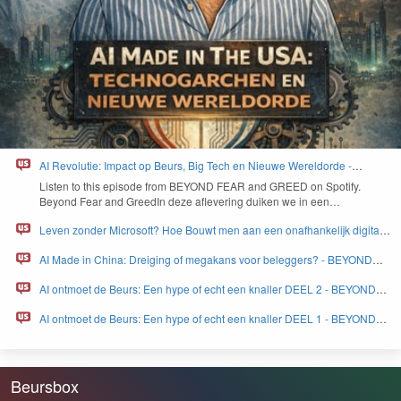
AI Revolutie: Impact op Beurs, Big Tech en Nieuwe Wereldorde -
BEYOND FEAR and GREED
Lis­ten to this episode from
BEYOND
FEAR
and
GREED
on Spo­ti­fy.
Beyond Fear and Greed­In deze aflev­er­ing duiken we in een…
Leven zonder Microsoft? Hoe Bouwt men aan een onafhankelijk digitaal
Europa - BEYOND FEAR and GREED
AI Made in China: Dreiging of megakans voor beleggers? - BEYOND
FEAR and GREED
AI ontmoet de Beurs: Een hype of echt een knaller DEEL 2 - BEYOND
FEAR and GREED
AI ontmoet de Beurs: Een hype of echt een knaller DEEL 1 - BEYOND
FEAR and GREED
Beursbox