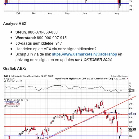
Analyse AEX:
Steun:
880-870-860-850
Weerstand:
890-900-907-915
50-daags gemiddelde:
917
Handelen op de AEX via onze signaaldiensten?
Schrijf u in via de link
https://www.usmarkets.nl/tradershop
en
ontvang onze signalen en updates
tot
1
OKTOBER
2024
Grafiek AEX: