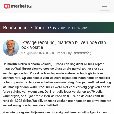
Toggle
naviga
Beursdagboek Trader Guy
9 augustus 2024, 08:58
Stevige rebound, markten blijven hoe dan
ook volatiel
9 augustus 2024, 08:58 | Trader Guy |
(0)
De markten blijven enorm volatiel, Europa kon nog dicht bij huis blijven
maar op Wall Street zien we stevige plussen die nu wel tot het slot vast
werden gehouden. Vooral de Nasdaq en de andere technologie indices
wonnen fors. Op weekbasis zien we zelfs al plussen staan hetgeen moeilijk
te begrijpen is na de forse schuiver van maandag. Europa heeft het wel nog
wat moeilijker dan Wall Street nu, er werd niet veel vervolg gegeven aan de
forse stijging van woensdag. De Brent olie loopt verder op tot 79 dollar
vanmorgen, de 10 jaar rente zien we rond de 3,96% en de euro komt uit
rond de 1,092 dollar. We blijven rustig zoeken naar kansen maar we moeten
wel rekening houden met de volatiliteit ...
Voor wie graag een tijdje één van onze signaaldiensten wil volgen kan nu