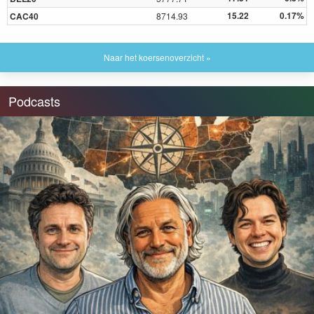
15.22
0.17%
CAC40
8714.93
Naar het koersenoverzicht »
Podcasts