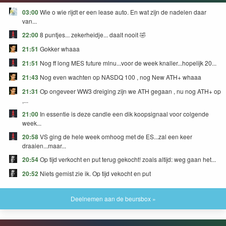
03:00
Wie o wie rijdt er een lease auto. En wat zijn de nadelen daar
van...
22:00
8 puntjes... zekerheidje... daalt nooit 🤣
21:51
Gokker whaaa
21:51
Nog ff long MES future mlnu...voor de week knaller...hopelijk 20...
21:43
Nog even wachten op NASDQ 100 , nog New ATH+ whaaa
21:31
Op ongeveer WW3 dreiging zijn we ATH gegaan , nu nog ATH+ op
,...
21:00
In essentie is deze candle een dik koopsignaal voor colgende
week...
20:58
VS ging de hele week omhoog met de ES...zal een keer
draaien...maar...
20:54
Op tijd verkocht en put terug gekocht! zoals altijd: weg gaan het...
20:52
Niets gemist zie ik. Op tijd vekocht en put
Deelnemen aan de beursbox »