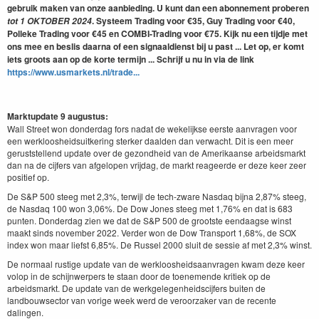
gebruik maken van onze aanbieding. U kunt dan een abonnement proberen
. Systeem Trading voor €35, Guy Trading voor €40,
tot
1
OKTOBER
2024
Polleke Trading voor €45 en COMBI-Trading voor €75. Kijk nu een tijdje met
ons mee en beslis daarna of een signaaldienst bij u past ... Let op, er komt
iets groots aan op de korte termijn ... Schrijf u nu in via de link
https://www.usmarkets.nl/trade...
Marktupdate 9 augustus:
Wall Street won donderdag fors nadat de wekelijkse eerste aanvragen voor
een werkloosheidsuitkering sterker daalden dan verwacht. Dit is een meer
geruststellend update over de gezondheid van de Amerikaanse arbeidsmarkt
dan na de cijfers van afgelopen vrijdag, de markt reageerde er deze keer zeer
positief op.
De S&P 500 steeg met 2,3%, terwijl de tech-zware Nasdaq bijna 2,87% steeg,
de Nasdaq 100 won 3,06%. De Dow Jones steeg met 1,76% en dat is 683
punten. Donderdag zien we dat de S&P 500 de grootste eendaagse winst
maakt sinds november 2022. Verder won de Dow Transport 1,68%, de SOX
index won maar liefst 6,85%. De Russel 2000 sluit de sessie af met 2,3% winst.
De normaal rustige update van de werkloosheidsaanvragen kwam deze keer
volop in de schijnwerpers te staan door de toenemende kritiek op de
arbeidsmarkt. De update van de werkgelegenheidscijfers buiten de
landbouwsector van vorige week werd de veroorzaker van de recente
dalingen.