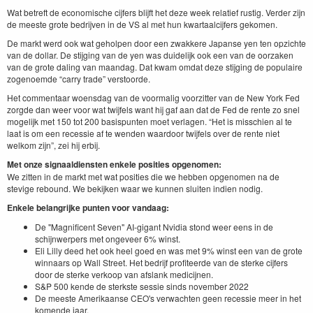
Wat betreft de economische cijfers blijft het deze week relatief rustig. Verder zijn
de meeste grote bedrijven in de VS al met hun kwartaalcijfers gekomen.
De markt werd ook wat geholpen door een zwakkere Japanse yen ten opzichte
van de dollar. De stijging van de yen was duidelijk ook een van de oorzaken
van de grote daling van maandag. Dat kwam omdat deze stijging de populaire
zogenoemde “carry trade” verstoorde.
Het commentaar woensdag van de voormalig voorzitter van de New York Fed
zorgde dan weer voor wat twijfels want hij gaf aan dat de Fed de rente zo snel
mogelijk met 150 tot 200 basispunten moet verlagen. “Het is misschien al te
laat is om een recessie af te wenden waardoor twijfels over de rente niet
welkom zijn”, zei hij erbij.
Met onze signaaldiensten enkele posities opgenomen:
We zitten in de markt met wat posities die we hebben opgenomen na de
stevige rebound. We bekijken waar we kunnen sluiten indien nodig.
Enkele belangrijke punten voor vandaag:
De "Magnificent Seven" AI-gigant Nvidia stond weer eens in de
schijnwerpers met ongeveer 6% winst.
Eli Lilly deed het ook heel goed en was met 9% winst een van de grote
winnaars op Wall Street. Het bedrijf profiteerde van de sterke cijfers
door de sterke verkoop van afslank medicijnen.
S&P 500 kende de sterkste sessie sinds november 2022
De meeste Amerikaanse CEO's verwachten geen recessie meer in het
komende jaar.