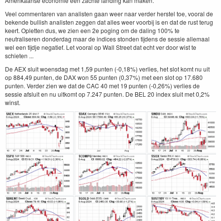
Amerikaanse economie een zachte landing kan maken.
Veel commentaren van analisten gaan weer naar verder herstel toe, vooral de
bekende bullish analisten zeggen dat alles weer voorbij is en dat de rust terug
keert. Opletten dus, we zien een 2e poging om de daling 100% te
neutraliseren donderdag maar de indices stonden tijdens de sessie allemaal
wel een tijdje negatief. Let vooral op Wall Street dat echt ver door wist te
schieten ...
De AEX sluit woensdag met 1,59 punten (-0,18%) verlies, het slot komt nu uit
op 884,49 punten, de DAX won 55 punten (0,37%) met een slot op 17.680
punten. Verder zien we dat de CAC 40 met 19 punten (-0,26%) verlies de
sessie afsluit en nu uitkomt op 7.247 punten. De BEL 20 index sluit met 0,2%
winst.