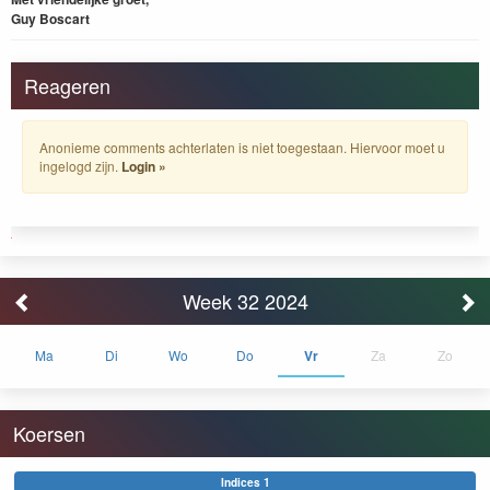
Guy Boscart
Reageren
Anonieme comments achterlaten is niet toegestaan. Hiervoor moet u
ingelogd zijn.
Login »
Week 32 2024
Ma
Di
Wo
Do
Vr
Za
Zo
Koersen
Indices 1