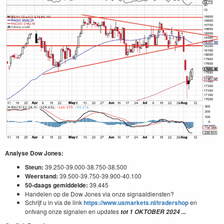
Analyse Dow Jones:
Steun:
39.250-39.000-38.750-38.500
Weerstand:
39.500-39.750-39.900-40.100
50-daags gemiddelde:
39.445
Handelen op de Dow Jones via onze signaaldiensten?
Schrijf u in via de link
https://www.usmarkets.nl/tradershop
en
ontvang onze signalen en updates
tot
1
OKTOBER
2024
...