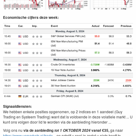
Economische cijfers deze week:
Signaaldiensten:
We hebben enkele posities opgenomen, op 2 indices en 1 aandeel (Guy
Trading en Systeem Trading) want dat is voldoende in deze volatiele markt ... U
kunt ons volgen door lid te worden via de aanbieding hieronder ...
Volg ons nu
via de aanbieding
vanaf €35,
ga naar
tot
1
OKTOBER
2024
https://www.usmarkets.nl/trade...
en schrijf u snel in zodat u niets hoeft te