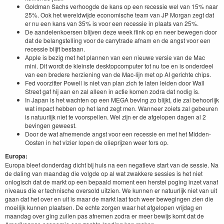
Goldman Sachs verhoogde de kans op een recessie wel van 15% naar
25%. Ook het wereldwijde economische team van JP Morgan zegt dat
er nu een kans van 35% is voor een recessie in plaats van 25%.
De aandelenkoersen blijven deze week flink op en neer bewegen door
dat de belangstelling voor de carrytrade afnam en de angst voor een
recessie blijft bestaan.
Apple is bezig met het plannen van een nieuwe versie van de Mac
mini. Dit wordt de kleinste desktopcomputer tot nu toe en is onderdeel
van een bredere herziening van de Mac-lijn met op AI gerichte chips.
Fed voorzitter Powell is niet van plan zich te laten leiden door Wall
Street gaf hij aan en zal alleen in actie komen zodra dat nodig is.
In Japan is het wachten op een MEGA beving zo blijkt, die zal behoorlijk
wat impact hebben op het land zegt men. Wanneer zoiets zal gebeuren
is natuurlijk niet te voorspellen. Wel zijn er de afgelopen dagen al 2
bevingen geweest.
Door de wat afnemende angst voor een recessie en met het Midden-
Oosten in het vizier lopen de olieprijzen weer fors op.
Europa:
Europa bleef donderdag dicht bij huis na een negatieve start van de sessie. Na
de daling van maandag die volgde op al wat zwakkere sessies is het niet
onlogisch dat de markt op een bepaald moment een herstel poging inzet vanaf
niveaus die er technische oversold uitzien. We kunnen er natuurlijk niet van uit
gaan dat het over en uit is maar de markt laat toch weer bewegingen zien die
moeilijk kunnen plaatsen. De echte zorgen waar het afgelopen vrijdag en
maandag over ging zullen pas afnemen zodra er meer bewijs komt dat de