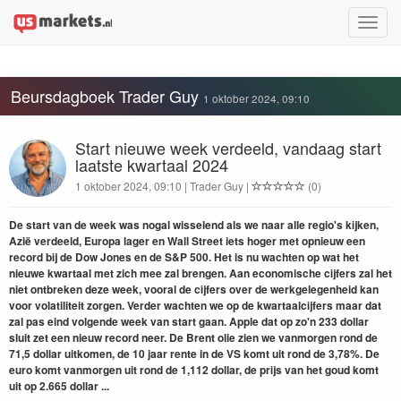
Toggle
naviga
Beursdagboek Trader Guy
1 oktober 2024, 09:10
Start nieuwe week verdeeld, vandaag start
laatste kwartaal 2024
1 oktober 2024, 09:10 | Trader Guy |
(0)
De start van de week was nogal wisselend als we naar alle regio's kijken,
Azië verdeeld, Europa lager en Wall Street iets hoger met opnieuw een
record bij de Dow Jones en de S&P 500. Het is nu wachten op wat het
nieuwe kwartaal met zich mee zal brengen. Aan economische cijfers zal het
niet ontbreken deze week, vooral de cijfers over de werkgelegenheid kan
voor volatiliteit zorgen. Verder wachten we op de kwartaalcijfers maar dat
zal pas eind volgende week van start gaan. Apple dat op zo'n 233 dollar
sluit zet een nieuw record neer. De Brent olie zien we vanmorgen rond de
71,5 dollar uitkomen, de 10 jaar rente in de VS komt uit rond de 3,78%. De
euro komt vanmorgen uit rond de 1,112 dollar, de prijs van het goud komt
uit op 2.665 dollar ...