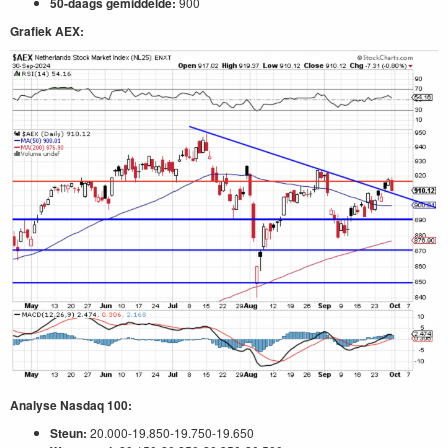
50-daags gemiddelde:
900
Grafiek AEX:
Analyse Nasdaq 100:
Steun:
20.000-19.850-19.750-19.650