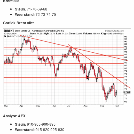
Brent olie:
Steun:
71-70-69-68
Weerstand:
72-73-74-75
Grafiek Brent olie:
Analyse AEX:
Steun:
910-905-900-895
Weerstand:
915-920-925-930