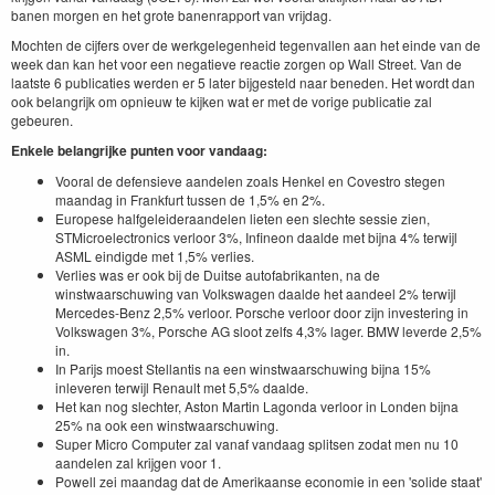
banen morgen en het grote banenrapport van vrijdag.
Mochten de cijfers over de werkgelegenheid tegenvallen aan het einde van de
week dan kan het voor een negatieve reactie zorgen op Wall Street. Van de
laatste 6 publicaties werden er 5 later bijgesteld naar beneden. Het wordt dan
ook belangrijk om opnieuw te kijken wat er met de vorige publicatie zal
gebeuren.
Enkele belangrijke punten voor vandaag:
Vooral de defensieve aandelen zoals Henkel en Covestro stegen
maandag in Frankfurt tussen de 1,5% en 2%.
Europese halfgeleideraandelen lieten een slechte sessie zien,
STMicroelectronics verloor 3%, Infineon daalde met bijna 4% terwijl
ASML eindigde met 1,5% verlies.
Verlies was er ook bij de Duitse autofabrikanten, na de
winstwaarschuwing van Volkswagen daalde het aandeel 2% terwijl
Mercedes-Benz 2,5% verloor. Porsche verloor door zijn investering in
Volkswagen 3%, Porsche AG sloot zelfs 4,3% lager. BMW leverde 2,5%
in.
In Parijs moest Stellantis na een winstwaarschuwing bijna 15%
inleveren terwijl Renault met 5,5% daalde.
Het kan nog slechter, Aston Martin Lagonda verloor in Londen bijna
25% na ook een winstwaarschuwing.
Super Micro Computer zal vanaf vandaag splitsen zodat men nu 10
aandelen zal krijgen voor 1.
Powell zei maandag dat de Amerikaanse economie in een 'solide staat'