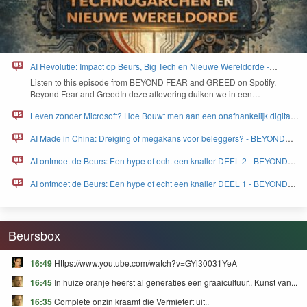
AI Revolutie: Impact op Beurs, Big Tech en Nieuwe Wereldorde -
BEYOND FEAR and GREED
Lis­ten to this episode from
BEYOND
FEAR
and
GREED
on Spo­ti­fy.
Beyond Fear and Greed­In deze aflev­er­ing duiken we in een…
Leven zonder Microsoft? Hoe Bouwt men aan een onafhankelijk digitaal
Europa - BEYOND FEAR and GREED
AI Made in China: Dreiging of megakans voor beleggers? - BEYOND
FEAR and GREED
AI ontmoet de Beurs: Een hype of echt een knaller DEEL 2 - BEYOND
FEAR and GREED
AI ontmoet de Beurs: Een hype of echt een knaller DEEL 1 - BEYOND
FEAR and GREED
Beursbox
16:49
Https://www.youtube.com/watch?v=GYl30031YeA
16:45
In huize oranje heerst al generaties een graaicultuur.. Kunst van...
16:35
Complete onzin kraamt die Vermietert uit..