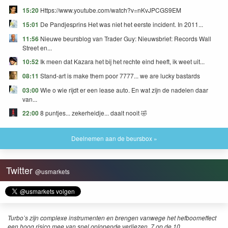
15:20
Https://www.youtube.com/watch?v=nKvJPCGS9EM
15:01
De Pandjesprins Het was niet het eerste incident. In 2011...
11:56
Nieuwe beursblog van Trader Guy: Nieuwsbrief: Records Wall
Street en...
10:52
Ik meen dat Kazara het bij het rechte eind heeft, ik weet uit...
08:11
Stand-art is make them poor 7777... we are lucky bastards
03:00
Wie o wie rijdt er een lease auto. En wat zijn de nadelen daar
van...
22:00
8 puntjes... zekerheidje... daalt nooit 🤣
Deelnemen aan de beursbox »
Twitter
@usmarkets
Turbo’s zijn complexe instrumenten en brengen vanwege het hefboomeffect
een hoog risico mee van snel oplopende verliezen. 7 op de 10