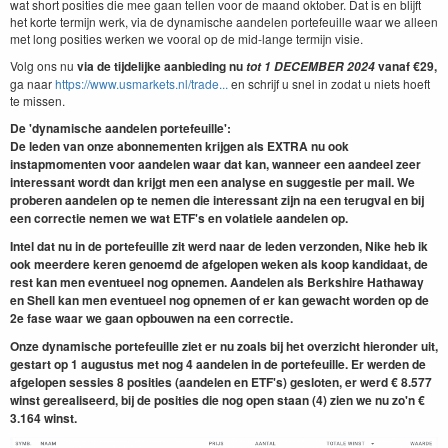
wat short posities die mee gaan tellen voor de maand oktober. Dat is en blijft
het korte termijn werk, via de dynamische aandelen portefeuille waar we alleen
met long posities werken we vooral op de mid-lange termijn visie.
Volg ons nu
via de tijdelijke aanbieding nu
vanaf €29,
tot
1 DECEM
BER
2024
ga naar
https://www.usmarkets.nl/trade...
en schrijf u snel in zodat u niets hoeft
te missen.
De 'dynamische aandelen portefeuille':
De leden van onze abonnementen krijgen als EXTRA nu ook
instapmomenten voor aandelen waar dat kan, wanneer een aandeel zeer
interessant wordt dan krijgt men een analyse en suggestie per mail. We
proberen aandelen op te nemen die interessant zijn na een terugval en bij
een correctie nemen we wat ETF's en volatiele aandelen op.
Intel dat nu in de portefeuille zit werd naar de leden verzonden, Nike heb ik
ook meerdere keren genoemd de afgelopen weken als koop kandidaat, de
rest kan men eventueel nog opnemen. Aandelen als Berkshire Hathaway
en Shell kan men eventueel nog opnemen of er kan gewacht worden op de
2e fase waar we gaan opbouwen na een correctie.
Onze dynamische portefeuille ziet er nu zoals bij het overzicht hieronder uit,
gestart op 1 augustus met nog 4
aandelen in de portefeuille. Er werden de
afgelopen sessies 8 posities (aandelen en ETF's) gesloten, er werd € 8.577
winst gerealiseerd, bij de posities die nog open staan (4) zien we nu zo'n €
3.164 winst.