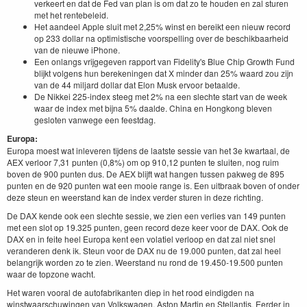
verkeert en dat de Fed van plan is om dat zo te houden en zal sturen
met het rentebeleid.
Het aandeel Apple sluit met 2,25% winst en bereikt een nieuw record
op 233 dollar na optimistische voorspelling over de beschikbaarheid
van de nieuwe iPhone.
Een onlangs vrijgegeven rapport van Fidelity's Blue Chip Growth Fund
blijkt volgens hun berekeningen dat X minder dan 25% waard zou zijn
van de 44 miljard dollar dat Elon Musk ervoor betaalde.
De Nikkei 225-index steeg met 2% na een slechte start van de week
waar de index met bijna 5% daalde. China en Hongkong bleven
gesloten vanwege een feestdag.
Europa:
Europa moest wat inleveren tijdens de laatste sessie van het 3e kwartaal, de
AEX verloor 7,31 punten (0,8%) om op 910,12 punten te sluiten, nog ruim
boven de 900 punten dus. De AEX blijft wat hangen tussen pakweg de 895
punten en de 920 punten wat een mooie range is. Een uitbraak boven of onder
deze steun en weerstand kan de index verder sturen in deze richting.
De DAX kende ook een slechte sessie, we zien een verlies van 149 punten
met een slot op 19.325 punten, geen record deze keer voor de DAX. Ook de
DAX en in feite heel Europa kent een volatiel verloop en dat zal niet snel
veranderen denk ik. Steun voor de DAX nu de 19.000 punten, dat zal heel
belangrijk worden zo te zien. Weerstand nu rond de 19.450-19.500 punten
waar de topzone wacht.
Het waren vooral de autofabrikanten diep in het rood eindigden na
winstwaarschuwingen van Volkswagen, Aston Martin en Stellantis. Eerder in