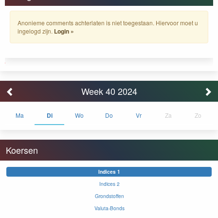
Anonieme comments achterlaten is niet toegestaan. Hiervoor moet u
ingelogd zijn.
Login »
Week 40 2024
Ma
Di
Wo
Do
Vr
Za
Zo
Koersen
Indices 1
Indices 2
Grondstoffen
Valuta-Bonds