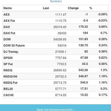
Sentiment
Name
Last
Change
%
-1
-0.09%
AEX
1111.47
-0.4
-0.03%
AEX Fut
1110.75
179.32
0.69%
DAX
26319.45
184
0.7%
DAX Fut
26432
151.83
0.28%
DOW
54036.93
130.75
0.24%
DOW 30 Future
54016
82
0.38%
DJ Transp.
21506.1
47.68
0.62%
SP500
7757.64
43.5
0.56%
SP Fut
7753.5
342.26
1.3%
NSDQ
26690.62
348.97
1.19%
NSDQ100
29722.3
340.5
1.16%
NSDQ Fut
29713.75
17.51
0.3%
BEL20
5777.71
15.22
0.17%
CAC40
8714.93
Naar het koersenoverzicht »