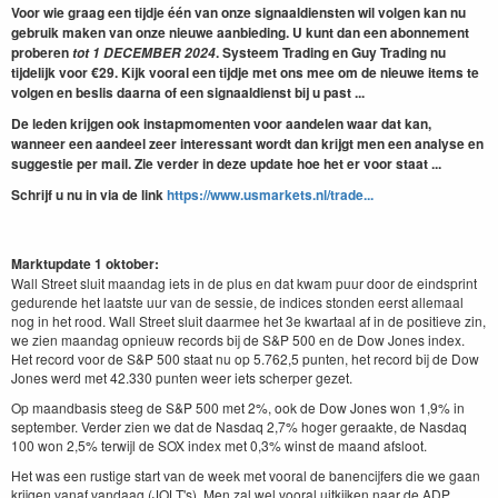
Voor wie graag een tijdje één van onze signaaldiensten wil volgen kan nu
gebruik maken van onze nieuwe aanbieding. U kunt dan een abonnement
proberen
. Systeem Trading en Guy Trading nu
tot
1 DECEM
BER
2024
tijdelijk voor €29. Kijk vooral een tijdje met ons mee om de nieuwe items te
volgen en beslis daarna of een signaaldienst bij u past ...
De leden krijgen ook instapmomenten voor aandelen waar dat kan,
wanneer een aandeel zeer interessant wordt dan krijgt men een analyse en
suggestie per mail. Zie verder in deze update hoe het er voor staat ...
Schrijf u nu in via de link
https://www.usmarkets.nl/trade...
Marktupdate 1 oktober:
Wall Street sluit maandag iets in de plus en dat kwam puur door de eindsprint
gedurende het laatste uur van de sessie, de indices stonden eerst allemaal
nog in het rood. Wall Street sluit daarmee het 3e kwartaal af in de positieve zin,
we zien maandag opnieuw records bij de S&P 500 en de Dow Jones index.
Het record voor de S&P 500 staat nu op 5.762,5 punten, het record bij de Dow
Jones werd met 42.330 punten weer iets scherper gezet.
Op maandbasis steeg de S&P 500 met 2%, ook de Dow Jones won 1,9% in
september. Verder zien we dat de Nasdaq 2,7% hoger geraakte, de Nasdaq
100 won 2,5% terwijl de SOX index met 0,3% winst de maand afsloot.
Het was een rustige start van de week met vooral de banencijfers die we gaan
krijgen vanaf vandaag (JOLT's). Men zal wel vooral uitkijken naar de ADP