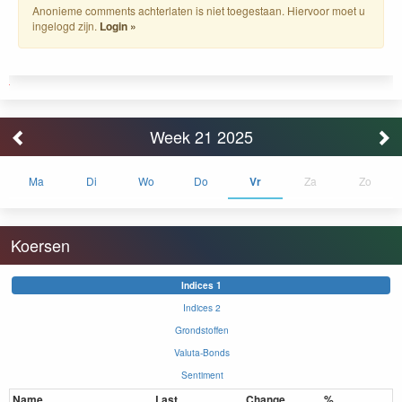
Anonieme comments achterlaten is niet toegestaan. Hiervoor moet u
ingelogd zijn.
Login »
Week 21 2025
Ma
Di
Wo
Do
Vr
Za
Zo
Koersen
Indices 1
Indices 2
Grondstoffen
Valuta-Bonds
Sentiment
Name
Last
Change
%