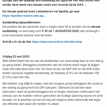
Europa zien we duidelijk een inhaalslag ten opzichte van Wall Street met
eerder deze week een nieuwe reeks met records bij de DAX ...
De nieuwe podcast kunt u beluisteren via Spotify, ga naar
https://spotifycreators-web.ap...
Aanbieding signaaldiensten:
De posities die we opnemen kunt u volgen door lid te worden via de
nieuwe
aanbieding
, nu eenmalig voor
€ 35 tot 1 AUGUSTUS
2025,
dan ontvangt u
onze exclusieve service voor de leden.
Schrijf u in via de link
https://www.usmarkets.nl/tradershop
Vrijdag 23 mei 2025:
Wall Street bleef niet ver van de slotstanden van woensdag toen er een daling
op gang kwam. Beleggers probeerden wel de indices weer hoger te krijgen
maar dat lukte deze keer niet. De Dow Jones, de S&P 500 en de SOX index
sluiten opnieuw negatief donderdag, de Nasdaq (0.3%) en de Nasdaq 100
(0,15%) wonnen iets.
We hebben nog altijd te maken met een jongere groep beleggers die zodra er
een daling op gang komt de DIP opkopen. Uiteraard zal dat een keer
ophouden, want de grote beleggers die al langer meelopen vertrouwen het
verloop van de markten niet en gebruiken de huidige opleving vooral om af te
bouwen en te wachten op het vervolg dat volgens velen behoorlijk wat lager
zal uitkomen dan waar de markten nu staan.