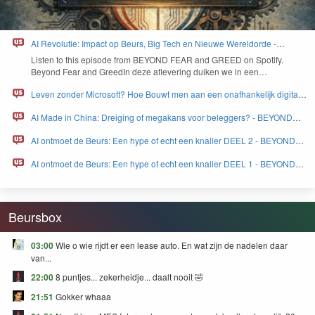
AI Revolutie: Impact op Beurs, Big Tech en Nieuwe Wereldorde -
BEYOND FEAR and GREED
Lis­ten to this episode from
BEYOND
FEAR
and
GREED
on Spo­ti­fy.
Beyond Fear and Greed­In deze aflev­er­ing duiken we in een…
Leven zonder Microsoft? Hoe Bouwt men aan een onafhankelijk digitaal
Europa - BEYOND FEAR and GREED
AI Made in China: Dreiging of megakans voor beleggers? - BEYOND
FEAR and GREED
AI ontmoet de Beurs: Een hype of echt een knaller DEEL 2 - BEYOND
FEAR and GREED
AI ontmoet de Beurs: Een hype of echt een knaller DEEL 1 - BEYOND
FEAR and GREED
Beursbox
03:00
Wie o wie rijdt er een lease auto. En wat zijn de nadelen daar
van...
22:00
8 puntjes... zekerheidje... daalt nooit 🤣
21:51
Gokker whaaa