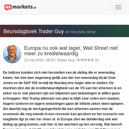
Toggle
naviga
Beursdagboek Trader Guy
23 mei 2025, 08:52
Europa nu ook wat lager, Wall Street niet
meer zo kredietwaardig
23 mei 2025, 08:52 | Trader Guy |
(0)
De indices konden zich niet herstellen van de daling die er woensdag
kwam, het slot was nagenoeg gelijk aan dat van woensdag bij de Dow
Jones en de S&P 500 terwijl de Nasdaq iets hoger wist te sluiten. De
markten zien dat de kredietwaardigheid van de VS aan het afnemen is en
zeker nu er ook plannen zijn om biljoenen aan belastingen te willen gaan
schrappen. Wat Trump allemaal van plan is blijft voor velen een raadsel,
hogere tarieven en lagere belastingen gaan de inflatie zeker doen oplopen.
Zet daarbij nog de werkgelegenheid die kan afnemen samen met de
economie die nog steeds in een recessie kan geraken en het scenario van
stagflatie ligt zo niet ver meer af. In Europa zien we donderdag ook wat
daling op gang komen, ook hier is het wachten op het vervolg. Wat betreft