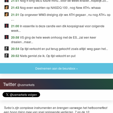
21:51
Nog ff long MES future mlnu...voor de week knaller...hopelijk 20...
21:43
Nog even wachten op NASDQ 100 , nog New ATH+ whaaa
21:31
Op ongeveer WW3 dreiging zijn we ATH gegaan , nu nog ATH+ op
,...
21:00
In essentie is deze candle een dik koopsignaal voor colgende
week...
20:58
VS ging de hele week omhoog met de ES...zal een keer
draaien...maar...
20:54
Op tijd verkocht en put terug gekocht! zoals altijd: weg gaan het...
20:52
Niets gemist zie ik. Op tijd vekocht en put
Deelnemen aan de beursbox »
Twitter
@usmarkets
Turbo’s zijn complexe instrumenten en brengen vanwege het hefboomeffect
een hoog risico mee van snel oplopende verliezen. 7 op de 10