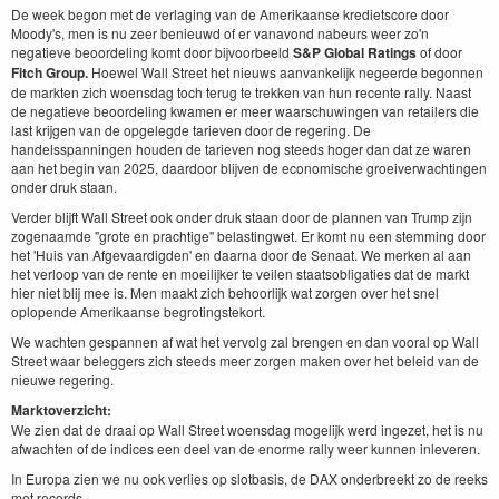
De week begon met de verlaging van de Amerikaanse kredietscore door
Moody's, men is nu zeer benieuwd of er vanavond nabeurs weer zo'n
negatieve beoordeling komt door bijvoorbeeld
S&P Global Ratings
of door
Fitch Group.
Hoewel Wall Street het nieuws aanvankelijk negeerde begonnen
de markten zich woensdag toch terug te trekken van hun recente rally. Naast
de negatieve beoordeling kwamen er meer waarschuwingen van retailers die
last krijgen van de opgelegde tarieven door de regering. De
handelsspanningen houden de tarieven nog steeds hoger dan dat ze waren
aan het begin van 2025, daardoor blijven de economische groeiverwachtingen
onder druk staan.
Verder blijft Wall Street ook onder druk staan door de plannen van Trump zijn
zogenaamde "grote en prachtige" belastingwet. Er komt nu een stemming door
het 'Huis van Afgevaardigden' en daarna door de Senaat. We merken al aan
het verloop van de rente en moeilijker te veilen staatsobligaties dat de markt
hier niet blij mee is. Men maakt zich behoorlijk wat zorgen over het snel
oplopende Amerikaanse begrotingstekort.
We wachten gespannen af wat het vervolg zal brengen en dan vooral op Wall
Street waar beleggers zich steeds meer zorgen maken over het beleid van de
nieuwe regering.
Marktoverzicht:
We zien dat de draai op Wall Street woensdag mogelijk werd ingezet, het is nu
afwachten of de indices een deel van de enorme rally weer kunnen inleveren.
In Europa zien we nu ook verlies op slotbasis, de DAX onderbreekt zo de reeks
met records.