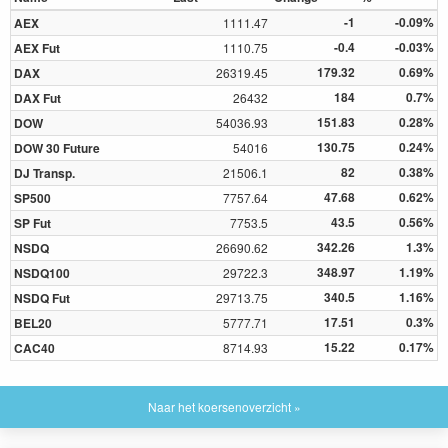
-1
-0.09%
AEX
1111.47
-0.4
-0.03%
AEX Fut
1110.75
179.32
0.69%
DAX
26319.45
184
0.7%
DAX Fut
26432
151.83
0.28%
DOW
54036.93
130.75
0.24%
DOW 30 Future
54016
82
0.38%
DJ Transp.
21506.1
47.68
0.62%
SP500
7757.64
43.5
0.56%
SP Fut
7753.5
342.26
1.3%
NSDQ
26690.62
348.97
1.19%
NSDQ100
29722.3
340.5
1.16%
NSDQ Fut
29713.75
17.51
0.3%
BEL20
5777.71
15.22
0.17%
CAC40
8714.93
Naar het koersenoverzicht »