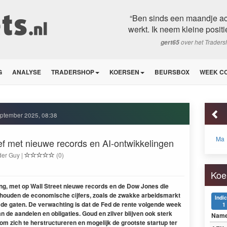
“Ben sinds een maandje ac
werkt. Ik neem kleine positi
over het Trader
gert65
G
ANALYSE
TRADERSHOP
KOERSEN
BEURSBOX
WEEK C
ptember 2025, 08:38
Ma
ief met nieuwe records en AI-ontwikkelingen
der Guy |
(0)
Koe
ng, met op Wall Street nieuwe records en de Dow Jones die
s houden de economische cijfers, zoals de zwakke arbeidsmarkt
Indi
in de gaten. De verwachting is dat de Fed de rente volgende week
1
n de aandelen en obligaties. Goud en zilver blijven ook sterk
Nam
om zich te herstructureren en mogelijk de grootste startup ter