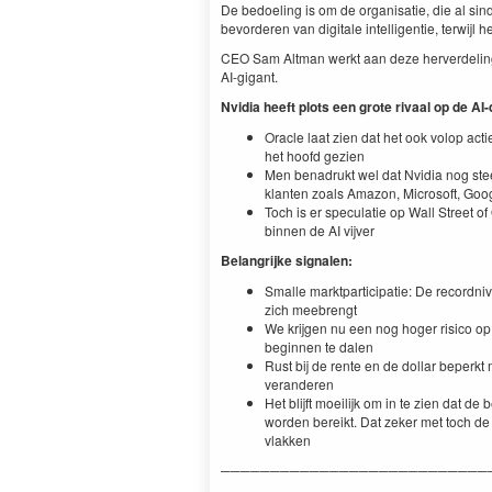
De bedoeling is om de organisatie, die al sinds
bevorderen van digitale intelligentie, terwijl
CEO Sam Altman werkt aan deze herverdeling
AI-gigant.
Nvidia heeft plots een grote rivaal op de AI
Oracle laat zien dat het ook volop act
het hoofd gezien
Men benadrukt wel dat Nvidia nog stee
klanten zoals Amazon, Microsoft, Goo
Toch is er speculatie op Wall Street o
binnen de AI vijver
Belangrijke signalen:
Smalle marktparticipatie: De record
zich meebrengt
We krijgen nu een nog hoger risico op
beginnen te dalen
Rust bij de rente en de dollar beper
veranderen
Het blijft moeilijk om in te zien dat 
worden bereikt. Dat zeker met toch d
vlakken
───────────────────────────