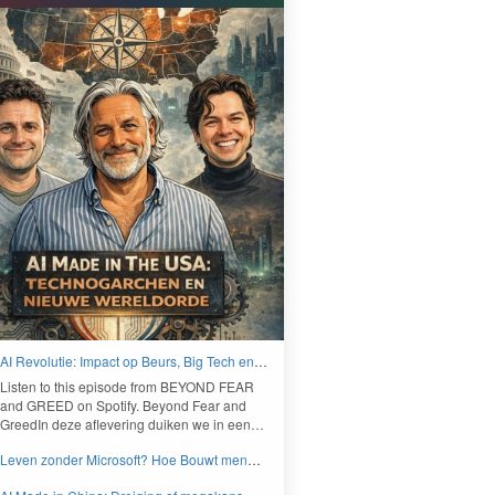
AI Revolutie: Impact op Beurs, Big Tech en
Nieuwe Wereldorde - BEYOND FEAR and
Lis­ten to this episode from
BEYOND
FEAR
GREED
and
GREED
on Spo­ti­fy. Beyond Fear and
Greed­In deze aflev­er­ing duiken we in een…
Leven zonder Microsoft? Hoe Bouwt men
aan een onafhankelijk digitaal Europa -