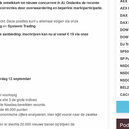
AEX
ijk ontwikkelt tot nieuwe concurrent in AI. Ondanks de recente
e correcties door overwaardering en beperkte marktparticipatie.
AEX 
DAX
ht. Deze posities kunt u allemaal volgen via onze
DAX 
ng
en
Systeem Trading
.
DOW
e aanbieding: inschrijven kan nu al vanaf € 19 via onze
DOW 
DJ Tr
SP50
SP F
NSD
NSD
rdag 12 september
NSDQ
BEL2
CAC
el voorlopig
a alle 3 de grote indices
e Nasdaq bereikten records.
 de 46.000 punten
conomische cijfers analyseren, men kijkt vooral naar de zwakke
Pod
n er slechts 20.000 nieuwe banen bij blijven de