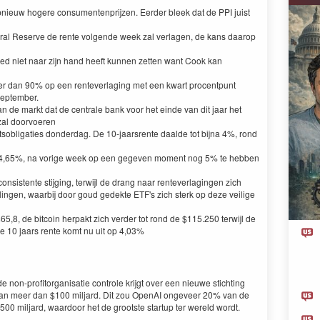
 opnieuw hogere consumentenprijzen. Eerder bleek dat de PPI juist
ral Reserve de rente volgende week zal verlagen, de kans daarop
 Fed niet naar zijn hand heeft kunnen zetten want Cook kan
r dan 90% op een renteverlaging met een kwart procentpunt
september.
de markt dat de centrale bank voor het einde van dit jaar het
zal doorvoeren
obligaties donderdag. De 10-jaarsrente daalde tot bijna 4%, rond
e 4,65%, na vorige week op een gegeven moment nog 5% te hebben
nsistente stijging, terwijl de drang naar renteverlagingen zich
lingen, waarbij door goud gedekte ETF's zich sterk op deze veilige
5,8, de bitcoin herpakt zich verder tot rond de $115.250 terwijl de
De 10 jaars rente komt nu uit op 4,03%
de non-profitorganisatie controle krijgt over een nieuwe stichting
an meer dan $100 miljard. Dit zou OpenAI ongeveer 20% van de
00 miljard, waardoor het de grootste startup ter wereld wordt.