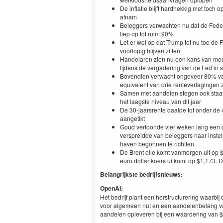
De inflatie blijft hardnekkig met toch
afnam
Beleggers verwachten nu dat de Fede
liep op tot ruim 90%
Let er wel op dat Trump tot nu toe de
voorlopig blijven zitten
Handelaren zien nu een kans van mee
tijdens de vergadering van de Fed in 
Bovendien verwacht ongeveer 80% van 
equivalent van drie renteverlagingen 
Samen met aandelen stegen ook staats
het laagste niveau van dit jaar
De 30-jaarsrente daalde tot onder d
aangetikt
Goud vertoonde vier weken lang een co
verspreidde van beleggers naar instel
haven begonnen te richtten
De Brent olie komt vanmorgen uit op $6
euro dollar koers uitkomt op $1,173. 
Belangrijkste bedrijfsnieuws:
OpenAI:
Het bedrijf plant een herstructurering waarbij 
voor algemeen nut en een aandelenbelang v
aandelen opleveren bij een waardering van $5