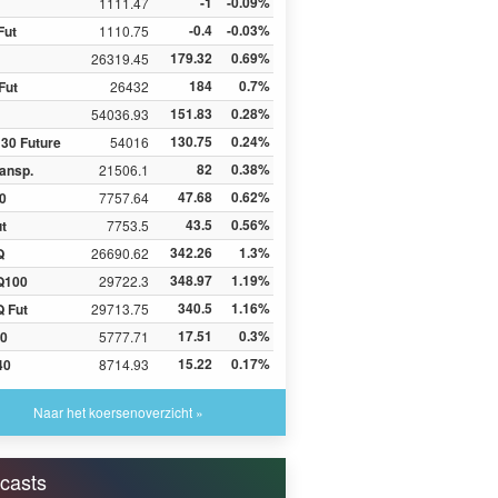
-1
-0.09%
1111.47
-0.4
-0.03%
Fut
1110.75
179.32
0.69%
26319.45
184
0.7%
Fut
26432
151.83
0.28%
54036.93
130.75
0.24%
30 Future
54016
82
0.38%
ansp.
21506.1
47.68
0.62%
0
7757.64
43.5
0.56%
ut
7753.5
342.26
1.3%
Q
26690.62
348.97
1.19%
Q100
29722.3
340.5
1.16%
 Fut
29713.75
17.51
0.3%
0
5777.71
15.22
0.17%
40
8714.93
Naar het koersenoverzicht »
casts