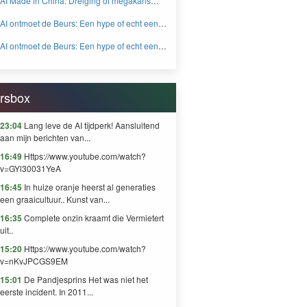
AI Made in China: Dreiging of megakans
BEYOND FEAR and GREED
voor beleggers? - BEYOND FEAR and
AI ontmoet de Beurs: Een hype of echt een
GREED
knaller DEEL 2 - BEYOND FEAR and
AI ontmoet de Beurs: Een hype of echt een
GREED
knaller DEEL 1 - BEYOND FEAR and
GREED
rsbox
23:04
Lang leve de AI tijdperk! Aansluitend
aan mijn berichten van...
16:49
Https://www.youtube.com/watch?
v=GYl30031YeA
16:45
In huize oranje heerst al generaties
een graaicultuur.. Kunst van...
16:35
Complete onzin kraamt die Vermietert
uit..
15:20
Https://www.youtube.com/watch?
v=nKvJPCGS9EM
15:01
De Pandjesprins Het was niet het
eerste incident. In 2011...