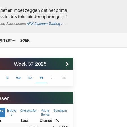
tief en moet zeggen dat het prima
es in dus iets minder opbrengst,...”
shop Abonnement
AEX Systeem Trading »
ONTEST
ZOEK
Week 37 2025
Di
Wo
Do
Vr
Za
Zo
rsen
Indices
Grondstoffen
Valuta-
Sentiment
ces
2
Bonds
e
Last
Change
%