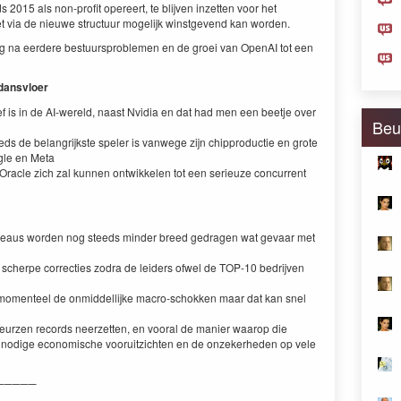
 2015 als non-profit opereert, te blijven inzetten voor het
 het via de nieuwe structuur mogelijk winstgevend kan worden.
 na eerdere bestuursproblemen en de groei van OpenAI tot een
-dansvloer
ief is in de AI-wereld, naast Nvidia en dat had men een beetje over
Beu
ds de belangrijkste speler is vanwege zijn chipproductie en grote
gle en Meta
f Oracle zich zal kunnen ontwikkelen tot een serieuze concurrent
niveaus worden nog steeds minder breed gedragen wat gevaar met
 scherpe correcties zodra de leiders ofwel de TOP-10 bedrijven
kt momenteel de onmiddellijke macro‑schokken maar dat kan snel
de beurzen records neerzetten, en vooral de manier waarop die
e nodige economische vooruitzichten en de onzekerheden op vele
─────