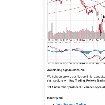
Aanbieding signaaldiensten:
We hebben enkele posities op limiet aangekoc
signaaldiensten:
Guy Trading
,
Polleke Tradi
Tot 1 november profiteert u van een special
...
Inschrijven:
Voor Systeem Trading