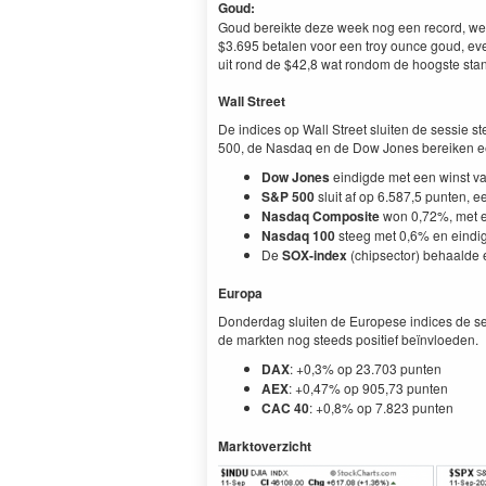
Goud:
Goud bereikte deze week nog een record, we 
$3.695 betalen voor een troy ounce goud, even w
uit rond de $42,8 wat rondom de hoogste stand
Wall Street
De indices op Wall Street sluiten de sessie 
500, de Nasdaq en de Dow Jones bereiken ee
Dow Jones
eindigde met een winst v
S&P 500
sluit af op 6.587,5 punten, 
Nasdaq Composite
won 0,72%, met e
Nasdaq 100
steeg met 0,6% en eindi
De
SOX-index
(chipsector) behaalde 
Europa
Donderdag sluiten de Europese indices de sess
de markten nog steeds positief beïnvloeden.
DAX
: +0,3% op 23.703 punten
AEX
: +0,47% op 905,73 punten
CAC 40
: +0,8% op 7.823 punten
Marktoverzicht