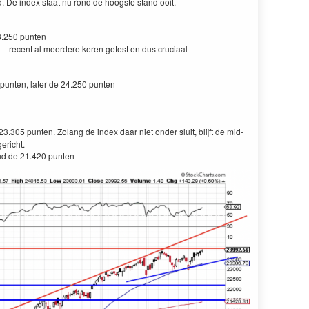
 De index staat nu rond de hoogste stand ooit.
3.250 punten
 recent al meerdere keren getest en dus cruciaal
punten, later de 24.250 punten
3.305 punten. Zolang de index daar niet onder sluit, blijft de mid-
ericht.
nd de 21.420 punten