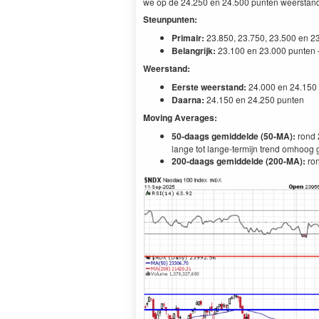
we op de 24.250 en 24.500 punten weerstand.
Steunpunten:
Primair:
23.850, 23.750, 23.500 en 2
Belangrijk:
23.100 en 23.000 punten —
Weerstand:
Eerste weerstand:
24.000 en 24.150 
Daarna:
24.150 en 24.250 punten
Moving Averages:
50-daags gemiddelde (50-MA):
rond 2
lange tot lange-termijn trend omhoog g
200-daags gemiddelde (200-MA):
ro