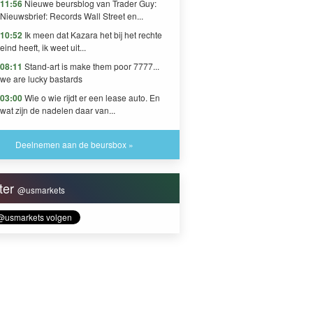
11:56
Nieuwe beursblog van Trader Guy:
Nieuwsbrief: Records Wall Street en...
10:52
Ik meen dat Kazara het bij het rechte
eind heeft, ik weet uit...
08:11
Stand-art is make them poor 7777...
we are lucky bastards
03:00
Wie o wie rijdt er een lease auto. En
wat zijn de nadelen daar van...
Deelnemen aan de beursbox »
tter
@usmarkets