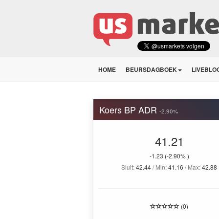
HOME
BEURSDAGBOEK
LIVEBLO
Koers BP ADR
-2.90%
41.21
-1.23
(-2.90% )
Sluit:
42.44
/ Min:
41.16
/ Max:
42.88
(0)