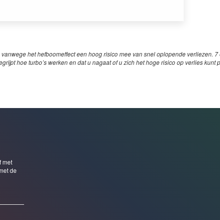
 vanwege het hefboomeffect een hoog risico mee van snel oplopende verliezen. 7 o
egrijpt hoe turbo’s werken en dat u nagaat of u zich het hoge risico op verlies kunt 
f met
met de