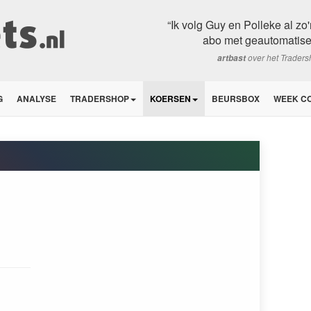
“Ik volg Guy en Polleke al zo
abo met geautomatisee
over het Trader
artbast
G
ANALYSE
TRADERSHOP
KOERSEN
BEURSBOX
WEEK C