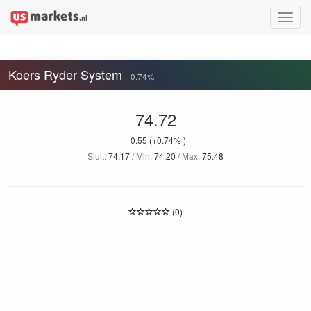
Toggle
naviga
Koers Ryder System
+0.74%
74.72
+0.55
(+0.74% )
Sluit:
74.17
/ Min:
74.20
/ Max:
75.48
(0)