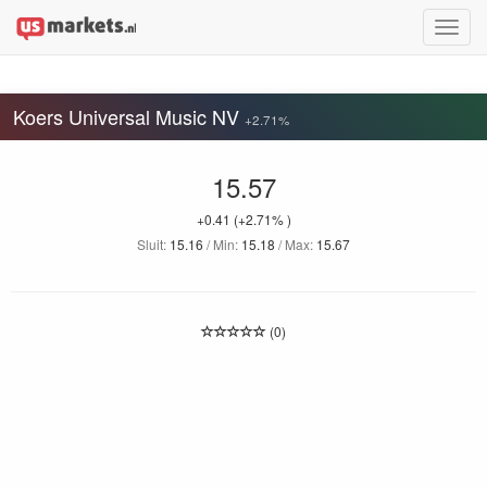
Toggle
naviga
Koers Universal Music NV
+2.71%
15.57
+0.41
(+2.71% )
Sluit:
15.16
/ Min:
15.18
/ Max:
15.67
(0)