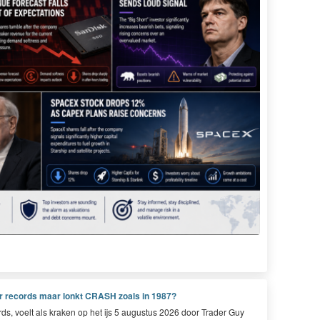
aar records maar lonkt CRASH zoals in 1987?
ds, voelt als krak­en op het ijs
5
augus­tus
2026
door Trad­er Guy