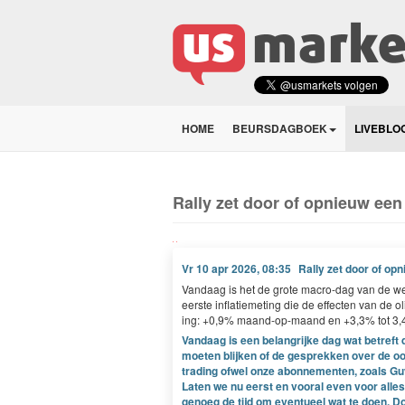
HOME
BEURSDAGBOEK
LIVEBLO
Rally zet door of opnieuw een
Vr 10 apr 2026, 08:35
Rally zet door of op
Van­daag is het de grote macro-dag van de wee
eerste inflatiemet­ing die de effecten van de ol
ing: +
0
,
9
% maand-op-maand en +
3
,
3
% tot
3
,
Vandaag is een belangrijke dag wat betreft d
moeten blijken of de gesprekken over de oo
trading ofwel onze abonnementen, zoals Gu
Laten we nu eerst en vooral even voor alles
genoeg de tijd om eventueel wat te doen. D