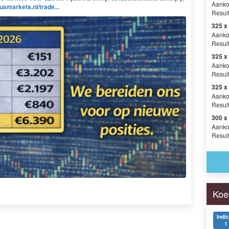
Aanko
usmarkets.nl/trade...
Result
325 x
Aanko
Result
325 x
Aanko
Result
325 x
Aanko
Result
300 x
Aanko
Resul
Koe
Indi
1