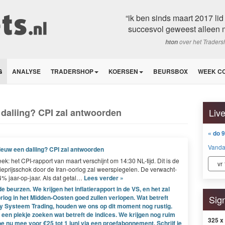
“ik ben sinds maart 2017 lid
succesvol geweest alleen m
over het Trader
hton
G
ANALYSE
TRADERSHOP
KOERSEN
BEURSBOX
WEEK C
 daliing? CPI zal antwoorden
Liv
« do 
Vand
nieuw een daliing? CPI zal antwoorden
k: het CPI-rap­port van maart ver­schi­jnt om
14
:
30
NL-tijd. Dit is de
vr
iepri­jss­chok door de Iran-oor­log zal weer­spiege­len. De verwacht­
4
% jaar-op-jaar. Als dat getal…
Lees verder »
e beurzen. We krijgen het inflatierapport in de VS, en het zal
rlog in het Midden-Oosten goed zullen verlopen. Wat betreft
Sig
y Systeem Trading, houden we ons op dit moment nog rustig.
 een plekje zoeken wat betreft de indices. We krijgen nog ruim
325 x
oe nu mee voor €25 tot 1 juni via een proefabonnement.
Schrijf je