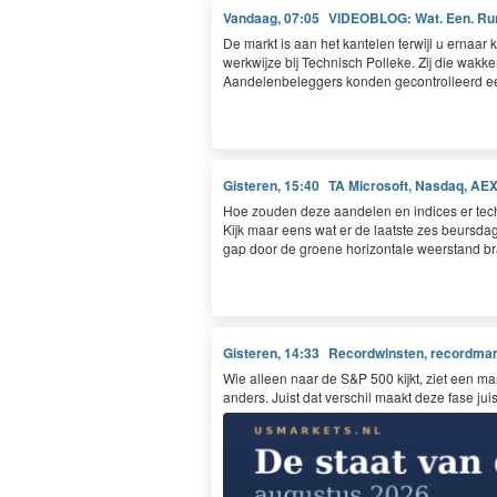
Vandaag, 07:05
VIDEOBLOG: Wat. Een. Run.
De markt is aan het kan­te­len ter­wi­jl u ernaar k
werk­wi­jze bij Tech­nisch Polleke. Zij die wakker
Aan­de­len­be­leg­gers kon­den gecon­trolleerd
Gisteren, 15:40
TA Microsoft, Nasdaq, AEX
Hoe zouden deze aan­de­len en indices er tech­
Kijk maar eens wat er de laat­ste zes beurs­da
gap door de groene hor­i­zon­tale weer­stand
Gisteren, 14:33
Recordwinsten, recordmarg
Wie alleen naar de S&P 500 kijkt, ziet een mar
anders. Juist dat verschil maakt deze fase juis