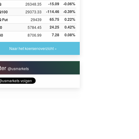
-15.09
-0.06%
Q
26348.35
-114.46
-0.39%
Q100
29373.33
65.75
0.22%
 Fut
29439
24.25
0.42%
0
5784.45
7.28
0.08%
40
8706.99
Naar het koersenoverzicht »
tter
@usmarkets