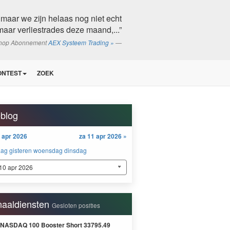
 maar we zijn helaas nog niet echt
aar verliestrades deze maand,...”
shop Abonnement
AEX Systeem Trading »
ONTEST
ZOEK
eblog
9 apr 2026
za 11 apr 2026 »
aag
gisteren
woensdag
dinsdag
 10 apr 2026
naaldiensten
Gesloten posities
 NASDAQ 100 Booster Short 33795.49