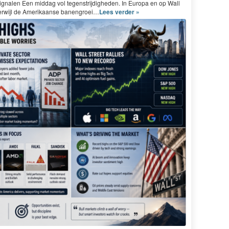
ig­nalen Een mid­dag vol tegen­stri­jdighe­den. In Europa en op Wall
 ter­wi­jl de Amerikaanse banengroei…
Lees verder »