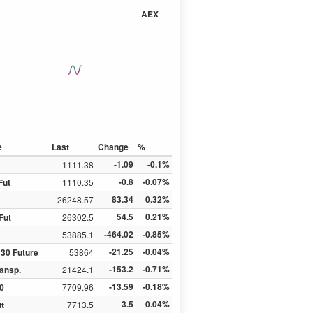
AEX
e
Last
Change
%
-1.09
-0.1%
1111.38
-0.8
-0.07%
Fut
1110.35
83.34
0.32%
26248.57
54.5
0.21%
Fut
26302.5
-464.02
-0.85%
53885.1
-21.25
-0.04%
30 Future
53864
-153.2
-0.71%
ansp.
21424.1
-13.59
-0.18%
0
7709.96
3.5
0.04%
ut
7713.5