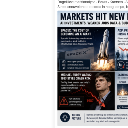
Dagelijkse mark­t­analyse · Beurs · Koersen · S
Street sneu­ve­len de records in hoog tem­po,