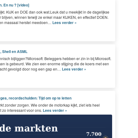
 En nu ? [video]
ijkt.
KIJK
en
DOE
dan ook wat.Leuk dat u meek­ijkt in de dagelijkse
 bli­jven, win­nen ter­wi­jl ze enkel maar
KIJKEN
, en effec­tief
DOEN
.
 een mas­saal her­s­tel meedoen…
Lees verder »
, Shell en ASML
nisch bijliggen?Microsoft: Beleg­gers hebben er zin in bij Microsoft.
­gen is gebeurd. We zien een enorme sti­jging die de koers met een
 bracht gevol­gd door nog een gap en…
Lees verder »
es, recordschulden: Tijd om op te letten
kt zonder zorgen. Wie onder de motorkap kijkt, ziet iets heel
t zo interessant voor ons.
Lees verder »