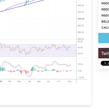
NSD
NSD
NSDQ
BEL2
CAC
Twi