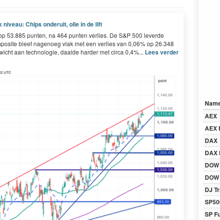
niveau: Chips onderuit, olie in de lift
p 53.885 punten, na 464 punten verlies. De S&P 500 leverde
osite bleef nagenoeg vlak met een verlies van 0,06% op 26.348
icht aan technologie, daalde harder met circa 0,4%...
Lees verder
Nam
AEX
AEX 
DAX
DAX 
DOW
DOW 
DJ Tr
SP50
SP F