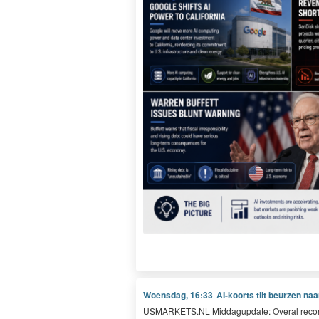
Woensdag, 16:33
AI-koorts tilt beurzen n
USMAR​KETS​
.
NL
Mid­dagup­date: Over­al recor