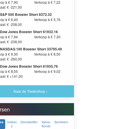
op à € 7,90
Verkoop à € 7,22
aat: € -221,00
 S&P 500 Booster Short 8372.32
op à € 6,40
Verkoop à € 5,76
aat: € -208,00
 Dow Jones Booster Short 61932.16
op à € 7,94
Verkoop à € 7,30
aat: € -208,00
 NASDAQ 100 Booster Short 33795.49
op à € 9,30
Verkoop à € 8,50
aat: € -260,00
 Dow Jones Booster Short 61935.76
op à € 8,55
Verkoop à € 9,02
taat: € +141,00
Naar de Tradershop »
rsen
Indices
Grondstoffen
Valuta-
Sentiment
ces
2
Bonds