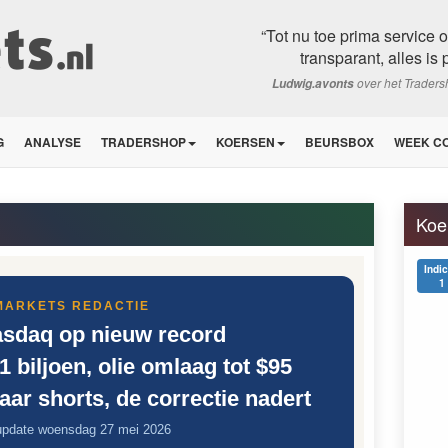
“Tot nu toe prima service 
transparant, alles is p
over het Trader
Ludwig.avonts
G
ANALYSE
TRADERSHOP
KOERSEN
BEURSBOX
WEEK C
Koe
Indi
1
MARKETS REDACTIE
sdaq op nieuw record
 biljoen, olie omlaag tot $95
naar shorts, de correctie nadert
pdate woensdag 27 mei 2026