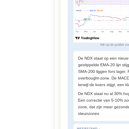
Klik op de grafiek v
De NDX staat op een nieuw
gestippelde EMA-20 lijn sti
SMA-200 liggen fors lager. R
overbought-zone. De MACD-d
terwijl de koers stijgt, een
De NDX staat nu al 30% hog
Een correctie van 5-10% zo
zone, dat zijn meer gezond
steunzones.
WEERSTAND ↑