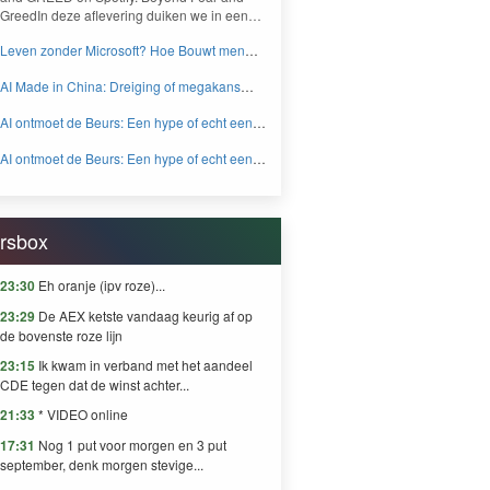
Greed­In deze aflev­er­ing duiken we in een…
Leven zonder Microsoft? Hoe Bouwt men
aan een onafhankelijk digitaal Europa -
AI Made in China: Dreiging of megakans
BEYOND FEAR and GREED
voor beleggers? - BEYOND FEAR and
AI ontmoet de Beurs: Een hype of echt een
GREED
knaller DEEL 2 - BEYOND FEAR and
AI ontmoet de Beurs: Een hype of echt een
GREED
knaller DEEL 1 - BEYOND FEAR and
GREED
rsbox
23:30
Eh oranje (ipv roze)...
23:29
De AEX ketste vandaag keurig af op
de bovenste roze lijn
23:15
Ik kwam in verband met het aandeel
CDE tegen dat de winst achter...
21:33
* VIDEO online
17:31
Nog 1 put voor morgen en 3 put
september, denk morgen stevige...