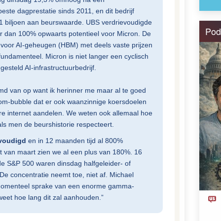
ste dagprestatie sinds 2011, en dit bedrijf
$1 biljoen aan beurswaarde. UBS verdrievoudigde
Pod
er dan 100% opwaarts potentieel voor Micron. De
 voor AI-geheugen (HBM) met deels vaste prijzen
undamenteel. Micron is niet langer een cyclisch
esteld AI-infrastructuurbedrijf.
eemd van op want ik herinner me maar al te goed
com-bubble dat er ook waanzinnige koersdoelen
 internet aandelen. We weten ook allemaal hoe
als men de beurshistorie respecteert.
evoudigd
en in 12 maanden tijd al 800%
t van maart zien we al een plus van 180%. 16
 de S&P 500 waren dinsdag halfgeleider- of
 concentratie neemt toe, niet af. Michael
s momenteel sprake van een enorme gamma-
eet hoe lang dit zal aanhouden.”