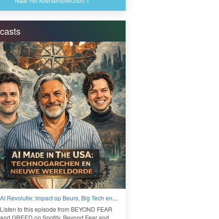
Naar het koersenoverzicht »
casts
AI Revolutie: Impact op Beurs, Big Tech en
Nieuwe Wereldorde - BEYOND FEAR and
Lis­ten to this episode from
BEYOND
FEAR
GREED
and
GREED
on Spo­ti­fy. Beyond Fear and