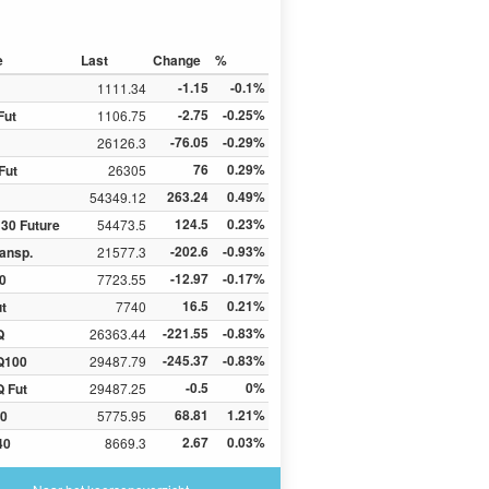
e
Last
Change
%
-1.15
-0.1%
1111.34
-2.75
-0.25%
Fut
1106.75
-76.05
-0.29%
26126.3
76
0.29%
Fut
26305
263.24
0.49%
54349.12
124.5
0.23%
30 Future
54473.5
-202.6
-0.93%
ansp.
21577.3
-12.97
-0.17%
0
7723.55
16.5
0.21%
ut
7740
-221.55
-0.83%
Q
26363.44
-245.37
-0.83%
Q100
29487.79
-0.5
0%
 Fut
29487.25
68.81
1.21%
0
5775.95
2.67
0.03%
40
8669.3