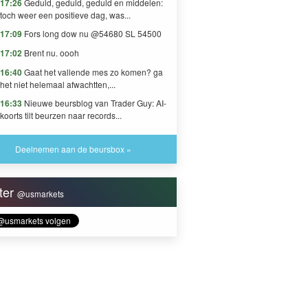
17:26
Geduld, geduld, geduld en middelen:
toch weer een positieve dag, was...
17:09
Fors long dow nu @54680 SL 54500
17:02
Brent nu. oooh
16:40
Gaat het vallende mes zo komen? ga
het niet helemaal afwachtten,...
16:33
Nieuwe beursblog van Trader Guy: AI-
koorts tilt beurzen naar records...
Deelnemen aan de beursbox »
tter
@usmarkets