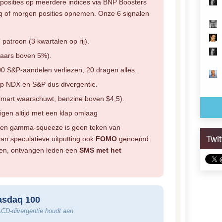
posities op meerdere indices via BNP Boosters
ag of morgen posities opnemen. Onze 6 signalen
patroon (3 kwartalen op rij).
jaars boven 5%).
0 S&P-aandelen verliezen, 20 dragen alles.
op NDX en S&P dus divergentie.
mart waarschuwt, benzine boven $4,5).
igen altijd met een klap omlaag
een gamma-squeeze is geen teken van
Twi
an speculatieve uitputting ook
FOMO
genoemd.
men, ontvangen leden een
SMS met het
asdaq 100
ACD-divergentie houdt aan