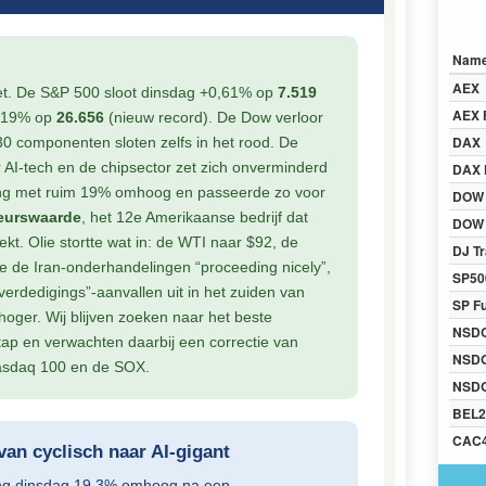
Nam
AEX
et. De S&P 500 sloot dinsdag +0,61% op
7.519
AEX 
1,19% op
26.656
(nieuw record). De Dow verloor
DAX
0 componenten sloten zelfs in het rood. De
r AI-tech en de chipsector zet zich onverminderd
DAX 
ong met ruim 19% omhoog en passeerde zo voor
DOW
beurswaarde
, het 12e Amerikaanse bedrijf dat
DOW 
kt. Olie stortte wat in: de WTI naar $92, de
DJ Tr
 de Iran-onderhandelingen “proceeding nicely”,
SP50
fverdedigings”-aanvallen uit in het zuiden van
SP F
hoger. Wij blijven zoeken naar het beste
NSD
ap en verwachten daarbij een correctie van
NSD
asdaq 100 en de SOX.
NSDQ
BEL2
CAC
van cyclisch naar AI-gigant
ng dinsdag 19,3% omhoog na een