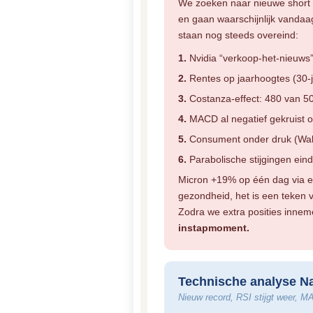
We zoeken naar nieuwe short 
en gaan waarschijnlijk vanda
staan nog steeds overeind:
1.
Nvidia “verkoop-het-nieuws” 
2.
Rentes op jaarhoogtes (30-
3.
Costanza-effect: 480 van 50
4.
MACD al negatief gekruist 
5.
Consument onder druk (Wal
6.
Parabolische stijgingen eind
Micron +19% op één dag via 
gezondheid, het is een teken v
Zodra we extra posities inne
instapmoment.
Technische analyse N
Nieuw record, RSI stijgt weer, M