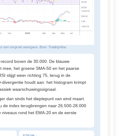
oor een vergrote weergave. Bron: TradingView
 record boven de 30.000. De blauwe
jgt mee, het groene SMA-50 en het paarse
SI stijgt weer richting 75, terug in de
ivergentie houdt aan: het histogram krimpt
 klassiek waarschuwingssignaal.
er dan sinds het dieptepunt van eind maart.
u de index terugbrengen naar 26.500-28.000
e niveaus rond het EMA-20 en de eerste
STEUN ↓