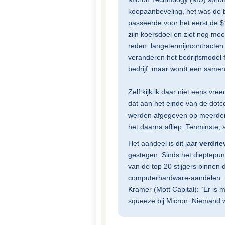
koopaanbeveling, het was de be
passeerde voor het eerst de 
zijn koersdoel en ziet nog me
reden: langetermijncontracten
veranderen het bedrijfsmodel f
bedrijf, maar wordt een sameng
Zelf kijk ik daar niet eens vr
dat aan het einde van de dot
werden afgegeven op meerdere
het daarna afliep. Tenminste, 
Het aandeel is dit jaar
verdri
gestegen. Sinds het dieptepun
van de top 20 stijgers binnen
computerhardware-aandelen. De
Kramer (Mott Capital): “Er i
squeeze bij Micron. Niemand w