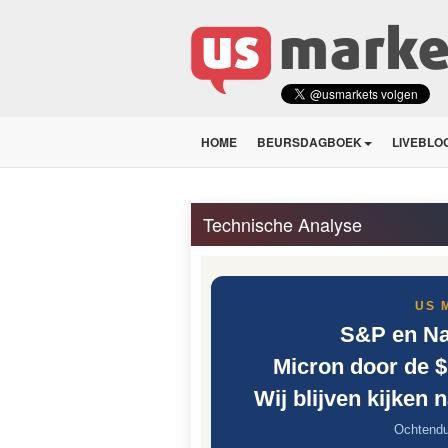
HOME
BEURSDAGBOEK
LIVEBLO
Technische Analyse
US 
S&P en Na
Micron door de $1
Wij blijven kijken 
Ochtendu