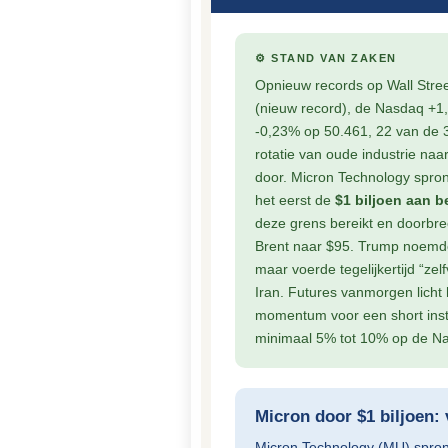
⚙ STAND VAN ZAKEN
Opnieuw records op Wall Stre
(nieuw record), de Nasdaq +
-0,23% op 50.461, 22 van de 3
rotatie van oude industrie naa
door. Micron Technology spr
het eerst de
$1 biljoen aan 
deze grens bereikt en doorbree
Brent naar $95. Trump noemde
maar voerde tegelijkertijd “zel
Iran. Futures vanmorgen licht 
momentum voor een short inst
minimaal 5% tot 10% op de N
Micron door $1 biljoen: 
Micron Technology (MU) spro