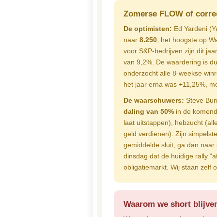
Zomerse FLOW of correc
De optimisten:
Ed Yardeni (Y
naar
8.250
, het hoogste op Wa
voor S&P-bedrijven zijn dit ja
van 9,2%. De waardering is du
onderzocht alle 8-weekse win
het jaar erna was +11,25%, me
De waarschuwers:
Steve Burn
daling van 50%
in de komende 
laat uitstappen), hebzucht (al
geld verdienen). Zijn simpels
gemiddelde sluit, ga dan na
dinsdag dat de huidige rally “a
obligatiemarkt. Wij staan zel
Waarom we short blijven