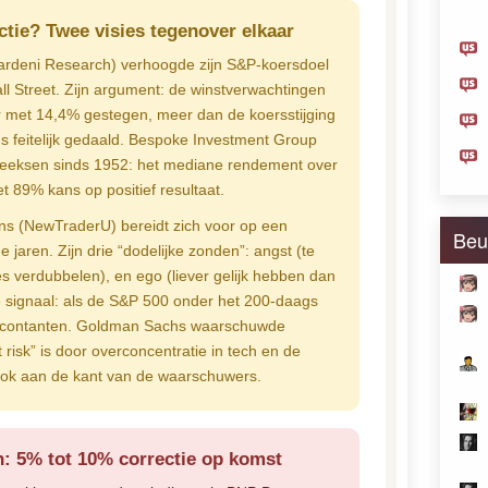
tie? Twee visies tegenover elkaar
ardeni Research) verhoogde zijn S&P-koersdoel
ll Street. Zijn argument: de winstverwachtingen
ar met 14,4% gestegen, meer dan de koersstijging
s feitelijk gedaald. Bespoke Investment Group
reeksen sinds 1952: het mediane rendement over
t 89% kans op positief resultaat.
s (NewTraderU) bereidt zich voor op een
Beu
jaren. Zijn drie “dodelijke zonden”: angst (te
les verdubbelen), en ego (liever gelijk hebben dan
te signaal: als de S&P 500 onder het 200-daags
ar contanten. Goldman Sachs waarschuwde
t risk” is door overconcentratie in tech en de
f ook aan de kant van de waarschuwers.
: 5% tot 10% correctie op komst