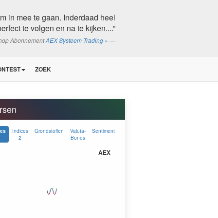
om in mee te gaan. Inderdaad heel
erfect te volgen en na te kijken....”
shop Abonnement
AEX Systeem Trading »
ONTEST
ZOEK
rsen
Indices
Grondstoffen
Valuta-
Sentiment
ces
2
Bonds
AEX