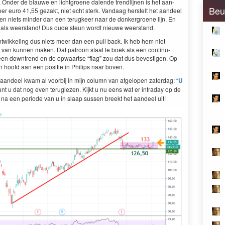
. Onder de blauwe en licht­groene dal­ende trendli­j­nen is het aan­
Beu
eer euro
41
,
55
geza­kt, niet echt sterk. Van­daag her­stelt het aan­deel
er en niets min­der dan een terug­keer naar de donker­groene lijn. En
r als weer­stand! Dus oude ste­un wordt nieuwe weerstand.
twik­kel­ing dus niets meer dan een pull back. Ik heb hem niet
” van kun­nen mak­en. Dat patroon staat te boek als een con­tin­u­
 in een down­trend en de opwaartse
“
flag” zou dat dus beves­ti­gen. Op
 hoofd aan een posi­tie in Philips naar boven.
it aan­deel kwam al voor­bij in mijn col­umn van afgelopen zater­dag:
“
U
unt u dat nog even teruglezen. Kijkt u nu eens wat er intra­day op de
l, na een peri­ode van u in slaap sussen breekt het aan­deel uit!