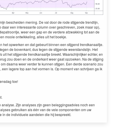
 mijn beschei­den mening. De val door de rode sti­j­gende trendli­jn,
eb daar een inter­es­sante col­umn over geschreven, zoek maar op),
­atiepa­troon­t­je, weer een gap en de verdere afzwakking tot aan de
n mooie ontwik­kel­ing, alles uit het boekje.
n het opw­erken en dat gebeurt bin­nen een sti­j­gend trend­kanaalt­je.
egen de bovenkant, dus tegen de sti­j­gende weer­stand­sli­jn. Het
uit het sti­j­gende trend­kanaalt­je breekt. Waarschi­jn­lijk­er echter, en
terug zou doen en de onderkant weer gaat opzoeken. Na de sti­jging
 daar­na weer verder te kun­nen sti­j­gen. Een derde sce­nario zou
li, een lagere top aan het vor­men is. Op moment van schri­jven ga ik
ens­dag toe!
st.
e analyse. Zijn analy­ses zijn geen beleg­gingsad­vies noch een
aly­ses gebruiken als één van de vele com­po­nen­ten om uw
e in de indi­vidu­ele aan­de­len die hij bespreekt.