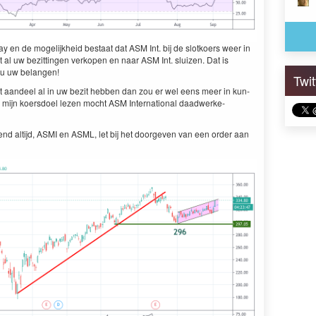
a­day en de mogelijkheid bestaat dat
ASM
Int. bij de slotko­ers weer in
et al uw bezit­tin­gen verkopen en naar
ASM
Int. sluizen. Dat is
d u uw belangen!
Twi
et aan­deel al in uw bez­it hebben dan zou er wel eens meer in kun­
 u mijn koers­doel lezen mocht
ASM
Inter­na­tion­al daad­w­erke­
nd alti­jd,
ASMI
en
ASML
, let bij het doorgeven van een order aan