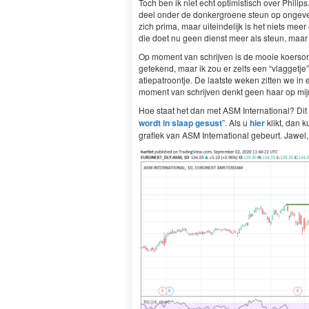
Toch ben ik niet echt opti­mistisch over Philips
deel onder de donker­groene ste­un op ongev
zich pri­ma, maar uitein­delijk is het niets me
die doet nu geen dienst meer als ste­un, maa
Op moment van schri­jven is de mooie koer­son­
getek­end, maar ik zou er zelfs een
“
vlagget­je
atiepa­troon­t­je. De laat­ste weken zit­ten we
moment van schri­jven denkt geen haar op mijn
Hoe staat het dan met
ASM
Inter­na­tion­al? D
wordt in slaap gesust
”. Als u
hier
klikt, dan k
grafiek van
ASM
Inter­na­tion­al gebeurt. Jawe