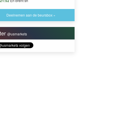
21:52
En brent sh
Deelnemen aan de beursbox »
tter
@usmarkets