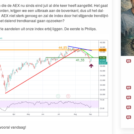
jn die de
AEX
nu sinds eind juli al drie keer heeft aangetikt. Het gaat
n, kri­j­gen we een uit­braak aan de bovenkant, dus uit het dal­
e
AEX
niet sterk genoeg en zal de index door het sti­j­gende trendli­jn­t­
 het dal­end trend­kanaal gaan opzoeken?
e aan­de­len uit onze index erbij liggen. De eerste is Philips.
n vooral vandaag!