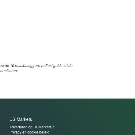
p de 10 retailbeleggers verliest geld met de
permitteren.
US Markets
Adverteren op USMarkets.nl
Privacy en cookie beleid