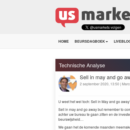
HOME
BEURSDAGBOEK
LIVEBLO
Technische Analyse
Sell in may and go aw
2 september 2020, 13:50 | Marc
U weet het wel toch: Sell in May and go away
Sell in may and go away but remem­ber to come
achter uw bureau te gaan zit­ten en de invest
beurswijsheid…
We gaan het de komende maan­den meemak­e