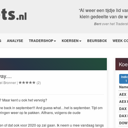
“Al weer een tijdje lid v
klein gedeelte van de win
over het Trader
Bert
G
ANALYSE
TRADERSHOP
KOERSEN
BEURSBOX
WEEK C
Koe
ay....
Indi
1
el Bronner |
(2)
Nam
AEX
? Maar kent u ook het vervolg?
AEX 
 back in sep­tem­ber!!! And guess what…het is sep­tem­ber. Tijd om
DAX
erin­gen weer op te pakken. Althans, vol­gens de oude
DAX 
DOW
n of dat ook voor
2020
op zal gaan. Ik neem u mee van­daag langs