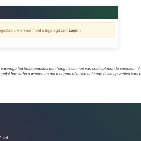
gestaan. Hiervoor moet u ingelogd zijn.
Login »
 vanwege het hefboomeffect een hoog risico mee van snel oplopende verliezen. 7 o
egrijpt hoe turbo’s werken en dat u nagaat of u zich het hoge risico op verlies kunt 
f met