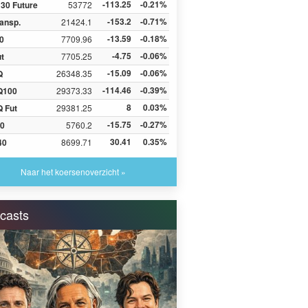
-113.25
-0.21%
30 Future
53772
-153.2
-0.71%
ansp.
21424.1
-13.59
-0.18%
0
7709.96
-4.75
-0.06%
ut
7705.25
-15.09
-0.06%
Q
26348.35
-114.46
-0.39%
Q100
29373.33
8
0.03%
 Fut
29381.25
-15.75
-0.27%
0
5760.2
30.41
0.35%
40
8699.71
Naar het koersenoverzicht »
casts