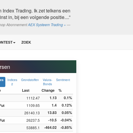
an Index Trading. Ik zet telkens een
st in, bij een volgende positie....”
shop Abonnement
AEX Systeem Trading »
ONTEST
ZOEK
rsen
Indices
Grondstoffen
Valuta-
Sentiment
ces
2
Bonds
e
Last
Change
%
1.13
0.1%
1112.47
1.4
0.12%
Fut
1109.65
13.83
0.05%
26140.13
-10.5
-0.04%
Fut
26237.5
-464.02
-0.85%
53885.1