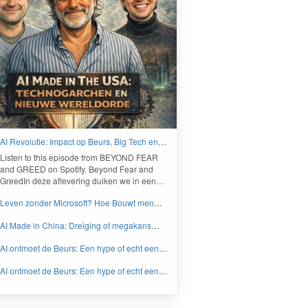
AI Revolutie: Impact op Beurs, Big Tech en
Nieuwe Wereldorde - BEYOND FEAR and
Lis­ten to this episode from
BEYOND
FEAR
GREED
and
GREED
on Spo­ti­fy. Beyond Fear and
Greed­In deze aflev­er­ing duiken we in een…
Leven zonder Microsoft? Hoe Bouwt men
aan een onafhankelijk digitaal Europa -
AI Made in China: Dreiging of megakans
BEYOND FEAR and GREED
voor beleggers? - BEYOND FEAR and
AI ontmoet de Beurs: Een hype of echt een
GREED
knaller DEEL 2 - BEYOND FEAR and
AI ontmoet de Beurs: Een hype of echt een
GREED
knaller DEEL 1 - BEYOND FEAR and
GREED