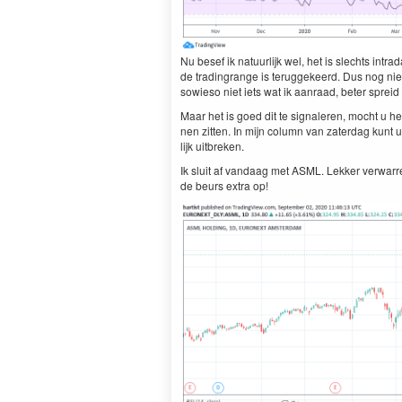
Nu besef ik natu­urlijk wel, het is slechts intr
de trad­in­grange is terugge­keerd. Dus nog ni
sowieso niet iets wat ik aan­raad, beter sprei
Maar het is goed dit te sig­naleren, mocht u h
nen zit­ten. In mijn col­umn van zater­dag kunt
lijk uitbreken.
Ik sluit af van­daag met
ASML
. Lekker ver­war­re
de beurs extra op!