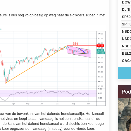
DOW 
DJ Tr
 beurs is dus nog volop bezig op weg naar de slotko­ers. Ik begin met
SP50
SP F
NSD
NSD
NSDQ
BEL2
CAC
Pod
deur van de bovenkant van het dal­ende trend­kanaalt­je. Het kanaalt­
t virus en loopt tot aan van­daag. Is het een trend­kanaal uit de
e onderkant van het dal­end trend­kanaal werd slechts één keer opge­
 keer opge­zocht en van­daag (intra­day) voor de vierde keer.