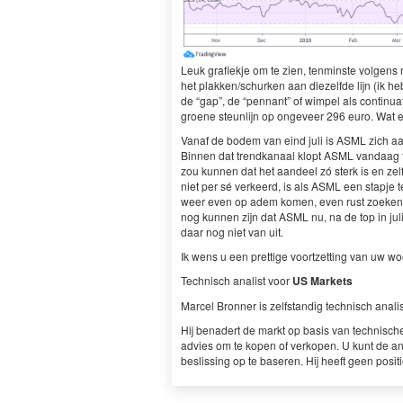
Leuk grafiek­je om te zien, ten­min­ste vol­gens
het plakken/​schurken aan diezelfde lijn (ik h
de
“
gap”, de
“
pen­nant” of wim­pel als con­tin­u
groene ste­un­li­jn op ongeveer
296
euro. Wat ee
Vanaf de bodem van eind juli is
ASML
zich aa
Bin­nen dat trend­kanaal klopt
ASML
van­daag t
zou kun­nen dat het aan­deel zó sterk is en zelfs 
niet per sé ver­keerd, is als
ASML
een stap­je 
weer even op adem komen, even rust zoeken om
nog kun­nen zijn dat
ASML
nu, na de top in ju
daar nog niet van uit.
Ik wens u een pret­tige voortzetting van uw wo
Tech­nisch anal­ist voor
US
Mar­kets
Mar­cel Bron­ner is zelf­s­tandig tech­nisch anali
Hij benadert de markt op basis van tech­nis­ch
advies om te kopen of verkopen. U kunt de an
besliss­ing op te baseren. Hij heeft geen posi­ti