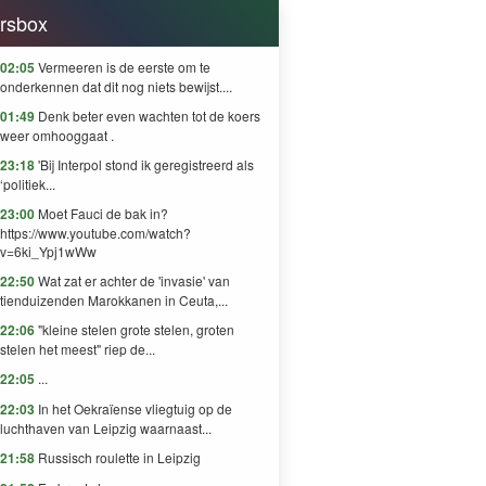
rsbox
02:05
Vermeeren is de eerste om te
onderkennen dat dit nog niets bewijst....
01:49
Denk beter even wachten tot de koers
weer omhooggaat .
23:18
'Bij Interpol stond ik geregistreerd als
‘politiek...
23:00
Moet Fauci de bak in?
https://www.youtube.com/watch?
v=6ki_Ypj1wWw
22:50
Wat zat er achter de 'invasie' van
tienduizenden Marokkanen in Ceuta,...
22:06
"kleine stelen grote stelen, groten
stelen het meest" riep de...
22:05
...
22:03
In het Oekraïense vliegtuig op de
luchthaven van Leipzig waarnaast...
21:58
Russisch roulette in Leipzig