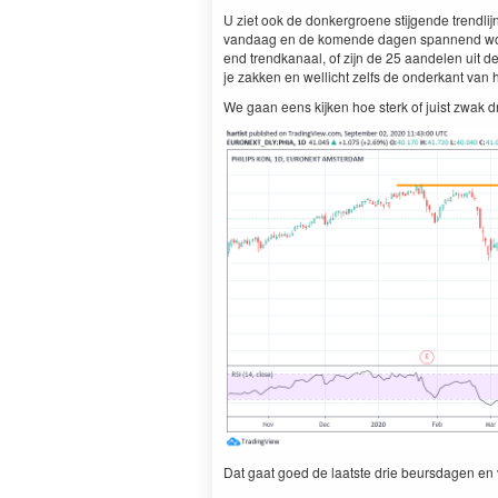
U ziet ook de donker­groene sti­j­gende trendli­
van­daag en de komende dagen span­nend wor­de
end trend­kanaal, of zijn de
25
aan­de­len uit d
je zakken en wellicht zelfs de onderkant van
We gaan eens kijken hoe sterk of juist zwak dri
Dat gaat goed de laat­ste drie beurs­da­gen e