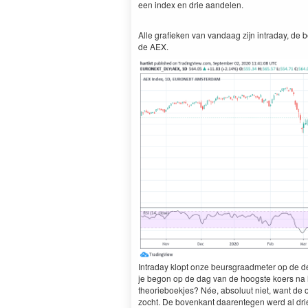
een index en drie aandelen.
Alle grafieken van van­daag zijn intra­day, de
de
AEX
.
Intra­day klopt onze beurs­graad­me­ter op de 
je begon op de dag van de hoog­ste koers na he
the­o­rieboek­jes? Née, absolu­ut niet, want d
zocht. De bovenkant daar­ente­gen werd al drie