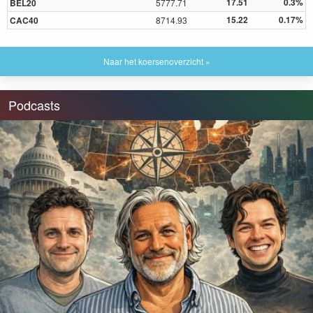
17.51
0.3%
BEL20
5777.71
15.22
0.17%
CAC40
8714.93
Naar het koersenoverzicht »
Podcasts