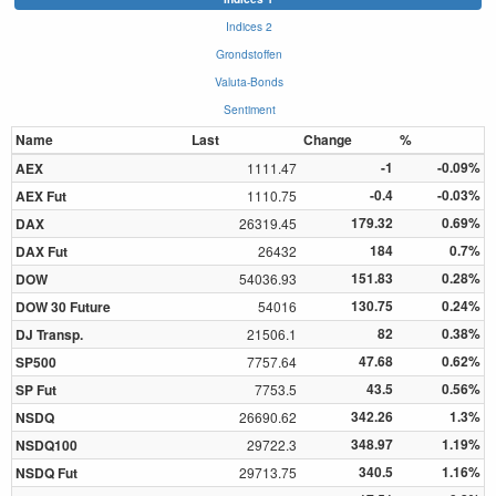
Indices 2
Grondstoffen
Valuta-Bonds
Sentiment
Name
Last
Change
%
-1
-0.09%
AEX
1111.47
-0.4
-0.03%
AEX Fut
1110.75
179.32
0.69%
DAX
26319.45
184
0.7%
DAX Fut
26432
151.83
0.28%
DOW
54036.93
130.75
0.24%
DOW 30 Future
54016
82
0.38%
DJ Transp.
21506.1
47.68
0.62%
SP500
7757.64
43.5
0.56%
SP Fut
7753.5
342.26
1.3%
NSDQ
26690.62
348.97
1.19%
NSDQ100
29722.3
340.5
1.16%
NSDQ Fut
29713.75