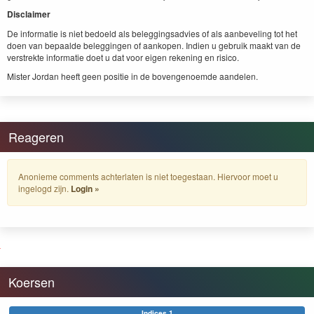
Dis­claimer
De infor­matie is niet bedoeld als beleg­gingsad­vies of als aan­bevel­ing tot het
doen van bepaalde beleg­gin­gen of aankopen. Indi­en u gebruik maakt van de
ver­strek­te infor­matie doet u dat voor eigen reken­ing en risico.
Mis­ter Jor­dan heeft geen posi­tie in de bovenge­noemde aandelen.
Reageren
Anonieme comments achterlaten is niet toegestaan. Hiervoor moet u
ingelogd zijn.
Login »
Koersen
Indices 1