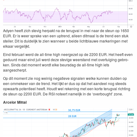
Adyen heeft zich ste­vig her­pakt na de terug­val in mei naar de ste­un op
1650
EUR
. Er is weer sprake van een uptrend, alleen dit­maal is de trend een stuk
steil­er. Dit is duidelijk te zien wan­neer u bei­de licht­blauwe mark­erin­gen met
elka­ar vergelijkt.
Eind feb­ru­ari werd de all-time high neergezet op de
2200
EUR
. Het heeft even
gedu­urd maar eind juli werd deze ste­vige weer­stand met over­tuig­ing gebro­
ken. Sinds dat moment wordt elke beurs­dag de all-time high iets
aangescherpt.
Op dit moment zie nog weinig negatieve sig­nalen welke kun­nen duiden op
een omme­keer van de trend. Het lijkt er dus op dat het aan­deel nog steeds
opwaarts poten­tieel heeft. Houdt wel reken­ing met een korte terug­val richt­ing
de ste­un op
2200
EUR
. De
RSI
noteert namelijk in de
‘
over­bought’ zone.
Arcelor Mit­tal