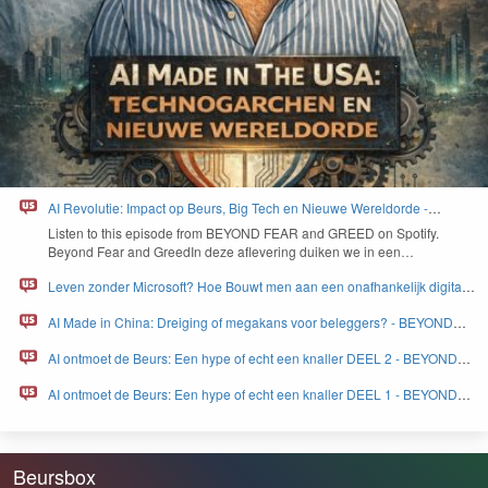
AI Revolutie: Impact op Beurs, Big Tech en Nieuwe Wereldorde -
BEYOND FEAR and GREED
Lis­ten to this episode from
BEYOND
FEAR
and
GREED
on Spo­ti­fy.
Beyond Fear and Greed­In deze aflev­er­ing duiken we in een…
Leven zonder Microsoft? Hoe Bouwt men aan een onafhankelijk digitaal
Europa - BEYOND FEAR and GREED
AI Made in China: Dreiging of megakans voor beleggers? - BEYOND
FEAR and GREED
AI ontmoet de Beurs: Een hype of echt een knaller DEEL 2 - BEYOND
FEAR and GREED
AI ontmoet de Beurs: Een hype of echt een knaller DEEL 1 - BEYOND
FEAR and GREED
Beursbox