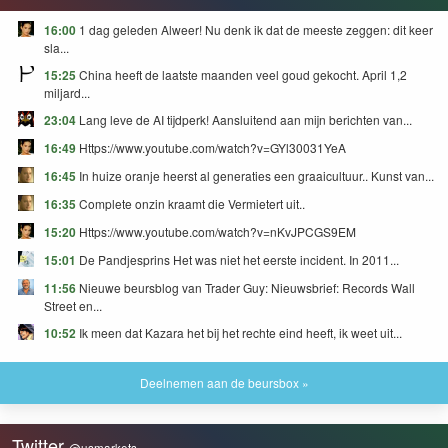
16:00
1 dag geleden Alweer! Nu denk ik dat de meeste zeggen: dit keer
sla...
15:25
China heeft de laatste maanden veel goud gekocht. April 1,2
miljard...
23:04
Lang leve de AI tijdperk! Aansluitend aan mijn berichten van...
16:49
Https://www.youtube.com/watch?v=GYl30031YeA
16:45
In huize oranje heerst al generaties een graaicultuur.. Kunst van...
16:35
Complete onzin kraamt die Vermietert uit..
15:20
Https://www.youtube.com/watch?v=nKvJPCGS9EM
15:01
De Pandjesprins Het was niet het eerste incident. In 2011...
11:56
Nieuwe beursblog van Trader Guy: Nieuwsbrief: Records Wall
Street en...
10:52
Ik meen dat Kazara het bij het rechte eind heeft, ik weet uit...
Deelnemen aan de beursbox »
Twitter