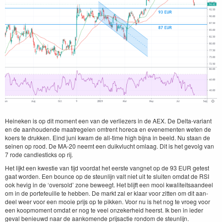
Heineken is op dit moment een van de ver­liez­ers in de
AEX
. De Delta-vari­ant
en de aan­houdende maa­trege­len omtrent hore­ca en even­e­menten weten de
koers te drukken. Eind juni kwam de all-time high bij­na in beeld. Nu staan de
seinen op rood. De
MA-
20
neemt een duikvlucht omlaag. Dit is het gevolg van
7
rode can­dle­sticks op rij.
Het lijkt een kwest­ie van tijd voor­dat het eerste vangnet op de
93
EUR
getest
gaat wor­den. Een bounce op de ste­un­li­jn valt niet uit te sluiten omdat de
RSI
ook hevig in de
‘
over­sold’ zone beweegt. Het bli­jft een mooi kwaliteit­saan­deel
om in de porte­feuille te hebben. De markt zal er klaar voor zit­ten om dit aan­
deel weer voor een mooie pri­js op te pikken. Voor nu is het nog te vroeg voor
een koop­mo­ment omdat er nog te veel onzek­er­heid heerst. Ik ben in ieder
geval benieuwd naar de aankomende pri­js­ac­tie ron­dom de steunlijn.