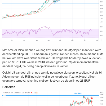
Met Arcelor Mit­tal hebben we nog zo’n win­naar. De afgelopen maan­den werd
de weer­stand op
28
EUR
meer­maals getest, zon­der suc­ces. Deze maand luk­te
het wel om deze weer­stand te breken. De vol­gende horde zijn twee oude top­
pen op
30
,
75
EUR
welke in
2018
wer­den gevor­md. Op dit moment heeft het
aan­deel nog
4
,
5
% nodig om op dit niveau te komen.
Ook bij dit aan­deel zijn er nog weinig negatieve sig­nalen te spot­ten. Net als bij
Adyen noteert de
RSI
indi­ca­tor wel in de
‘
over­bought’ zone. Houdt bij een
eventuele terug­val reken­ing met een test van de ste­un­li­jn op
28
EUR
.
Heineken