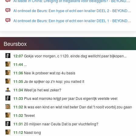
AI Made in China: Dreiging of megakans voor beleggers? - BEYOND
FEAR and GREED
AI ontmoet de Beurs: Een hype of echt een knaller DEEL 2 - BEYOND
FEAR and GREED
AI ontmoet de Beurs: Een hype of echt een knaller DEEL 1 - BEYOND
FEAR and GREED
Beursbox
12:07
Gokje voor morgen, c 1120. einde dag wellicht paar bijkopen...
11:44
...
11:36
Nee ik probeer wat op 4u basis
11:35
Ja de spijker op z'n kop: you nailed it
11:34
Weet je het wel zeker?
11:33
Plus wat marroko krijgt per jaar Dus eigenlijk veelste veel
11:32
Ik was een kind en wist niet beter Dan dat 't nooit voorbij zou gaan
11:32
Teveel
11:31
20 miljoen naar Ceuta Dat is per vluchteling?
11:12
Nasd long