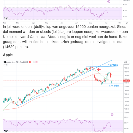
In juli werd er een tijdelijke top van ongeveer
15900
pun­ten neergezet. Sinds
dat moment wer­den er steeds (iets) lagere top­pen neergezet waar­door er een
kleine min van
4
% ontstaat. Vooral­snog is er nog niet veel aan de hand. Ik zou
graag eerst willen zien hoe de koers zich gedraagt rond de vol­gende ste­un
(
14630
punten).
Apple