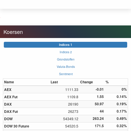
Koersen
Indices 1
Indices 2
Grondstoffen
Valuta-Bonds
Sentiment
Name
Last
Change
%
-0.01
0%
AEX
1111.33
1.55
0.14%
AEX Fut
1109.8
50.97
0.19%
DAX
26190
44
0.17%
DAX Fut
26273
263.24
0.49%
DOW
54349.12
171.5
0.32%
DOW 30 Future
54520.5