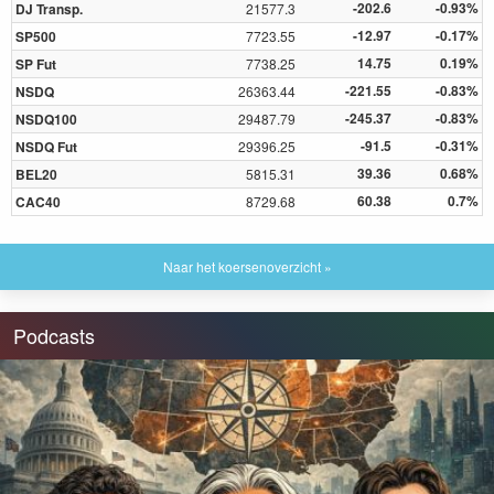
-202.6
-0.93%
DJ Transp.
21577.3
-12.97
-0.17%
SP500
7723.55
14.75
0.19%
SP Fut
7738.25
-221.55
-0.83%
NSDQ
26363.44
-245.37
-0.83%
NSDQ100
29487.79
-91.5
-0.31%
NSDQ Fut
29396.25
39.36
0.68%
BEL20
5815.31
60.38
0.7%
CAC40
8729.68
Naar het koersenoverzicht »
Podcasts