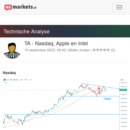
Toggle
naviga
Technische Analyse
TA - Nasdaq, Apple en Intel
10 september 2023, 09:42 | Mister Jordan |
(0)
Nas­daq