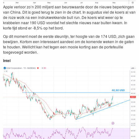
Apple ver­loor zo’n
200
mil­jard aan beur­swaarde door de nieuwe beperkin­gen
van Chi­na. Dit is goed terug te zien in de chart. In augus­tus viel de koers al van
de roze wolk na een indruk­wekkende bull run. De koers wist weer op te
krabbe­len naar
190
USD
voor­dat het slechte nieuws naar buiten kwam. In
korte tijd stond er ‑
8
,
5
% op het bord.
Op dit moment moet de eerste ste­un­li­jn, ter hoogte van de
174
USD
, zich gaan
bewi­jzen. Kor­tom een inter­es­sant aan­deel om de komende weken in de gat­en
te houden. Wellicht kan het tegen een mooie kort­ing aan de porte­feuille
toegevoegd worden.
Intel