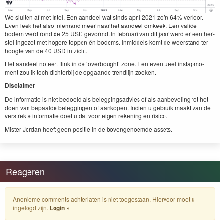
We sluiten af met Intel. Een aan­deel wat sinds april
2021
zo’n
64
% ver­loor.
Even leek het alsof nie­mand meer naar het aan­deel omkeek. Een valide
bodem werd rond de
25
USD
gevor­md. In feb­ru­ari van dit jaar werd er een her­
s­tel ingezet met hogere top­pen én bodems. Inmid­dels komt de weer­stand ter
hoogte van de
40
USD
in zicht.
Het aan­deel noteert flink in de
‘
over­bought’ zone. Een eventueel instap­mo­
ment zou ik toch dichter­bij de opgaande trendli­jn zoeken.
Dis­claimer
De infor­matie is niet bedoeld als beleg­gingsad­vies of als aan­bevel­ing tot het
doen van bepaalde beleg­gin­gen of aankopen. Indi­en u gebruik maakt van de
ver­strek­te infor­matie doet u dat voor eigen reken­ing en risico.
Mis­ter Jor­dan heeft geen posi­tie in de bovenge­noemde assets.
Reageren
Anonieme comments achterlaten is niet toegestaan. Hiervoor moet u
ingelogd zijn.
Login »