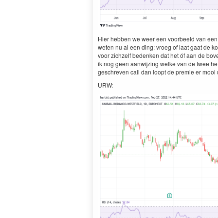
Hier hebben we weer een voor­beeld van een a
weten nu al een ding: vroeg of laat gaat de ko
voor zichzelf bedenken dat het óf aan de boven­
ik nog geen aan­wi­jz­ing welke van de twee het
geschreven call dan loopt de pre­mie er mooi u
URW
: