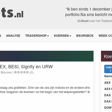
“Ik ben sinds 1 december 
portfolio.Na sms bericht m
over het Trader
D.Rewti
G
ANALYSE
TRADERSHOP
KOERSEN
BEURSBOX
WEEK C
Koe
AEX, BESI, Signify en URW
Indi
1
l Bronner |
(0)
Nam
AEX
 van­daag zes grafieken. Drie van de zes zijn indices en de andere drie
AEX 
 Hoe rea­geren de koersen na het begin van het wapengek­let­ter? Ik
DAX
DAX 
DOW