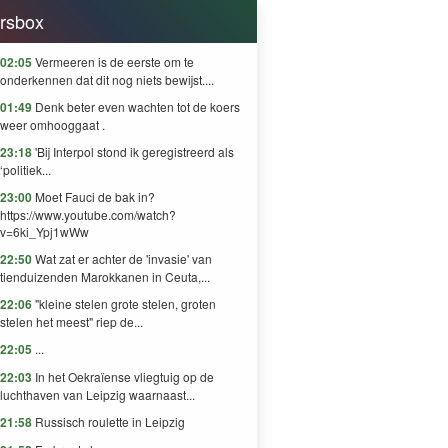
rsbox
02:05
Vermeeren is de eerste om te
onderkennen dat dit nog niets bewijst....
01:49
Denk beter even wachten tot de koers
weer omhooggaat .
23:18
'Bij Interpol stond ik geregistreerd als
‘politiek...
23:00
Moet Fauci de bak in?
https://www.youtube.com/watch?
v=6ki_Ypj1wWw
22:50
Wat zat er achter de 'invasie' van
tienduizenden Marokkanen in Ceuta,...
22:06
"kleine stelen grote stelen, groten
stelen het meest" riep de...
22:05
...
22:03
In het Oekraïense vliegtuig op de
luchthaven van Leipzig waarnaast...
21:58
Russisch roulette in Leipzig