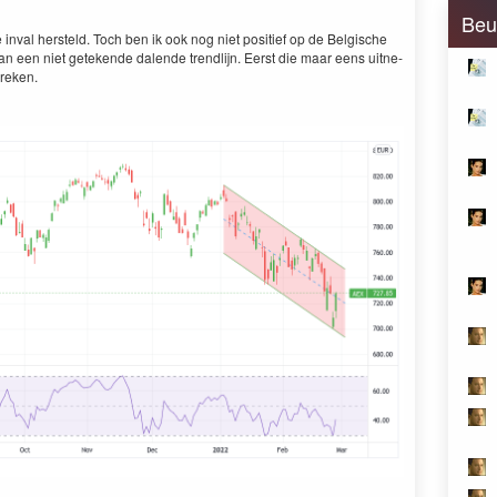
Beu
inval her­steld. Toch ben ik ook nog niet posi­tief op de Bel­gis­che
n een niet getek­ende dal­ende trendli­jn. Eerst die maar eens uit­ne­
breken.