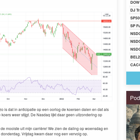
DOW 
DJ Tr
SP50
SP F
NSD
NSD
NSDQ
BEL2
CAC
Pod
 is dat in antic­i­patie op een oor­log de koersen dalen en dat als
koers weer sti­jgt. De Nas­daq lijkt daar geen uit­zon­der­ing op
 de mooiste uit mijn car­rière! We zien de dal­ing op woens­dag en
e don­derdag. Vri­jdag kwam daar nog een ver­volg op.