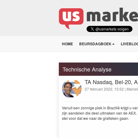
HOME
BEURSDAGBOEK
LIVEBLO
Technische Analyse
TA Nasdaq, Bel-20, 
27 februari 2022, 15:52 | Marce
Vanu­it een zon­nige plek in Brazil­ië kri­jgt u
zijn aan­de­len die deel uit­mak­en van de
AEX
.
stel voor dat we naar de grafieken gaan.