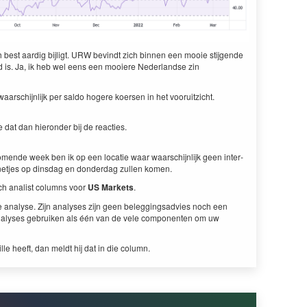
best aardig bijligt.
URW
bevin­dt zich bin­nen een mooie sti­j­gende
nd is. Ja, ik heb wel eens een mooiere Ned­er­landse zin
­waarschi­jn­lijk per sal­do hogere koersen in het vooruitzicht.
 dat dan hieron­der bij de reac­ties.
ende week ben ik op een locatie waar waarschi­jn­lijk geen inter­
 net­jes op dins­dag en don­derdag zullen komen.
nisch anal­ist columns voor
US
Mar­kets
.
e analyse. Zijn analy­ses zijn geen beleg­gingsad­vies noch een
aly­ses gebruiken als één van de vele com­po­nen­ten om uw
euille heeft, dan meldt hij dat in die column.