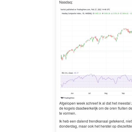
Nas­daq:
Afgelopen week schreef ik al dat het meestal zo
de kogels daad­w­erke­lijk om de oren fluiten de 
te vormen.
Ik heb een dal­end trend­kanaal getek­end, niet
don­derdag, maar ook het her­s­tel op diezelfd