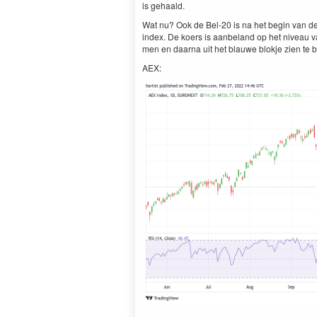
is gehaald.
Wat nu? Ook de Bel-
20
is na het begin van de 
index. De koers is aan­be­land op het niveau va
men en daar­na uit het blauwe blok­je zien te 
AEX
: