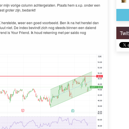
er mijn vorige col­umn achterge­lat­en. Plaats hem s.v.p. onder een
st grot­er zijn, bedankt!
X
her­stelde, weer een goed voor­beeld. Ben ik na het her­s­tel dan
u­ut niet. De index bevin­dt zich nog steeds bin­nen een dal­end
Twi
nd is Your Friend. Ik houd reken­ing met per sal­do nog