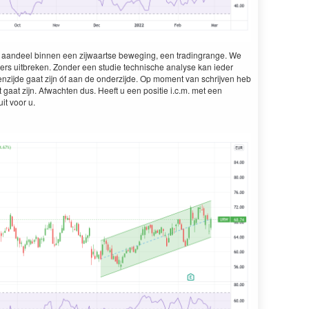
an­deel bin­nen een zijwaartse beweg­ing, een trad­in­grange. We
ers uit­breken. Zon­der een studie tech­nis­che analyse kan ieder
z­i­jde gaat zijn óf aan de onderz­i­jde. Op moment van schri­jven heb
 gaat zijn. Afwacht­en dus. Heeft u een posi­tie i.c.m. met een
it voor u.