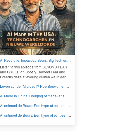
AI Revolutie: Impact op Beurs, Big Tech en
Nieuwe Wereldorde - BEYOND FEAR and
Lis­ten to this episode from
BEYOND
FEAR
GREED
and
GREED
on Spo­ti­fy. Beyond Fear and
Greed­In deze aflev­er­ing duiken we in een…
Leven zonder Microsoft? Hoe Bouwt men
aan een onafhankelijk digitaal Europa -
AI Made in China: Dreiging of megakans
BEYOND FEAR and GREED
voor beleggers? - BEYOND FEAR and
AI ontmoet de Beurs: Een hype of echt een
GREED
knaller DEEL 2 - BEYOND FEAR and
AI ontmoet de Beurs: Een hype of echt een
GREED
knaller DEEL 1 - BEYOND FEAR and
GREED