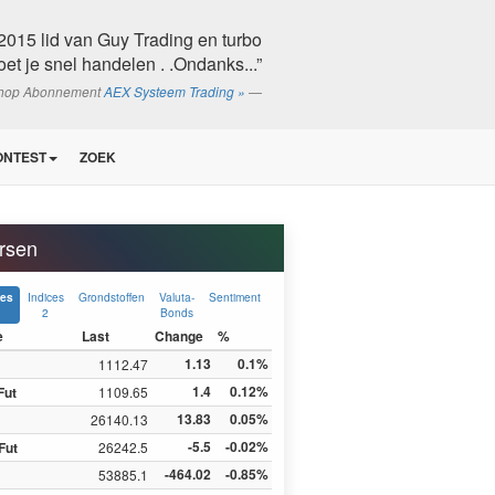
2015 lid van Guy Trading en turbo
oet je snel handelen . .Ondanks...”
shop Abonnement
AEX Systeem Trading »
ONTEST
ZOEK
rsen
Indices
Grondstoffen
Valuta-
Sentiment
ces
2
Bonds
e
Last
Change
%
1.13
0.1%
1112.47
1.4
0.12%
Fut
1109.65
13.83
0.05%
26140.13
-5.5
-0.02%
Fut
26242.5
-464.02
-0.85%
53885.1