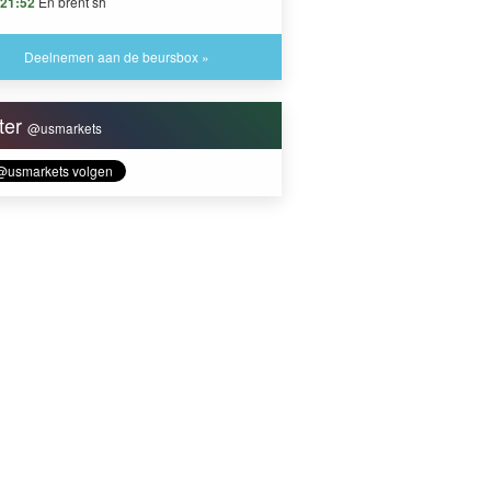
21:52
En brent sh
Deelnemen aan de beursbox »
tter
@usmarkets