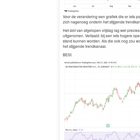
Voor de veran­der­ing een grafiek die er iets posi­t
zich nage­noeg onderin het sti­j­gende trend­
Het slot van afgelopen vri­jdag lag wel pre­cies
uitgenomen. Ver­taald: bij een iets hogere ope
stand kun­nen wor­den. Als die ook nog zou wo
het sti­j­gende trendkanaal.
BESI
: