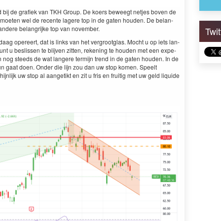
d bij de grafiek van
TKH
Group. De koers beweegt net­jes boven de
 we moeten wel de recente lagere top in de gat­en houden. De belan­
ndere belan­grijke top van november.
Twi
ag opereert, dat is links van het ver­g­root­glas. Mocht u op iets lan­
unt u beslis­sen te bli­jven zit­ten, reken­ing te houden met een expe­
an nog steeds de wat lan­gere ter­mi­jn trend in de gat­en houden. In de
e­un gaat doen. Onder die lijn zou dan uw stop komen. Speelt
jn­lijk uw stop al aangetikt en zit u fris en fruit­ig met uw geld liq­uide