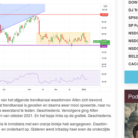
DOW 
DJ Tr
SP50
SP F
NSD
NSD
NSDQ
BEL2
CAC
Pod
van het sti­j­gende trend­kanaal waarbin­nen Alfen zich bevond.
at trend­kanaal is gevallen en daar­na weer mooi opveerde, naar nu
ls weer­stand te testen. Geschiede­nis. Ver­vol­gens ging Alfen
m van okto­ber
2021
. En het top­je links op de grafiek. Geschiedenis.
ie ik inmid­dels met een oran­je blok­je heb aangegeven. Daarbin­
 en onderkant op. Gis­teren werd intra­day heel even de onderz­i­jde