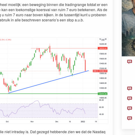
l moeil­ijk: een beweg­ing bin­nen die trad­in­grange tot­dat er een
jde kan een toekom­stige koersval van ruim
7
euro beteke­nen. Als de
ag u ruim
7
euro naar boven kijken. In de tussen­ti­jd kunt u proberen
ruik in alle beschreven sce­nar­i­o’s een stop a.u.b.
ie niet intra­day is. Dat gezegd hebbende zien we dat de Nas­daq