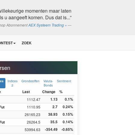
willekeurige momenten maar laten
s u aangeeft komen. Dus dat is...”
shop Abonnement
AEX Systeem Trading »
ONTEST
ZOEK
rsen
Indices
Grondstoffen
Valuta-
Sentiment
ces
2
Bonds
e
Last
Change
%
1.13
0.1%
1112.47
2.7
0.24%
Fut
1110.95
38.93
0.15%
26165.23
35.5
0.14%
Fut
26264.5
-354.49
-0.65%
53994.63