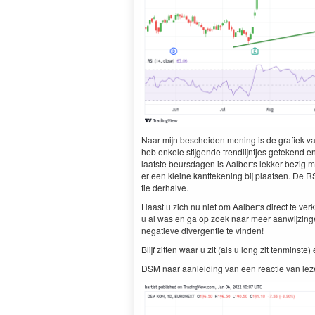
Naar mijn beschei­den mening is de grafiek van
heb enkele sti­j­gende trendli­jn­t­jes getek­end en
laat­ste beurs­da­gen is Aal­berts lekker bezig
er een kleine kant­teken­ing bij plaat­sen. De
R
tie derhalve.
Haast u zich nu niet om Aal­berts direct te ver
u al was en ga op zoek naar meer aan­wi­jzin­g
negatieve diver­gen­tie te vinden!
Bli­jf zit­ten waar u zit (als u long zit ten­min­
DSM
naar aan­lei­d­ing van een reac­tie van lez