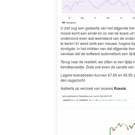
U ziet nog een gedeelte van het sti­j­gende tr
mooie komt een einde en zo viel de koers uit d
onder­vond even wat weer­stand van de onderz­
te keren! Er werd zelfs een nieuwe, hogere top n
eindigde: in het mid­den van dat sti­j­gende tren
van­daar dat de soft­ware automa­tisch een lijn­t­
Terug naar de realiteit, we zit­ten al een tijd
trend­kanaalt­je. Zoek ook even de can­dle van
Lagere koers­doe­len kun­nen
67
,
65
en
65
,
55
z
den opgezocht.
Aal­berts op ver­zoek van lez­eres
Rus­sia
: