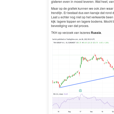
gis­teren even in moest lev­eren. Wat heet, v
Maar op de grafiek kun­nen we ook zien waar de
trendli­jn. Er bestaat dus een kan­sje dat rond
Laat u echter nog niet op het ver­keerde been 
kijk: lagere top­pen en lagere bodems. Mocht 
beves­tig­ing van dat proces.
TKH
op ver­zoek van lez­eres
Rus­sia
.