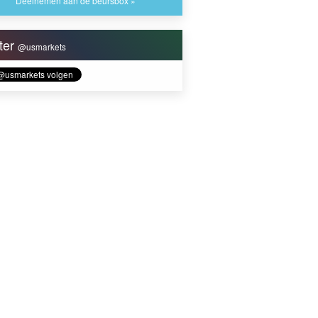
Deelnemen aan de beursbox »
tter
@usmarkets