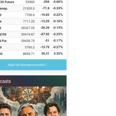
-356
-0.66%
30 Future
53993
-71.9
-0.33%
ansp.
21505.5
-16.82
-0.22%
0
7706.6
-12.25
-0.16%
ut
7711.25
-36.39
-0.14%
Q
26327.05
-67.92
-0.23%
Q100
29419.87
-51
-0.17%
 Fut
29436.75
-15.75
-0.27%
0
5760.2
30.41
0.35%
40
8699.71
Naar het koersenoverzicht »
casts