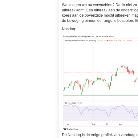
Wat mogen we nu verwacht­en? Dat is niet zo hee
uit­braak komt! Een uit­braak aan de onderz­i­
koers aan de boven­z­i­jde mocht uit­breken m
de beweg­ing bin­nen de range te bespe­len. Geb
Nas­daq:
De Nas­daq is de enige grafiek van van­daag d