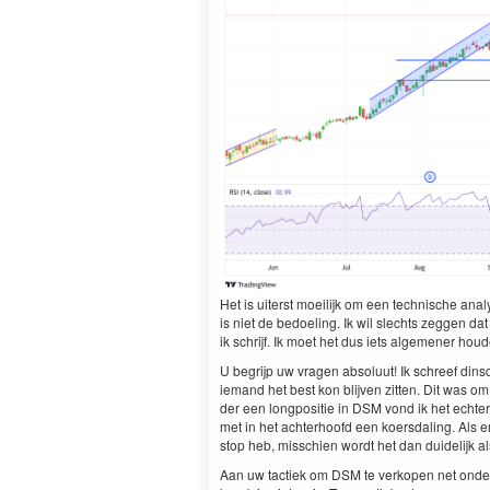
Het is uiterst moeil­ijk om een tech­nis­che analy
is niet de bedoel­ing. Ik wil slechts zeggen dat
ik schri­jf. Ik moet het dus iets algemen­er hou
U begri­jp uw vra­gen absolu­ut! Ik schreef dins­
iemand het best kon bli­jven zit­ten. Dit was o
der een long­posi­tie in
DSM
vond ik het echter
met in het achter­hoofd een koers­dal­ing. Als 
stop heb, miss­chien wordt het dan duidelijk al
Aan uw tac­tiek om
DSM
te verkopen net onder