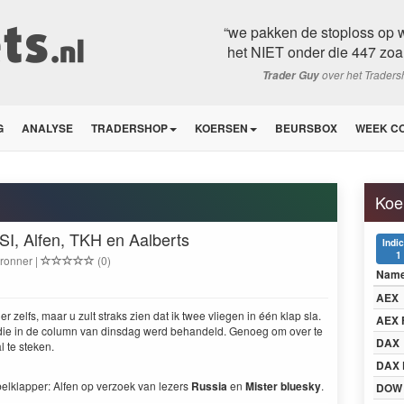
“we pakken de stoploss op 
het NIET onder die 447 zoal
over het Trader
Trader Guy
G
ANALYSE
TRADERSHOP
KOERSEN
BEURSBOX
WEEK C
Koe
I, Alfen, TKH en Aalberts
Indi
1
Bronner |
(0)
Nam
AEX
ier zelfs, maar u zult straks zien dat ik twee vliegen in één klap sla.
AEX 
 die in de col­umn van dins­dag werd behan­deld. Genoeg om over te
DAX
al te steken.
DAX 
k­lap­per: Alfen op ver­zoek van lez­ers
Rus­sia
en
Mis­ter bluesky
.
DOW