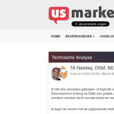
HOME
BEURSDAGBOEK
LIVEBLO
Technische Analyse
TA Nasdaq, DSM, BES
6 januari 2022, 09:36 | Marcel 
Ik heb drie ver­zoeken gekre­gen, of eigen­lijk v
Daar­naast kom ik terug op
DSM
, een grafiek
schri­jven van­daar dat ik voors­tel direct van w
Ik begin de col­umn met de zoge­naamde dubbel