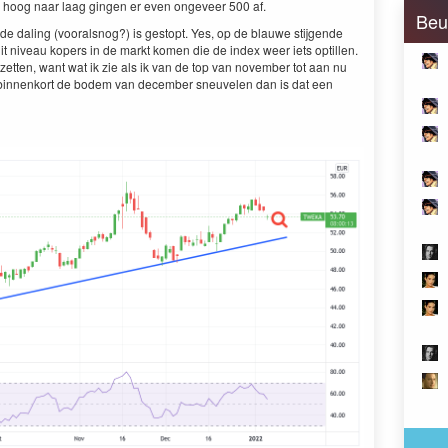
an hoog naar laag gin­gen er even ongeveer
500
af.
Beu
 dal­ing (vooral­snog?) is gestopt. Yes, op de blauwe sti­j­gende
 dit niveau kop­ers in de markt komen die de index weer iets optillen.
zetten, want wat ik zie als ik van de top van novem­ber tot aan nu
bin­nenko­rt de bodem van decem­ber sneu­ve­len dan is dat een