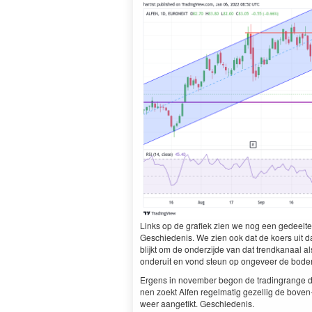
Links op de grafiek zien we nog een gedeelte 
Geschiede­nis. We zien ook dat de koers uit d
blijkt om de onderz­i­jde van dat trend­kanaal a
onderuit en vond ste­un op ongeveer de bode
Ergens in novem­ber begon de trad­in­grange d
nen zoekt Alfen regel­matig gezel­lig de boven-
weer aangetikt. Geschiedenis.