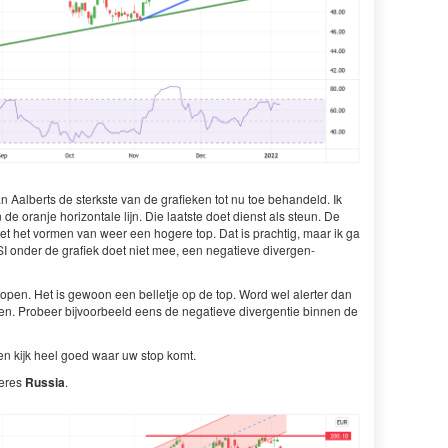
 Aal­berts de sterk­ste van de grafieken tot nu toe behan­deld. Ik
 de oran­je hor­i­zon­tale lijn. Die laat­ste doet dienst als ste­un. De
 met het vor­men van weer een hogere top. Dat is prachtig, maar ik ga
SI
onder de grafiek doet niet mee, een negatieve diver­gen­
kopen. Het is gewoon een bel­let­je op de top. Word wel alert­er dan
en. Probeer bijvoor­beeld eens de negatieve diver­gen­tie bin­nen de
ste) en kijk heel goed waar uw stop komt.
­eres
Rus­sia
.