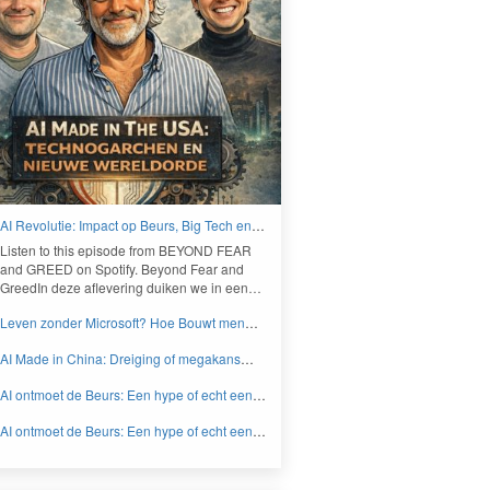
AI Revolutie: Impact op Beurs, Big Tech en
Nieuwe Wereldorde - BEYOND FEAR and
Lis­ten to this episode from
BEYOND
FEAR
GREED
and
GREED
on Spo­ti­fy. Beyond Fear and
Greed­In deze aflev­er­ing duiken we in een…
Leven zonder Microsoft? Hoe Bouwt men
aan een onafhankelijk digitaal Europa -
AI Made in China: Dreiging of megakans
BEYOND FEAR and GREED
voor beleggers? - BEYOND FEAR and
AI ontmoet de Beurs: Een hype of echt een
GREED
knaller DEEL 2 - BEYOND FEAR and
AI ontmoet de Beurs: Een hype of echt een
GREED
knaller DEEL 1 - BEYOND FEAR and
GREED