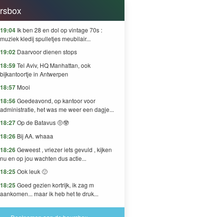
rsbox
19:04
Ik ben 28 en dol op vintage 70s :
muziek kledij spulletjes meubilair...
19:02
Daarvoor dienen stops
18:59
Tel Aviv, HQ Manhattan, ook
bijkantoortje in Antwerpen
18:57
Mooi
18:56
Goedeavond, op kantoor voor
administratie, het was me weer een dagje...
18:27
Op de Batavus 🤨🤓
18:26
Bij AA. whaaa
18:26
Geweest , vriezer iets gevuld , kijken
nu en op jou wachten dus actie...
18:25
Ook leuk 🙂
18:25
Goed gezien kortrijk, ik zag m
aankomen... maar ik heb het te druk...