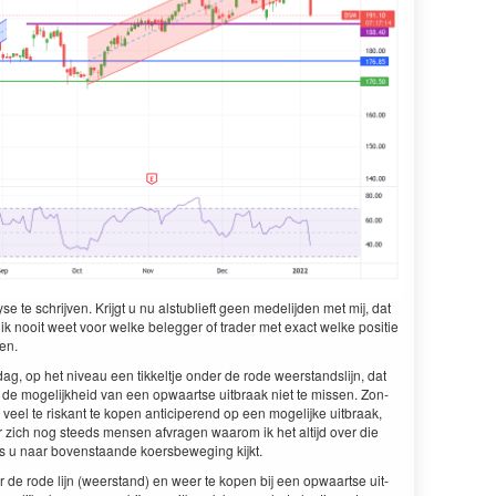
se te schri­jven. Kri­jgt u nu alstublieft geen medeli­j­den met mij, dat
 ik nooit weet voor welke beleg­ger of trad­er met exact welke posi­tie
den.
dag, op het niveau een tikkelt­je onder de rode weer­stand­sli­jn, dat
m de mogelijkheid van een opwaartse uit­braak niet te mis­sen. Zon­
 veel te riskant te kopen anticiperend op een mogelijke uit­braak,
er zich nog steeds mensen afvra­gen waarom ik het alti­jd over die
s u naar boven­staande koers­be­weg­ing kijkt.
 de rode lijn (weer­stand) en weer te kopen bij een opwaartse uit­