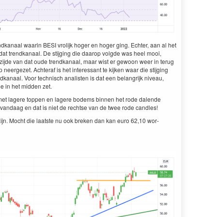
end­kanaal waarin
BESI
vrolijk hoger en hoger ging. Echter, aan al het
at trend­kanaal. De sti­jging die daarop vol­gde was heel mooi,
i­jde van dat oude trend­kanaal, maar wist er gewoon weer in terug
eergezet. Achter­af is het inter­es­sant te kijken waar die sti­jging
d­kanaal. Voor tech­nisch anal­is­ten is dat een belan­grijk niveau,
je in het mid­den zet.
­je met lagere top­pen en lagere bodems bin­nen het rode dal­ende
 van­daag en dat is niet de rechtse van de twee rode candles!
ijn. Mocht die laat­ste nu ook breken dan kan euro
62
,
10
wor­