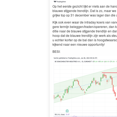
Op het eerste gezicht lijkt er niets aan de han
blauwe sti­j­gende trendli­jn. Dat is zo, maar
grijke top op
31
decem­ber was lager dan die a
Kijk ook even waar de intra­day koers van van­da
gere ter­mi­jn beleggen/​traden/​oper­eren, dan k
di­tie naar de blauwe sti­j­gende trendli­jn en d
hoop dat de blauwe trendli­jn zijn werk als st
u echter kor­ter op de bal dan is hoogst­waarschi­
kijk­end naar een nieuwe opportunity!
BESI
: