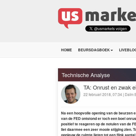
HOME
BEURSDAGBOEK
LIVEBLO
Technische Analyse
TA: Onrust en zwak e
22 februari 2018, 07:34 | Daïm 
Na een hoopvolle open­ing van de beurzen en
van de
FED
ontstond er toch een boel onrust
posi­tief te rea­geren op de notulen van de
F
liet daarmee een zeer mooie sti­jging zien. T
opnieuw de ruimte lieten tot een flink aan­tal