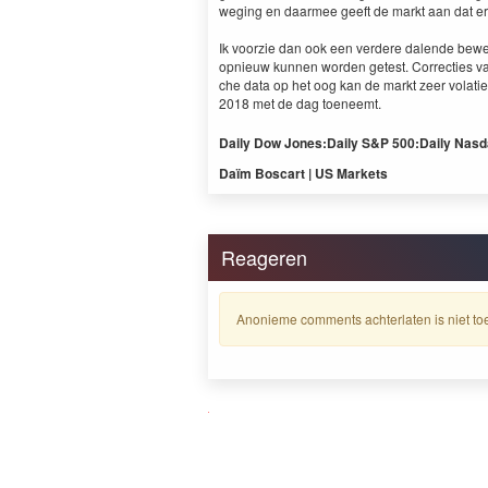
weg­ing en daarmee geeft de markt aan dat er
Ik voorzie dan ook een verdere dal­ende bew
opnieuw kun­nen wor­den getest. Cor­rec­ties 
che data op het oog kan de markt zeer volati
2018
met de dag toe­neemt.
Dai­ly Dow Jones:
Dai­ly S
&
P
500
:
Dai­ly Nas­
Daïm Boscart |
US
Markets
Reageren
Anonieme comments achterlaten is niet toe