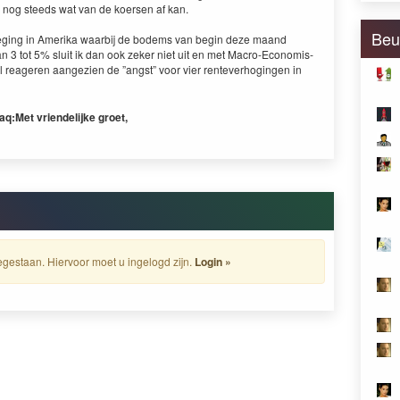
 nog steeds wat van de koersen af kan.
Beu
eg­ing in Ameri­ka waar­bij de bodems van begin deze maand
van
3
tot
5
% sluit ik dan ook zek­er niet uit en met Macro-Economis­
el rea­geren aangezien de
”
angst” voor vier rentev­er­hogin­gen in
daq:
Met vrien­delijke groet,
gestaan. Hiervoor moet u ingelogd zijn.
Login »