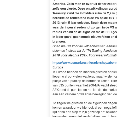
Ameri­ka. Zo is men er over uit dat er zek­er
zelfs een vierde. Deze ontwik­kelin­gen zor
Trea­sury Yield die inmid­dels ruim de
2
,
9
is 
bereik­te de rente­s­tand in de
VS
op de
10
Y
T
2013
ruim
5
jaar gele­den. Begin deze maan
waarderin­gen al reden tot zor­gen in de
VS
wa
rentes van nu en de sig­nalen die de
FED
gee
in ieder geval geen mooie nieuws­feit­en en
bren­gen.
Goed nieuws voor de liefheb­bers van Aan­de­le
de­len en indices via de
”
TA
Trad­ing Aan­de­le
,-. Voor meer infor­mati
2018
voor slechts €
39
https://​www​.usmar​kets​.nl/​t​r​a​d​e​r​s​h​o​p​/​a​b​o​n​n​e​m​
Europa
In Europa hebben de mark­ten gis­teren opnieu
liepen wat op, vie­len wat terug maar wis­ten 
plus­je van
1
punt op de bor­den te zetten. Hie
van
535
pun­ten waar het
200
-MA
wacht steed
AEX
rond dit punt toe en het feit dat de mark­t
aan een verdere opwaartse beweg­ing van de
Zo zagen we gis­teren en de afgelopen dagen e
komen waar­door we hier ook al een negatief 
lijkt er nu een stop te zijn gezet op het opwaa
komende dagen niet verder sti­j­gen en dit heeft