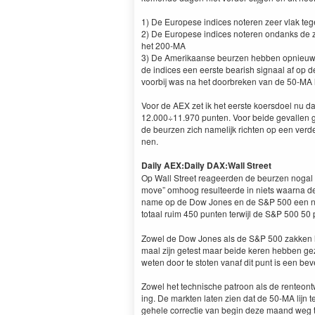
1
) De Europese indices noteren zeer vlak te
2
) De Europese indices noteren ondanks de 
het
200
-MA
3
) De Amerikaanse beurzen hebben opnieuw 
de indices een eerste bear­ish sig­naal af op de 
voor­bij was na het door­breken van de
50
-MA
Voor de
AEX
zet ik het eerste koers­doel nu 
12
.
000
÷
11
.
970
pun­ten. Voor bei­de gevallen 
de beurzen zich namelijk richt­en op een verd
nen.
Dai­ly
AEX
:
Dai­ly
DAX
:
Wall Street
Op Wall Street reageer­den de beurzen noga
move” omhoog resul­teerde in niets waar­na de
name op de Dow Jones en de S
&
P
500
een n
totaal ruim
450
pun­ten ter­wi­jl de S
&
P
500
50
p
Zow­el de Dow Jones als de S
&
P
500
zakken 
maal zijn getest maar bei­de keren hebben gezo
weten door te stoten vanaf dit punt is een beve
Zow­el het tech­nis­che patroon als de renteon
ing. De mark­ten lat­en zien dat de
50
-MA
lijn 
gehele cor­rec­tie van begin deze maand weg te