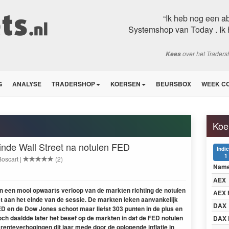
“Ik heb nog een a
Systemshop van Today . Ik 
over het Trader
Kees
G
ANALYSE
TRADERSHOP
KOERSEN
BEURSBOX
WEEK C
Koe
inde Wall Street na notulen FED
Indi
1
Boscart |
(2)
Nam
AEX
 een mooi opwaarts ver­loop van de mark­ten richt­ing de notulen
AEX 
 aan het einde van de sessie. De mark­ten leken aan­vanke­lijk
DAX
ED
en de Dow Jones schoot maar lief­st
303
pun­ten in de plus en
och daaldde lat­er het besef op de mark­ten in dat de
FED
notulen
DAX 
 rentev­er­hogin­gen dit jaar mede door de oplopende inflatie in