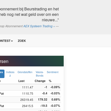
bonnement bij Beurstrading en het
heb nog net wat geld over om een
nieuwe...”
shop Abonnement
AEX Systeem Trading »
ONTEST
ZOEK
rsen
Indices
Grondstoffen
Valuta-
Sentiment
ces
2
Bonds
e
Last
Change
%
-1
-0.09%
1111.47
-0.4
-0.03%
Fut
1110.75
179.32
0.69%
26319.45
-19.5
-0.07%
Fut
26415.5