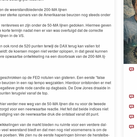
gen de weer­stand­biedende
200
-MA
lij­nen
zeer sterke opmars van de Amerikaanse beurzen nog steeds onder
rentevrees en zijn onder de
50
-MA
lij­nen gedo­ken. Hier­mee geven
korte ter­mi­jn nadat men er van was over­tu­igd dat de cor­rec­tie
lij­nen in de
VS
.
dan ook rond de
520
pun­ten ter­wi­jl de
DAX
terug kan vallen tot
geldt: de koersen mogen niet verder oplopen, in dat geval kun­nen
ere opwaartse ontwik­kel­ing na een door­braak van de
200
-MA
lij­
l geschrokken op de
FED
notulen van gis­teren. Een eerste
”
false
 beurzen in een rap tem­po wegza­k­ten. Hier­door ontston­den er met
egatieve grote rode can­dle op dag­ba­sis. De Dow Jones draaide in
un­ten terugviel vanaf de top.
hier verder mee weg van de
50
-MA
lij­nen die nu voor de tweede
rgd voor een neer­waartse reac­tie. Het feit dat bei­de indices niet
s­tig­ing van de neer­waartse druk die ontstaat vanaf dit punt.
­twik­kelin­gen van de markt bieden nu ruimte voor een verdere dal­
te veel weer­stand biedt en dat men nog niet voorne­mens is om de
 poet­sen. We zien nu de eerste haperin­gen bin­nen de her­stel­be­