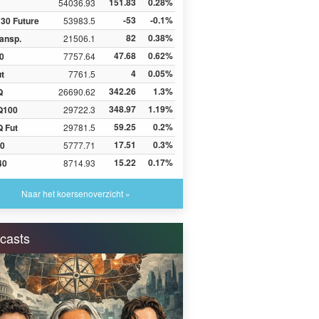
151.83
0.28%
54036.93
-53
-0.1%
30 Future
53983.5
82
0.38%
ansp.
21506.1
47.68
0.62%
0
7757.64
4
0.05%
ut
7761.5
342.26
1.3%
Q
26690.62
348.97
1.19%
Q100
29722.3
59.25
0.2%
 Fut
29781.5
17.51
0.3%
0
5777.71
15.22
0.17%
40
8714.93
Naar het koersenoverzicht »
casts