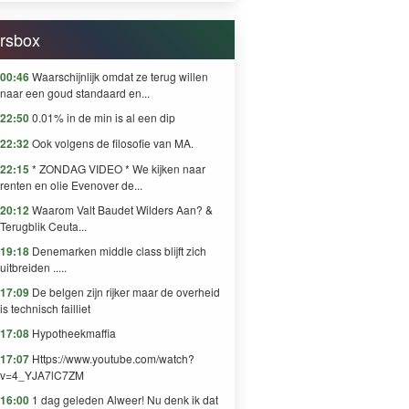
GREED
rsbox
00:46
Waarschijnlijk omdat ze terug willen
naar een goud standaard en...
22:50
0.01% in de min is al een dip
22:32
Ook volgens de filosofie van MA.
22:15
* ZONDAG VIDEO * We kijken naar
renten en olie Evenover de...
20:12
Waarom Valt Baudet Wilders Aan? &
Terugblik Ceuta...
19:18
Denemarken middle class blijft zich
uitbreiden .....
17:09
De belgen zijn rijker maar de overheid
is technisch failliet
17:08
Hypotheekmaffia
17:07
Https://www.youtube.com/watch?
v=4_YJA7lC7ZM
16:00
1 dag geleden Alweer! Nu denk ik dat