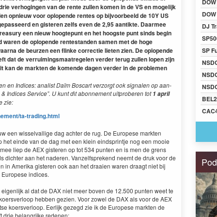
DOW
 drie ver­hogin­gen van de rente zullen komen in de
VS
en mogelijk
DOW 
gden opnieuw voor oplopende rentes op bijvoor­beeld de
10
Y
US
gepasseerd en gis­teren zelfs even de
2
,
95
aan­tik­te. Daarmee
DJ Tr
rea­sury een nieuw hoogtepunt en het hoog­ste punt sinds begin
SP50
d waren de oplopende rente­s­tanden samen met de hoge
ar­na de beurzen een flinke cor­rec­tie lieten zien. De oplopende
SP F
ft dat de ver­ruim­ings­maa­trege­len verder terug zullen lopen zijn
NSD
 dit kan de mark­ten de komende dagen verder in de prob­le­men
NSD
n en Indices: anal­ist Daïm Boscart ver­zorgt ook sig­nalen op aan­
NSDQ
n
&
Indices Ser­vice”. U kunt d
i
t abon­nement uit­proberen tot
1
april
BEL2
e zie:
CAC
e​n​t​/​t​a​-​t​r​a​d​i​n​g​.html
w een wis­sel­val­lige dag achter de rug. De Europese mark­ten
op het einde van de dag met een klein eind­sprint­je nog een mooie
r­mee liep de
AEX
gis­teren op tot
534
pun­ten en is men de grens
s dichter aan het naderen. Vanzelf­sprek­end neemt de druk voor de
Pod
en in Ameri­ka gis­teren ook aan het draaien waren draagt niet bij
 Europese indices.
igen­lijk al dat de
DAX
niet meer boven de
12
.
500
pun­ten weet te
koersver­loop hebben gezien. Voor zow­el de
DAX
als voor de
AEX
rtse koersver­loop. Eerlijk gezegd zie ik de Europese mark­ten de
 drie belan­grijke rede­nen: