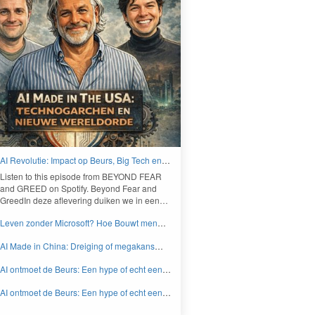
AI Revolutie: Impact op Beurs, Big Tech en
Nieuwe Wereldorde - BEYOND FEAR and
Lis­ten to this episode from
BEYOND
FEAR
GREED
and
GREED
on Spo­ti­fy. Beyond Fear and
Greed­In deze aflev­er­ing duiken we in een…
Leven zonder Microsoft? Hoe Bouwt men
aan een onafhankelijk digitaal Europa -
AI Made in China: Dreiging of megakans
BEYOND FEAR and GREED
voor beleggers? - BEYOND FEAR and
AI ontmoet de Beurs: Een hype of echt een
GREED
knaller DEEL 2 - BEYOND FEAR and
AI ontmoet de Beurs: Een hype of echt een
GREED
knaller DEEL 1 - BEYOND FEAR and