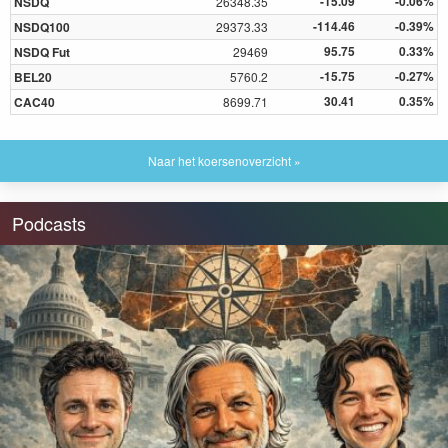
-15.09
-0.06%
NSDQ
26348.35
-114.46
-0.39%
NSDQ100
29373.33
95.75
0.33%
NSDQ Fut
29469
-15.75
-0.27%
BEL20
5760.2
30.41
0.35%
CAC40
8699.71
Naar het koersenoverzicht »
Podcasts