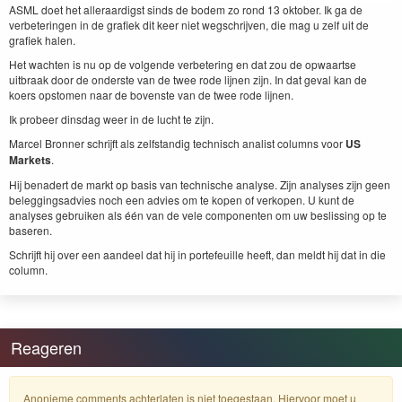
ASML doet het alleraardigst sinds de bodem zo rond 13 oktober. Ik ga de
verbeteringen in de grafiek dit keer niet wegschrijven, die mag u zelf uit de
grafiek halen.
Het wachten is nu op de volgende verbetering en dat zou de opwaartse
uitbraak door de onderste van de twee rode lijnen zijn. In dat geval kan de
koers opstomen naar de bovenste van de twee rode lijnen.
Ik probeer dinsdag weer in de lucht te zijn.
Marcel Bronner schrijft als zelfstandig technisch analist columns voor
US
Markets
.
Hij benadert de markt op basis van technische analyse. Zijn analyses zijn geen
beleggingsadvies noch een advies om te kopen of verkopen. U kunt de
analyses gebruiken als één van de vele componenten om uw beslissing op te
baseren.
Schrijft hij over een aandeel dat hij in portefeuille heeft, dan meldt hij dat in die
column.
Reageren
Anonieme comments achterlaten is niet toegestaan. Hiervoor moet u