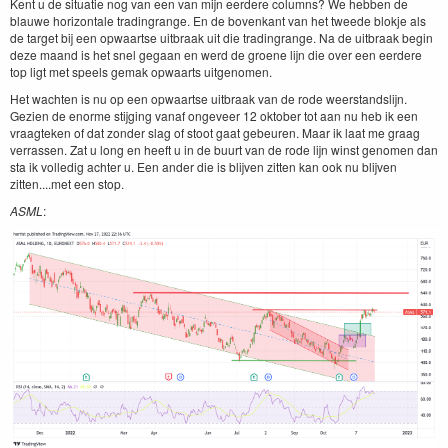
Kent u de situatie nog van een van mijn eerdere columns? We hebben de
blauwe horizontale tradingrange. En de bovenkant van het tweede blokje als
de target bij een opwaartse uitbraak uit die tradingrange. Na de uitbraak begin
deze maand is het snel gegaan en werd de groene lijn die over een eerdere
top ligt met speels gemak opwaarts uitgenomen.
Het wachten is nu op een opwaartse uitbraak van de rode weerstandslijn.
Gezien de enorme stijging vanaf ongeveer 12 oktober tot aan nu heb ik een
vraagteken of dat zonder slag of stoot gaat gebeuren. Maar ik laat me graag
verrassen. Zat u long en heeft u in de buurt van de rode lijn winst genomen dan
sta ik volledig achter u. Een ander die is blijven zitten kan ook nu blijven
zitten....met een stop.
ASML
: