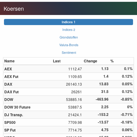
Koersen
Indices 1
Indices 2
Grondstoffen
Valuta-Bonds
Sentiment
Name
Last
Change
%
1.13
0.1%
AEX
1112.47
1.4
0.12%
AEX Fut
1109.65
13.83
0.05%
DAX
26140.13
31.5
0.12%
DAX Fut
26261
-463.96
-0.85%
DOW
53885.16
2.25
0%
DOW 30 Future
53887.5
-153.2
-0.71%
DJ Transp.
21424.1
-13.57
-0.18%
SP500
7709.98
4.75
0.06%
SP Fut
7714.75