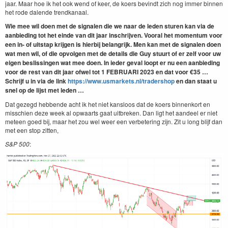
jaar. Maar hoe ik het ook wend of keer, de koers bevindt zich nog immer binnen
het rode dalende trendkanaal.
Wie mee wil doen met de sig­nalen die we naar de leden sturen kan via de
aan­bied­ing tot het einde van dit jaar inschri­jven. Vooral het momen­tum voor
een in- of uit­stap kri­j­gen is hier­bij belan­grijk. Men kan met de sig­nalen doen
wat men wil, of die opvol­gen met de details die Guy stu­urt of er zelf voor uw
eigen beslissin­gen wat mee doen. In ieder geval loopt er nu een aan­bied­ing
voor de rest van dit jaar ofwel tot 1 FEBRU­ARI 2023 en dat voor €35 …
Schri­jf u in via de link
https://​www​.usmar​kets​.nl/​t​r​a​d​e​rshop
en dan staat u
snel op de lijst met leden …
Dat gezegd hebbende acht ik het niet kansloos dat de koers binnenkort en
misschien deze week al opwaarts gaat uitbreken. Dan ligt het aandeel er niet
meteen goed bij, maar het zou wel weer een verbetering zijn. Zit u long blijf dan
met een stop zitten,
S&P 500
: