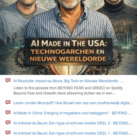
AI Revolutie: Impact op Beurs, Big Tech en Nieuwe Wereldorde -
BEYOND FEAR and GREED
Lis­ten to this episode from
BEYOND
FEAR
and
GREED
on Spo­ti­fy.
Beyond Fear and Greed­In deze aflev­er­ing duiken we in een…
Leven zonder Microsoft? Hoe Bouwt men aan een onafhankelijk digitaal
Europa - BEYOND FEAR and GREED
AI Made in China: Dreiging of megakans voor beleggers? - BEYOND
FEAR and GREED
AI ontmoet de Beurs: Een hype of echt een knaller DEEL 2 - BEYOND
FEAR and GREED
AI ontmoet de Beurs: Een hype of echt een knaller DEEL 1 - BEYOND