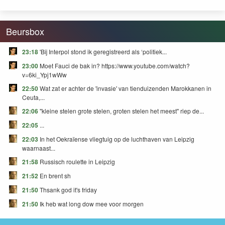
FEAR and GREED
Beursbox
23:18
'Bij Interpol stond ik geregistreerd als ‘politiek...
23:00
Moet Fauci de bak in? https://www.youtube.com/watch?
v=6ki_Ypj1wWw
22:50
Wat zat er achter de 'invasie' van tienduizenden Marokkanen in
Ceuta,...
22:06
"kleine stelen grote stelen, groten stelen het meest" riep de...
22:05
...
22:03
In het Oekraïense vliegtuig op de luchthaven van Leipzig
waarnaast...
21:58
Russisch roulette in Leipzig
21:52
En brent sh
21:50
Thsank god it's friday
21:50
Ik heb wat long dow mee voor morgen