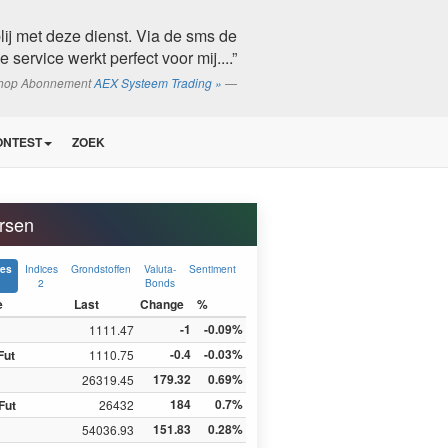
lij met deze dienst. Via de sms de
service werkt perfect voor mij....”
shop Abonnement
AEX Systeem Trading »
ONTEST
ZOEK
rsen
Indices
Grondstoffen
Valuta-
Sentiment
ces
2
Bonds
e
Last
Change
%
-1
-0.09%
1111.47
-0.4
-0.03%
Fut
1110.75
179.32
0.69%
26319.45
184
0.7%
Fut
26432
151.83
0.28%
54036.93