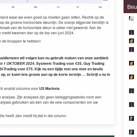
Beu
e­land waar we even goed op moeten gaan let­ten. Rechts op de
de groene hor­i­zon­tale ste­un­li­jn. De oran­je sti­j­gende trendli­jn is
braak van de hor­i­zon­tale ste­un is zek­er niet gewenst. Aan de
 de markt kwa­men dan op de top van juni
2024
.
an de knop­pen te hebben!
aal­dien­sten wil vol­gen kan nu gebruik mak­en van onze aan­bied­
. Sys­teem Trad­ing voor €
35
, Guy Trad­ing
ot
1
OKTO­BER
2024
I-Trad­ing voor €
75
. Kijk nu een tijd­je met ons mee en beslis
 op, er komt iets groots aan op de korte ter­mi­jn … Schri­jf u nu in
…
nisch anal­ist columns voor
US
Mar­kets
.
e analyse. Zijn analy­ses zijn geen beleg­gingsad­vies noch een
aly­ses gebruiken als één van de vele com­po­nen­ten om uw
euille heeft, dan meldt hij dat in die column.