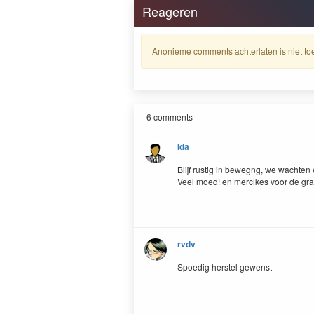
Reageren
Anonieme comments achterlaten is niet toe
6 comments
Ida
Blijf rustig in bewegng, we wachten 
Veel moed! en mercikes voor de gra
rvdv
Spoedig herstel gewenst