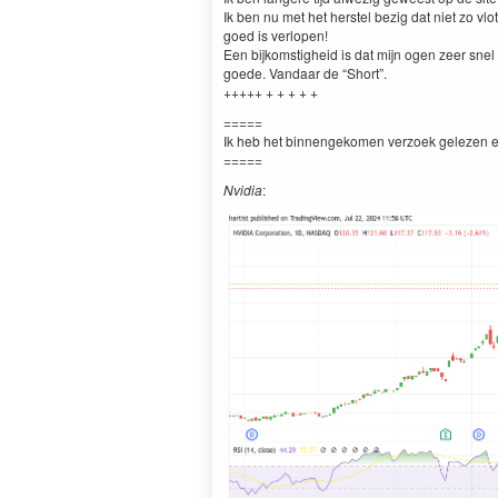
Ik ben nu met het her­s­tel bezig dat niet zo vl
goed is ver­lopen!
Een bijkom­stigheid is dat mijn ogen zeer snel 
goede. Van­daar de
“
Short”.
+++++ + + + + +
=====
Ik heb het bin­nengekomen ver­zoek gelezen 
=====
Nvidia
: