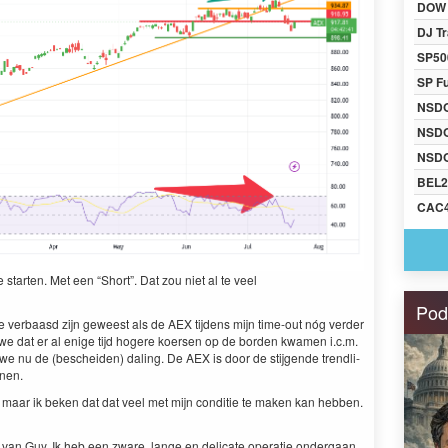
DOW 
DJ Tr
SP50
SP F
NSD
NSD
NSDQ
BEL2
CAC
e starten. Met een
“
Short”. Dat zou niet al te veel
Pod
e ver­baasd zijn geweest als de
AEX
tij­dens mijn time-out nóg verder
n we dat er al enige tijd hogere koersen op de bor­den kwa­men i.c.m.
 we nu de (beschei­den) dal­ing. De
AEX
is door de sti­j­gende trendli­
unen.
maar ik beken dat dat veel met mijn con­di­tie te mak­en kan hebben.
 van Guy. Ik heb een zware, lange en del­i­cate oper­atie onder­gaan.