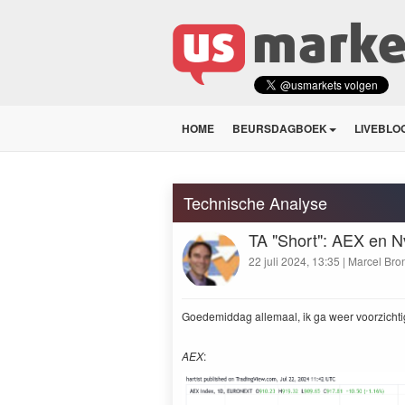
HOME
BEURSDAGBOEK
LIVEBLO
Technische Analyse
TA "Short": AEX en N
22 juli 2024, 13:35 | Marcel Bro
Goedemid­dag alle­maal, ik ga weer voorzichti
AEX
: