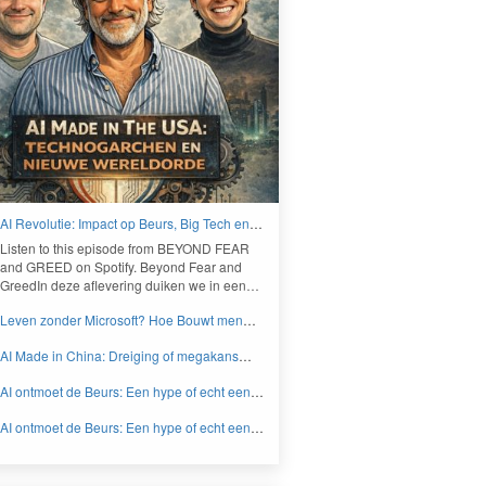
AI Revolutie: Impact op Beurs, Big Tech en
Nieuwe Wereldorde - BEYOND FEAR and
Lis­ten to this episode from
BEYOND
FEAR
GREED
and
GREED
on Spo­ti­fy. Beyond Fear and
Greed­In deze aflev­er­ing duiken we in een…
Leven zonder Microsoft? Hoe Bouwt men
aan een onafhankelijk digitaal Europa -
AI Made in China: Dreiging of megakans
BEYOND FEAR and GREED
voor beleggers? - BEYOND FEAR and
AI ontmoet de Beurs: Een hype of echt een
GREED
knaller DEEL 2 - BEYOND FEAR and
AI ontmoet de Beurs: Een hype of echt een
GREED
knaller DEEL 1 - BEYOND FEAR and
GREED