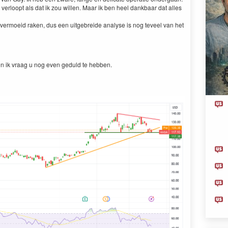
ot ver­loopt als dat ik zou willen. Maar ik ben heel dankbaar dat alles
ver­moeid rak­en, dus een uit­ge­brei­de analyse is nog teveel van het
en ik vraag u nog even geduld te hebben.