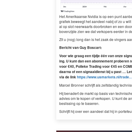
Het Amerikaanse Nvidia is op een punt aan­b
grafiek beweegt het aan­deel nabij of zo u wilt op 
al op slot neer­waarts door­bro­ken en een door­
boven­z­i­jde zien we dat verkop­ers eerder in
Zit u (nog) long dan is het zaak de vingers a
Bericht van Guy Boscart:
Voor wie graag een tijd­je één van onze sig­n
ing. U kunt dan een abon­nement proberen
t
voor €
40
, Polleke Trad­ing voor €
45
en COM­B
daar­na of een sig­naal­dienst bij u past … Let
via de link
https://​www​.usmar​kets​.nl/​trade
Mar­cel Bron­ner schri­jft als zelf­s­tandig tech­
Hij benadert de markt op basis van tech­nis­ch
advies om te kopen of verkopen. U kunt de an
besliss­ing op te baseren.
Schri­jft hij over een aan­deel dat hij in porte­f