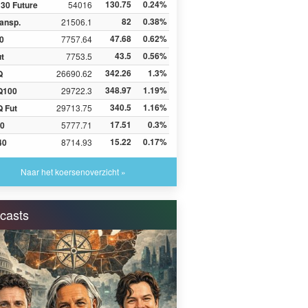
130.75
0.24%
30 Future
54016
82
0.38%
ansp.
21506.1
47.68
0.62%
0
7757.64
43.5
0.56%
ut
7753.5
342.26
1.3%
Q
26690.62
348.97
1.19%
Q100
29722.3
340.5
1.16%
 Fut
29713.75
17.51
0.3%
0
5777.71
15.22
0.17%
40
8714.93
Naar het koersenoverzicht »
casts