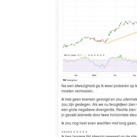
Na een afwezigheid ga ik weer proberen op t
moeten vermoeien.
Ik heb geen koersen gevol­gd en zou uiter­mat
zou zijn geste­gen. Als we nu terugk­ijken zie
een grote negatieve diver­gen­tie. Rechts zien
jn geza­kt alsmede door twee hor­i­zon­tale ste
Ik zou nog heel even wacht­en met long gaan, 
+++++ + + + + +
Ik ben lan­gere tijd afwezig geweest op de site