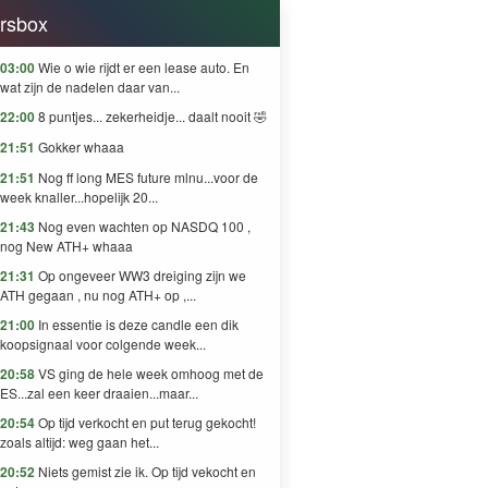
rsbox
03:00
Wie o wie rijdt er een lease auto. En
wat zijn de nadelen daar van...
22:00
8 puntjes... zekerheidje... daalt nooit 🤣
21:51
Gokker whaaa
21:51
Nog ff long MES future mlnu...voor de
week knaller...hopelijk 20...
21:43
Nog even wachten op NASDQ 100 ,
nog New ATH+ whaaa
21:31
Op ongeveer WW3 dreiging zijn we
ATH gegaan , nu nog ATH+ op ,...
21:00
In essentie is deze candle een dik
koopsignaal voor colgende week...
20:58
VS ging de hele week omhoog met de
ES...zal een keer draaien...maar...
20:54
Op tijd verkocht en put terug gekocht!
zoals altijd: weg gaan het...
20:52
Niets gemist zie ik. Op tijd vekocht en