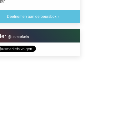
put
Deelnemen aan de beursbox »
tter
@usmarkets