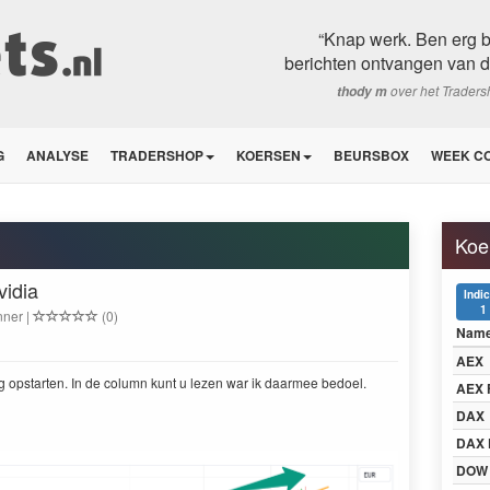
“Knap werk. Ben erg b
berichten ontvangen van de 
over het Trader
thody m
G
ANALYSE
TRADERSHOP
KOERSEN
BEURSBOX
WEEK C
Koe
vidia
Indi
1
nner |
(0)
Nam
AEX
g opstarten. In de col­umn kunt u lezen war ik daarmee bedoel.
AEX 
DAX
DAX 
DOW