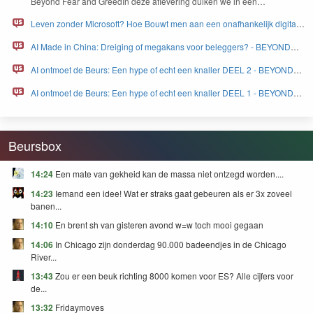
Beyond Fear and Greed­In deze aflev­er­ing duiken we in een…
Leven zonder Microsoft? Hoe Bouwt men aan een onafhankelijk digitaal
Europa - BEYOND FEAR and GREED
AI Made in China: Dreiging of megakans voor beleggers? - BEYOND
FEAR and GREED
AI ontmoet de Beurs: Een hype of echt een knaller DEEL 2 - BEYOND
FEAR and GREED
AI ontmoet de Beurs: Een hype of echt een knaller DEEL 1 - BEYOND
FEAR and GREED
Beursbox
14:24
Een mate van gekheid kan de massa niet ontzegd worden....
14:23
Iemand een idee! Wat er straks gaat gebeuren als er 3x zoveel
banen...
14:10
En brent sh van gisteren avond w=w toch mooi gegaan
14:06
In Chicago zijn donderdag 90.000 badeendjes in de Chicago
River...
13:43
Zou er een beuk richting 8000 komen voor ES? Alle cijfers voor
de...
13:32
Fridaymoves