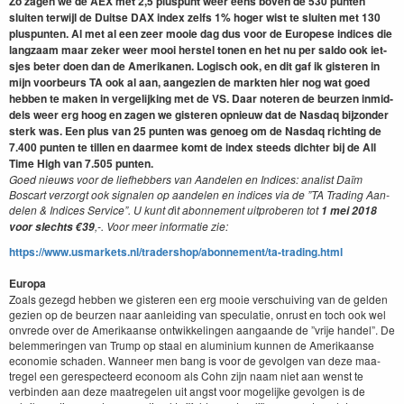
Zo zagen we de
AEX
met
2
,
5
plus­punt weer eens boven de
530
pun­ten
sluiten ter­wi­jl de Duitse
DAX
index zelfs
1
% hoger wist te sluiten met
130
plus­pun­ten. Al met al een zeer mooie dag dus voor de Europese indices die
langza­am maar zek­er weer mooi her­s­tel tonen en het nu per sal­do ook iet­
sjes beter doen dan de Amerika­nen. Logisch ook, en dit gaf ik gis­teren in
mijn voor­beurs
TA
ook al aan, aangezien de mark­ten hier nog wat goed
hebben te mak­en in vergelijk­ing met de
VS
. Daar noteren de beurzen inmid­
dels weer erg hoog en zagen we gis­teren opnieuw dat de Nas­daq bij­zon­der
sterk was. Een plus van
25
pun­ten was genoeg om de Nas­daq richt­ing de
7
.
400
pun­ten te tillen en daarmee komt de index steeds dichter bij de All
Time High van
7
.
505
pun­ten.
Goed nieuws voor de liefheb­bers van Aan­de­len en Indices: anal­ist Daïm
Boscart ver­zorgt ook sig­nalen op aan­de­len en indices via de
”
TA
Trad­ing Aan­
de­len
&
Indices Ser­vice”. U kunt d
i
t abon­nement uit­proberen tot
1
mei
2018
,-. Voor meer infor­matie zie:
voor slechts €
39
https://​www​.usmar​kets​.nl/​t​r​a​d​e​r​s​h​o​p​/​a​b​o​n​n​e​m​e​n​t​/​t​a​-​t​r​a​d​i​n​g​.html
Europa
Zoals gezegd hebben we gis­teren een erg mooie ver­schuiv­ing van de gelden
gezien op de beurzen naar aan­lei­d­ing van spec­u­latie, onrust en toch ook wel
onvrede over de Amerikaanse ontwik­kelin­gen aan­gaande de
”
vri­je han­del”. De
belem­merin­gen van Trump op staal en alu­mini­um kun­nen de Amerikaanse
economie schaden. Wan­neer men bang is voor de gevol­gen van deze maa­
tregel een gere­specteerd econoom als Cohn zijn naam niet aan wenst te
verbinden aan deze maa­trege­len uit angst voor mogelijke gevol­gen is de