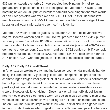
535
pun­ten steeds dichter­bij. Dit koers­ge­bied heb ik natu­urlijk niet zomaar
gemar­keerd, ik geloof dat hier een belan­grijke test voor de
AEX
wacht. Een
noter­ing boven de
535
pun­ten betekent namelijk twee din­gen: enerz­i­jds wordt
er een
GAP
ges­loten waarmee we een
BULL­ISH
set-up zien, daar­naast zal
men hier­mee boven het
200
-MA
komen en een slot hier­boven is eigen­lijk een
koopsig­naal waar u niet zolang over hoeft na te denken.
Voor de
DAX
wacht er op de grafiek nu ook een
GAP
aan de boven­z­i­jde wat
nog zal moeten wor­den gedicht. De
DAX
zal proberen rond de
12
.
417
pun­ten
te bewe­gen waar­na ook de
12
.
500
weer­stand direct weer in beeld zal komen.
Hier moet de
DAX
boven weten te komen om uitein­delijk ook het
200
-MA
aan
een test te onder­w­er­pen. Deze wacht rond de
12
.
722
pun­ten en bli­jft voor­lop­ig
nog erg ver uit de buurt voor de
DAX
. Zodoende kijk ik nu eerst even naar de
AEX
en de
CAC
40
waar de grafieken iets meer per­spec­tief bieden in Europa.
Dai­ly
AEX
:
Dai­ly
DAX
:
Wall Street
In Ameri­ka zien we dus erg rom­melige koersver­lopen en dat maakt de han­del
lastig. Instap­mo­menten zijn moeil­ijk te bepalen aangezien de grote koerss­
chom­melin­gen zor­gen voor grote fluc­tu­aties in waarde. Hier­mee is het nor­male
han­del­s­plan eigen­lijk niet uit te voeren en zal u moeten kijken naar kleinere
posi­ties, kleinere hef­bomen en min­der aan­tallen om de down­side waaraan
u wordt bloot­gesteld te verkleinen. Deze mark­ten zijn namelijk dodelijk wan­
neer u met te strakke stop-loss­es werkt en dus zal u op een andere manier uw
ver­liezen moeten afdekken en wel met lagere hef­bomen en min­der aan­tallen.
Indi­en u wel met strakke stops werkt zult u vaak, ook al zit u in de goede richt­
ing, nog op dag­ba­sis wor­den uit­gestopt omdat er bin­nen een paar tics behoor­