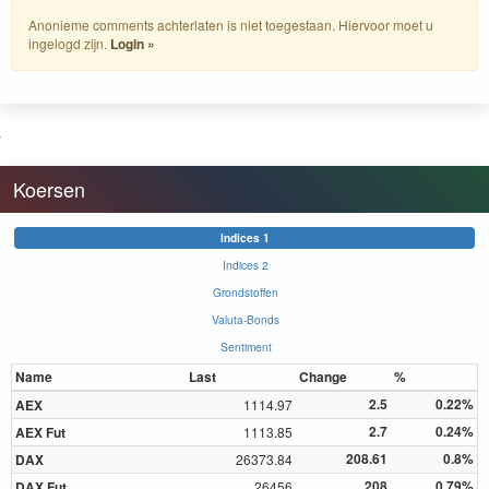
Anonieme comments achterlaten is niet toegestaan. Hiervoor moet u
ingelogd zijn.
Login »
Koersen
Indices 1
Indices 2
Grondstoffen
Valuta-Bonds
Sentiment
Name
Last
Change
%
2.5
0.22%
AEX
1114.97
2.7
0.24%
AEX Fut
1113.85
208.61
0.8%
DAX
26373.84
208
0.79%
DAX Fut
26456