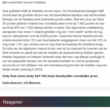
lijke ver­schillen kun­nen ontstaan.
Qua grafieken bli­jft de Nas­daq voorop lopen. De Amerikaanse beleg­ger bli­jft
momenteel de groot­ste stroom van het beschik­bare kap­i­taal naar tech­fond­sen
bren­gen en de Nas­daq doet zodoende goede zak­en. Met een plus van bij­na
30
pun­ten gis­teren noteert men inmid­dels weer rond de
7
.
400
pun­ten en dus
komt de
ATH
van
7
.
505
steeds dichter in beeld. Een bij­zon­dere ontwik­kel­ing
aangezien men exact
1
maand gele­den nog een
”
mini-crash” achter de rug
had en uit­bodemde rond de
6
.
630
pun­ten. Daarmee had de Nas­daq bin­nen
enkele sessies bij­na
12
% aan koer­swaarde weggegeven maar van die
12
% is
nog maar
1
,
5
% aan ver­lies over en dus doet de Nas­daq dit ontzettend knap.
De ral­ly van de afgelopen maand is dan ook net zo imposant te noe­men als de
felle cor­rec­tie en geeft aan dat de mark­ten de waarschuwing hebben gezien,
hebben begrepen en hebben ver­w­erkt maar dat men nog steeds over­tu­igd is
van de opwaartse kansen van de aan­de­len­mark­ten en met de groeiende
economie en het uit­bli­jven van een han­del­soor­log kun­nen de mark­ten nog een
stuk­je verder omhoog in
2018
.
Dai­ly Dow Jones:
Dai­ly S
&
P
500
:
Dai­ly Nas­daq:
Met vrien­delijke groet,
Daïm Boscart |
US
Markets
Reageren