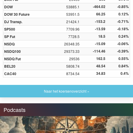
-464.02
-0.85%
DOW
53885.1
66.25
0.12%
DOW 30 Future
53951.5
-153.2
-0.71%
DJ Transp.
21424.1
-13.59
-0.18%
SP500
7709.96
18.5
0.24%
SP Fut
7728.5
-15.09
-0.06%
NSDQ
26348.35
-114.46
-0.39%
NSDQ100
29373.33
162.5
0.55%
NSDQ Fut
29536
48.54
0.84%
BEL20
5808.74
34.83
0.4%
CAC40
8734.54
Naar het koersenoverzicht »
Podcasts