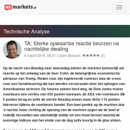
Toggle
naviga
Technische Analyse
TA: Sterke opwaartse reactie beurzen na
nachtelijke dwaling
8 maart 2018, 08:21 | Daïm Boscart |
(2)
Op de nacht van dins­dag naar woens­dag zak­ten de mark­ten behoor­lijk als
reac­tie op het ontslag van de heer Cohn, de belan­grijk­ste economis­che
adviseur van Trump. Reden voor zijn ingeleverde con­tract was de vrees
voor een han­del­soor­log die kan wor­den veroorza­akt door het ophogen van
Amerikaanse tarieven. De futures zak­ten hard weg, de Dow Jones moest
voor­beurs een ver­lies van
450
pun­ten toes­taan, de
AEX
viel voor­beurs dik
5
pun­ten terug en zelfs de sterke Nas­daq moest maar lief­st
110
pun­ten
inlev­eren tij­dens de voor­beurs han­del. Een boel paniek op de mark­ten dus
‘
s nachts maar richt­ing de open­ing van de mark­ten zagen we de boel al
redelijk her­stellen wat uitein­delijk lei­d­de tot een mooi her­s­tel waar­bij de
som­mige indices aan het einde van de dag zelfs keurig in de plus sloten.