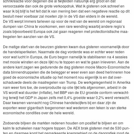
schrikre­ac­tie voor dege­nen die al twi­jfelden natu­urlijk erg groot en dat
veroorza­ak­te dan ook de grote verkoop­druk. Wat ik gis­teren ook schreef en
waar ik bij bli­jf is het feit dat ik van mening ben dat een negatieve reac­tie op dit
besluit meer voel­baar zal moeten zijn in de
VS
dan elders in de wereld.
De
VS
werpt immers tarieven op voor de rest van de wereld om region­aal
dumpen van Chi­na te voorkomen, een rare wend­ing waar­bij andere regio’s
zoals bijvoor­beeld Europa ook zal gaan rea­geren met pro­tec­tion­is­tis­che maa­
trege­len ten aanzien van de
VS
.
De matige start van de beurzen gis­teren kwam dus gis­teren voor­namelijk door
de han­delsperike­len. Naar­mate de dag vorderde was er echter weer reden
voor wat lucht in Europa, de Euro begon namelijk te sta­bilis­eren na
4
sessies
met mooie win­sten en deze lijkt nu te top­pen en wat te gaan inlev­eren. Aan de
andere kant zagen we gedurende de dag gis­teren mooie Macro-Economis­che
data bin­nen­drup­pe­len die de beleg­ger er weer even aan deed herin­neren hoe
goed de economis­che sit­u­atie op het moment nou eigen­lijk is en dat over­
schaduwde deels de maa­trege­len van Trump. De werkgele­gen­heid in Ameri­ka
nam weer fors toe, de over­pro­duc­tie op olie lijkt iets afgenomen, arbeid in de
VS
wordt wat duur­der (inflatie), het
BBP
van de
EU
groei­de con­form verwacht­
ing ter­wi­jl het
GDP
in Japan zelfs met
0
,
4
% groei­de waar
0
,
2
% werd verwacht.
Daar kwa­men van­nacht nog Chi­nese han­delsci­jfers bij en daar zijn de
exporten weer gigan­tisch toegenomen wat wederom een teken is van sterke
economis­che con­di­ties over de hele wereld.
Zodoende bli­jven de mark­ten rede­nen houden om posi­tief te bli­jven en om
kalm te schake­len naar hogere top­pen. De
AEX
brak gis­teren met de
530
pun­
ten en daarmee komt het gemar­keerde koers­ge­bied op de dag­grafiek rond de