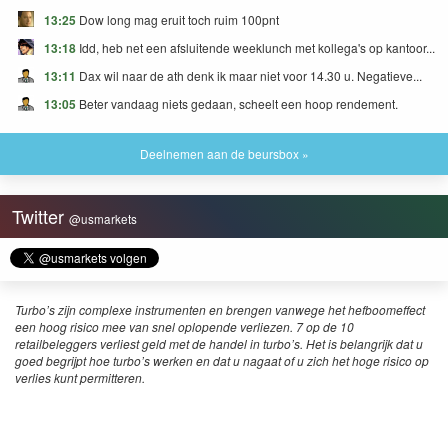
13:25
Dow long mag eruit toch ruim 100pnt
13:18
Idd, heb net een afsluitende weeklunch met kollega's op kantoor...
13:11
Dax wil naar de ath denk ik maar niet voor 14.30 u. Negatieve...
13:05
Beter vandaag niets gedaan, scheelt een hoop rendement.
Deelnemen aan de beursbox »
Twitter
@usmarkets
Turbo’s zijn complexe instrumenten en brengen vanwege het hefboomeffect
een hoog risico mee van snel oplopende verliezen. 7 op de 10
retailbeleggers verliest geld met de handel in turbo’s. Het is belangrijk dat u
goed begrijpt hoe turbo’s werken en dat u nagaat of u zich het hoge risico op
verlies kunt permitteren.