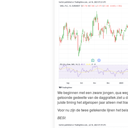
We begin­nen met een zware jon­gen, qua weg
getoonde gedeelte van de dag­grafiek ziet u dat 
juiste tim­ing het afgelopen jaar alleen met tr
Voor nu zijn de twee getek­ende lij­nen het belan­
BESI
: