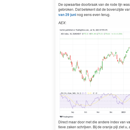
De opwaartse door­braak van de rode lijn was e
gebro­ken. Dat betekent dat de boven­z­i­jde va
van
29
juni
nog eens even terug.
AEX
:
Direct maar door met die andere index van v
tieve zak­en schri­jven. Bij de oran­je pijl ziet u,