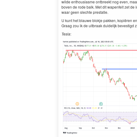
wilde ent­hou­si­asme ont­breekt nog even, maar
boven de rode balk. Met dit wapen­feit zet de i
waar geen slechte prestatie.
U kunt het blauwe blok­je pakken, kopiëren en 
Graag zou ik de uit­braak duidelijk beves­tigd
Tes­la
: