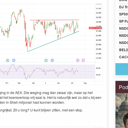
DJ Tr
SP50
SP F
NSD
NSD
NSDQ
BEL2
CAC
Pod
­ing in de
AEX
. Die weg­ing mag dan zwaar zijn, maar op het
het koersver­loop vrij saai is. Het is natu­urlijk wel zo dat u bij een
aden in Shell miljon­air had kun­nen worden.
grijkst. Zit u long? U kunt bli­jven zit­ten, met een stop.