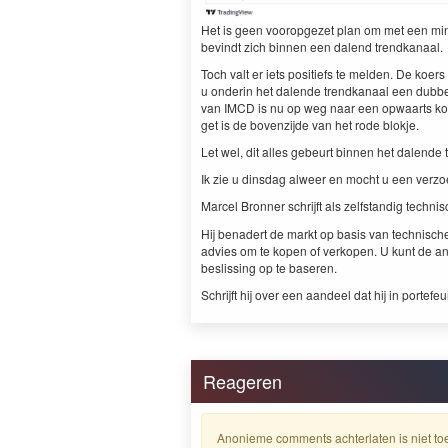
Het is geen vooropgezet plan om met een min­der
bevin­dt zich bin­nen een dal­end trendkanaal.
Toch valt er iets posi­tiefs te melden. De koers
u onderin het dal­ende trend­kanaal een dubbel
van
IMCD
is nu op weg naar een opwaarts koers
get is de boven­z­i­jde van het rode blokje.
Let wel, dit alles gebeurt bin­nen het dal­ende
Ik zie u dins­dag alweer en mocht u een ver­
Mar­cel Bron­ner schri­jft als zelf­s­tandig tech­
Hij benadert de markt op basis van tech­nis­ch
advies om te kopen of verkopen. U kunt de an
besliss­ing op te baseren.
Schri­jft hij over een aan­deel dat hij in porte­f
Reageren
Anonieme comments achterlaten is niet toe