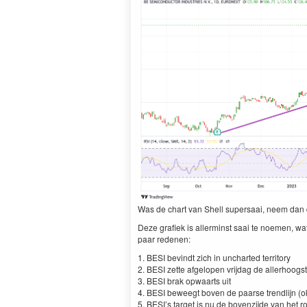
Was de chart van Shell super­saai, neem dan
Deze grafiek is aller­minst saai te noe­men, wa
paar redenen:
1
.
BESI
bevin­dt zich in unchart­ed ter­ri­to­ry
2
.
BESI
zette afgelopen vri­jdag de aller­hoog­s
3
.
BESI
brak opwaarts uit
4
.
BESI
beweegt boven de paarse trendli­jn (ok, 
5
. BESI’s tar­get is nu de boven­z­i­jde van het 