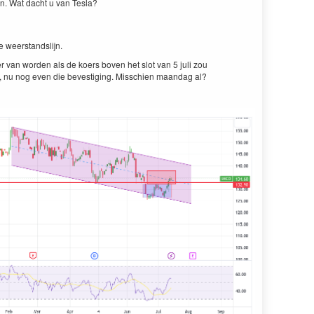
en. Wat dacht u van Tesla?
le weerstandslijn.
rder van wor­den als de koers boven het slot van
5
juli zou
, nu nog even die beves­tig­ing. Miss­chien maandag al?