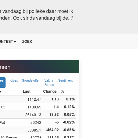
 vandaag bij polleke daar moet ik
nden. Ook sinds vandaag bij de...”
ONTEST
ZOEK
rsen
Indices
Grondstoffen
Valuta-
Sentiment
ces
2
Bonds
e
Last
Change
%
1.13
0.1%
1112.47
1.4
0.12%
Fut
1109.65
13.83
0.05%
26140.13
-6
-0.02%
Fut
26242
-464.02
-0.85%
53885.1
-111.25
-0.21%
30 Future
53774