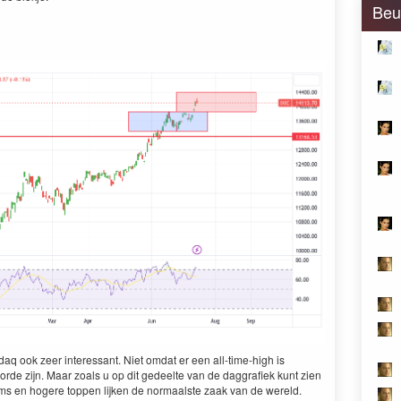
Beu
daq ook zeer inter­es­sant. Niet omdat er een all-time-high is
 orde zijn. Maar zoals u op dit gedeelte van de dag­grafiek kunt zien
ms en hogere top­pen lijken de nor­maal­ste zaak van de wereld.