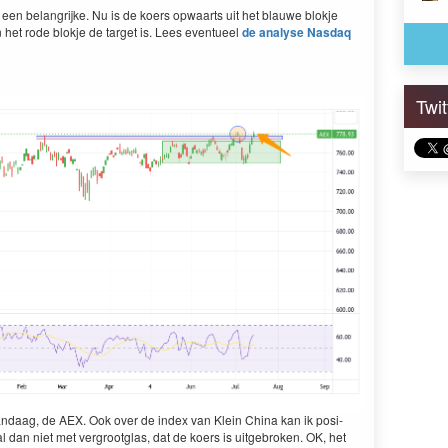
en belan­grijke. Nu is de koers opwaarts uit het blauwe blok­je
n het rode blok­je de tar­get is. Lees eventueel
de analyse Nas­daq
Twi
an­daag, de
AEX
. Ook over de index van Klein Chi­na kan ik posi­
 al dan niet met ver­g­root­glas, dat de koers is uit­ge­bro­ken.
OK
, het