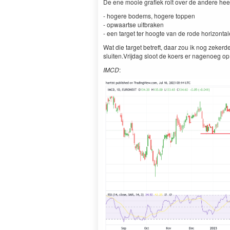
De ene mooie grafiek rolt over de andere he
- hogere bodems, hogere top­pen
- opwaartse uit­brak­en
- een tar­get ter hoogte van de rode hor­i­zon­ta
Wat die tar­get betre­ft, daar zou ik nog zek­e
sluiten.Vrijdag sloot de koers er nage­noeg op
IMCD
: