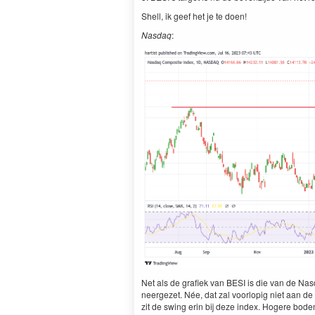
Shell, ik geef het je te doen!
Nas­daq
:
Net als de grafiek van
BESI
is die van de Nas­
neergezet. Née, dat zal voor­lop­ig niet aan de
zit de swing erin bij deze index. Hogere bode