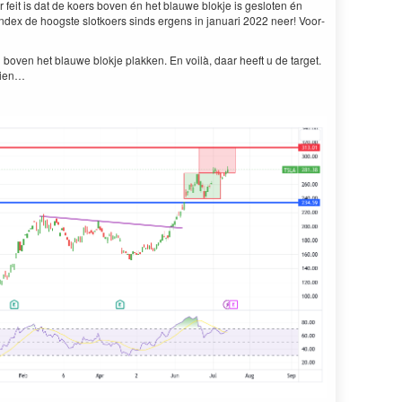
 feit is dat de koers boven én het blauwe blok­je is ges­loten én
ndex de hoog­ste slotko­ers sinds ergens in jan­u­ari
2022
neer! Voor­
boven het blauwe blok­je plakken. En voilà, daar heeft u de tar­get.
 zien…