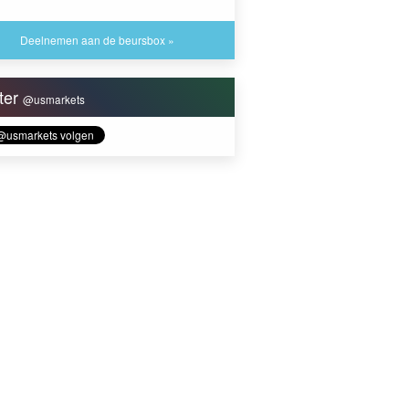
Deelnemen aan de beursbox »
tter
@usmarkets