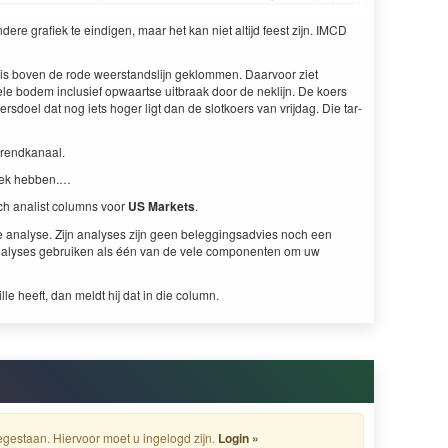
e grafiek te eindi­gen, maar het kan niet alti­jd feest zijn.
IMCD
 is boven de rode weer­stand­sli­jn gek­lom­men. Daar­voor ziet
e bodem inclusief opwaartse uit­braak door de nek­li­jn. De koers
­doel dat nog iets hoger ligt dan de slotko­ers van vri­jdag. Die tar­
 trendkanaal.
zoek hebben.…
nisch anal­ist columns voor
US
Mar­kets
.
e analyse. Zijn analy­ses zijn geen beleg­gingsad­vies noch een
aly­ses gebruiken als één van de vele com­po­nen­ten om uw
euille heeft, dan meldt hij dat in die column.
gestaan. Hiervoor moet u ingelogd zijn.
Login »