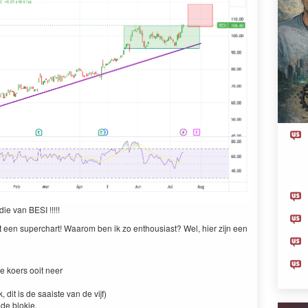
 die van
BESI
!!!!!
t een super­chart! Waarom ben ik zo ent­hou­si­ast? Wel, hier zijn een
te koers ooit neer
dit is de saaiste van de vijf)
rode blokje.