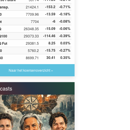
-153.2
-0.71%
ansp.
21424.1
-13.59
-0.18%
0
7709.96
-6
-0.08%
ut
7704
-15.09
-0.06%
Q
26348.35
-114.46
-0.39%
Q100
29373.33
8.25
0.03%
 Fut
29381.5
-15.75
-0.27%
0
5760.2
30.41
0.35%
40
8699.71
Naar het koersenoverzicht »
casts