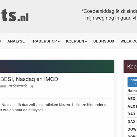
“Goedemiddag Ik zit sinds
mijn weg nog in gaan vi
G
ANALYSE
TRADERSHOP
KOERSEN
BEURSBOX
WEEK C
Koe
, BESI, Nasdaq en IMCD
Indi
1
nner |
(0)
Nam
AEX
 Nu moest ik dus zelf zes grafieken kiezen. U ziet ze hieron­der en
AEX 
der dralen naar de analyses.
DAX
DAX 
DOW
DOW 