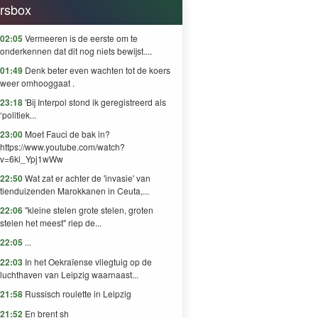
rsbox
02:05
Vermeeren is de eerste om te
onderkennen dat dit nog niets bewijst....
01:49
Denk beter even wachten tot de koers
weer omhooggaat .
23:18
'Bij Interpol stond ik geregistreerd als
‘politiek...
23:00
Moet Fauci de bak in?
https://www.youtube.com/watch?
v=6ki_Ypj1wWw
22:50
Wat zat er achter de 'invasie' van
tienduizenden Marokkanen in Ceuta,...
22:06
"kleine stelen grote stelen, groten
stelen het meest" riep de...
22:05
...
22:03
In het Oekraïense vliegtuig op de
luchthaven van Leipzig waarnaast...
21:58
Russisch roulette in Leipzig
21:52
En brent sh