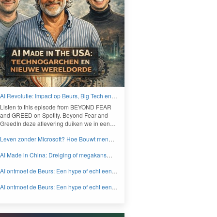
AI Revolutie: Impact op Beurs, Big Tech en
Nieuwe Wereldorde - BEYOND FEAR and
Lis­ten to this episode from
BEYOND
FEAR
GREED
and
GREED
on Spo­ti­fy. Beyond Fear and
Greed­In deze aflev­er­ing duiken we in een…
Leven zonder Microsoft? Hoe Bouwt men
aan een onafhankelijk digitaal Europa -
AI Made in China: Dreiging of megakans
BEYOND FEAR and GREED
voor beleggers? - BEYOND FEAR and
AI ontmoet de Beurs: Een hype of echt een
GREED
knaller DEEL 2 - BEYOND FEAR and
AI ontmoet de Beurs: Een hype of echt een
GREED
knaller DEEL 1 - BEYOND FEAR and
GREED