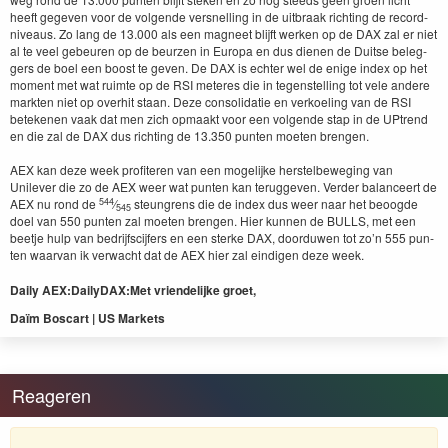
heeft gegeven voor de vol­gende ver­snelling in de uit­braak richt­ing de record­
niveaus. Zo lang de
13
.
000
als een mag­neet bli­jft werken op de
DAX
zal er niet
al te veel gebeuren op de beurzen in Europa en dus dienen de Duitse beleg­
gers de boel een boost te geven. De
DAX
is echter wel de enige index op het
moment met wat ruimte op de
RSI
meteres die in tegen­stelling tot vele andere
mark­ten niet op over­hit staan. Deze con­sol­i­datie en verkoel­ing van de
RSI
beteke­nen vaak dat men zich opmaakt voor een vol­gende stap in de UPtrend
en die zal de
DAX
dus richt­ing de
13
.
350
pun­ten moeten bren­gen.
AEX
kan deze week prof­iteren van een mogelijke her­stel­be­weg­ing van
Unilever die zo de
AEX
weer wat pun­ten kan teruggeven. Verder bal­anceert de
544
AEX
nu rond de
⁄
ste­un­grens die de index dus weer naar het beoogde
545
doel van
550
pun­ten zal moeten bren­gen. Hier kun­nen de
BULLS
, met een
beet­je hulp van bedri­jf­s­ci­jfers en een sterke
DAX
, door­duwen tot zo’n
555
pun­
ten waar­van ik verwacht dat de
AEX
hier zal eindi­gen deze week.
Dai­ly
AEX
:
Dai­ly
DAX
:
Met vrien­delijke groet,
Daïm Boscart |
US
Markets
Reageren