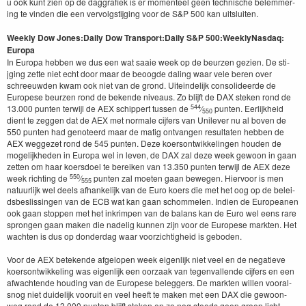
u ook kunt zien op de dag­grafiek is er momenteel geen tech­nis­che belem­mer­
ing te vin­den die een ver­vol­gsti­jging voor de S
&
P
500
kan uit­sluiten.
Week­ly Dow Jones:
Dai­ly Dow Trans­port:
Dai­ly S
&
P
500
:
Week­ly
Nas­daq:
Europa
In Europa hebben we dus een wat saaie week op de beurzen gezien. De sti­
jging zette niet echt door maar de beoogde dal­ing waar vele beren over
schree­uw­den kwam ook niet van de grond. Uitein­delijk con­solideerde de
Europese beurzen rond de bek­ende niveaus. Zo bli­jft de
DAX
steken rond de
544
13
.
000
pun­ten ter­wi­jl de
AEX
schip­pert tussen de
⁄
pun­ten. Eerlijkheid
550
dient te zeggen dat de
AEX
met nor­male cijfers van Unilever nu al boven de
550
pun­ten had geno­teerd maar de matig ont­van­gen resul­tat­en hebben de
AEX
weggezet rond de
545
pun­ten. Deze koer­son­twik­kelin­gen houden de
mogelijkhe­den in Europa wel in lev­en, de
DAX
zal deze week gewoon in gaan
zetten om haar koers­doel te bereiken van
13
.
350
pun­ten ter­wi­jl de
AEX
deze
550
week richt­ing de
⁄
pun­ten zal moeten gaan bewe­gen. Hier­voor is men
555
natu­urlijk wel deels afhanke­lijk van de Euro koers die met het oog op de belei­
ds­beslissin­gen van de
ECB
wat kan gaan schom­me­len. Indi­en de Euro­pea­nen
ook gaan stop­pen met het inkrimpen van de bal­ans kan de Euro wel eens rare
spron­gen gaan mak­en die nadelig kun­nen zijn voor de Europese mark­ten. Het
wacht­en is dus op don­derdag waar voorzichtigheid is gebo­den.
Voor de
AEX
betek­ende afgelopen week eigen­lijk niet veel en de negatieve
koer­son­twik­kel­ing was eigen­lijk een oorza­ak van tegen­val­lende cijfers en een
afwach­t­ende houd­ing van de Europese beleg­gers. De mark­ten willen vooral­
snog niet duidelijk vooruit en veel heeft te mak­en met een
DAX
die gewoon­
weg rond de
13
.
000
pun­ten bli­jft steken en zo nog steeds geen groen licht