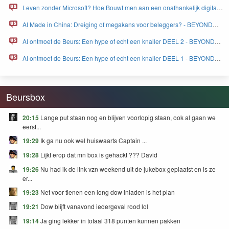
Leven zonder Microsoft? Hoe Bouwt men aan een onafhankelijk digitaal
Europa - BEYOND FEAR and GREED
AI Made in China: Dreiging of megakans voor beleggers? - BEYOND
FEAR and GREED
AI ontmoet de Beurs: Een hype of echt een knaller DEEL 2 - BEYOND
FEAR and GREED
AI ontmoet de Beurs: Een hype of echt een knaller DEEL 1 - BEYOND
FEAR and GREED
Beursbox
20:15
Lange put staan nog en blijven voorlopig staan, ook al gaan we
eerst...
19:29
Ik ga nu ook wel huiswaarts Captain ...
19:28
Lijkt erop dat mn box is gehackt ??? David
19:26
Nu had ik de link vzn weekend uit de jukebox geplaatst en is ze
er...
19:23
Net voor tienen een long dow inladen is het plan
19:21
Dow blijft vanavond iedergeval rood lol
19:14
Ja ging lekker in totaal 318 punten kunnen pakken