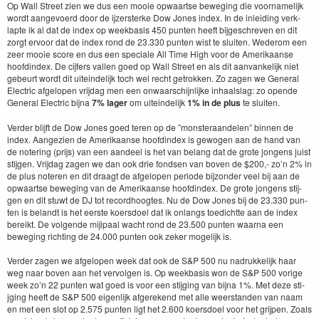
Op Wall Street zien we dus een mooie opwaartse beweg­ing die voor­namelijk
wordt aangevo­erd door de ijz­er­sterke Dow Jones index. In de inlei­d­ing verk­
lapte ik al dat de index op week­ba­sis
450
pun­ten heeft bijgeschreven en dit
zorgt ervoor dat de index rond de
23
.
330
pun­ten wist te sluiten. Wederom een
zeer mooie score en dus een spe­ciale All Time High voor de Amerikaanse
hoofdin­dex. De cijfers vallen goed op Wall Street en als dit aan­vanke­lijk niet
gebeurt wordt dit uitein­delijk toch wel recht getrokken. Zo zagen we Gen­er­al
Elec­tric afgelopen vri­jdag men een onwaarschi­jn­lijke inhaal­slag: zo opende
Gen­er­al Elec­tric bij­na
7
% lager
om uitein­delijk
1
% in de plus
te sluiten.
Verder bli­jft de Dow Jones goed teren op de
”
mon­ster­aan­de­len” bin­nen de
index. Aangezien de Amerikaanse hoofdin­dex is gewogen aan de hand van
de noter­ing (pri­js) van een aan­deel is het van belang dat de grote jon­gens juist
sti­j­gen. Vri­jdag zagen we dan ook drie fond­sen van boven de $
200
,- zo’n
2
% in
de plus noteren en dit draagt de afgelopen peri­ode bij­zon­der veel bij aan de
opwaartse beweg­ing van de Amerikaanse hoofdin­dex. De grote jon­gens sti­j­
gen en dit stuwt de
DJ
tot record­hoogtes. Nu de Dow Jones bij de
23
.
330
pun­
ten is belandt is het eerste koers­doel dat ik onlangs toedichtte aan de index
bereikt. De vol­gende mijl­paal wacht rond de
23
.
500
pun­ten waar­na een
beweg­ing richt­ing de
24
.
000
pun­ten ook zek­er mogelijk is.
Verder zagen we afgelopen week dat ook de S
&
P
500
nu nadrukke­lijk haar
weg naar boven aan het ver­vol­gen is. Op week­ba­sis won de S
&
P
500
vorige
week zo’n
22
pun­ten wat goed is voor een sti­jging van bij­na
1
%. Met deze sti­
jging heeft de S
&
P
500
eigen­lijk afgerek­end met alle weer­standen van naam
en met een slot op
2
.
575
pun­ten ligt het
2
.
600
koers­doel voor het gri­jpen. Zoals