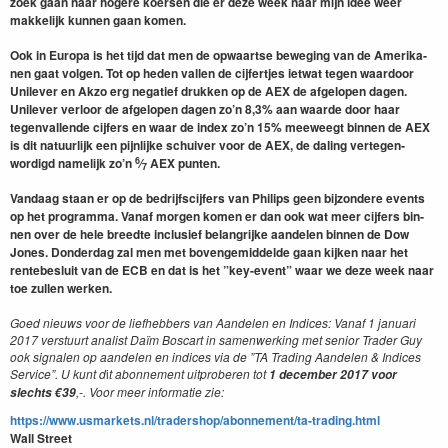
zoek gaan naar hogere koersen die er deze week naar mijn idee weer
makke­lijk kun­nen gaan komen.
Ook in Europa is het tijd dat men de opwaartse beweg­ing van de Amerika­
nen gaat vol­gen. Tot op heden vallen de cijfer­t­jes iet­wat tegen waar­door
Unilever en Akzo erg negatief drukken op de
AEX
de afgelopen dagen.
Unilever ver­loor de afgelopen dagen zo’n
8
,
3
% aan waarde door haar
tegen­val­lende cijfers en waar de index zo’n
15
% mee­weegt bin­nen de
AEX
is dit natu­urlijk een pijn­lijke schuiver voor de
AEX
, de dal­ing verte­gen­
6
wordigd namelijk zo’n
⁄
AEX
pun­ten.
7
Van­daag staan er op de bedri­jf­s­ci­jfers van Philips geen bij­zon­dere events
op het pro­gram­ma. Vanaf mor­gen komen er dan ook wat meer cijfers bin­
nen over de hele breedte inclusief belan­grijke aan­de­len bin­nen de Dow
Jones. Don­derdag zal men met bovengemid­delde gaan kijken naar het
rentebesluit van de
ECB
en dat is het
”
key-event” waar we deze week naar
toe zullen werken.
Goed nieuws voor de liefheb­bers van Aan­de­len en Indices: Vanaf
1
jan­u­ari
2017
ver­stu­urt anal­ist Daïm Boscart in samen­werk­ing met senior Trad­er Guy
ook sig­nalen op aan­de­len en indices via de
”
TA
Trad­ing Aan­de­len
&
Indices
Ser­vice”. U kunt d
i
t abon­nement uit­proberen tot
1
decem­ber
2017
voor
,-. Voor meer infor­matie zie:
slechts €
39
https://​www​.usmar​kets​.nl/​t​r​a​d​e​r​s​h​o​p​/​a​b​o​n​n​e​m​e​n​t​/​t​a​-​t​r​a​d​i​n​g​.html
Wall Street