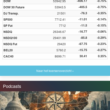
-406.17
-0.75%
DOW
53942.95
-405.5
-0.75%
DOW 30 Future
53943.5
-76.3
-0.35%
DJ Transp.
21501
-11.01
-0.14%
SP500
7712.41
-11.5
-0.15%
SP Fut
7712
-16.77
-0.06%
NSDQ
26346.67
-85.8
-0.29%
NSDQ100
29401.99
-67.75
-0.23%
NSDQ Fut
29420
-15.75
-0.27%
BEL20
5760.2
30.41
0.35%
CAC40
8699.71
Naar het koersenoverzicht »
Podcasts