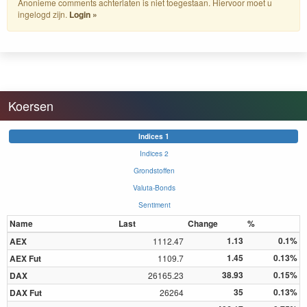
Anonieme comments achterlaten is niet toegestaan. Hiervoor moet u
ingelogd zijn.
Login »
Koersen
Indices 1
Indices 2
Grondstoffen
Valuta-Bonds
Sentiment
Name
Last
Change
%
1.13
0.1%
AEX
1112.47
1.45
0.13%
AEX Fut
1109.7
38.93
0.15%
DAX
26165.23
35
0.13%
DAX Fut
26264