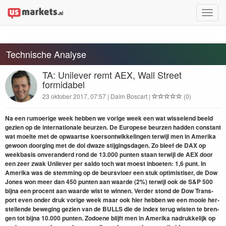
Toggle
naviga
Technische Analyse
TA: Unilever remt AEX, Wall Street
formidabel
23 oktober 2017, 07:57 | Daïm Boscart |
(0)
Na een rumo­erige week hebben we vorige week een wat wis­se­lend beeld
gezien op de inter­na­tionale beurzen. De Europese beurzen had­den con­stant
wat moeite met de opwaartse koer­son­twik­kelin­gen ter­wi­jl men in Ameri­ka
gewoon doorg­ing met de dol dwaze sti­jgings­da­gen. Zo bleef de
DAX
op
week­ba­sis onveran­derd rond de
13
.
000
pun­ten staan ter­wi­jl de
AEX
door
een zeer zwak Unilever per sal­do toch wat moest inboeten:
1
,
6
punt. In
Ameri­ka was de stem­ming op de beursvlo­er een stuk opti­mistis­er, de Dow
Jones won meer dan
450
pun­ten aan waarde (
2
%) ter­wi­jl ook de S
&
P
500
bij­na een pro­cent aan waarde wist te win­nen. Verder stond de Dow Trans­
port even onder druk vorige week maar ook hier hebben we een mooie her­
stel­lende beweg­ing gezien van de
BULLS
die de index terug wis­ten te bren­
gen tot bij­na
10
.
000
pun­ten. Zodoene bli­jft men in Ameri­ka nadrukke­lijk op