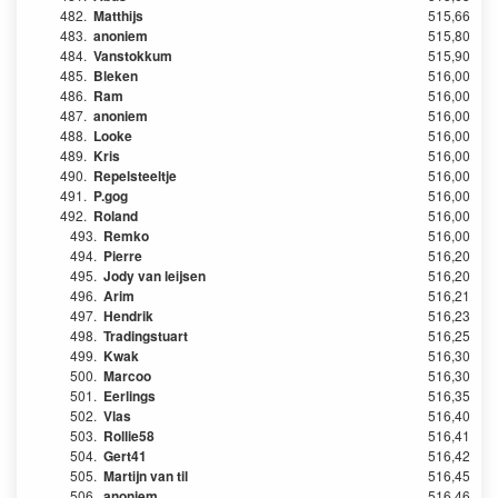
482.
Matthijs
515,66
483.
anoniem
515,80
484.
Vanstokkum
515,90
485.
Bleken
516,00
486.
Ram
516,00
487.
anoniem
516,00
488.
Looke
516,00
489.
Kris
516,00
490.
Repelsteeltje
516,00
491.
P.gog
516,00
492.
Roland
516,00
493.
Remko
516,00
494.
Pierre
516,20
495.
Jody van leijsen
516,20
496.
Arim
516,21
497.
Hendrik
516,23
498.
Tradingstuart
516,25
499.
Kwak
516,30
500.
Marcoo
516,30
501.
Eerlings
516,35
502.
Vlas
516,40
503.
Rollie58
516,41
504.
Gert41
516,42
505.
Martijn van til
516,45
506.
anoniem
516,46