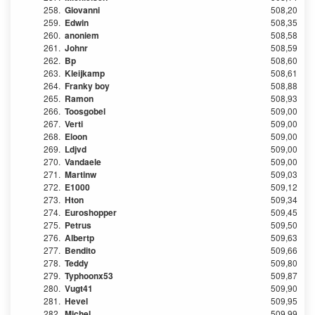
258.
Giovanni
508,20
259.
Edwin
508,35
260.
anoniem
508,58
261.
Johnr
508,59
262.
Bp
508,60
263.
Kleijkamp
508,61
264.
Franky boy
508,88
265.
Ramon
508,93
266.
Toosgobel
509,00
267.
Verti
509,00
268.
Eloon
509,00
269.
Ldjvd
509,00
270.
Vandaele
509,00
271.
Martinw
509,03
272.
E1000
509,12
273.
Hton
509,34
274.
Euroshopper
509,45
275.
Petrus
509,50
276.
Albertp
509,63
277.
Bendito
509,66
278.
Teddy
509,80
279.
Typhoonx53
509,87
280.
Vugt41
509,90
281.
Hevel
509,95
282.
Michel
509,99