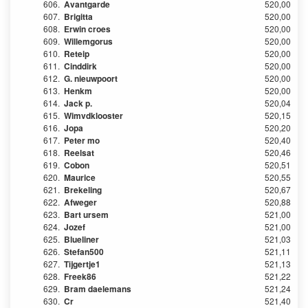
606.
Avantgarde
520,00
607.
Brigitta
520,00
608.
Erwin croes
520,00
609.
Willemgorus
520,00
610.
Reteip
520,00
611.
Cinddirk
520,00
612.
G. nieuwpoort
520,00
613.
Henkm
520,00
614.
Jack p.
520,04
615.
Wimvdklooster
520,15
616.
Jopa
520,20
617.
Peter mo
520,40
618.
Reelsat
520,46
619.
Cobon
520,51
620.
Maurice
520,55
621.
Brekeling
520,67
622.
Afweger
520,88
623.
Bart ursem
521,00
624.
Jozef
521,00
625.
Blueliner
521,03
626.
Stefan500
521,11
627.
Tijgertje1
521,13
628.
Freek86
521,22
629.
Bram daelemans
521,24
630.
Cr
521,40