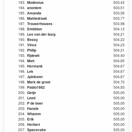
183.
Modestus
503,42
184.
anoniem
503,51
185.
Amanda
503,56
186.
Mattiedraak
503,77
187.
Trouserhouses
503,98
188.
Embition
504,12
189.
Leo van der burg
504,21
190.
Bessy
504,22
191.
Vince
504,23
192.
Philip
504,31
193.
Rjdewit
504,40
194.
Matt
504,65
195.
Hermank
504,67
196.
Lek
504,67
197.
Jpinkster
504,67
198.
Mark de groot
504,70
199.
Pablo1982
504,93
200.
Getje
505,00
201.
Leed
505,00
202.
P de boer
505,00
203.
Hanzie
505,00
204.
Whamm
505,00
205.
Erik
505,00
206.
Herbert
505,00
207.
Spacecake
505,00