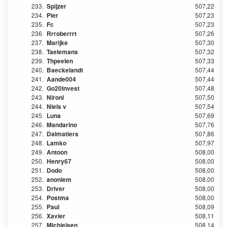
233.
Spijzer
507,22
234.
Pier
507,23
235.
Fc
507,23
236.
Rrroberrrt
507,26
237.
Marijke
507,30
238.
Taelemans
507,32
239.
Thpeelen
507,33
240.
Baeckelandt
507,44
241.
Aande004
507,44
242.
Go20invest
507,48
243.
Nironl
507,50
244.
Niels v
507,54
245.
Luna
507,69
246.
Mandarino
507,76
247.
Dalmatiers
507,86
248.
Lamko
507,97
249.
Antoon
508,00
250.
Henry67
508,00
251.
Dodo
508,00
252.
anoniem
508,00
253.
Driver
508,00
254.
Postma
508,00
255.
Paul
508,09
256.
Xavier
508,11
257.
Michielsen
508,14