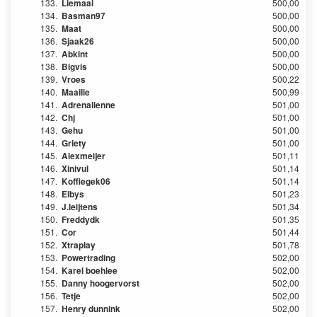
133.
Liemaai
500,00
134.
Basman97
500,00
135.
Maat
500,00
136.
Sjaak26
500,00
137.
Abkint
500,00
138.
Bigvis
500,00
139.
Vroes
500,22
140.
Maailie
500,99
141.
Adrenalienne
501,00
142.
Chj
501,00
143.
Gehu
501,00
144.
Griety
501,00
145.
Alexmeijer
501,11
146.
Xinivul
501,14
147.
Koffiegek06
501,14
148.
Elbys
501,23
149.
J.leijtens
501,34
150.
Freddydk
501,35
151.
Cor
501,44
152.
Xtraplay
501,78
153.
Powertrading
502,00
154.
Karel boehlee
502,00
155.
Danny hoogervorst
502,00
156.
Tetje
502,00
157.
Henry dunnink
502,00