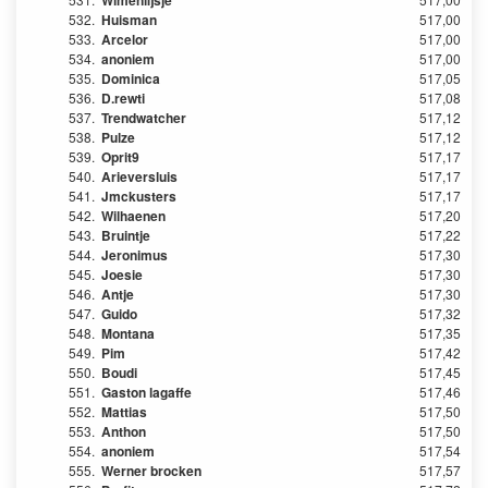
Wimenlijsje
532.
Huisman
517,00
533.
Arcelor
517,00
534.
anoniem
517,00
535.
Dominica
517,05
536.
D.rewti
517,08
537.
Trendwatcher
517,12
538.
Pulze
517,12
539.
Oprit9
517,17
540.
Arieversluis
517,17
541.
Jmckusters
517,17
542.
Wilhaenen
517,20
543.
Bruintje
517,22
544.
Jeronimus
517,30
545.
Joesie
517,30
546.
Antje
517,30
547.
Guido
517,32
548.
Montana
517,35
549.
Pim
517,42
550.
Boudi
517,45
551.
Gaston lagaffe
517,46
552.
Mattias
517,50
553.
Anthon
517,50
554.
anoniem
517,54
555.
Werner brocken
517,57