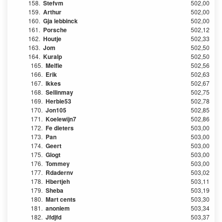
158.
Stefvm
502,00
159.
Arthur
502,00
160.
Gja lebbinck
502,00
161.
Porsche
502,12
162.
Houtje
502,33
163.
Jom
502,50
164.
Kuralp
502,50
165.
Melfie
502,56
166.
Erik
502,63
167.
Ikkes
502,67
168.
Sellinmay
502,75
169.
Herbie53
502,78
170.
Jon105
502,85
171.
Koelewijn7
502,86
172.
Fe dieters
503,00
173.
Pan
503,00
174.
Geert
503,00
175.
Glogt
503,00
176.
Tommey
503,00
177.
Rdadernv
503,02
178.
Hbertjeh
503,11
179.
Sheba
503,19
180.
Mart cents
503,30
181.
anoniem
503,34
182.
Jfdjfd
503,37