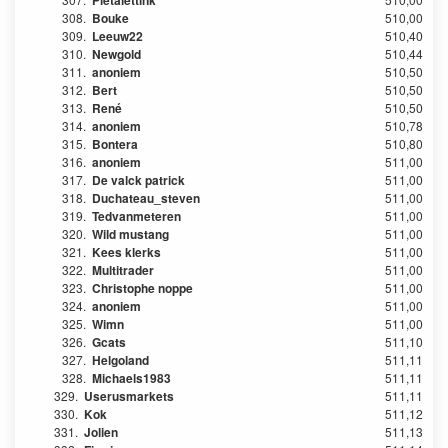
Pietalettink
308.
Bouke
510,00
309.
Leeuw22
510,40
310.
Newgold
510,44
311.
anoniem
510,50
312.
Bert
510,50
313.
René
510,50
314.
anoniem
510,78
315.
Bontera
510,80
316.
anoniem
511,00
317.
De valck patrick
511,00
318.
Duchateau_steven
511,00
319.
Tedvanmeteren
511,00
320.
Wild mustang
511,00
321.
Kees klerks
511,00
322.
Multitrader
511,00
323.
Christophe noppe
511,00
324.
anoniem
511,00
325.
Wimn
511,00
326.
Gcats
511,10
327.
Helgoland
511,11
328.
Michaels1983
511,11
329.
Userusmarkets
511,11
330.
Kok
511,12
331.
Jolien
511,13