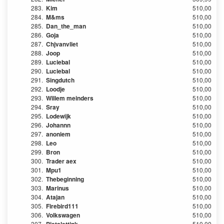
283.
Kim
510,00
284.
M&ms
510,00
285.
Dan_the_man
510,00
286.
Goja
510,00
287.
Chjvanvliet
510,00
288.
Joop
510,00
289.
Luciebal
510,00
290.
Luciebal
510,00
291.
Singdutch
510,00
292.
Loodje
510,00
293.
Willem meinders
510,00
294.
Sray
510,00
295.
Lodewijk
510,00
296.
Johannn
510,00
297.
anoniem
510,00
298.
Leo
510,00
299.
Bron
510,00
300.
Trader aex
510,00
301.
Mpu1
510,00
302.
Thebeginning
510,00
303.
Marinus
510,00
304.
Atajan
510,00
305.
Firebird111
510,00
306.
Volkswagen
510,00
307.
510,00