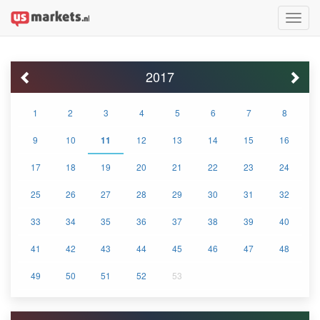
Toggle
naviga
2017
1
2
3
4
5
6
7
8
9
10
11
12
13
14
15
16
17
18
19
20
21
22
23
24
25
26
27
28
29
30
31
32
33
34
35
36
37
38
39
40
41
42
43
44
45
46
47
48
49
50
51
52
53