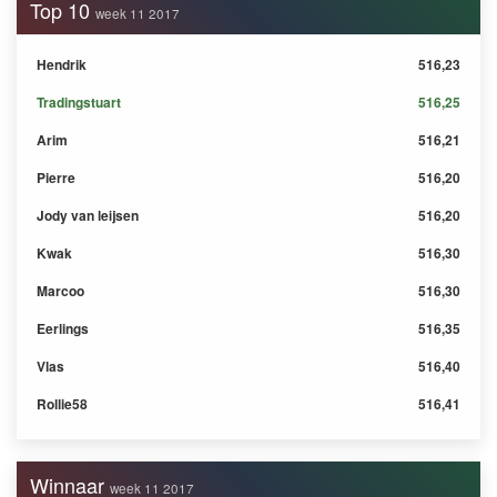
Top 10
week 11 2017
Hendrik
516,23
Tradingstuart
516,25
Arim
516,21
Pierre
516,20
Jody van leijsen
516,20
Kwak
516,30
Marcoo
516,30
Eerlings
516,35
Vlas
516,40
Rollie58
516,41
Winnaar
week 11 2017