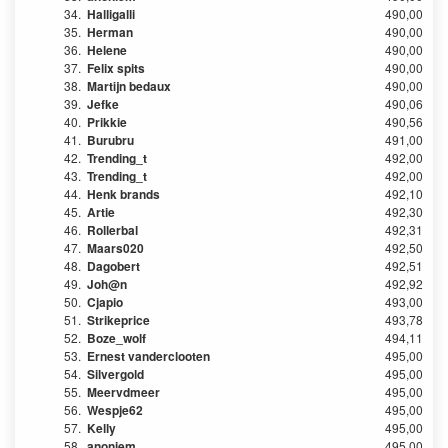
34.
Halligalli
490,00
35.
Herman
490,00
36.
Helene
490,00
37.
Felix spits
490,00
38.
Martijn bedaux
490,00
39.
Jefke
490,06
40.
Prikkie
490,56
41.
Burubru
491,00
42.
Trending_t
492,00
43.
Trending_t
492,00
44.
Henk brands
492,10
45.
Artie
492,30
46.
Rollerbal
492,31
47.
Maars020
492,50
48.
Dagobert
492,51
49.
Joh@n
492,92
50.
Cjapio
493,00
51.
Strikeprice
493,78
52.
Boze_wolf
494,11
53.
Ernest vanderclooten
495,00
54.
Silvergold
495,00
55.
Meervdmeer
495,00
56.
Wespje62
495,00
57.
Kelly
495,00
58.
anoniem
495,00