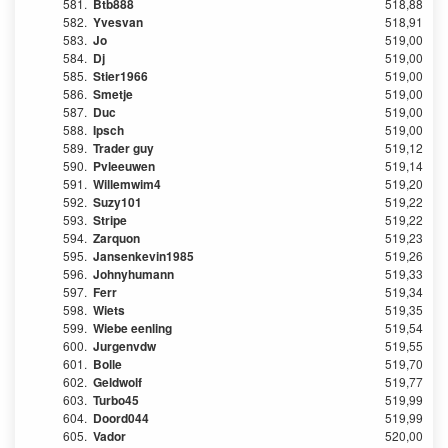
581.
Btb888
518,88
582.
Yvesvan
518,91
583.
Jo
519,00
584.
Dj
519,00
585.
Stier1966
519,00
586.
Smetje
519,00
587.
Duc
519,00
588.
Ipsch
519,00
589.
Trader guy
519,12
590.
Pvleeuwen
519,14
591.
Willemwim4
519,20
592.
Suzy101
519,22
593.
Stripe
519,22
594.
Zarquon
519,23
595.
Jansenkevin1985
519,26
596.
Johnyhumann
519,33
597.
Ferr
519,34
598.
Wiets
519,35
599.
Wiebe eenling
519,54
600.
Jurgenvdw
519,55
601.
Bolle
519,70
602.
Geldwolf
519,77
603.
Turbo45
519,99
604.
Doord044
519,99
605.
Vador
520,00