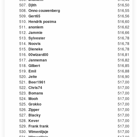
507.
Djith
516,50
508.
Onno couwenberg
516,55
509.
Gert65
516,56
510.
Hendrik postma
516,60
511.
anoniem
516,62
512.
Jammie
516,66
513.
Sylvester
516,78
514.
Noovis
516,78
515.
Dieneke
516,78
516.
00wizard00
516,81
517.
Janneman
516,82
518.
Gilbert
516,85
519.
Emil
516,88
520.
Jelte
516,90
521.
Beer1961
517,00
522.
Chris74
517,00
523.
Bomans
517,00
524.
Mooh
517,00
525.
Grokko
517,00
526.
Zipper
517,00
527.
Blacky
517,00
528.
Kever
517,00
529.
Frank frank
517,00
530.
Wimenlijsje
517,00
531.
517,00