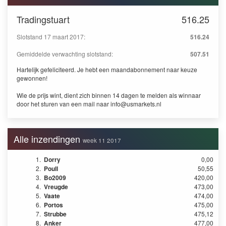
Tradingstuart
516.25
Slotstand 17 maart 2017:
516.24
Gemiddelde verwachting slotstand:
507.51
Hartelijk gefeliciteerd. Je hebt een maandabonnement naar keuze
gewonnen!
Wie de prijs wint, dient zich binnen 14 dagen te melden als winnaar
door het sturen van een mail naar
info@usmarkets.nl
Alle inzendingen
week 11 2017
1.
Dorry
0,00
2.
Poull
50,55
3.
Bo2009
420,00
4.
Vreugde
473,00
5.
Vaate
474,00
6.
Portos
475,00
7.
Strubbe
475,12
8.
Anker
477,00