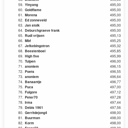
59.
Yinyang
495,00
60.
Goldflame
495,00
61.
Morena
495,00
62.
Ed zonneveld
495,00
63.
Jan stolk
495,00
64.
Deburchgraeve frank
495,00
65.
Rudi vrijsen
495,13
66.
Mbf
495,25
67.
Jefkebingotron
495,32
68.
Beestenboel
495,85
69.
High five
495,99
70.
Tulpen
496,00
71.
anoniem
496,15
72.
Poets
496,55
73.
anoniem
496,64
74.
Banaantje
496,77
75.
Puca
497,00
76.
Fulgore
497,12
77.
Peter70
497,28
78.
Irma
497,44
79.
Debis 1961
497,56
80.
Gerritdejong4
498,00
81.
Buurman
498,00
82.
Korm
498,00
83.
498,00