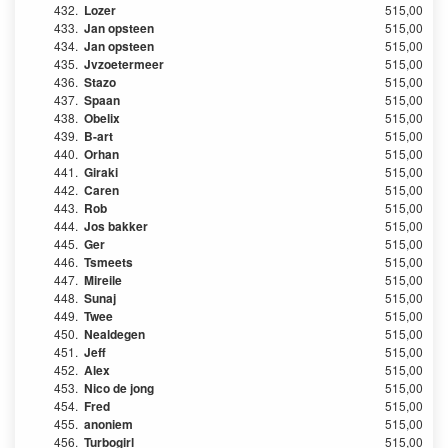
432.
Lozer
515,00
433.
Jan opsteen
515,00
434.
Jan opsteen
515,00
435.
Jvzoetermeer
515,00
436.
Stazo
515,00
437.
Spaan
515,00
438.
Obelix
515,00
439.
B-art
515,00
440.
Orhan
515,00
441.
Giraki
515,00
442.
Caren
515,00
443.
Rob
515,00
444.
Jos bakker
515,00
445.
Ger
515,00
446.
Tsmeets
515,00
447.
Mireile
515,00
448.
Sunaj
515,00
449.
Twee
515,00
450.
Nealdegen
515,00
451.
Jeff
515,00
452.
Alex
515,00
453.
Nico de jong
515,00
454.
Fred
515,00
455.
anoniem
515,00
456.
Turbogirl
515,00