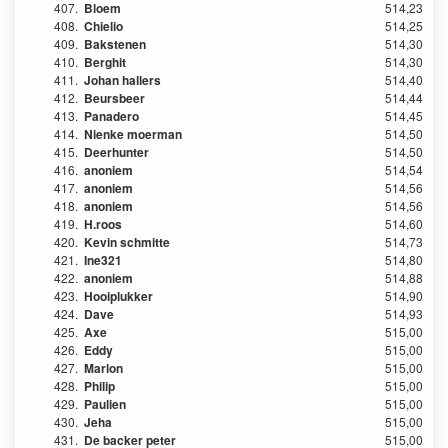
407.
Bloem
514,23
408.
Chielio
514,25
409.
Bakstenen
514,30
410.
Berghit
514,30
411.
Johan hallers
514,40
412.
Beursbeer
514,44
413.
Panadero
514,45
414.
Nienke moerman
514,50
415.
Deerhunter
514,50
416.
anoniem
514,54
417.
anoniem
514,56
418.
anoniem
514,56
419.
H.roos
514,60
420.
Kevin schmitte
514,73
421.
Ine321
514,80
422.
anoniem
514,88
423.
Hooiplukker
514,90
424.
Dave
514,93
425.
Axe
515,00
426.
Eddy
515,00
427.
Marlon
515,00
428.
Philip
515,00
429.
Paulien
515,00
430.
Jeha
515,00
431.
De backer peter
515,00