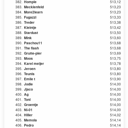
382.
Hompie
513,12
383.
Mecklenfeld
513,23
384.
More2learn
513,23
385.
Fugazzi
513,33
386.
Treder
513,38
387.
Kleintje
513,42
388.
Stardust
513,50
389.
Mink
513,60
390.
Paschou11
513,68
391.
The flash
513,68
392.
Grutte-pier
513,69
393.
Moos
513,75
394.
Karel meijer
513,78
395.
Jeroen
513,80
396.
Teunis
513,80
397.
Emile t
513,90
398.
Jodie
514,00
399.
Jjaco
514,00
400.
Ag
514,00
401.
Tonl
514,00
402.
Groentje
514,00
403.
Nl-01
514,00
404.
Hiller
514,02
405.
Memola
514,14
406.
Pedro
514,14