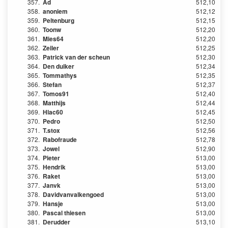
357.
Ad
512,10
358.
anoniem
512,12
359.
Peltenburg
512,15
360.
Toonw
512,20
361.
Mies64
512,20
362.
Zeiler
512,25
363.
Patrick van der scheun
512,30
364.
Den duiker
512,34
365.
Tommathys
512,35
366.
Stefan
512,37
367.
Tomos91
512,40
368.
Matthijs
512,44
369.
Hlac60
512,45
370.
Pedro
512,50
371.
T.stox
512,56
372.
Rabofraude
512,78
373.
Jowel
512,90
374.
Pieter
513,00
375.
Hendrik
513,00
376.
Raket
513,00
377.
Janvk
513,00
378.
Davidvanvalkengoed
513,00
379.
Hansje
513,00
380.
Pascal thiesen
513,00
381.
Derudder
513,10