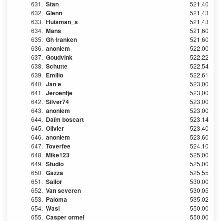
631.
Stan
521,40
632.
Glenn
521,43
633.
Huisman_s
521,43
634.
Mans
521,60
635.
Gh franken
521,60
636.
anoniem
522,00
637.
Goudvink
522,22
638.
Schutte
522,54
639.
Emilio
522,61
640.
Jan e
523,00
641.
Jeroentje
523,00
642.
Silver74
523,00
643.
anoniem
523,00
644.
Daïm boscart
523,14
645.
Olivier
523,40
646.
anoniem
523,60
647.
Toverfee
524,10
648.
Mike123
525,00
649.
Studio
525,00
650.
Gazza
525,55
651.
Sailor
530,00
652.
Van severen
530,05
653.
Paloma
535,02
654.
Wasi
550,00
655.
Casper ormel
550,00