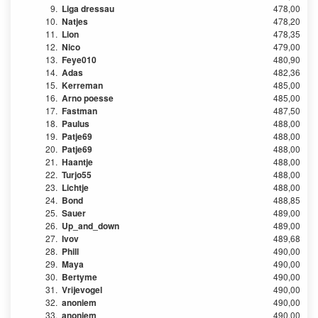
9.
Liga dressau
478,00
10.
Natjes
478,20
11.
Lion
478,35
12.
Nico
479,00
13.
Feye010
480,90
14.
Adas
482,36
15.
Kerreman
485,00
16.
Arno poesse
485,00
17.
Fastman
487,50
18.
Paulus
488,00
19.
Patje69
488,00
20.
Patje69
488,00
21.
Haantje
488,00
22.
Turjo55
488,00
23.
Lichtje
488,00
24.
Bond
488,85
25.
Sauer
489,00
26.
Up_and_down
489,00
27.
Ivov
489,68
28.
Phill
490,00
29.
Maya
490,00
30.
Bertyme
490,00
31.
Vrijevogel
490,00
32.
anoniem
490,00
33.
anoniem
490,00