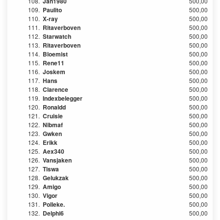
108.
Jan1980
500,00
109.
Paulito
500,00
110.
X-ray
500,00
111.
Ritaverboven
500,00
112.
Starwatch
500,00
113.
Ritaverboven
500,00
114.
Bloemist
500,00
115.
Rene11
500,00
116.
Joskem
500,00
117.
Hans
500,00
118.
Clarence
500,00
119.
Indexbelegger
500,00
120.
Ronaldd
500,00
121.
Cruisie
500,00
122.
Nibmaf
500,00
123.
Gwken
500,00
124.
Erikk
500,00
125.
Aex340
500,00
126.
Vansjaken
500,00
127.
Tiswa
500,00
128.
Gelukzak
500,00
129.
Amigo
500,00
130.
Vigor
500,00
131.
Polleke.
500,00
132.
Delphi6
500,00