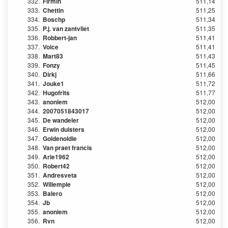
332.
Firmin
511,14
333.
Chettin
511,25
334.
Boschp
511,34
335.
P.j. van zantvliet
511,35
336.
Robbert-jan
511,41
337.
Voice
511,41
338.
Mart83
511,43
339.
Fonzy
511,45
340.
Dirkj
511,66
341.
Jouke1
511,72
342.
Hugofrits
511,77
343.
anoniem
512,00
344.
2007051843017
512,00
345.
De wandeler
512,00
346.
Erwin duisters
512,00
347.
Goldenoldie
512,00
348.
Van praet francis
512,00
349.
Arie1962
512,00
350.
Robert42
512,00
351.
Andresveta
512,00
352.
Willempie
512,00
353.
Balero
512,00
354.
Jb
512,00
355.
anoniem
512,00
356.
Rvn
512,00