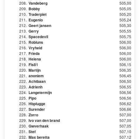
208.
Vandeberg
505,00
209.
Bobby
505,05
210.
Traderpiet
505,20
211.
Eugenio
505,24
212.
Geert jansen
505,30
213.
Gerry
505,55
214.
Spacedevil
505,75
215.
Robluns
506,00
216.
Vryheid
506,00
217.
Frieda
506,00
218.
Helena
506,00
219.
Fls81
506,15
220.
Martijn
506,35
221.
anoniem
506,45
222.
Achtbaan
506,50
223.
Adrienh
506,55
224.
Langetermijn
506,56
225.
Pipo
506,56
226.
Hbplugge
506,62
227.
Surender
506,66
228.
Zorro
507,00
229.
Ivo van den brand
507,00
230.
Gwverhaak
507,05
231.
Stef
507,10
232.
Max beretta
507,12