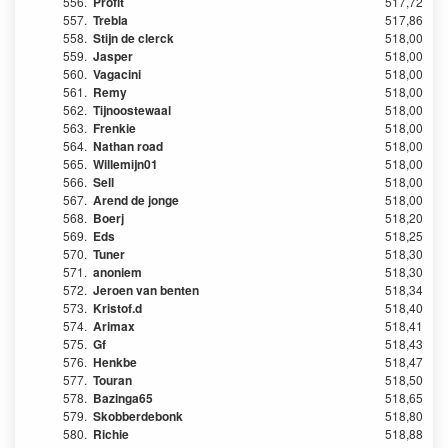
556.
Profit
517,72
557.
Trebla
517,86
558.
Stijn de clerck
518,00
559.
Jasper
518,00
560.
Vagacini
518,00
561.
Remy
518,00
562.
Tijnoostewaal
518,00
563.
Frenkie
518,00
564.
Nathan road
518,00
565.
Willemijn01
518,00
566.
Sell
518,00
567.
Arend de jonge
518,00
568.
Boerj
518,20
569.
Eds
518,25
570.
Tuner
518,30
571.
anoniem
518,30
572.
Jeroen van benten
518,34
573.
Kristof.d
518,40
574.
Arimax
518,41
575.
Gf
518,43
576.
Henkbe
518,47
577.
Touran
518,50
578.
Bazinga65
518,65
579.
Skobberdebonk
518,80
580.
Richie
518,88