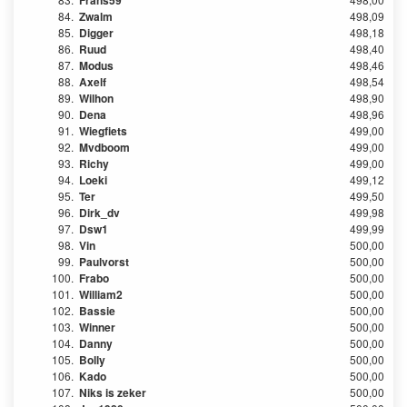
Frans59
84.
Zwalm
498,09
85.
Digger
498,18
86.
Ruud
498,40
87.
Modus
498,46
88.
Axelf
498,54
89.
Wilhon
498,90
90.
Dena
498,96
91.
Wiegfiets
499,00
92.
Mvdboom
499,00
93.
Richy
499,00
94.
Loeki
499,12
95.
Ter
499,50
96.
Dirk_dv
499,98
97.
Dsw1
499,99
98.
Vin
500,00
99.
Paulvorst
500,00
100.
Frabo
500,00
101.
William2
500,00
102.
Bassie
500,00
103.
Winner
500,00
104.
Danny
500,00
105.
Bolly
500,00
106.
Kado
500,00
107.
Niks is zeker
500,00