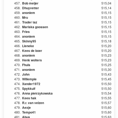
457.
Bob meijer
515,04
458.
Dhuyvetter
515,14
459.
anoniem
515,15
460.
Mru
515,15
461.
Trader taz
515,15
462.
Mariska goossen
515,15
463.
Fries
515,15
464.
anoniem
515,15
465.
Skinny95
515,18
466.
Lieneke
515,20
467.
Kees de boer
515,20
468.
anoniem
515,23
469.
Henk wolters
515,23
470.
Fhuls
515,25
471.
anoniem
515,30
472.
John
515,43
473.
Willempie
515,45
474.
Xander1972
515,50
475.
Spykkuif
515,50
476.
Anna pietrzykowska
515,54
477.
Kees hak
515,55
478.
R.r. van velzen
515,57
479.
Aexje
515,60
480.
Tempo41
515,60
481.
Abus
515,63